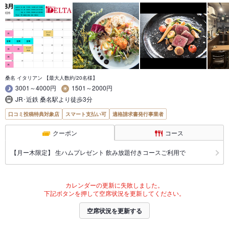
桑名 イタリアン 【最大人数約/20名様】
3001～4000円
1501～2000円
JR･近鉄 桑名駅より徒歩3分
口コミ投稿特典対象店
スマート支払い可
適格請求書発行事業者
クーポン
コース
【月ー木限定】 生ハムプレゼント 飲み放題付きコースご利用で
カレンダーの更新に失敗しました。
下記ボタンを押して空席状況を更新してください。
空席状況を更新する