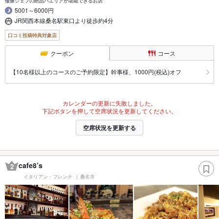
優勝シェフの絶品パエリアが堪能できるお店
5001～6000円
JR関西本線桑名駅東口より徒歩約4分
口コミ投稿特典対象店
クーポン
コース
【10名様以上のコースのご予約限定】幹事様、1000円(税込)オフ
カレンダーの更新に失敗しました。
下記ボタンを押して空席状況を更新してください。
空席状況を更新する
cafe8’s
2
イタリアン・フレンチ
桑名市