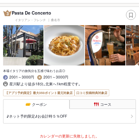
Pasta De Concerto
3
イタリアン・フレンチ
桑名市
本場イタリアの旅気分を五感で味わうお店◎
2001～3000円
2001～3000円
星川駅より徒歩18分｡北東へ1km程度です｡
【アプリ予約限定】最大350ポイント還元対象店
口コミ投稿特典対象店
クーポン
コース
♪ネット予約限定♪お会計時５％OFF
カレンダーの更新に失敗しました。