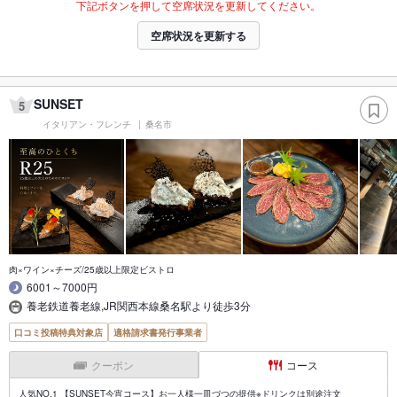
下記ボタンを押して空席状況を更新してください。
空席状況を更新する
SUNSET
5
イタリアン・フレンチ
桑名市
肉×ワイン×チーズ/25歳以上限定ビストロ
6001～7000円
養老鉄道養老線,JR関西本線桑名駅より徒歩3分
口コミ投稿特典対象店
適格請求書発行事業者
クーポン
コース
人気NO.1 【SUNSET今宵コース】お一人様一皿づつの提供※ドリンクは別途注文