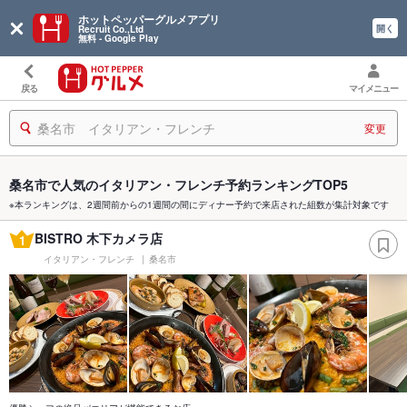
ホットペッパーグルメアプリ
開く
Recruit Co.,Ltd
無料 - Google Play
戻る
マイメニュー
桑名市 イタリアン・フレンチ
変更
桑名市で人気のイタリアン・フレンチ予約ランキングTOP5
※本ランキングは、2週間前からの1週間の間にディナー予約で来店された組数が集計対象です
BISTRO 木下カメラ店
1
イタリアン・フレンチ
桑名市