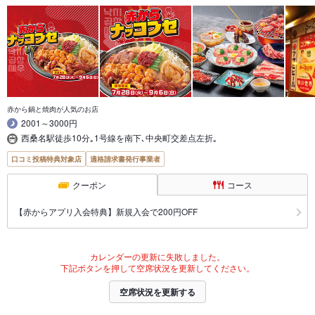
赤から鍋と焼肉が人気のお店
2001～3000円
西桑名駅徒歩10分｡1号線を南下､中央町交差点左折｡
口コミ投稿特典対象店
適格請求書発行事業者
クーポン
コース
【赤からアプリ入会特典】新規入会で200円OFF
カレンダーの更新に失敗しました。
下記ボタンを押して空席状況を更新してください。
空席状況を更新する