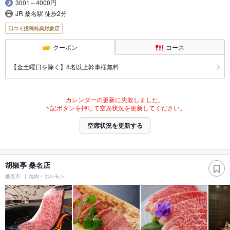
3001～4000円
JR 桑名駅 徒歩2分
口コミ投稿特典対象店
クーポン
コース
【金土曜日を除く】8名以上幹事様無料
カレンダーの更新に失敗しました。
下記ボタンを押して空席状況を更新してください。
空席状況を更新する
胡椒亭 桑名店
桑名市
焼肉・ホルモン