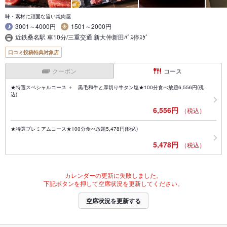
味・素材に頑固な旨い焼肉屋
3001～4000円
1501～2000円
近鉄桑名駅 車10分/三重交通 新大仲新田ﾊﾞｽ停ｽｸﾞ
口コミ投稿特典対象店
クーポン
コース
★特選スペシャルコース ＋ 黒毛和牛と厚切り牛タン塩★100分食べ放題6,556円(税
込)
6,556円
（税込）
★特選プレミアムコース★100分食べ放題5,478円(税込)
5,478円
（税込）
カレンダーの更新に失敗しました。
下記ボタンを押して空席状況を更新してください。
空席状況を更新する