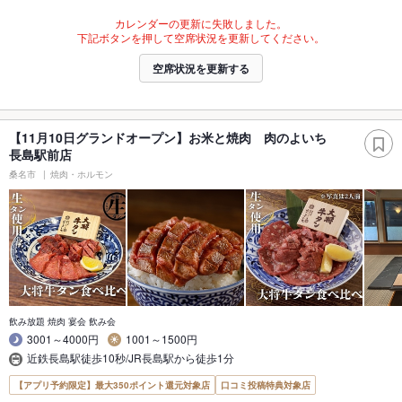
カレンダーの更新に失敗しました。
下記ボタンを押して空席状況を更新してください。
空席状況を更新する
【11月10日グランドオープン】お米と焼肉 肉のよいち
長島駅前店
桑名市
焼肉・ホルモン
飲み放題 焼肉 宴会 飲み会
3001～4000円
1001～1500円
近鉄長島駅徒歩10秒/JR長島駅から徒歩1分
【アプリ予約限定】最大350ポイント還元対象店
口コミ投稿特典対象店