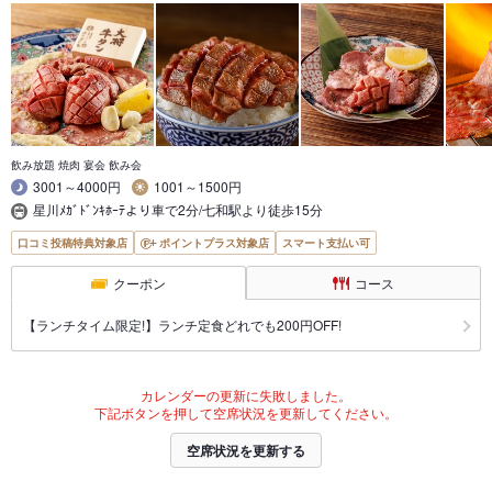
飲み放題 焼肉 宴会 飲み会
3001～4000円
1001～1500円
星川ﾒｶﾞﾄﾞﾝｷﾎｰﾃより車で2分/七和駅より徒歩15分
口コミ投稿特典対象店
ポイントプラス対象店
スマート支払い可
クーポン
コース
【ランチタイム限定!】ランチ定食どれでも200円OFF!
カレンダーの更新に失敗しました。
下記ボタンを押して空席状況を更新してください。
空席状況を更新する