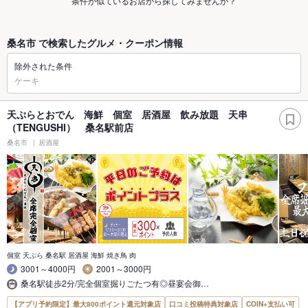
条件が似ているお店から探してみませんか？
桑名市 で検索したグルメ・クーポン情報
除外された条件
ケーキ
天ぷらとおでん 海鮮 個室 居酒屋 飲み放題 天串
（TENGUSHI） 桑名駅前店
桑名市
居酒屋
個室 天ぷら 桑名駅 居酒屋 海鮮 焼き鳥 肉
3001～4000円
2001～3000円
桑名駅徒歩2分/完全個室掘りごたつ有◎昼宴会御…
【アプリ予約限定】最大800ポイント還元対象店
口コミ投稿特典対象店
COIN+支払い可