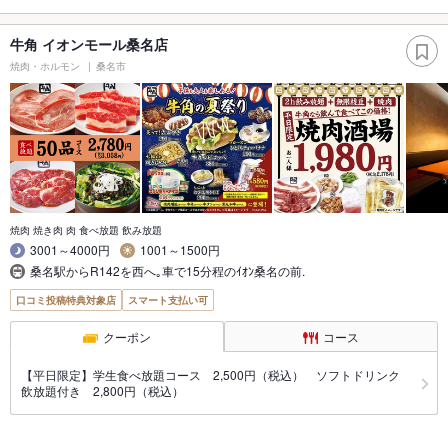
牛角 イオンモール桑名店
焼肉・ホルモン
桑名市
焼肉 焼き肉 肉 食べ放題 飲み放題
3001～4000円
1001～1500円
桑名駅からR142を西へ｡車で15分程のｲｵﾝ桑名の前.
口コミ投稿特典対象店
スマート支払い可
クーポン
コース
【平日限定】学生食べ放題コース 2,500円（税込） ソフトドリンク
飲放題付き 2,800円（税込）