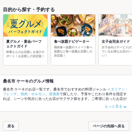
目的から探す・予約する
夏グルメ・宴会パーフ
食べ放題ナビゲーター
女子会完全ガイド
ェクトガイド
焼肉食べ放題やスイーツ食べ
女子会向けサービスが
放題など食べ放題お店探しの
ているお得なお店がい
幹事さんのお店探しを強力サ
決定版！
い！
ポート！お店探しの決定版！
桑名市 ケーキのグルメ情報
桑名市 ケーキのお店一覧です。桑名市でおすすめの料理ジャンル
イタリアン・
フレンチ
、
焼肉・ホルモン
、
居酒屋
で探したり、予算やこだわり条件を指定す
れば、シーンや気分に合ったお店がサクサク探せます。ご希望に合ったお店が
見つからなかったら、近隣のエリア
桑名市
もチェックしてみてください。ホッ
もっと見る
トペッパーグルメなら、お得なクーポンはもちろん、こだわりメニュー
からあ
げ
、
お茶漬け
、
手羽先
や季節のおすすめ料理など、お店の最新情報をご紹介し
ているので安心！24時間使える簡単便利なネット予約が使えるお店も拡大中で
す。友達どうしの飲み会にも、会社の宴会にも、デートやパーティーにもお得
戻る
ページの先頭へ戻る
に便利にホットペッパーグルメをご利用ください。