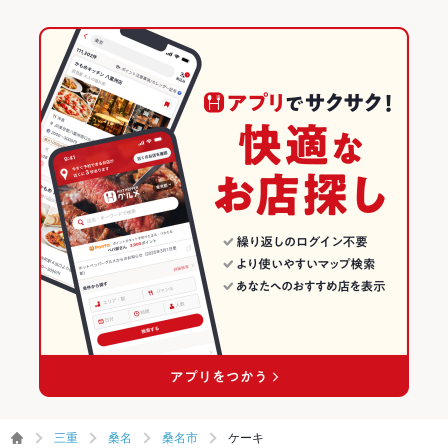
三重
桑名
桑名市
ケーキ