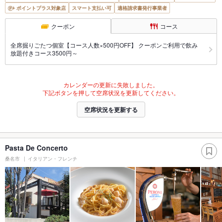
ポイントプラス対象店
スマート支払い可
適格請求書発行事業者
クーポン
コース
全席掘りごたつ個室【コース人数×500円OFF】 クーポンご利用で飲み
放題付きコース3500円～
カレンダーの更新に失敗しました。
下記ボタンを押して空席状況を更新してください。
空席状況を更新する
Pasta De Concerto
桑名市
イタリアン・フレンチ