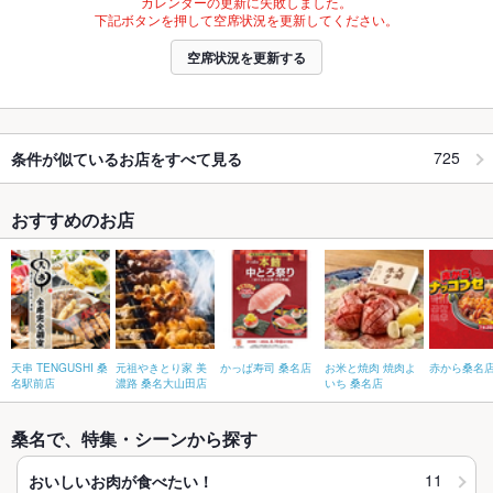
カレンダーの更新に失敗しました。
下記ボタンを押して空席状況を更新してください。
空席状況を更新する
725
条件が似ているお店をすべて見る
おすすめのお店
天串 TENGUSHI 桑
元祖やきとり家 美
かっぱ寿司 桑名店
お米と焼肉 焼肉よ
赤から桑名
名駅前店
濃路 桑名大山田店
いち 桑名店
桑名で、特集・シーンから探す
11
おいしいお肉が食べたい！