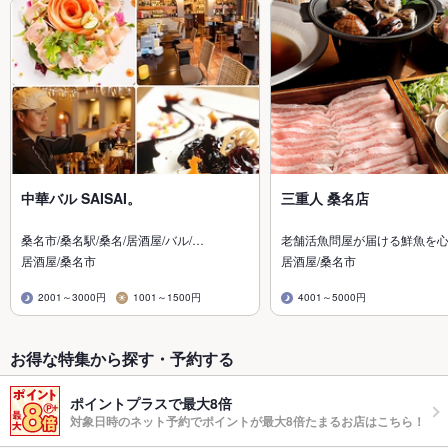
中華バル SAISAI。
三重人 桑名店
桑名市/桑名駅/桑名/居酒屋/バル/…
老舗活魚問屋が届ける鮮魚を
居酒屋/桑名市
居酒屋/桑名市
2001～3000円
1001～1500円
4001～5000円
お得な特集から探す・予約する
ポイントプラスで最大8倍
対象日時のネット予約でポイントが最大8倍たまるお店はこちら！