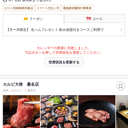
口コミ投稿特典対象店
スマート支払い可
適格請求書発行事業者
クーポン
コース
【月ー木限定】 生ハムプレゼント 飲み放題付きコースご利用で
カレンダーの更新に失敗しました。
下記ボタンを押して空席状況を更新してください。
空席状況を更新する
カルビ大将 桑名店
焼肉・ホルモン
桑名市