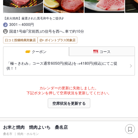
【炭火焼肉】厳選された黒毛和牛をご提供♪
3001～4000円
国道1号線｢宮前西｣の信号を西へ､車で約10分
口コミ投稿特典対象店
ポイントプラス対象店
クーポン
コース
「極～きわみ」コース通常6050円(税込)を→4180円(税込)にてご提
供！！
カレンダーの更新に失敗しました。
下記ボタンを押して空席状況を更新してください。
空席状況を更新する
お米と焼肉 焼肉よいち 桑名店
桑名市
焼肉・ホルモン