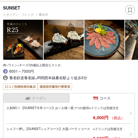
SUNSET
イタリアン・フレンチ
桑名市
肉×ワイン×チーズ/25歳以上限定ビストロ
6001～7000円
養老鉄道養老線,JR関西本線桑名駅より徒歩3分
口コミ投稿特典対象店
適格請求書発行事業者
クーポン
コース
人気NO.1 【SUNSET今宵コース】お一人様一皿づつの提供※ドリンクは別途注文
6,000円
（税込）
シェフ一押し【SUNSETシェアコース】大皿パーティコース ※ドリンクは別途注文