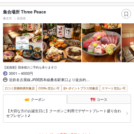
集合場所 Three Peace
桑名市
居酒屋
【居酒屋】団体様のご予約も承ります◎
3001～4000円
近鉄名古屋線,JR関西本線桑名駅東口より徒歩約…
口コミ投稿特典対象店
COIN+支払い可
ポイントプラス対象店
スマート支払い可
クーポン
コース
【大切な方のお誕生日に】クーポンご利用でデザートプレート盛り合わ
せプレゼント♪