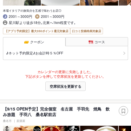
本場イタリアの旅気分を五感で味わうお店◎
2001～3000円
2001～3000円
星川駅より徒歩18分｡北東へ1km程度です｡
【アプリ予約限定】最大350ポイント還元対象店
口コミ投稿特典対象店
クーポン
コース
♪ネット予約限定♪お会計時５％OFF
カレンダーの更新に失敗しました。
下記ボタンを押して空席状況を更新してください。
空席状況を更新する
【9/15 OPEN予定】完全個室 名古屋 手羽先 焼鳥 飲
み放題 手羽八 桑名駅前店
桑名市
居酒屋