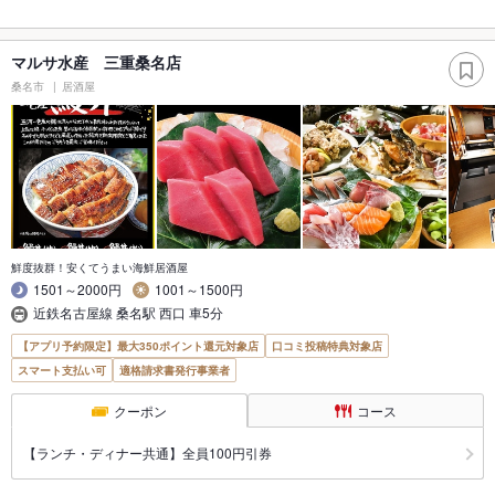
マルサ水産 三重桑名店
桑名市
居酒屋
鮮度抜群！安くてうまい海鮮居酒屋
1501～2000円
1001～1500円
近鉄名古屋線 桑名駅 西口 車5分
【アプリ予約限定】最大350ポイント還元対象店
口コミ投稿特典対象店
スマート支払い可
適格請求書発行事業者
クーポン
コース
【ランチ・ディナー共通】全員100円引券