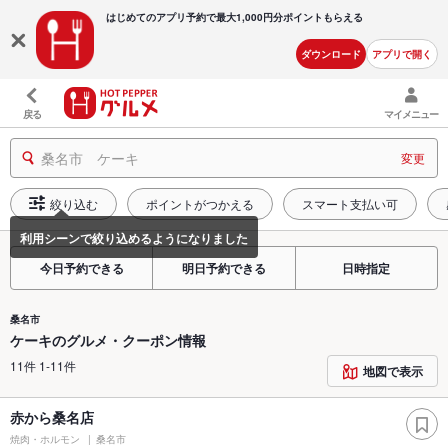
はじめてのアプリ予約で最大
1,000円分ポイントもらえる
ダウンロード
アプリで開く
戻る
マイメニュー
桑名市 ケーキ
変更
絞り込む
ポイントがつかえる
スマート支払い可
今日予約できる
明日予約できる
日時指定
桑名市
ケーキのグルメ・クーポン情報
11件 1-11件
地図で表示
赤から桑名店
焼肉・ホルモン
桑名市