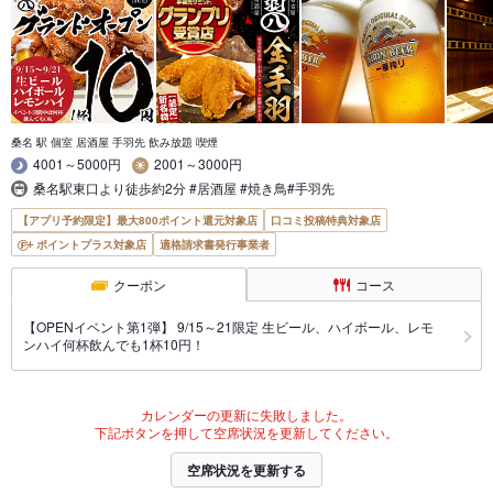
桑名 駅 個室 居酒屋 手羽先 飲み放題 喫煙
4001～5000円
2001～3000円
桑名駅東口より徒歩約2分 #居酒屋 #焼き鳥#手羽先
【アプリ予約限定】最大800ポイント還元対象店
口コミ投稿特典対象店
ポイントプラス対象店
適格請求書発行事業者
クーポン
コース
【OPENイベント第1弾】 9/15～21限定 生ビール、ハイボール、レモ
ンハイ何杯飲んでも1杯10円！
カレンダーの更新に失敗しました。
下記ボタンを押して空席状況を更新してください。
空席状況を更新する