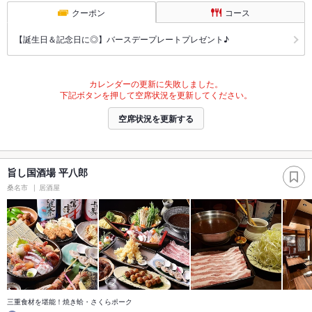
クーポン
コース
【誕生日＆記念日に◎】バースデープレートプレゼント♪
カレンダーの更新に失敗しました。
下記ボタンを押して空席状況を更新してください。
空席状況を更新する
旨し国酒場 平八郎
桑名市
居酒屋
三重食材を堪能！焼き蛤・さくらポーク