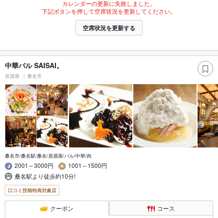
カレンダーの更新に失敗しました。
下記ボタンを押して空席状況を更新してください。
空席状況を更新する
中華バル SAISAI。
居酒屋
桑名市
桑名市/桑名駅/桑名/居酒屋/バル/中華/肉
2001～3000円
1001～1500円
桑名駅より徒歩約10分!
口コミ投稿特典対象店
クーポン
コース