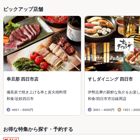
ピックアップ店舗
串旦那 四日市店
すしダイニング 四日市
備長炭で焼き上げる串と炭火焼料理
伊勢志摩の新鮮な魚介をお楽
和食/近鉄四日市
和食/四日市市沿線周辺
4001～5000円
3001～4000円
1501～200
お得な特集から探す・予約する