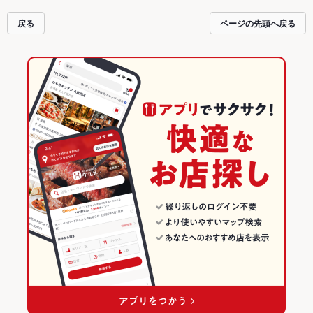
るので安心！24時間使える簡単便利なネット予約が使えるお店も拡大中です。
友達どうしの飲み会にも、会社の宴会にも、デートやパーティーにもお得に便
戻る
ページの先頭へ戻る
利にホットペッパーグルメをご利用ください。