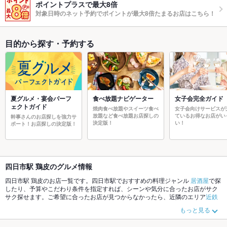
ポイントプラスで最大8倍
対象日時のネット予約でポイントが最大8倍たまるお店はこちら！
目的から探す・予約する
夏グルメ・宴会パーフ
食べ放題ナビゲーター
女子会完全ガイド
ェクトガイド
焼肉食べ放題やスイーツ食べ
女子会向けサービスが
放題など食べ放題お店探しの
ているお得なお店がい
幹事さんのお店探しを強力サ
決定版！
い！
ポート！お店探しの決定版！
四日市駅 鶏皮のグルメ情報
四日市駅 鶏皮のお店一覧です。四日市駅でおすすめの料理ジャンル
居酒屋
で探
したり、予算やこだわり条件を指定すれば、シーンや気分に合ったお店がサク
サク探せます。ご希望に合ったお店が見つからなかったら、近隣のエリア
近鉄
四日市
、
四日市市沿線周辺
、
四日市駅
もチェックしてみてください。ホットペ
もっと見る
ッパーグルメなら、お得なクーポンはもちろん、こだわりメニュー
からあげ
、
手羽先
、
お茶漬け
や季節のおすすめ料理など、お店の最新情報をご紹介してい