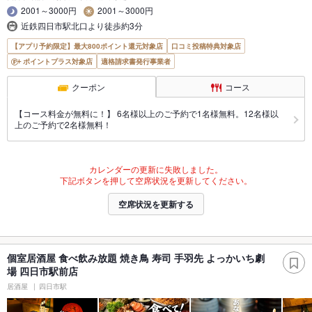
2001～3000円
2001～3000円
近鉄四日市駅北口より徒歩約3分
【アプリ予約限定】最大800ポイント還元対象店
口コミ投稿特典対象店
ポイントプラス対象店
適格請求書発行事業者
クーポン
コース
【コース料金が無料に！】 6名様以上のご予約で1名様無料。12名様以
上のご予約で2名様無料！
カレンダーの更新に失敗しました。
下記ボタンを押して空席状況を更新してください。
空席状況を更新する
個室居酒屋 食べ飲み放題 焼き鳥 寿司 手羽先 よっかいち劇
場 四日市駅前店
居酒屋
四日市駅