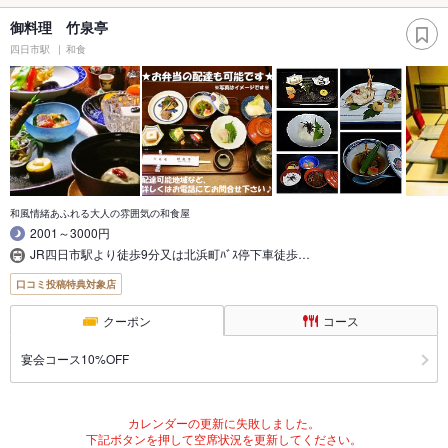
御料理 竹泉亭
四日市駅
和食
和風情緒あふれる大人の雰囲気の和食屋
2001～3000円
JR四日市駅より徒歩9分又は北浜町ﾊﾞｽ停下車徒歩…
口コミ投稿特典対象店
クーポン
コース
宴会コース10%OFF
カレンダーの更新に失敗しました。
下記ボタンを押して空席状況を更新してください。