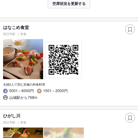
空席状況を更新する
はなこめ食堂
四日市駅
和食
夫婦2人で営む至極の和食料理
5001～6000円
1501～2000円
山城駅から768m
ひがし川
四日市駅
和食