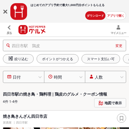
はじめてのアプリ予約で最大
1,000円分ポイントもらえる
ダウンロード
アプリで開く
戻る
マイメニュー
四日市駅 鶏皮
変更
絞り込む
ポイントがつかえる
スマート支払い可
日付
時間
人数
四日市駅の焼き鳥・鶏料理 | 鶏皮のグルメ・クーポン情報
4件 1-4件
地図で表示
焼き鳥きんざん四日市店
居酒屋
四日市駅