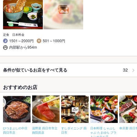
定食 日本料金
1501～2000円
501～1000円
内部駅から954m
32
条件が似ているお店をすべて見る
おすすめのお店
ひつまぶしの中庄
温野菜 四日市市立
すしダイニング 四
日本料理 しゃぶし
串旦那 四日
四日市店
病院前店
日市
ゃぶ たまゆら プラ
トンホテル店