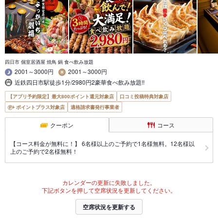
四日市 個室居酒屋 焼鳥 鍋 食べ飲み放題
2001～3000円
2001～3000円
近鉄四日市駅徒歩1分/2980円2豪華食べ飲み放題!!
【アプリ予約限定】最大800ポイント還元対象店
口コミ投稿特典対象店
ポイントプラス対象店
適格請求書発行事業者
クーポン
コース
【コース料金が無料に！】 6名様以上のご予約で1名様無料。12名様以
上のご予約で2名様無料！
カレンダーの更新に失敗しました。
下記ボタンを押して空席状況を更新してください。
空席状況を更新する