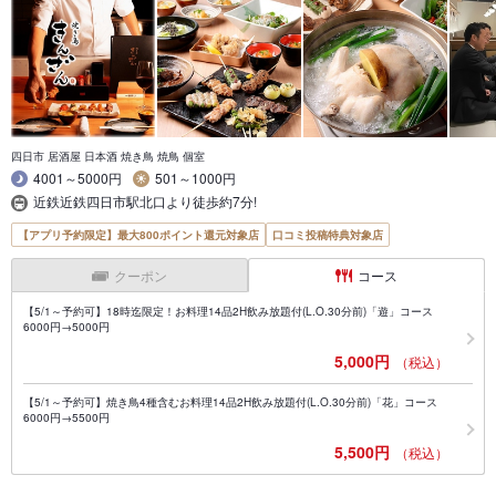
四日市 居酒屋 日本酒 焼き鳥 焼鳥 個室
4001～5000円
501～1000円
近鉄近鉄四日市駅北口より徒歩約7分!
【アプリ予約限定】最大800ポイント還元対象店
口コミ投稿特典対象店
クーポン
コース
【5/1～予約可】18時迄限定！お料理14品2H飲み放題付(L.O.30分前)「遊」コース
6000円→5000円
5,000円
（税込）
【5/1～予約可】焼き鳥4種含むお料理14品2H飲み放題付(L.O.30分前)「花」コース
6000円→5500円
5,500円
（税込）