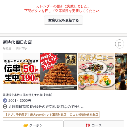
カレンダーの更新に失敗しました。
下記ボタンを押して空席状況を更新してください。
空席状況を更新する
新時代 四日市店
居酒屋
四日市駅
累計販売本数２億本超え★名物【伝串】
2001～3000円
近鉄四日市駅 徒歩2分の好立地!!駅前なので帰り…
【アプリ予約限定】最大800ポイント還元対象店
口コミ投稿特典対象店
クーポン
コース