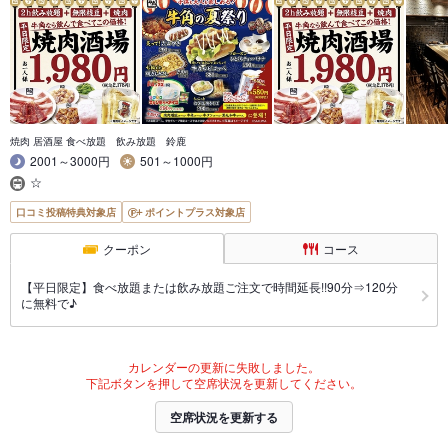
焼肉 居酒屋 食べ放題 飲み放題 鈴鹿
2001～3000円
501～1000円
☆
口コミ投稿特典対象店
ポイントプラス対象店
クーポン
コース
【平日限定】食べ放題または飲み放題ご注文で時間延長!!90分⇒120分
に無料で♪
カレンダーの更新に失敗しました。
下記ボタンを押して空席状況を更新してください。
空席状況を更新する