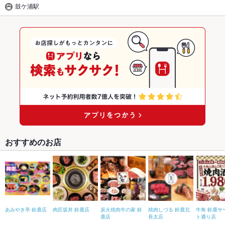
鼓ケ浦駅
おすすめのお店
あみやき亭 鈴鹿店
肉匠坂井 鈴鹿店
炭火焼肉牛の家 鈴
焼肉しづる 鈴鹿北
牛角 鈴鹿サ
鹿店
長太店
ト通り店