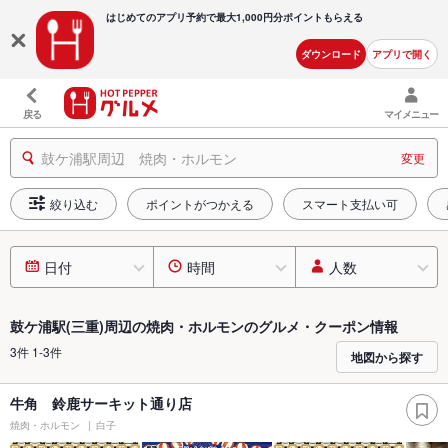
はじめてのアプリ予約で最大
1,000円分ポイントもらえる
ダウンロード
アプリで開く
戻る
マイメニュー
鼓ケ浦駅周辺 焼肉・ホルモン
変更
絞り込む
ポイントがつかえる
スマート支払い可
日付
時間
人数
鼓ケ浦駅(三重)周辺の焼肉・ホルモンのグルメ・クーポン情報
3件 1-3件
地図から探す
牛角 鈴鹿サーキット通り店
焼肉・ホルモン
白子