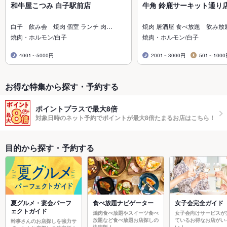
和牛屋こつみ 白子駅前店
牛角 鈴鹿サーキット通り
白子 飲み会 焼肉 個室 ランチ 肉…
焼肉 居酒屋 食べ放題 飲み放
焼肉・ホルモン/白子
焼肉・ホルモン/白子
4001～5000円
2001～3000円
501～100
お得な特集から探す・予約する
ポイントプラスで最大8倍
対象日時のネット予約でポイントが最大8倍たまるお店はこちら！
目的から探す・予約する
夏グルメ・宴会パーフ
食べ放題ナビゲーター
女子会完全ガイド
ェクトガイド
焼肉食べ放題やスイーツ食べ
女子会向けサービスが
放題など食べ放題お店探しの
ているお得なお店がい
幹事さんのお店探しを強力サ
決定版！
い！