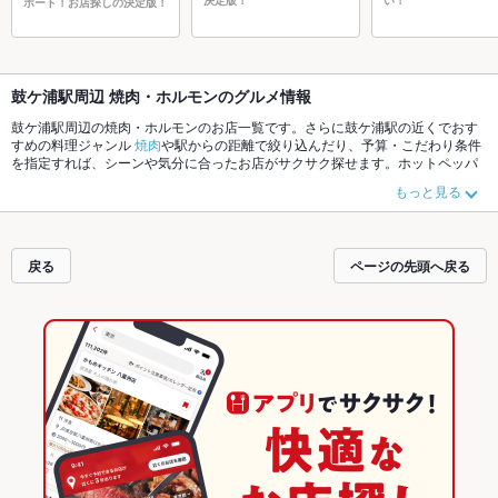
ポート！お店探しの決定版！
鼓ケ浦駅周辺 焼肉・ホルモンのグルメ情報
鼓ケ浦駅周辺の焼肉・ホルモンのお店一覧です。さらに鼓ケ浦駅の近くでおす
すめの料理ジャンル
焼肉
や駅からの距離で絞り込んだり、予算・こだわり条件
を指定すれば、シーンや気分に合ったお店がサクサク探せます。ホットペッパ
ーグルメなら、お得なクーポンはもちろん、こだわりメニュー
牛タン
や季節の
もっと見る
おすすめ料理など、お店の最新情報をご紹介しているので安心！24時間使える
簡単便利なネット予約が使えるお店も拡大中です。友達どうしの飲み会にも、
会社の宴会にも、デートやパーティーにもお得に便利にホットペッパーグルメ
をご利用ください。
戻る
ページの先頭へ戻る