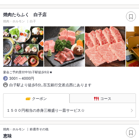
焼肉たらふく 白子店
焼肉・ホルモン
白子
宴会ご予約受付中!白子駅徒歩5分★
3001～4000円
白子駅より徒歩5分｡百五銀行交差点西にあります
クーポン
コース
１５００円相当の赤身三種盛り一皿サービス☆
焼肉・ホルモン
鈴鹿市その他
恵味