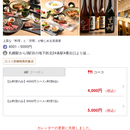
上質な「料理」と「空間」が愉しめる居酒屋
4001～5000円
札幌駅から3駅目の地下鉄北24条駅4番出口より徒…
口コミ投稿特典対象店
クーポン
コース
【お料理のみ】4000円コース<料理6品>
4,000円
（税込）
【お料理のみ】5000円コース<料理7品>
5,000円
（税込）
カレンダーの更新に失敗しました。