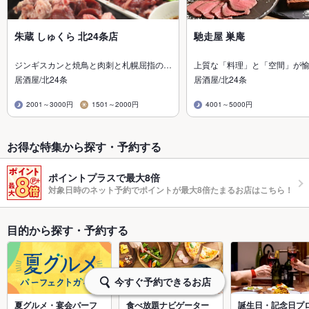
朱蔵 しゅくら 北24条店
馳走屋 巣庵
ジンギスカンと焼鳥と肉刺と札幌屈指の…
上質な「料理」と「空間」が
居酒屋/北24条
居酒屋/北24条
2001～3000円
1501～2000円
4001～5000円
お得な特集から探す・予約する
ポイントプラスで最大8倍
対象日時のネット予約でポイントが最大8倍たまるお店はこちら！
目的から探す・予約する
今すぐ予約できるお店
夏グルメ・宴会パーフ
食べ放題ナビゲーター
誕生日・記念日プ