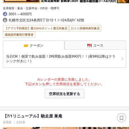
全席個室・宴会・忘新年会・2件目・喫煙可
3001～4000円
札幌市北区北24条西5丁目12-1 ﾉｰｽ24高砂ﾋﾞﾙ2階
【アプリ予約限定】最大800ポイント還元対象店
口コミ投稿特典対象店
適格請求書発行事業者
クーポン
コース
当日OK！個室で飲み放題！2時間飲み放題990円！！(夜9時以降はクラ
シック付きに！)
カレンダーの更新に失敗しました。
下記ボタンを押して空席状況を更新してください。
空席状況を更新する
【7/1リニューアル】馳走屋 巣庵
居酒屋
北24条