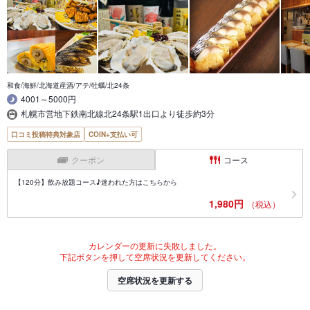
和食/海鮮/北海道産酒/アテ/牡蠣/北24条
4001～5000円
札幌市営地下鉄南北線北24条駅1出口より徒歩約3分
口コミ投稿特典対象店
COIN+支払い可
クーポン
コース
【120分】飲み放題コース♪迷われた方はこちらから
1,980円
（税込）
カレンダーの更新に失敗しました。
下記ボタンを押して空席状況を更新してください。
空席状況を更新する