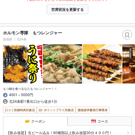
空席状況を更新する
ホルモン専隊 もつレンジャー
居酒屋
北24条
もつ鍋を食べるならもつレンジャー！！
4001～5000円
北24条駅1番出口から徒歩1分
口コミ投稿特典対象店
ポイントプラス対象店
適格請求書発行事業者
クーポン
コース
【飲み放題】生ビール込み！60種類以上飲み放題30分４９０円！