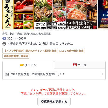
寿司、刺身、浜焼、焼肉を愉しむ炙り居酒屋
3001～4000円
札幌市営地下鉄南北線北24条駅1番出口より徒歩…
【アプリ予約限定】最大800ポイント還元対象店
口コミ投稿特典対象店
適格請求書発行事業者
クーポン
コース
当日OK！飲み放題！2時間飲み放題990円！！
カレンダーの更新に失敗しました。
下記ボタンを押して空席状況を更新してください。
空席状況を更新する