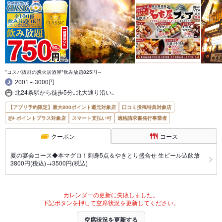
"コスパ抜群の炭火居酒屋"飲み放題825円～
2001～3000円
北24条駅から徒歩5分｡北大通り沿い｡
【アプリ予約限定】最大800ポイント還元対象店
口コミ投稿特典対象店
ポイントプラス対象店
スマート支払い可
適格請求書発行事業者
クーポン
コース
夏の宴会コース◆本マグロ！刺身5点＆やきとり盛合せ 生ビール込飲放
3800円(税込)→3500円(税込)
カレンダーの更新に失敗しました。
下記ボタンを押して空席状況を更新してください。
空席状況を更新する