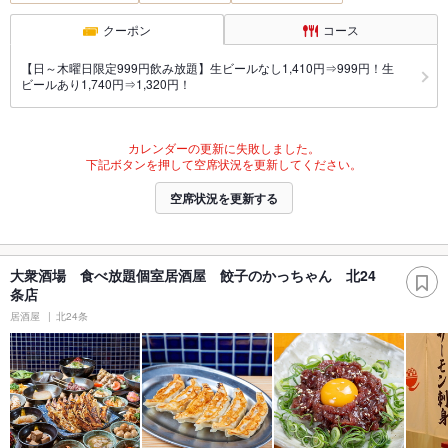
クーポン
コース
【日～木曜日限定999円飲み放題】生ビールなし1,410円⇒999円！生
ビールあり1,740円⇒1,320円！
カレンダーの更新に失敗しました。
下記ボタンを押して空席状況を更新してください。
空席状況を更新する
大衆酒場 食べ放題個室居酒屋 餃子のかっちゃん 北24
条店
居酒屋
北24条