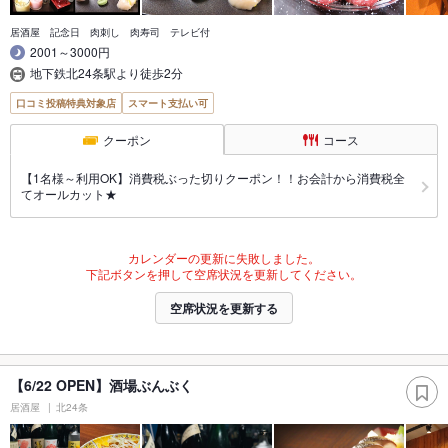
居酒屋 記念日 肉刺し 肉寿司 テレビ付
2001～3000円
地下鉄北24条駅より徒歩2分
口コミ投稿特典対象店
スマート支払い可
クーポン
コース
【1名様～利用OK】消費税ぶった切りクーポン！！お会計から消費税全
てオールカット★
カレンダーの更新に失敗しました。
下記ボタンを押して空席状況を更新してください。
空席状況を更新する
【6/22 OPEN】酒場ぶんぶく
居酒屋
北24条