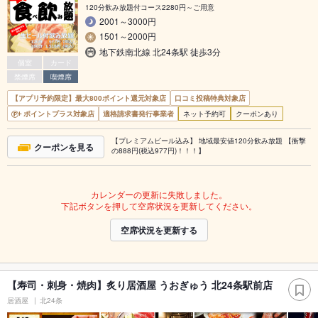
120分飲み放題付コース2280円～ご用意
2001～3000円
1501～2000円
地下鉄南北線 北24条駅 徒歩3分
個室
カード
禁煙席
喫煙席
【アプリ予約限定】最大800ポイント還元対象店
口コミ投稿特典対象店
ポイントプラス対象店
適格請求書発行事業者
ネット予約可
クーポンあり
【プレミアムビール込み】 地域最安値120分飲み放題 【衝撃
クーポンを見る
の888円(税込977円)！！！】
カレンダーの更新に失敗しました。
下記ボタンを押して空席状況を更新してください。
空席状況を更新する
【寿司・刺身・焼肉】炙り居酒屋 うおぎゅう 北24条駅前店
居酒屋
北24条