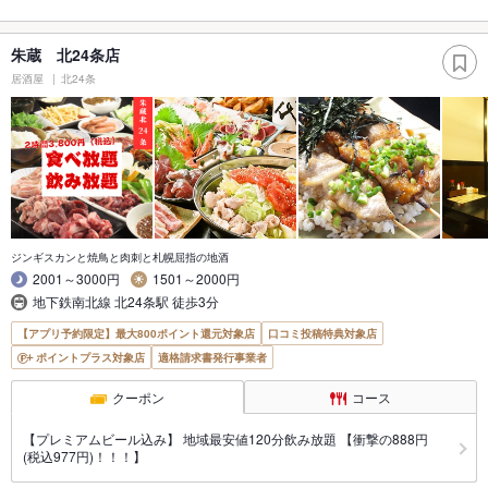
朱蔵 北24条店
居酒屋
北24条
ジンギスカンと焼鳥と肉刺と札幌屈指の地酒
2001～3000円
1501～2000円
地下鉄南北線 北24条駅 徒歩3分
【アプリ予約限定】最大800ポイント還元対象店
口コミ投稿特典対象店
ポイントプラス対象店
適格請求書発行事業者
クーポン
コース
【プレミアムビール込み】 地域最安値120分飲み放題 【衝撃の888円
(税込977円)！！！】