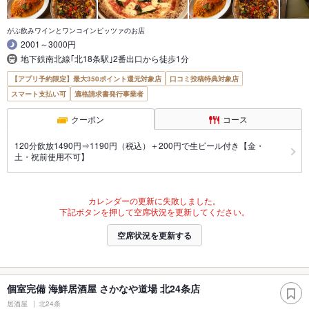
がぶ飲みワインとワンコインピッツァのお店
2001～3000円
地下鉄南北線｢北18条駅｣2番出口から徒歩1分
【アプリ予約限定】最大350ポイント還元対象店
口コミ投稿特典対象店
スマート支払い可
適格請求書発行事業者
クーポン
コース
120分飲放1490円⇒1190円（税込）＋200円で生ビール付き【金・
土・祝前使用不可】
カレンダーの更新に失敗しました。
下記ボタンを押して空席状況を更新してください。
空席状況を更新する
個室完備 海鮮居酒屋 さかなや道場 北24条店
居酒屋
北24条