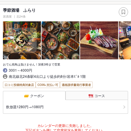
季節酒場 ふらり
居酒屋
北24条
おでん焼鳥は負けません！深夜3時まで営業
3001～4000円
南北線北24条駅4出口より徒歩約8分/岩本ﾋﾞﾙ 1階
口コミ投稿特典対象店
COIN+支払い可
適格請求書発行事業者
クーポン
コース
飲放題1280円→1080円
カレンダーの更新に失敗しました。
下記ボタンを押して空席状況を更新してください。