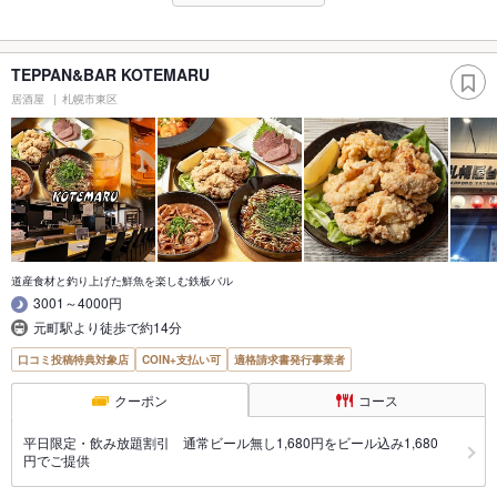
TEPPAN&BAR KOTEMARU
居酒屋
札幌市東区
道産食材と釣り上げた鮮魚を楽しむ鉄板バル
3001～4000円
元町駅より徒歩で約14分
口コミ投稿特典対象店
COIN+支払い可
適格請求書発行事業者
クーポン
コース
平日限定・飲み放題割引 通常ビール無し1,680円をビール込み1,680
円でご提供