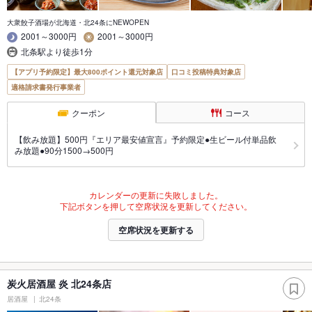
大衆餃子酒場が北海道・北24条にNEWOPEN
2001～3000円
2001～3000円
北条駅より徒歩1分
【アプリ予約限定】最大800ポイント還元対象店
口コミ投稿特典対象店
適格請求書発行事業者
クーポン
コース
【飲み放題】500円『エリア最安値宣言』予約限定●生ビール付単品飲
み放題●90分1500→500円
カレンダーの更新に失敗しました。
下記ボタンを押して空席状況を更新してください。
空席状況を更新する
炭火居酒屋 炎 北24条店
居酒屋
北24条