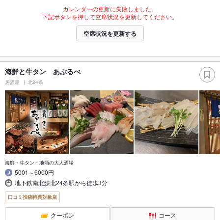
カレンダーの更新に失敗しました。
下記ボタンを押して空席状況を更新してください。
空席状況を更新する
海鮮と牛タン あぶるべ
居酒屋
北24条
海鮮・牛タン・地酒の大人酒場
5001～6000円
地下鉄南北線北24条駅から徒歩3分
口コミ投稿特典対象店
クーポン
コース