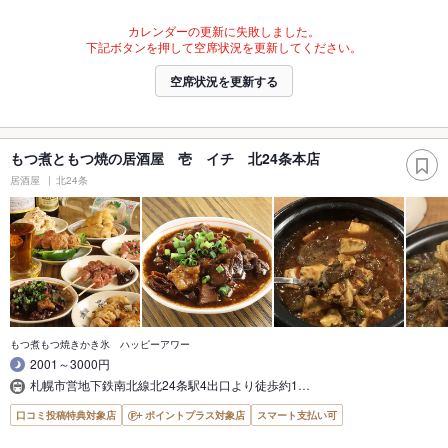
カレンダーの更新に失敗しました。
下記ボタンを押して空席状況を更新してください。
空席状況を更新する
もつ煮ともつ焼の居酒屋 壱 イチ 北24条本店
居酒屋
北24条
もつ煮もつ焼きかき氷 ハッピーアワー
2001～3000円
札幌市営地下鉄南北線北24条駅4出口より徒歩約1…
口コミ投稿特典対象店
ポイントプラス対象店
スマート支払い可