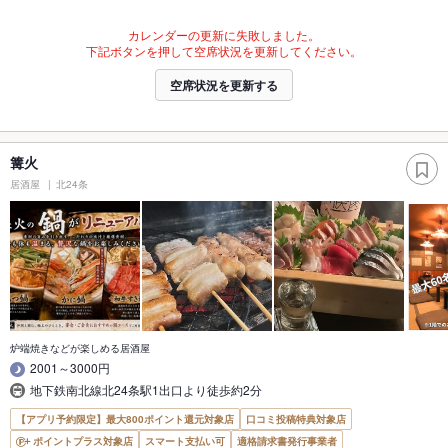
カレンダーの更新に失敗しました。
下記ボタンを押して空席状況を更新してください。
空席状況を更新する
篝火
居酒屋
北24条
炉端焼きなどが楽しめる居酒屋
2001～3000円
地下鉄南北線北24条駅1出口より徒歩約2分
【アプリ予約限定】最大800ポイント還元対象店
口コミ投稿特典対象店
ポイントプラス対象店
スマート支払い可
適格請求書発行事業者