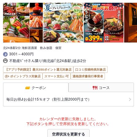
北24条駅2分 海鮮居酒屋 飲み放題 個室
3001～4000円
不動産ﾋﾞｯｸさん隣り!南北線｢北24条駅｣徒歩2分
【アプリ予約限定】最大350ポイント還元対象店
口コミ投稿特典対象店
ポイントプラス対象店
スマート支払い可
適格請求書発行事業者
クーポン
コース
毎日お得♪お会計15％オフ（割引上限2000円まで）
カレンダーの更新に失敗しました。
下記ボタンを押して空席状況を更新してください。
空席状況を更新する