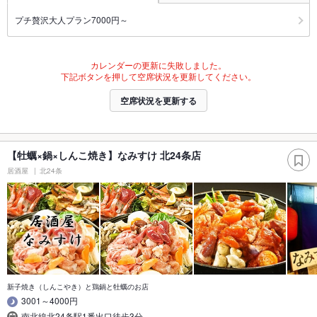
プチ贅沢大人プラン7000円～
カレンダーの更新に失敗しました。
下記ボタンを押して空席状況を更新してください。
空席状況を更新する
【牡蠣×鍋×しんこ焼き】なみすけ 北24条店
居酒屋
北24条
新子焼き（しんこやき）と鶏鍋と牡蠣のお店
3001～4000円
南北線北24条駅1番出口徒歩3分