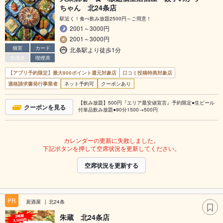
ちゃん 北24条店
駅近く！食べ飲み放題2500円～ご用意！
2001～3000円
2001～3000円
個室
カード
北条駅より徒歩1分
禁煙席
喫煙席
【アプリ予約限定】最大800ポイント還元対象店
口コミ投稿特典対象店
適格請求書発行事業者
ネット予約可
クーポンあり
【飲み放題】500円『エリア最安値宣言』予約限定●生ビール
クーポンを見る
付単品飲み放題●90分1500→500円
カレンダーの更新に失敗しました。
下記ボタンを押して空席状況を更新してください。
空席状況を更新する
PR
居酒屋
北24条
朱蔵 北24条店