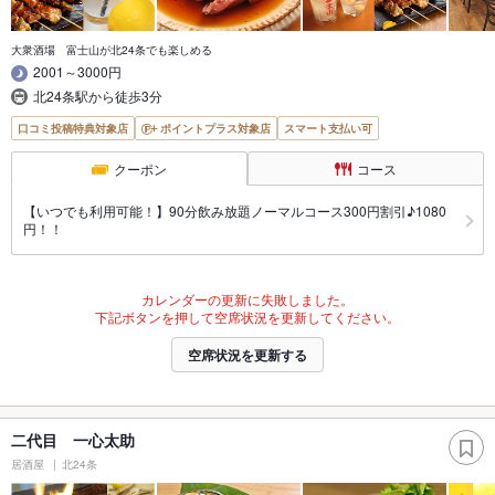
大衆酒場 富士山が北24条でも楽しめる
2001～3000円
北24条駅から徒歩3分
口コミ投稿特典対象店
ポイントプラス対象店
スマート支払い可
クーポン
コース
【いつでも利用可能！】90分飲み放題ノーマルコース300円割引♪1080
円！！
カレンダーの更新に失敗しました。
下記ボタンを押して空席状況を更新してください。
空席状況を更新する
二代目 一心太助
居酒屋
北24条