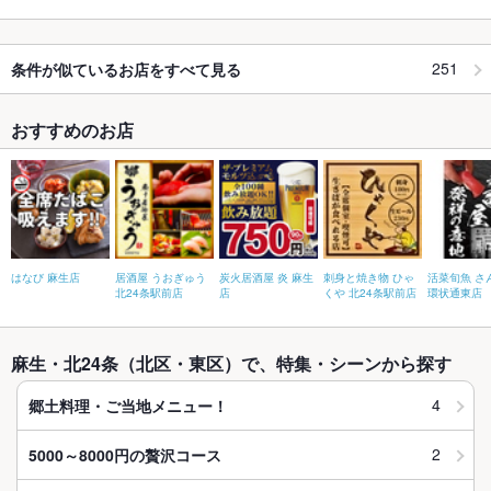
251
条件が似ているお店をすべて見る
おすすめのお店
はなび 麻生店
居酒屋 うおぎゅう
炭火居酒屋 炎 麻生
刺身と焼き物 ひゃ
活菜旬魚 さ
北24条駅前店
店
くや 北24条駅前店
環状通東店
麻生・北24条（北区・東区）で、特集・シーンから探す
4
郷土料理・ご当地メニュー！
2
5000～8000円の贅沢コース