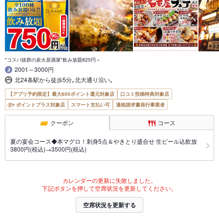
"コスパ抜群の炭火居酒屋"飲み放題825円～
2001～3000円
北24条駅から徒歩5分｡北大通り沿い｡
【アプリ予約限定】最大800ポイント還元対象店
口コミ投稿特典対象店
ポイントプラス対象店
スマート支払い可
適格請求書発行事業者
クーポン
コース
夏の宴会コース◆本マグロ！刺身5点＆やきとり盛合せ 生ビール込飲放
3800円(税込)→3500円(税込)
カレンダーの更新に失敗しました。
下記ボタンを押して空席状況を更新してください。
空席状況を更新する