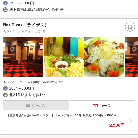
1501～2000円
地下鉄南北線24条駅から徒歩1分
Bar Rizas（ライザス）
カラオケ・パーティ
北24条
カラオケ、パーティ利用など各種2次会に◎
2001～3000円
北24条駅より徒歩1分
クーポン
コース
【忘新年会2次会パーティプラン】オードブル付120分[飲歌放]3000円→2500円
2,500円