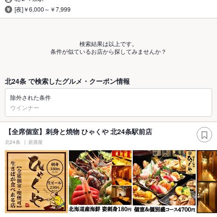
[夜]￥6,000～￥7,999
検索結果は以上です。
条件が似ているお店から探してみませんか？
北24条 で検索したグルメ・クーポン情報
除外された条件
ウインナー
【全席個室】刺身と焼物 ひゃくや 北24条駅前店
北24条
居酒屋