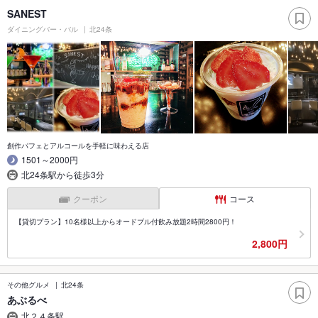
SANEST
ダイニングバー・バル
北24条
創作パフェとアルコールを手軽に味わえる店
1501～2000円
北24条駅から徒歩3分
クーポン
コース
【貸切プラン】10名様以上からオードブル付飲み放題2時間2800円！
2,800円
その他グルメ
北24条
あぶるべ
北２４条駅