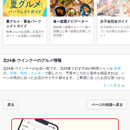
夏グルメ・宴会パーフ
食べ放題ナビゲーター
女子会完全ガイド
ェクトガイド
焼肉食べ放題やスイーツ食べ
女子会向けサービスが
放題など食べ放題お店探しの
ているお得なお店がい
幹事さんのお店探しを強力サ
決定版！
い！
ポート！お店探しの決定版！
北24条 ウインナーのグルメ情報
北24条 ウインナーのお店一覧です。北24条でおすすめの料理ジャンル
居酒
屋
、
洋食
、
焼肉・ホルモン
で探したり、予算やこだわり条件を指定すれば、シ
ーンや気分に合ったお店がサクサク探せます。ご希望に合ったお店が見つから
なかったら、近隣のエリア
北24条
、
札幌市東区
、
麻生
もチェックしてみてくだ
もっと見る
さい。ホットペッパーグルメなら、お得なクーポンはもちろん、こだわりメニ
ュー
からあげ
、
お茶漬け
、
エビ料理
や季節のおすすめ料理など、お店の最新情
報をご紹介しているので安心！24時間使える簡単便利なネット予約が使えるお
店も拡大中です。友達どうしの飲み会にも、会社の宴会にも、デートやパーテ
戻る
ページの先頭へ戻る
ィーにもお得に便利にホットペッパーグルメをご利用ください。