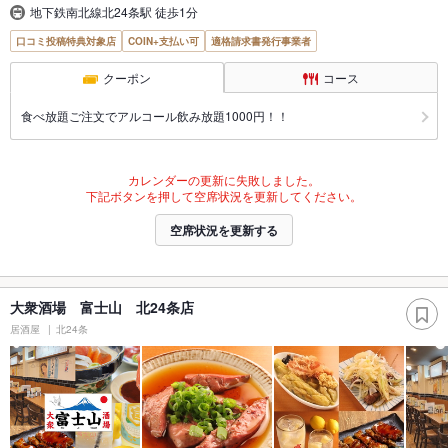
地下鉄南北線北24条駅 徒歩1分
口コミ投稿特典対象店
COIN+支払い可
適格請求書発行事業者
クーポン
コース
食べ放題ご注文でアルコール飲み放題1000円！！
カレンダーの更新に失敗しました。
下記ボタンを押して空席状況を更新してください。
空席状況を更新する
大衆酒場 富士山 北24条店
居酒屋
北24条