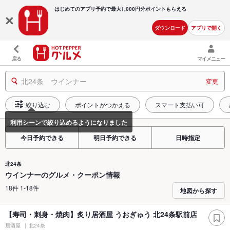
はじめてのアプリ予約で最大
1,000円分ポイントもらえる
ダウンロード
アプリで開く
戻る
マイメニュー
北24条 ウインナー
変更
絞り込む
ポイントがつかえる
スマート支払い可
今日予約できる
明日予約できる
日時指定
北24条
ウインナーのグルメ・クーポン情報
18件 1-18件
地図から探す
【寿司・刺身・焼肉】炙り居酒屋 うおぎゅう 北24条駅前店
居酒屋
北24条