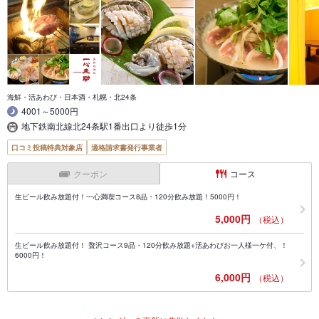
海鮮・活あわび・日本酒・札幌・北24条
4001～5000円
地下鉄南北線北24条駅1番出口より徒歩1分
口コミ投稿特典対象店
適格請求書発行事業者
クーポン
コース
生ビール飲み放題付！一心満喫コース8品・120分飲み放題！5000円！
5,000円
（税込）
生ビール飲み放題付！ 贅沢コース9品・120分飲み放題+活あわびお一人様一ケ付、！
6000円！
6,000円
（税込）