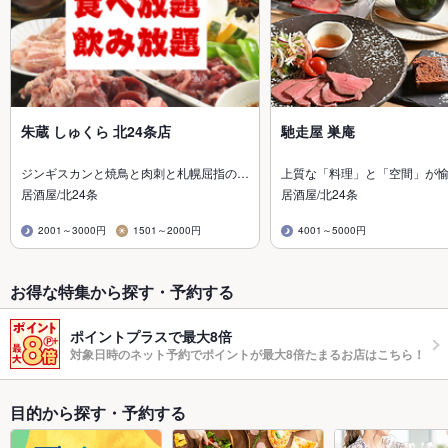
朱蔵 しゅくら 北24条店
馳走屋 巣庵
ジンギスカンと焼鳥と肉刺と札幌屈指の…
上質な「料理」と「空間」が
居酒屋/北24条
居酒屋/北24条
2001～3000円
1501～2000円
4001～5000円
お得な特集から探す・予約する
ポイントプラスで最大8倍
対象日時のネット予約でポイントが最大8倍たまるお店はこちら！
目的から探す・予約する