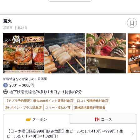
篝火
居酒屋
北24条
炉端焼きなどが楽しめる居酒屋
2001～3000円
地下鉄南北線北24条駅1出口より徒歩約2分
【アプリ予約限定】最大800ポイント還元対象店
口コミ投稿特典対象店
ポイントプラス対象店
スマート支払い可
適格請求書発行事業者
クーポン
コース
【日～木曜日限定999円飲み放題】生ビールなし1,410円⇒999円！生
ビールあり1,740円⇒1,320円！