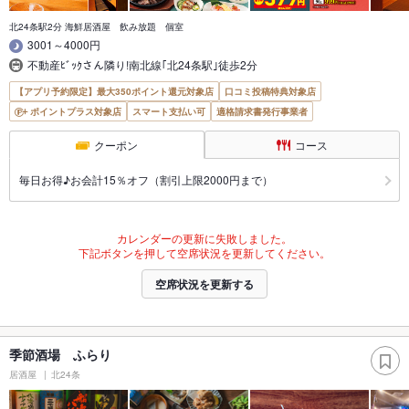
北24条駅2分 海鮮居酒屋 飲み放題 個室
3001～4000円
不動産ﾋﾞｯｸさん隣り!南北線｢北24条駅｣徒歩2分
【アプリ予約限定】最大350ポイント還元対象店
口コミ投稿特典対象店
ポイントプラス対象店
スマート支払い可
適格請求書発行事業者
クーポン
コース
毎日お得♪お会計15％オフ（割引上限2000円まで）
カレンダーの更新に失敗しました。
下記ボタンを押して空席状況を更新してください。
空席状況を更新する
季節酒場 ふらり
居酒屋
北24条