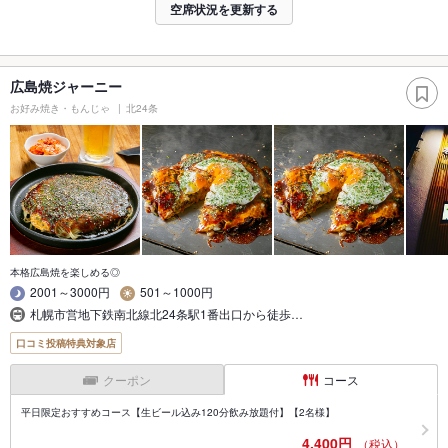
空席状況を更新する
広島焼ジャーニー
お好み焼き・もんじゃ
北24条
本格広島焼を楽しめる◎
2001～3000円
501～1000円
札幌市営地下鉄南北線北24条駅1番出口から徒歩…
口コミ投稿特典対象店
クーポン
コース
平日限定おすすめコース【生ビール込み120分飲み放題付】【2名様】
4,400円
（税込）