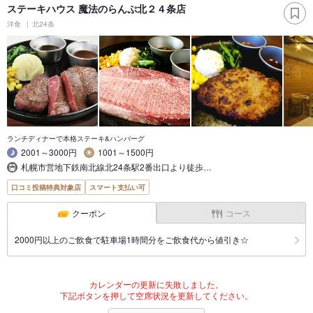
ステーキハウス 魔法のらんぷ北２４条店
洋食
北24条
ランチディナーで本格ステーキ&ハンバーグ
2001～3000円
1001～1500円
札幌市営地下鉄南北線北24条駅2番出口より徒歩…
口コミ投稿特典対象店
スマート支払い可
クーポン
コース
2000円以上のご飲食で駐車場1時間分をご飲食代から値引き☆
カレンダーの更新に失敗しました。
下記ボタンを押して空席状況を更新してください。