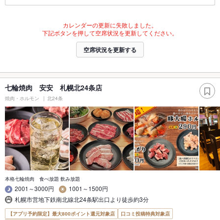
カレンダーの更新に失敗しました。
下記ボタンを押して空席状況を更新してください。
空席状況を更新する
七輪焼肉 安安 札幌北24条店
焼肉・ホルモン
北24条
本格七輪焼肉 食べ放題 飲み放題
2001～3000円
1001～1500円
札幌市営地下鉄南北線北24条駅出口より徒歩約3分
【アプリ予約限定】最大800ポイント還元対象店
口コミ投稿特典対象店