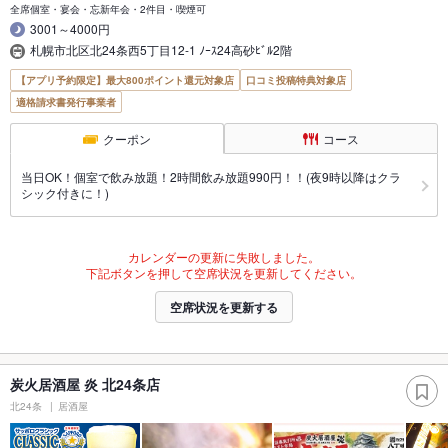
全席個室・宴会・忘新年会・2件目・喫煙可
3001～4000円
札幌市北区北24条西5丁目12-1 ﾉｰｽ24高砂ﾋﾞﾙ2階
【アプリ予約限定】最大800ポイント還元対象店
口コミ投稿特典対象店
適格請求書発行事業者
クーポン
コース
当日OK！個室で飲み放題！2時間飲み放題990円！！(夜9時以降はクラ
シック付きに！)
カレンダーの更新に失敗しました。
下記ボタンを押して空席状況を更新してください。
空席状況を更新する
炭火居酒屋 炎 北24条店
北24条
居酒屋