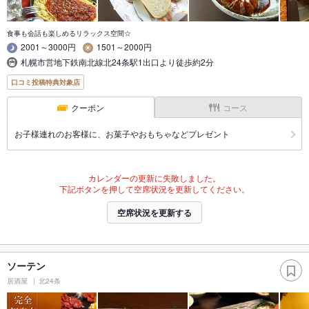
食事も会話も楽しめるリラックス空間☆
2001～3000円
1501～2000円
札幌市営地下鉄南北線北24条駅1出口より徒歩約2分
口コミ投稿特典対象店
クーポン
コース
お子様連れのお客様に、お菓子やおもちゃなどプレゼント
カレンダーの更新に失敗しました。
下記ボタンを押して空席状況を更新してください。
空席状況を更新する
ソーテン
居酒屋
北24条