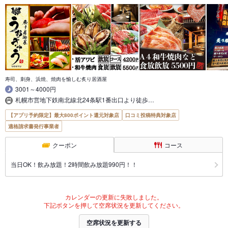
寿司、刺身、浜焼、焼肉を愉しむ炙り居酒屋
3001～4000円
札幌市営地下鉄南北線北24条駅1番出口より徒歩…
【アプリ予約限定】最大800ポイント還元対象店
口コミ投稿特典対象店
適格請求書発行事業者
クーポン
コース
当日OK！飲み放題！2時間飲み放題990円！！
カレンダーの更新に失敗しました。
下記ボタンを押して空席状況を更新してください。
空席状況を更新する