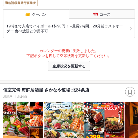
適格請求書発行事業者
クーポン
コース
19時まで入店でハイボール1杯90円！ ※最長2時間、20分前ラストオー
ダー 食べ放題と併用不可
カレンダーの更新に失敗しました。
下記ボタンを押して空席状況を更新してください。
空席状況を更新する
個室完備 海鮮居酒屋 さかなや道場 北24条店
居酒屋
北24条