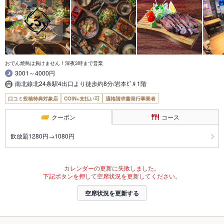
おでん焼鳥は負けません！深夜3時まで営業
3001～4000円
南北線北24条駅4出口より徒歩約8分/岩本ﾋﾞﾙ 1階
口コミ投稿特典対象店
COIN+支払い可
適格請求書発行事業者
クーポン
コース
飲放題1280円→1080円
カレンダーの更新に失敗しました。
下記ボタンを押して空席状況を更新してください。
空席状況を更新する