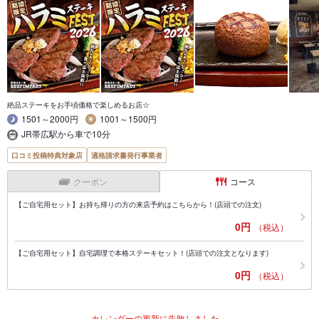
絶品ステーキをお手頃価格で楽しめるお店☆
1501～2000円
1001～1500円
JR帯広駅から車で10分
口コミ投稿特典対象店
適格請求書発行事業者
クーポン
コース
【ご自宅用セット】お持ち帰りの方の来店予約はこちらから！(店頭での注文)
0円
（税込）
【ご自宅用セット】自宅調理で本格ステーキセット！(店頭での注文となります)
0円
（税込）
カレンダーの更新に失敗しました。