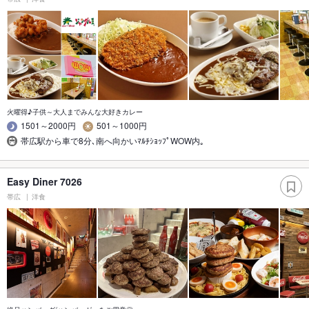
火曜得♪子供～大人までみんな大好きカレー
1501～2000円
501～1000円
帯広駅から車で8分､南へ向かいﾏﾙﾁｼｮｯﾌﾟWOW内｡
Easy Diner 7026
帯広
洋食