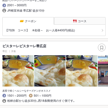
絶品ハンバーグ/ハンバーガーをご用意◎
2001～3000円
JR根室本線 帯広駅 徒歩10分
クーポン
コース
【7026 コース】 /4名様～ お一人様4400円(税込)
ビスターレビスターレ帯広店
帯広
洋食
炭窯で焼くヘルシーなチーズナンがオススメ
1501～2000円
501～1000円
柏林台駅から徒歩30分｡西18条郵便局のすぐ側です｡