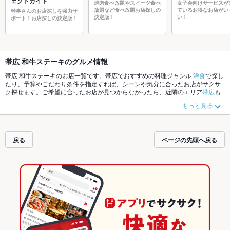
ェクトガイド
焼肉食べ放題やスイーツ食べ
女子会向けサービスが
放題など食べ放題お店探しの
ているお得なお店がい
幹事さんのお店探しを強力サ
決定版！
い！
ポート！お店探しの決定版！
帯広 和牛ステーキのグルメ情報
帯広 和牛ステーキのお店一覧です。帯広でおすすめの料理ジャンル
洋食
で探し
たり、予算やこだわり条件を指定すれば、シーンや気分に合ったお店がサクサ
ク探せます。ご希望に合ったお店が見つからなかったら、近隣のエリア
帯広
も
チェックしてみてください。ホットペッパーグルメなら、お得なクーポンはも
もっと見る
ちろん、こだわりメニュー
からあげ
、
お茶漬け
、
牛タン
や季節のおすすめ料理
など、お店の最新情報をご紹介しているので安心！24時間使える簡単便利なネ
ット予約が使えるお店も拡大中です。友達どうしの飲み会にも、会社の宴会に
も、デートやパーティーにもお得に便利にホットペッパーグルメをご利用くだ
戻る
ページの先頭へ戻る
さい。