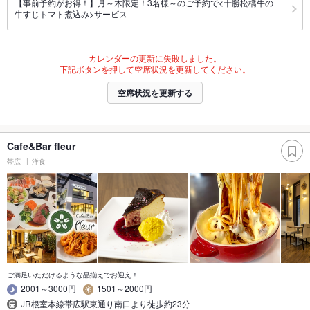
【事前予約がお得！】月～木限定！3名様～のご予約で<十勝松橋牛の
牛すじトマト煮込み>サービス
カレンダーの更新に失敗しました。
下記ボタンを押して空席状況を更新してください。
空席状況を更新する
Cafe&Bar fleur
帯広
洋食
ご満足いただけるような品揃えでお迎え！
2001～3000円
1501～2000円
JR根室本線帯広駅東通り南口より徒歩約23分