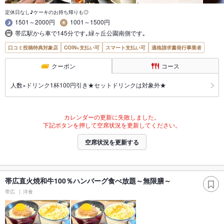
定休日なし♪ケーキのお持ち帰りも◎
1501～2000円
1001～1500円
帯広駅から車で145分です｡緑ヶ丘公園南側です｡
口コミ投稿特典対象店
COIN+支払い可
スマート支払い可
適格請求書発行事業者
クーポン
コース
人数×ドリンク1杯100円引き★セットドリンクは対象外★
カレンダーの更新に失敗しました。
下記ボタンを押して空席状況を更新してください。
空席状況を更新する
帯広直火焼和牛100％ハンバーグ食べ放題～無限膳～
帯広
洋食