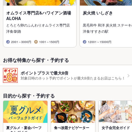
オムライス専門店&ハワイアン酒場
炭火焼 いしざき
ALOHA
とろとろ卵のふんわりオムライス専門店
黒毛和牛 和洋 炭火焼 ステーキ
洋食/釧路
洋食/すすきの駅
2001～3000円
1001～1500円
12001～15000円
お得な特集から探す・予約する
ポイントプラスで最大8倍
対象日時のネット予約でポイントが最大8倍たまるお店はこちら！
目的から探す・予約する
夏グルメ・宴会パーフ
食べ放題ナビゲーター
女子会完全ガイド