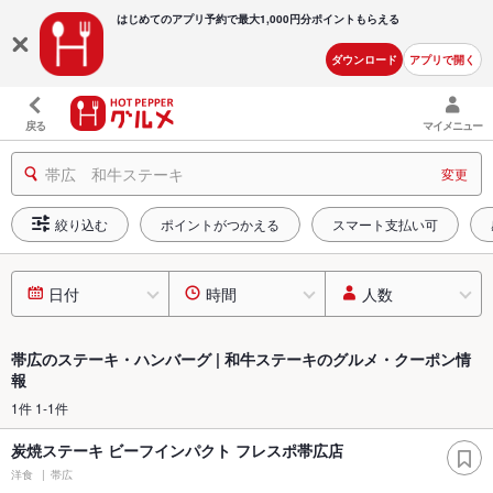
はじめてのアプリ予約で最大
1,000円分ポイントもらえる
ダウンロード
アプリで開く
戻る
マイメニュー
帯広 和牛ステーキ
変更
絞り込む
ポイントがつかえる
スマート支払い可
日付
時間
人数
帯広のステーキ・ハンバーグ | 和牛ステーキのグルメ・クーポン情
報
1件 1-1件
炭焼ステーキ ビーフインパクト フレスポ帯広店
洋食
帯広