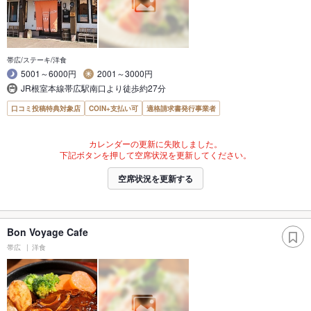
帯広/ステーキ/洋食
5001～6000円
2001～3000円
JR根室本線帯広駅南口より徒歩約27分
口コミ投稿特典対象店
COIN+支払い可
適格請求書発行事業者
カレンダーの更新に失敗しました。
下記ボタンを押して空席状況を更新してください。
空席状況を更新する
Bon Voyage Cafe
帯広
洋食