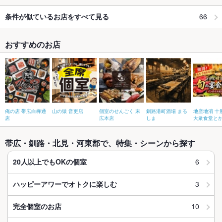
66
条件が似ているお店をすべて見る
おすすめのお店
俺の店 帯広白樺通
山の猿 音更店
個室のせんごく 末
釧路港町酒場 まる
地産地消 十
店
広本店
しま
大衆食堂と
帯広・釧路・北見・河東郡で、特集・シーンから探す
6
20人以上でもOKの個室
3
ハッピーアワーでオトクに楽しむ
10
完全個室のお店