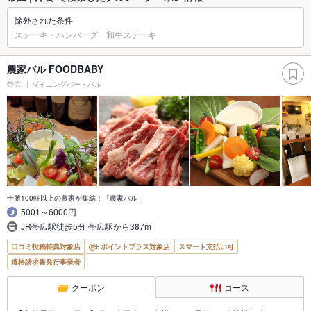
除外された条件
ステーキ・ハンバーグ 和牛ステーキ
農家バル FOODBABY
帯広
ダイニングバー・バル
十勝100軒以上の農家が集結！「農家バル」
5001～6000円
JR帯広駅徒歩5分 帯広駅から387m
口コミ投稿特典対象店
ポイントプラス対象店
スマート支払い可
適格請求書発行事業者
クーポン
コース