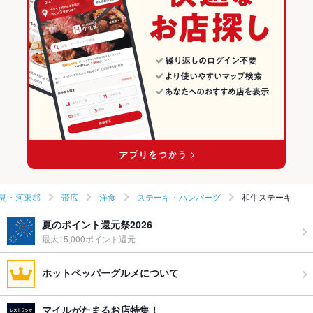
見・河東郡
帯広
洋食
ステーキ・ハンバーグ
和牛ステーキ
夏のポイント還元祭2026
最大15,000ポイント還元
ホットペッパーグルメについて
マイルがたまるお店特集！