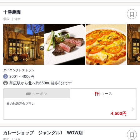
十勝農園
帯広
洋食
ダイニングレストラン
3001～4000円
帯広駅から北へ約650m､徒歩8分です
クーポン
コース
春の歓送迎会プラン
4,500円
カレーショップ ジャングル1 WOW店
帯広
洋食