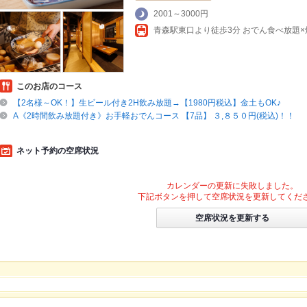
2001～3000円
青森駅東口より徒歩3分 おでん食べ放題×
このお店のコース
【2名様～OK！】生ビール付き2H飲み放題→【1980円税込】金土もOK♪
A《2時間飲み放題付き》お手軽おでんコース 【7品】 ３,８５０円(税込)！！
ネット予約の空席状況
カレンダーの更新に失敗しました。
下記ボタンを押して空席状況を更新してくだ
空席状況を更新する