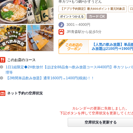
串カツ×もつ鍋×かすうどん
【アプリ予約限定】最大800ポイント還元対象店
口
ポイントつかえる
3001～4000円
JR青森駅から徒歩5分
【人気の飲み放題】単品飲み
み放題は2100円⇒1900円
このお店のコース
1日1組限定◆2H飲放付【ほぼ全88品食べ飲み放題コース/4400円】串カツ レバ
理等
【2時間単品飲み放題】通常1600円→1400円(税抜)！！
ネット予約の空席状況
カレンダーの更新に失敗しました。
下記ボタンを押して空席状況を更新してくだ
空席状況を更新する