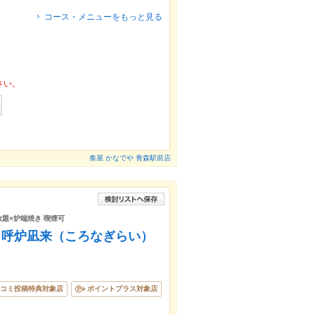
コース・メニューをもっと見る
さい。
奏屋 かなでや 青森駅前店
放題×炉端焼き 喫煙可
ん 呼炉凪来（ころなぎらい）
コミ投稿特典対象店
ポイントプラス対象店