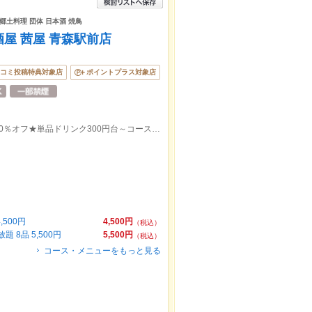
 郷土料理 団体 日本酒 焼鳥
屋 茜屋 青森駅前店
コミ投稿特典対象店
ポイントプラス対象店
青森駅前【個室完備】フードorドリンク20％オフ★単品ドリンク300円台～コースじゃなくても飲み放題あり◎
500円
4,500円
（税込）
8品 5,500円
5,500円
（税込）
コース・メニューをもっと見る