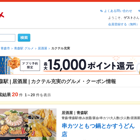
よくある問い合わせ
ようこそ、
さん
ゲスト
会員登録する（無料）
青森市
青森駅 グルメ
居酒屋
カクテル充実
森駅 | 居酒屋 | カクテル充実のグルメ・クーポン情報
20
索結果
件
1～20
件を表示
居酒屋｜青森駅
青森/青森駅/飲み放題/宴会/串カツ/大人数/少人数/居酒屋
串カツともつ鍋とかすうどん 
店