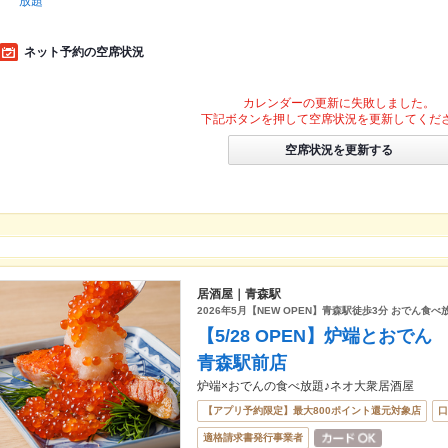
放題
ネット予約の空席状況
カレンダーの更新に失敗しました。
下記ボタンを押して空席状況を更新してくだ
空席状況を更新する
居酒屋｜青森駅
2026年5月【NEW OPEN】青森駅徒歩3分 おでん食べ
【5/28 OPEN】炉端とおで
青森駅前店
炉端×おでんの食べ放題♪ネオ大衆居酒屋
【アプリ予約限定】最大800ポイント還元対象店
口
適格請求書発行事業者