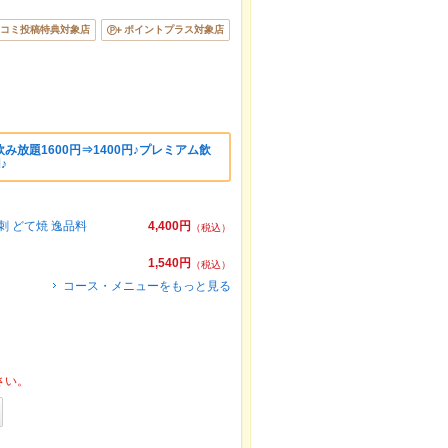
コミ投稿特典対象店
ポイントプラス対象店
放題1600円⇒1400円♪プレミアム飲
♪
刺 どて焼 逸品料
4,400円
（税込）
1,540円
（税込）
コース・メニューをもっと見る
さい。