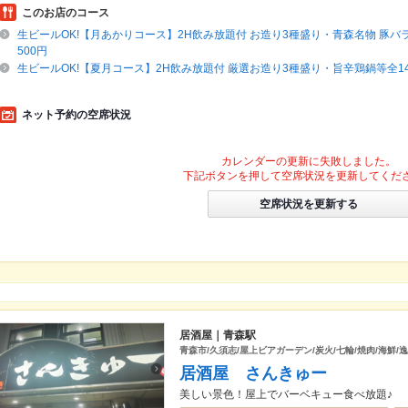
このお店のコース
生ビールOK!【月あかりコース】2H飲み放題付 お造り3種盛り・青森名物 豚バラ
500円
生ビールOK!【夏月コース】2H飲み放題付 厳選お造り3種盛り・旨辛鶏鍋等全14種
ネット予約の空席状況
カレンダーの更新に失敗しました。
下記ボタンを押して空席状況を更新してくだ
空席状況を更新する
居酒屋｜青森駅
青森市/久須志/屋上ビアガーデン/炭火/七輪/焼肉/海鮮/
居酒屋 さんきゅー
美しい景色！屋上でバーベキュー食べ放題♪