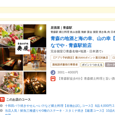
居酒屋｜青森駅
青森駅 郷土料理 飲み放題 海鮮 宴会 個室 焼き鳥 肉 日
青森の地酒と海の幸、山の幸【個
なでや - 青森駅前店
完全個室◎青森名物×地酒・日本酒で♪
【アプリ予約限定】最大800ポイント還元対象店
口
適格請求書発行事業者
ポイントつかえる
3001～4000円
このお店のコース
十和田バラ焼きやせんべい汁など郷土料理【名物お試しコース】 8品 4,000円 2
当店人気！鮮魚三種盛りや3種のステーキ・スタミナ焼き【厳選コース】 10品4,50