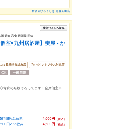
居酒屋ひゃくしき 青森新町店
本酒 焼肉 和食 居酒屋 団体
室×九州居酒屋】奏屋 - か
コミ投稿特典対象店
ポイントプラス対象店
【青森駅徒歩4分】青森郷土料理と旨い酒◇青森の名物そろってます！全席個室⇒2名様～◎
.5時間飲み放題
4,000円
（税込）
0円2.5h飲み
4,500円
（税込）