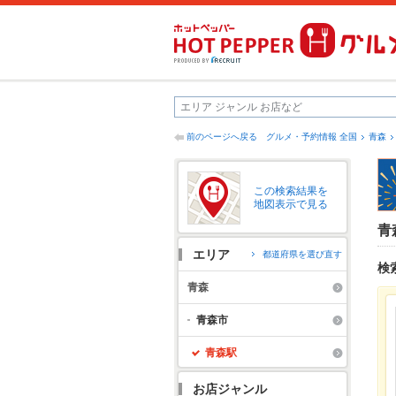
前のページへ戻る
グルメ・予約情報 全国
青森
この検索結果を
地図表示で見る
青
エリア
都道府県を選び直す
検
青森
青森市
青森駅
お店ジャンル