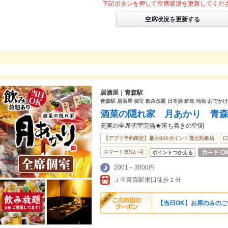
下記ボタンを押して空席状況を更新してくだ
空席状況を更新する
居酒屋｜青森駅
青森駅 居酒屋 個室 飲み放題 日本酒 鮮魚 地酒 おでか
酒菜の隠れ家 月あかり 青
充実の全席個室完備★落ち着きの空間
【アプリ予約限定】最大800ポイント還元対象店
口
スマート支払い可
ポイントつかえる
2001～3000円
ＪＲ青森駅東口徒歩１分
【当日OK】お席のみの