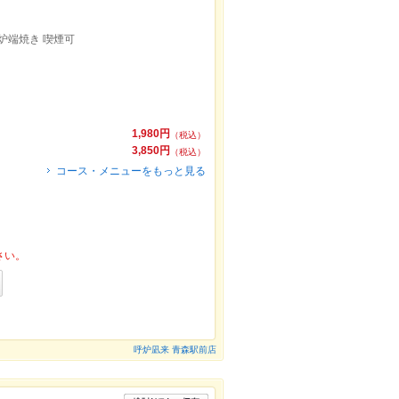
炉端焼き 喫煙可
1,980円
（税込）
3,850円
（税込）
コース・メニューをもっと見る
さい。
呼炉凪来 青森駅前店