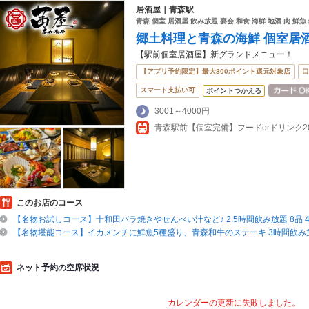
居酒屋｜青森駅
青森 個室 居酒屋 飲み放題 宴会 和食 海鮮 地酒 肉 鮮魚
郷土料理と青森の海鮮 個室居酒
【駅前個室居酒屋】新グランドメニュー！
【アプリ予約限定】最大800ポイント還元対象店
口
スマート支払い可
ポイントつかえる
3001～4000円
このお店のコース
【名物お試しコース】十和田バラ焼きやせんべい汁など♪ 2.5時間飲み放題 8品 4,
【名物堪能コース】イカメンチに鮮魚5種盛り、青森和牛のステーキ 3時間飲み放題 
ネット予約の空席状況
カレンダーの更新に失敗しました。