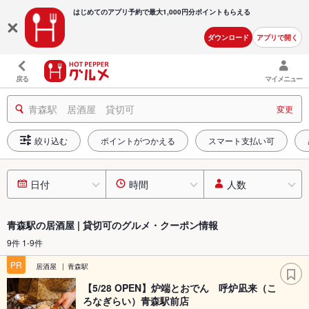
はじめてのアプリ予約で最大
1,000円分ポイントもらえる
ダウンロード
アプリで開く
戻る
マイメニュー
青森駅 居酒屋 貸切可
変更
絞り込む
ポイントがつかえる
スマート支払い可
日付
時間
人数
青森駅の居酒屋 | 貸切可のグルメ・クーポン情報
9件 1-9件
PR
居酒屋
青森駅
【5/28 OPEN】炉端とおでん 呼炉凪来（こ
ろなぎらい）青森駅前店