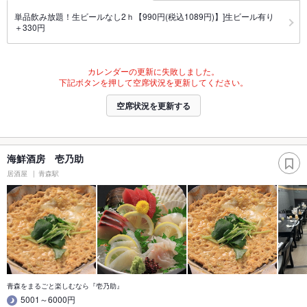
単品飲み放題！生ビールなし2ｈ【990円(税込1089円)】]生ビール有り
＋330円
カレンダーの更新に失敗しました。
下記ボタンを押して空席状況を更新してください。
空席状況を更新する
海鮮酒房 壱乃助
居酒屋
青森駅
青森をまるごと楽しむなら『壱乃助』
5001～6000円