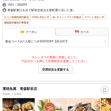
1501～2000円
青森駅東口を出て駅前交差点を新町通り沿いに進…
口コミ投稿特典対象店
COIN+支払い可
ポイントプラス対象店
スマート支払い可
適格請求書発行事業者
クーポン
コース
宴会コースお1人様につき500円OFF【区分57】
カレンダーの更新に失敗しました。
下記ボタンを押して空席状況を更新してください。
空席状況を更新する
濱焼魚萬 青森駅前店
青森駅
居酒屋