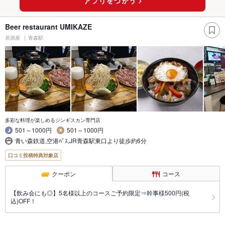
Beer restaurant UMIKAZE
居酒屋
青森駅
多彩な料理が楽しめるジンギスカン専門店
501～1000円
501～1000円
青い森鉄道,空港ﾊﾞｽ,JR青森駅東口より徒歩約6分
口コミ投稿特典対象店
クーポン
コース
【飲み会にも◎】5名様以上のコースご予約限定⇒幹事様500円(税
込)OFF！