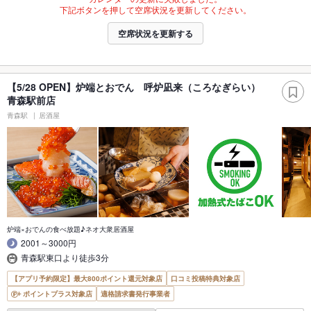
下記ボタンを押して空席状況を更新してください。
空席状況を更新する
【5/28 OPEN】炉端とおでん 呼炉凪来（ころなぎらい）
青森駅前店
青森駅
居酒屋
炉端×おでんの食べ放題♪ネオ大衆居酒屋
2001～3000円
青森駅東口より徒歩3分
【アプリ予約限定】最大800ポイント還元対象店
口コミ投稿特典対象店
ポイントプラス対象店
適格請求書発行事業者