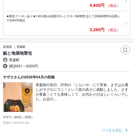
4,800円
（税込）
★限定クーポンあり★100分飲み放題付き×とろサバ味噌煮/ほたて貝焼味噌等3品選ん
で3260円税込
3,260円
（税込）
居酒屋
青森駅
鮨と地酒地雷也
青森駅
[夜]5001～6000円
サザエさんの2026年04月の投稿
青森旅行初日、評判の「じらいや」にて実食。まずはお通
しがマグロにウニ！という質の高さに感動しました、さす
が青森！とても美味しくて、お代わりがほしいくらいでし
た。お店の…
サザエ（60代～/女性）
投稿日 2026/04/28
つづきを読む