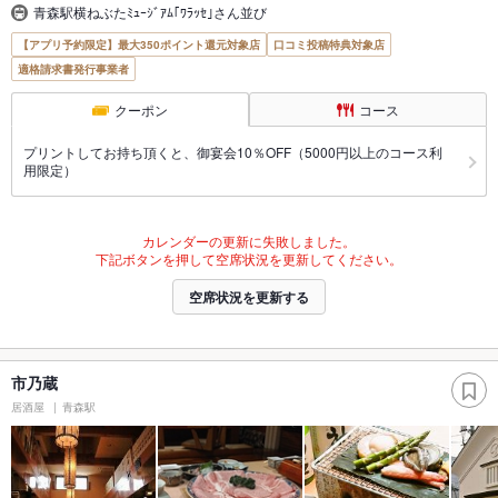
青森駅横ねぶたﾐｭｰｼﾞｱﾑ｢ﾜﾗｯｾ｣さん並び
【アプリ予約限定】最大350ポイント還元対象店
口コミ投稿特典対象店
適格請求書発行事業者
クーポン
コース
プリントしてお持ち頂くと、御宴会10％OFF（5000円以上のコース利
用限定）
カレンダーの更新に失敗しました。
下記ボタンを押して空席状況を更新してください。
空席状況を更新する
市乃蔵
居酒屋
青森駅