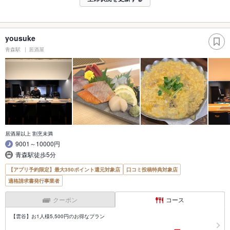
yousuke
青森駅
居酒屋
居酒屋以上 割烹未満
9001～10000円
青森駅徒歩5分
【アプリ予約限定】最大350ポイント還元対象店
口コミ投稿特典対象店
適格請求書発行事業者
クーポン
コース
【雲谷】お1人様5,500円のお得なプラン