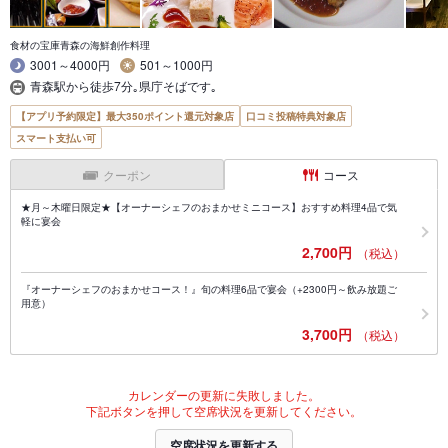
食材の宝庫青森の海鮮創作料理
3001～4000円
501～1000円
青森駅から徒歩7分｡県庁そばです｡
【アプリ予約限定】最大350ポイント還元対象店
口コミ投稿特典対象店
スマート支払い可
クーポン
コース
★月～木曜日限定★【オーナーシェフのおまかせミニコース】おすすめ料理4品で気
軽に宴会
2,700円
（税込）
『オーナーシェフのおまかせコース！』旬の料理6品で宴会（+2300円～飲み放題ご
用意）
3,700円
（税込）
カレンダーの更新に失敗しました。
下記ボタンを押して空席状況を更新してください。
空席状況を更新する