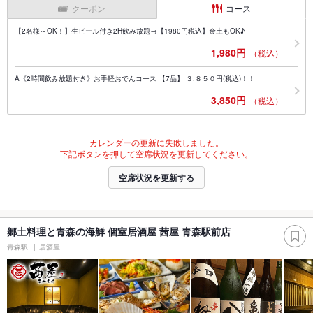
クーポン
コース
【2名様～OK！】生ビール付き2H飲み放題→【1980円税込】金土もOK♪
1,980円
（税込）
A《2時間飲み放題付き》お手軽おでんコース 【7品】 ３,８５０円(税込)！！
3,850円
（税込）
カレンダーの更新に失敗しました。
下記ボタンを押して空席状況を更新してください。
空席状況を更新する
郷土料理と青森の海鮮 個室居酒屋 茜屋 青森駅前店
青森駅
居酒屋