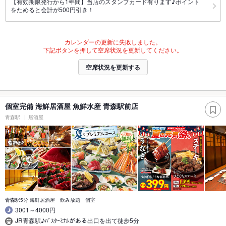
【有効期限発行から1年間】当店のスタンプカード有ります♪ポイント
をためると会計が500円引き！
カレンダーの更新に失敗しました。
下記ボタンを押して空席状況を更新してください。
空席状況を更新する
個室完備 海鮮居酒屋 魚鮮水産 青森駅前店
青森駅
居酒屋
青森駅5分 海鮮居酒屋 飲み放題 個室
3001～4000円
JR青森駅♪ﾊﾞｽﾀｰﾐﾅﾙがある出口を出て徒歩5分