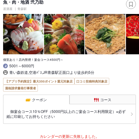
魚・肉・地酒 弐乃助
居酒屋
青森駅
個室あり！店内禁煙！宴会コース4500円～
5001～6000円
青い森鉄道,空港ﾊﾞｽ,JR青森駅正面口より徒歩約5分
【アプリ予約限定】最大350ポイント還元対象店
口コミ投稿特典対象店
適格請求書発行事業者
クーポン
コース
御宴会コース10％OFF（5000円以上のご宴会コース利用限定）※必ず
紙に印刷してお持ちください
カレンダーの更新に失敗しました。