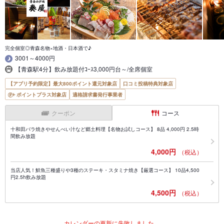
完全個室◎青森名物×地酒・日本酒で♪
3001～4000円
【青森駅4分】飲み放題付ｺｰｽ3,000円台～/全席個室
【アプリ予約限定】最大800ポイント還元対象店
口コミ投稿特典対象店
ポイントプラス対象店
適格請求書発行事業者
クーポン
コース
十和田バラ焼きやせんべい汁など郷土料理【名物お試しコース】 8品 4,000円 2.5時
間飲み放題
4,000円
（税込）
当店人気！鮮魚三種盛りや3種のステーキ・スタミナ焼き【厳選コース】 10品4,500
円2.5h飲み放題
4,500円
（税込）
カレンダーの更新に失敗しました。