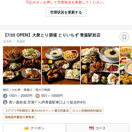
下記ボタンを押して空席状況を更新してください。
空席状況を更新する
【7/25 OPEN】大衆とり酒場 とりいちず 青森駅前店
居酒屋
青森駅
秘伝！かわ串・唐揚げ・鶏ガラ鳥鍋
1501～2000円
501～1000円
青い森鉄道,空港ﾊﾞｽ,JR青森駅東口より徒歩約4分
【アプリ予約限定】最大350ポイント還元対象店
口コミ投稿特典対象店
適格請求書発行事業者
クーポン
コース