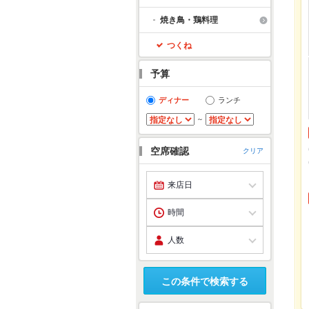
焼き鳥・鶏料理
つくね
予算
ディナー
ランチ
～
空席確認
クリア
この条件で検索する