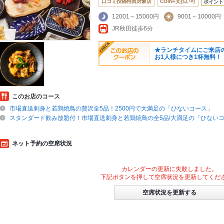
口コミ投稿特典対象店
COIN+支払い可
ポイント
12001～15000円
9001～10000円
JR秋田徒歩6分
★ランチタイムにご来店の
お1人様につき1杯無料！
このお店のコース
市場直送刺身と若鶏焼鳥の贅沢全5品！2500円で大満足の「ひないコース」
スタンダード飲み放題付！市場直送刺身と若鶏焼鳥の全5品!大満足の「ひない
ネット予約の空席状況
カレンダーの更新に失敗しました。
下記ボタンを押して空席状況を更新してくだ
空席状況を更新する