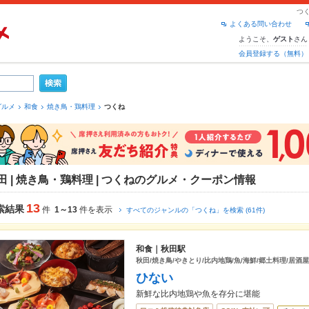
つ
よくある問い合わせ
ようこそ、
さん
ゲスト
会員登録する（無料）
グルメ
和食
焼き鳥・鶏料理
つくね
田 | 焼き鳥・鶏料理 | つくねのグルメ・クーポン情報
13
索結果
件
1～13
件を表示
すべてのジャンルの「つくね」を検索 (61件)
和食｜秋田駅
秋田/焼き鳥/やきとり/比内地鶏/魚/海鮮/郷土料理/居酒屋
ひない
新鮮な比内地鶏や魚を存分に堪能