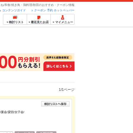
くね/和食/焼き鳥・鶏料理/秋田のおすすめ・クーポン情報
コンテンツガイド
クーポン 予約 ホットペッパー
検討リスト
最近見たお店
マイメニュー
1/1ページ
/宴会/貸切/女子会/