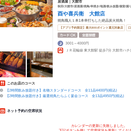
居酒屋｜大館市
秋田/大館市/居酒屋/焼鳥/串焼き/地酒/飲み放題/個室/掘
酉や喜兵衛 大館店
焼鳥職人１本1本串打ちした絶品炭火焼鳥！
【アプリ予約限定】最大800ポイント還元対象店
口
3001～4000円
このお店のコース
【2時間飲み放題付き】名物スタンダードコース 全11品4400円(税込)
【2時間飲み放題付き】厳選焼鳥たらふく宴会コース 全13品4950円(税込)
ネット予約の空席状況
カレンダーの更新に失敗しました。
下記ボタンを押して空席状況を更新してくだ