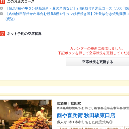
このお店のコース
【焼鳥4種や牛タン鉄板焼き・豚の角煮など】2H飲放付き満足コース_5500円(税
【名物秋田竿燈かわ串含む焼鳥6種や牛タン鉄板焼き等】2H飲放付き焼鳥満腹コース
(税込)
ネット予約の空席状況
カレンダーの更新に失敗しました。
下記ボタンを押して空席状況を更新してくだ
空席状況を更新する
居酒屋｜秋田駅
酉や喜兵衛/焼鳥/かわ串/とり鍋/宴会/忘年会/新年会/歓
酉や喜兵衛 秋田駅東口店
職人が1本1本串打ちした絶品焼鳥◎