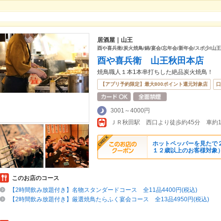
居酒屋｜山王
酉や喜兵衛/炭火焼鳥/鍋/宴会/忘年会/新年会/スポ少/山王
酉や喜兵衛 山王秋田本店
焼鳥職人１本1本串打ちした絶品炭火焼鳥！
【アプリ予約限定】最大800ポイント還元対象店
口
3001～4000円
ホットペッパーを見たで
１２歳以上のお客様対象
このお店のコース
【2時間飲み放題付き】名物スタンダードコース 全11品4400円(税込)
【2時間飲み放題付き】厳選焼鳥たらふく宴会コース 全13品4950円(税込)