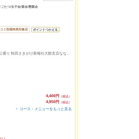
りごたつ/女子会/宴会/懇親会
コミ投稿特典対象店
ポイントつかえる
ＪＲ花輪線 東大館駅 徒歩7分 大館市ハチ公通り 秋田さきがけ新報社大館支店ななめ向かい。
4,400円
（税込）
4,950円
（税込）
コース・メニューをもっと見る
さい。