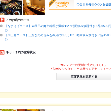
◇当日＆毎日OK◇ お会計
このお店のコース
【なまはげコース】★秋田の郷土料理が満載★2.5時間飲み放題付き 8品 5500円 ⇒
◎
【肉三昧コース】上質な肉の旨みを存分に味わう!! 2.5時間飲み放付き 7品 450
◎
ネット予約の空席状況
カレンダーの更新に失敗しました。
下記ボタンを押して空席状況を更新してくだ
空席状況を更新する