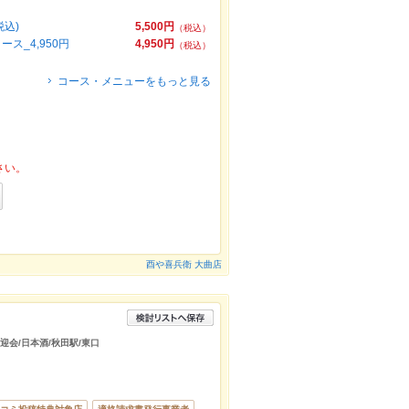
込)
5,500円
（税込）
_4,950円
4,950円
（税込）
コース・メニューをもっと見る
さい。
酉や喜兵衛 大曲店
送迎会/日本酒/秋田駅/東口