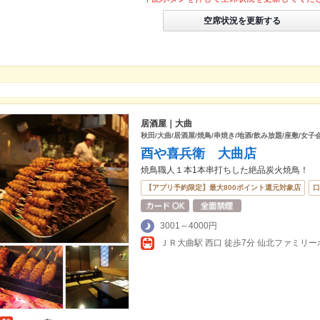
空席状況を更新する
居酒屋｜大曲
秋田/大曲/居酒屋/焼鳥/串焼き/地酒/飲み放題/座敷/女子
酉や喜兵衛 大曲店
焼鳥職人１本1本串打ちした絶品炭火焼鳥！
【アプリ予約限定】最大800ポイント還元対象店
口
3001～4000円
ＪＲ大曲駅 西口 徒歩7分 仙北ファミリ