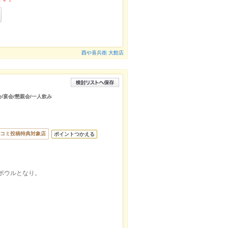
酉や喜兵衛 大館店
会/宴会/懇親会/一人飲み
コミ投稿特典対象店
ポイントつかえる
ーボウルとなり。