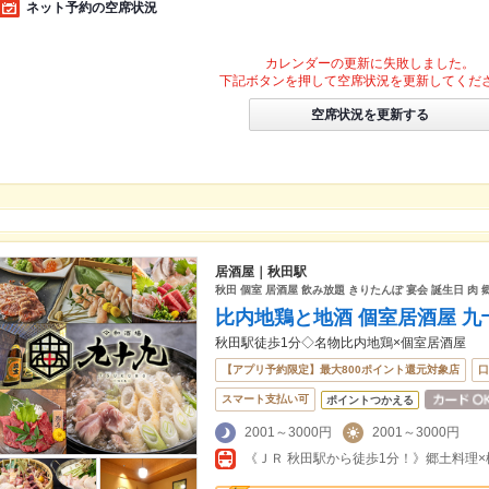
ネット予約の空席状況
カレンダーの更新に失敗しました。
下記ボタンを押して空席状況を更新してくだ
空席状況を更新する
居酒屋｜秋田駅
秋田 個室 居酒屋 飲み放題 きりたんぽ 宴会 誕生日 肉 
比内地鶏と地酒 個室居酒屋 九十
秋田駅徒歩1分◇名物比内地鶏×個室居酒屋
【アプリ予約限定】最大800ポイント還元対象店
口
スマート支払い可
ポイントつかえる
2001～3000円
2001～3000円