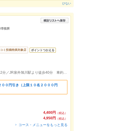
ひない
/市役所
コミ投稿特典対象店
ポイントつかえる
ＪＲ秋田駅 西口より徒歩約45分 車約12分／JR泉外旭川駅より徒歩40分 車約10分
２００円引き（上限１０名２０００円
）
4,400円
（税込）
4,950円
（税込）
コース・メニューをもっと見る