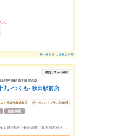
さい。
酉や喜兵衛 山王秋田本店
郷土料理 海鮮 日本酒 記念日
九 -つくも- 秋田駅前店
コミ投稿特典対象店
ポイントプラス対象店
《ＪＲ 秋田駅から徒歩1分！》郷土料理×極上肉×地酒◇個室完備◇飲み放題付き宴会コースは3,000円～◎