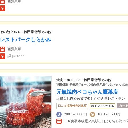
西鷹巣駅
-
その他グルメ｜秋田県北部その他
レストパークしらかみ
西鷹巣駅
[昼]～￥999
焼肉・ホルモン｜秋田県北部その他
秋田/鷹巣/元氣屋グループ/焼肉/黒毛和牛/タン/カルビ/
元氣焼肉ベコちゃん鷹巣店
上質なお肉を家族で楽しむ焼き肉レストラン
口コミ投稿特典対象店
ポイントつかえる
2001～3000円
1001～1500円
ＪＲ奥羽本線鷹ノ巣駅出口より徒歩約19