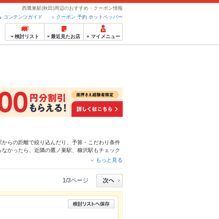
西鷹巣駅(秋田)周辺のおすすめ・クーポン情報
コンテンツガイド
クーポン 予約 ホットペッパー
検討リスト
最近見たお店
マイメニュー
駅からの距離で絞り込んだり、予算・こだわり条件
らなかったら、近隣の
鷹ノ巣駅
、
糠沢駅
もチェック
ー
肉じゃが
や季節のおすすめ料理など、お店の最新
もっと見る
す。友達どうしの飲み会にも、会社の宴会にも、デ
1/3ページ