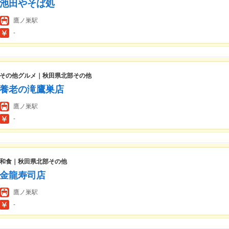
池田やそば処
鷹ノ巣駅
-
その他グルメ｜秋田県北部その他
養老の滝鷹巣店
鷹ノ巣駅
-
和食｜秋田県北部その他
金龍寿司店
鷹ノ巣駅
-