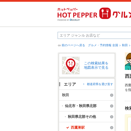
前のページへ戻る
グルメ・予約情報 全国
秋田
この検索結果を
地図表示で見る
西
エリア
都道府県を選び直す
西
を
し
秋田
情
ー
仙北市・秋田県北部
検
秋田県北部その他
西鷹巣駅