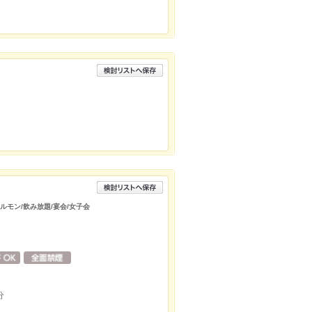
ホルモン/飲み放題/宴会/女子会
分