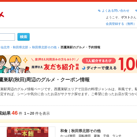
よくある問い合わせ
ようこそ、
さん
ゲスト
会員登録する（無料）
仙北市・秋田県北部
秋田県北部その他
西鷹巣駅のグルメ・予約情報
鷹巣駅(秋田)周辺のグルメ・クーポン情報
鷹巣駅周辺のグルメ情報ページです。西鷹巣駅エリアで注目の料理ジャンルは、
和風
です。
指定すれば、シーンや気分に合ったお店がサクサク探せます。ご希望に合ったお店が見つか
てみてください。ホットペッパーグルメなら、お得なクーポンはもちろん、こだわりメニュ
報をご紹介しているので安心！24時間使える簡単便利なネット予約が使えるお店も拡大中で
トやパーティにもお得に便利にホットペッパーグルメをご利用ください。
46
索結果
件
1～20
件を表示
和食｜秋田県北部その他
かっぱ寿司 回転寿司 家族 子供 ランチ