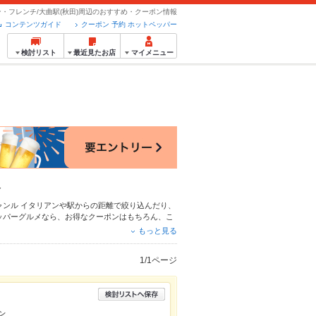
・フレンチ/大曲駅(秋田)周辺のおすすめ・クーポン情報
コンテンツガイド
クーポン 予約 ホットペッパー
検討リスト
最近見たお店
マイメニュー
報
ャンル
イタリアン
や駅からの距離で絞り込んだり、
ッパーグルメなら、お得なクーポンはもちろん、こ
間使える簡単便利なネット予約が使えるお店も拡大
もっと見る
ットペッパーグルメをご利用ください。
1/1ページ
ン