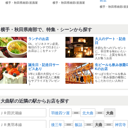
前店
横手・秋田県南部/居酒屋
横手・秋田県南部/居酒屋
横手・秋田県南部/居
横手・秋田県南部で、特集・シーンから探す
ランチのお店
大人のデート・記念
日
OL、ビジネスマン必見。
毎日のランチで行きたい
大切な方へのプレゼント
お店はここをチェック
に、非日常を味わいたい
デートに、上質を知る大
人が集うお店
誕生日・記念日サー
生ビールも飲み放題
ビスあり
Kのお店
1年に1度の大切なイベン
やっぱり生ビールを飲み
トは、友達や恋人に素敵
たい！飲み放題の種類に
なサプライズをプレゼン
もこだわりたい人向け
ト
大曲駅の近隣の駅からお店を探す
ＪＲ田沢湖線
羽後四ツ屋
北大曲
大曲
ＪＲ奥羽本線
後三年
飯詰
大曲
神宮寺