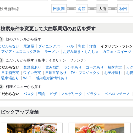
秋田新幹線
田沢湖
角館
大曲
秋田
検索条件を変更して大曲駅周辺のお店を探す
他のジャンルから探す
こだわらない
居酒屋
ダイニングバー・バル
和食
洋食
イタリアン・フレン
アジア・エスニック料理
ラーメン
お好み焼き・もんじゃ
カフェ・スイーツ
こだわりから探す（条件：イタリアン・フレンチ）
こだわらない
禁煙席あり
飲み放題
ランチあり
コースあり
焼酎充実
カ
日本酒充実
ワイン充実
日曜営業あり
TV・プロジェクタ
お子様連れ
お
駐車場あり
Wi-Fi
感染症対策情報あり
料理メニューから探す
こだわらない
パスタ
鴨肉
ピザ
マルゲリータ
グラタン
ペペロンチーノ
ピックアップ店舗