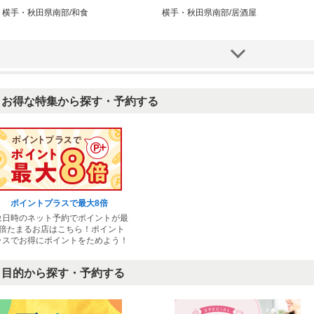
横手・秋田県南部/和食
横手・秋田県南部/居酒屋
お得な特集から探す・予約する
イタリアン酒場 コジコジ十文字本店
Tavernetta Salvatore タヴェルネッタ
サルヴァ…
ポイントプラスで最大8倍
横手・秋田県南部/居酒屋
秋田市/イタリアン・フレンチ
象日時のネット予約でポイントが最
8倍たまるお店はこちら！ポイント
ラスでお得にポイントをためよう！
目的から探す・予約する