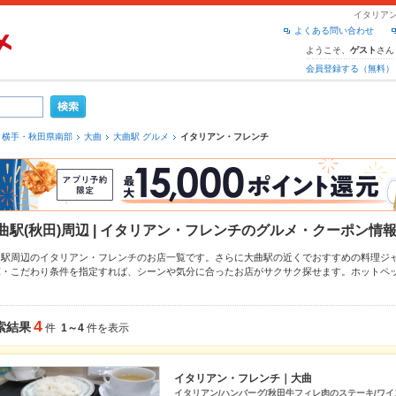
イタリアン
よくある問い合わせ
ようこそ、
さん
ゲスト
会員登録する（無料）
横手・秋田県南部
大曲
大曲駅 グルメ
イタリアン・フレンチ
曲駅(秋田)周辺 | イタリアン・フレンチのグルメ・クーポン情
曲駅周辺のイタリアン・フレンチのお店一覧です。さらに大曲駅の近くでおすすめの料理ジ
算・こだわり条件を指定すれば、シーンや気分に合ったお店がサクサク探せます。ホットペ
わりメニューや季節のおすすめ料理など、お店の最新情報をご紹介しているので安心！24時
です。友達どうしの飲み会にも、会社の宴会にも、デートやパーティーにもお得に便利にホ
4
索結果
件
1～4
件を表示
イタリアン・フレンチ｜大曲
イタリアン/ハンバーグ/秋田牛フィレ肉のステーキ/ワイ