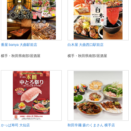
番屋 banya 大曲駅前店
白木屋 大曲西口駅前店
横手・秋田県南部/居酒屋
横手・秋田県南部/居酒屋
かっぱ寿司 大仙店
秋田辛麺 森のくまさん 横手店