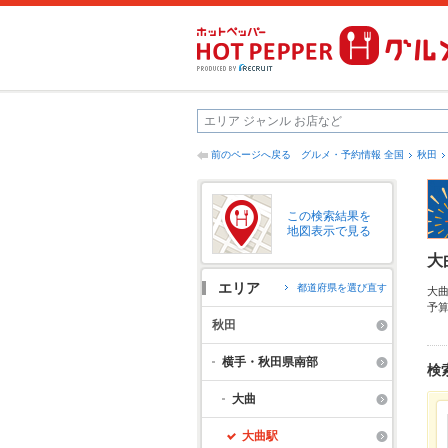
前のページへ戻る
グルメ・予約情報 全国
秋田
この検索結果を
地図表示で見る
大
エリア
都道府県を選び直す
大
予
だ
秋田
中
横手・秋田県南部
検
大曲
大曲駅