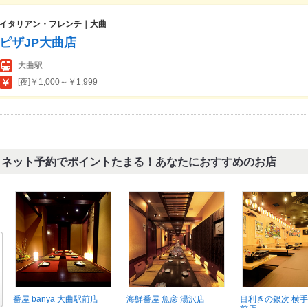
イタリアン・フレンチ｜大曲
ピザJP大曲店
大曲駅
[夜]￥1,000～￥1,999
ネット予約でポイントたまる！あなたにおすすめのお店
番屋 banya 大曲駅前店
海鮮番屋 魚彦 湯沢店
目利きの銀次 横