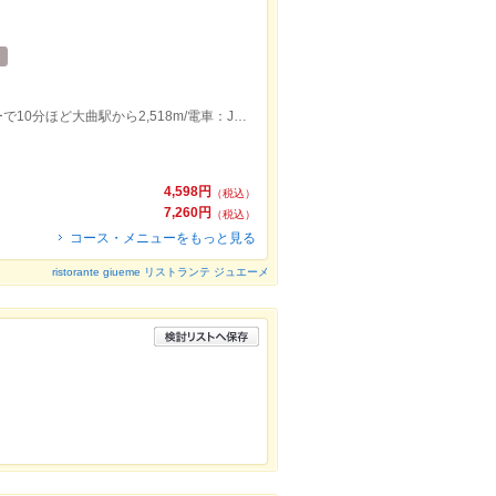
大曲駅から2,518m/JR大曲駅よりタクシーで10分ほど大曲駅から2,518m/電車：JR大曲駅よりタクシーで10分ほど
4,598円
（税込）
7,260円
（税込）
コース・メニューをもっと見る
ristorante giueme リストランテ ジュエーメ