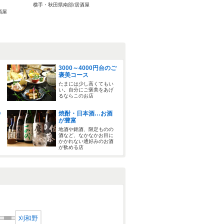
横手・秋田県南部/居酒屋
横手・秋田県南部/和食
横手・秋田
酒屋
3000～4000円台のご
褒美コース
たまには少し高くてもい
い。自分にご褒美をあげ
るならこのお店
O
焼酎・日本酒…お酒
が豊富
地酒や銘酒、限定ものの
酒など、なかなかお目に
かかれない通好みのお酒
が飲める店
刈和野