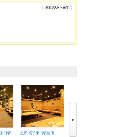
手東口駅
魚民 横手東口駅前店
かっぱ寿司 湯沢店
かっぱ寿