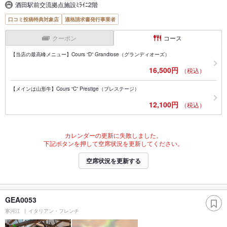
酒田駅前交流拠点施設ﾐﾗｲﾆ2階
口コミ投稿特典対象店
適格請求書発行事業者
クーポン
コース
【当店の最高峰メニュー】Cours “D” Grandiose（グランディオーズ）
16,500円
（税込）
【メインは山形牛】Cours “C” Prestige（プレステージ）
12,100円
（税込）
カレンダーの更新に失敗しました。
下記ボタンを押して空席状況を更新してください。
空席状況を更新する
GEA0053
寒河江
イタリアン・フレンチ