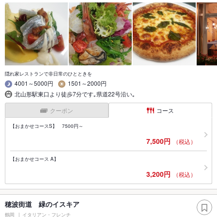
隠れ家レストランで非日常のひとときを
4001～5000円
1501～2000円
北山形駅東口より徒歩7分です｡県道22号沿い｡
クーポン
コース
【おまかせコースS】 7500円～
7,500円
（税込）
【おまかせコース A】
3,200円
（税込）
穂波街道 緑のイスキア
鶴岡
イタリアン・フレンチ