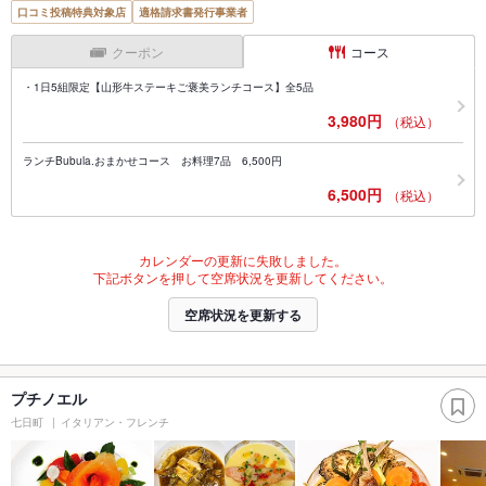
口コミ投稿特典対象店
適格請求書発行事業者
クーポン
コース
・1日5組限定【山形牛ステーキご褒美ランチコース】全5品
3,980円
（税込）
ランチBubula.おまかせコース お料理7品 6,500円
6,500円
（税込）
カレンダーの更新に失敗しました。
下記ボタンを押して空席状況を更新してください。
空席状況を更新する
プチノエル
七日町
イタリアン・フレンチ