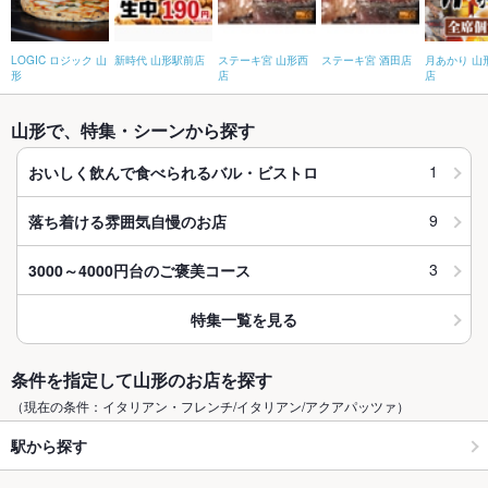
LOGIC ロジック 山
新時代 山形駅前店
ステーキ宮 山形西
ステーキ宮 酒田店
月あかり 山
形
店
店
山形で、特集・シーンから探す
1
おいしく飲んで食べられるバル・ビストロ
9
落ち着ける雰囲気自慢のお店
3
3000～4000円台のご褒美コース
特集一覧を見る
条件を指定して山形のお店を探す
（現在の条件：イタリアン・フレンチ/イタリアン/アクアパッツァ）
駅から探す