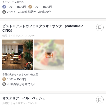
スパゲッティ専門店
1001～1500円
1001～1500円
JRさくらんぼ東根駅から徒歩20分
ビストロアンドカフェスタジオ・サンク （cafestudio
CINQ）
鶴岡
イタリアン・フレンチ
幸運の大きなくまさんがいるお店
1001～1500円
JR鶴岡駅から車で7分
オステリア イル ペッシェ
旅篭町
イタリアン・フレンチ