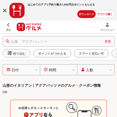
はじめてのアプリ予約で最大
1,000円分ポイントもらえる
ダウンロード
アプリで開く
戻る
マイメニュー
山形 アクアパッツァ
変更
絞り込む
ポイントがつかえる
スマート支払い可
日付
時間
人数
山形のイタリアン | アクアパッツァのグルメ・クーポン情報
0件