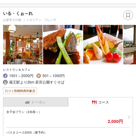
いる・くぉ～れ
山形市その他
イタリアン・フレンチ
レストラン＆カフェ
1501～2000円
501～1000円
蔵王駅より2km 若宮公園すぐそば
口コミ投稿特典対象店
クーポン
コース
女子会プラン（2名様～）
2,000円
パスタコース2000（要予約）