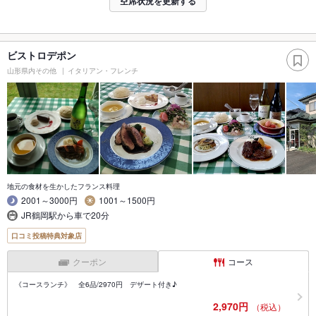
空席状況を更新する
ビストロデポン
山形県内その他
イタリアン・フレンチ
地元の食材を生かしたフランス料理
2001～3000円
1001～1500円
JR鶴岡駅から車で20分
口コミ投稿特典対象店
クーポン
コース
《コースランチ》 全6品/2970円 デザート付き♪
2,970円
（税込）