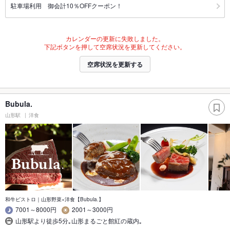
駐車場利用 御会計10％OFFクーポン！
カレンダーの更新に失敗しました。
下記ボタンを押して空席状況を更新してください。
空席状況を更新する
Bubula.
山形駅
洋食
和牛ビストロ｜山形野菜×洋食【Bubula.】
7001～8000円
2001～3000円
山形駅より徒歩5分｡山形まるごと館紅の蔵内｡