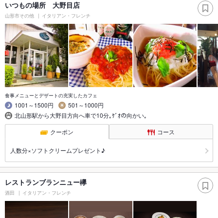
いつもの場所 大野目店
山形市その他
イタリアン・フレンチ
食事メニューとデザートの充実したカフェ
1001～1500円
501～1000円
北山形駅から大野目方向へ車で10分｡ｹﾞｵの向かい｡
クーポン
コース
人数分×ソフトクリームプレゼント♪
レストランブランニュー欅
酒田
イタリアン・フレンチ