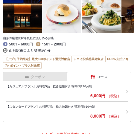
山形の厳選食材を気軽に楽しめるお店
5001～6000円
1501～2000円
山形駅東口より徒歩約1分
【アプリ予約限定】最大350ポイント還元対象店
口コミ投稿特典対象店
COIN+支払い可
ポイントプラス対象店
クーポン
コース
【カジュアルプラン】お料理5品 飲み放題付き/席時間120分制
6,000円
（税込）
【スタンダードプラン】お料理7品 飲み放題付き/席時間150分制
8,000円
（税込）
カレンダーの更新に失敗しました。