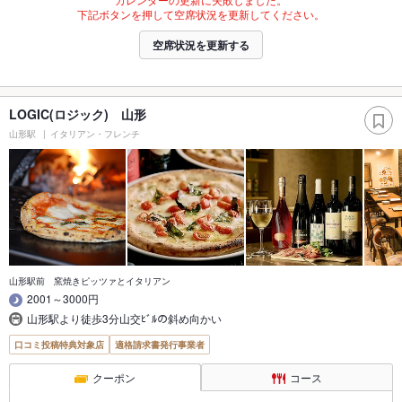
下記ボタンを押して空席状況を更新してください。
空席状況を更新する
LOGIC(ロジック) 山形
山形駅
イタリアン・フレンチ
山形駅前 窯焼きピッツァとイタリアン
2001～3000円
山形駅より徒歩3分山交ﾋﾞﾙの斜め向かい
口コミ投稿特典対象店
適格請求書発行事業者
クーポン
コース