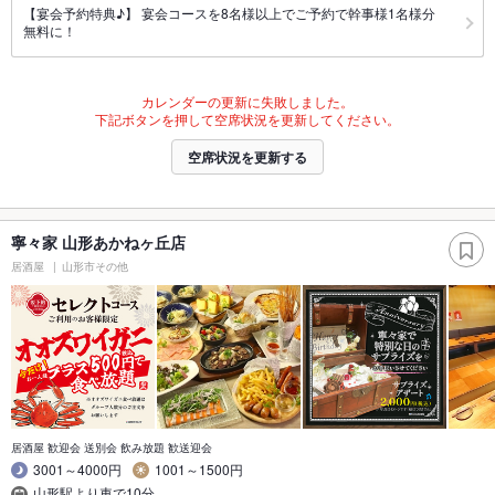
【宴会予約特典♪】 宴会コースを8名様以上でご予約で幹事様1名様分
無料に！
カレンダーの更新に失敗しました。
下記ボタンを押して空席状況を更新してください。
空席状況を更新する
寧々家 山形あかねヶ丘店
居酒屋
山形市その他
居酒屋 歓迎会 送別会 飲み放題 歓送迎会
3001～4000円
1001～1500円
山形駅より車で10分