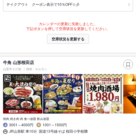
テイクアウト クーポン表示で10％OFF☆彡
カレンダーの更新に失敗しました。
下記ボタンを押して空席状況を更新してください。
空席状況を更新する
牛角 山形桜田店
山形市その他
焼肉・ホルモン
焼肉 焼き肉 肉 食べ放題 飲み放題
3001～4000円
1001～1500円
JR山形駅 車10分 国道13号線そば 桜田小学校隣