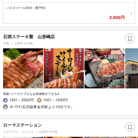
パスタコース2000（要予約）
2,000円
石焼ステーキ贅 山形嶋店
洋食
山形市その他
高級×リーズナブルなお肉体験ができる♪
1501～2000円
1001～1500円
ﾌﾙｰﾂﾗｲﾝ左沢線東金井駅より10分です｡
ローマステーション
イタリアン・フレンチ
山形市その他