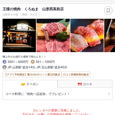
王様の焼肉 くろぬま 山形西高前店
山形市その他
焼肉・ホルモン
極上牛がお値打ち価格で味わえる！！
3001～4000円
501～1000円
JR 山形駅 徒歩14分､JR 北山形駅 徒歩40分
【アプリ予約限定】最大350ポイント還元対象店
口コミ投稿特典対象店
クーポン
コース
コース料理に「焼肉一品追加」でプレゼント！
カレンダーの更新に失敗しました。
下記ボタンを押して空席状況を更新してください。