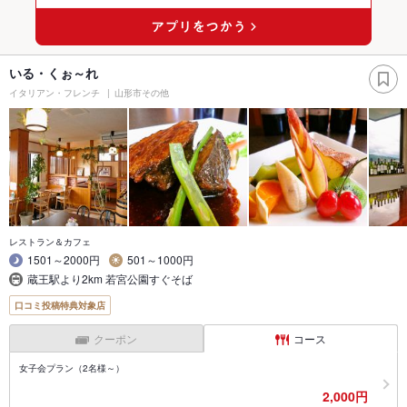
いる・くぉ～れ
イタリアン・フレンチ
山形市その他
レストラン＆カフェ
1501～2000円
501～1000円
蔵王駅より2km 若宮公園すぐそば
口コミ投稿特典対象店
クーポン
コース
女子会プラン（2名様～）
2,000円