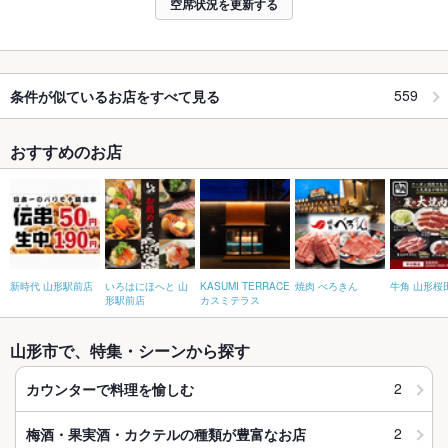
空席状況を更新する
559
条件が似ているお店をすべて見る
おすすめのお店
新時代 山形駅前店
いろはにほへと 山
KASUMI TERRACE
焼肉 べろきん
牛角 山形桜
形駅前店
カスミテラス
山形市で、特集・シーンから探す
2
カウンターで料理を愉しむ
2
梅酒・果実酒・カクテルの種類が豊富なお店