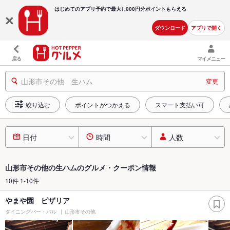
はじめてのアプリ予約で最大
1,000円分ポイントもらえる
ダウンロード
アプリで開く
戻る
マイメニュー
山形市その他 生ハム
変更
絞り込む
ポイントがつかえる
スマート支払い可
日付
時間
人数
山形市その他の生ハムのグルメ・クーポン情報
10件 1-10件
やまや園 ピザリア
ダイニングバー・バル
山形市その他