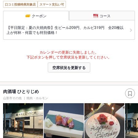
口コミ投稿特典対象店
スマート支払い可
クーポン
コース
【平日限定：夏の大焼肉祭】生ビール209円、カルビ319円 全20種以
上が何杯・何皿でも特別価格！
カレンダーの更新に失敗しました。
下記ボタンを押して空席状況を更新してください。
空席状況を更新する
肉酒場 ひとりじめ
山形市その他
焼肉・ホルモン