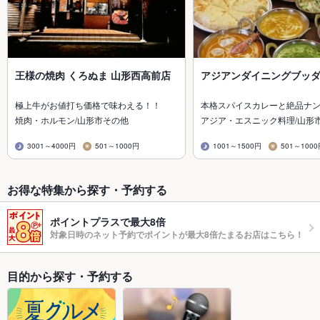
王様の焼肉 くろぬま 山形西高前店
アジアンダイニングブッ
極上牛がお値打ち価格で味わえる！！
本格スパイスカレーと絶品ナ
焼肉・ホルモン/山形市その他
アジア・エスニック料理/山形
3001～4000円
501～1000円
1001～1500円
501～100
お得な特集から探す・予約する
ポイントプラスで最大8倍
対象日時のネット予約でポイントが最大8倍たまるお店はこちら！
目的から探す・予約する