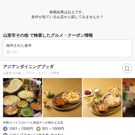
検索結果は以上です。
条件が似ているお店から探してみませんか？
山形市その他 で検索したグルメ・クーポン情報
除外された条件
生ハム
アジアンダイニングブッダ
山形市その他
アジア・エスニック料理
本格スパイスカレーと絶品ナンが味わえる店
1001～1500円
501～1000円
山交ﾊﾞｽ｢元木｣ﾊﾞｽ停下車､徒歩5分