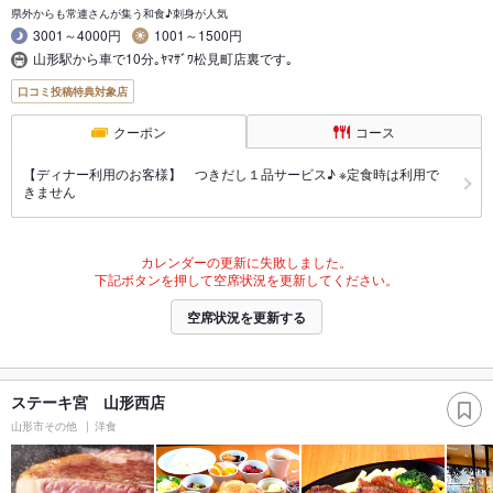
県外からも常連さんが集う和食♪刺身が人気
3001～4000円
1001～1500円
山形駅から車で10分｡ﾔﾏｻﾞﾜ松見町店裏です｡
口コミ投稿特典対象店
クーポン
コース
【ディナー利用のお客様】 つきだし１品サービス♪ ※定食時は利用で
きません
カレンダーの更新に失敗しました。
下記ボタンを押して空席状況を更新してください。
空席状況を更新する
ステーキ宮 山形西店
山形市その他
洋食