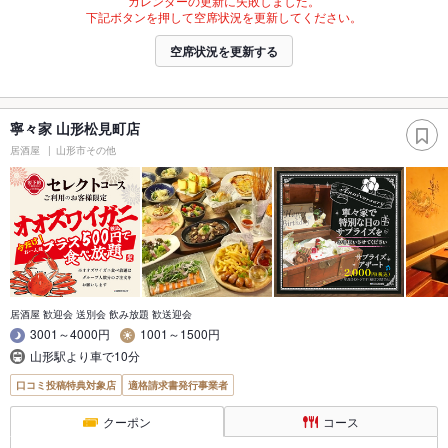
カレンダーの更新に失敗しました。
下記ボタンを押して空席状況を更新してください。
空席状況を更新する
寧々家 山形松見町店
居酒屋
山形市その他
居酒屋 歓迎会 送別会 飲み放題 歓送迎会
3001～4000円
1001～1500円
山形駅より車で10分
口コミ投稿特典対象店
適格請求書発行事業者
クーポン
コース