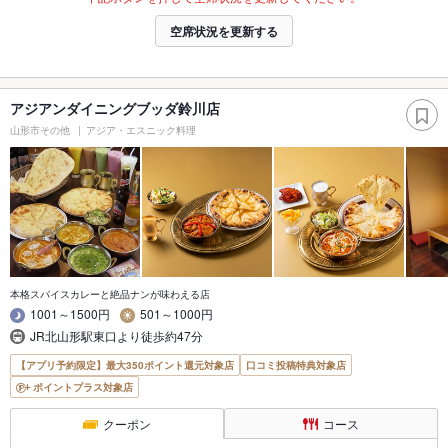
空席状況を更新する
アジアンダイニングブッダ鈴川店
山形市その他
アジア・エスニック料理
本格スパイスカレーと絶品ナンが味わえる店
1001～1500円
501～1000円
JR北山形駅東口より徒歩約47分
【アプリ予約限定】最大350ポイント還元対象店
口コミ投稿特典対象店
ポイントプラス対象店
クーポン
コース