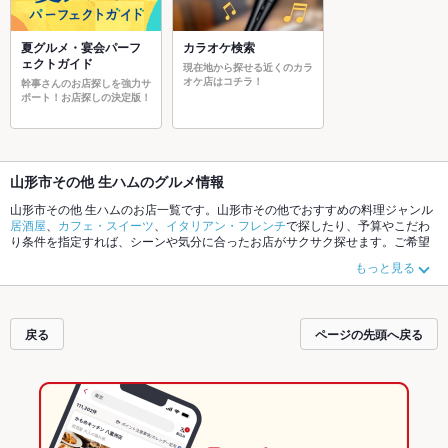
夏グルメ・宴会パーフ
カラオケ検索
ェクトガイド
現在地から探せる近くのカラ
オケ店はコチラ！
幹事さんのお店探しを強力サ
ポート！お店探しの決定版！
山形市その他 生ハムのグルメ情報
山形市その他 生ハムのお店一覧です。山形市その他でおすすめの料理ジャンル
居酒屋
、
カフェ・スイーツ
、
イタリアン・フレンチ
で探したり、予算やこだわ
り条件を指定すれば、シーンや気分に合ったお店がサクサク探せます。ご希望
に合ったお店が見つからなかったら、近隣のエリア
山形駅
、
山形市その他
、
七
もっと見る
日町
もチェックしてみてください。ホットペッパーグルメなら、お得なクーポ
ンはもちろん、こだわりメニュー
そば
、
ざるそば
、
天ざるそば
や季節のおすす
め料理など、お店の最新情報をご紹介しているので安心！24時間使える簡単便
利なネット予約が使えるお店も拡大中です。友達どうしの飲み会にも、会社の
戻る
ページの先頭へ戻る
宴会にも、デートやパーティーにもお得に便利にホットペッパーグルメをご利
用ください。