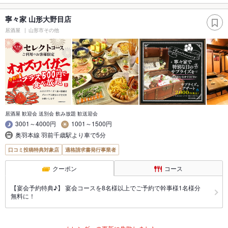
寧々家 山形大野目店
居酒屋
山形市その他
居酒屋 歓迎会 送別会 飲み放題 歓送迎会
3001～4000円
1001～1500円
奥羽本線 羽前千歳駅より車で5分
口コミ投稿特典対象店
適格請求書発行事業者
クーポン
コース
【宴会予約特典♪】 宴会コースを8名様以上でご予約で幹事様1名様分
無料に！