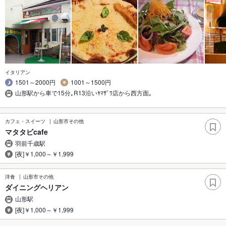
イタリアン
1501～2000円
1001～1500円
山形駅から車で15分｡R13沿いﾔﾏｻﾞﾜ店から西方面｡
カフェ・スイーツ
山形市その他
マタタビcafe
羽前千歳駅
[夜]￥1,000～￥1,999
洋食
山形市その他
ダイニングヘリアン
山形駅
[夜]￥1,000～￥1,999