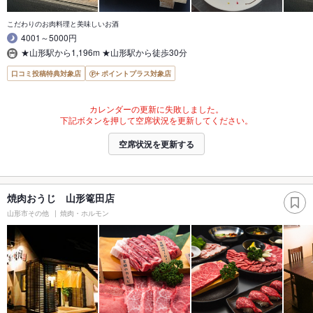
こだわりのお肉料理と美味しいお酒
4001～5000円
★山形駅から1,196m ★山形駅から徒歩30分
口コミ投稿特典対象店
ポイントプラス対象店
カレンダーの更新に失敗しました。
下記ボタンを押して空席状況を更新してください。
空席状況を更新する
焼肉おうじ 山形篭田店
山形市その他
焼肉・ホルモン