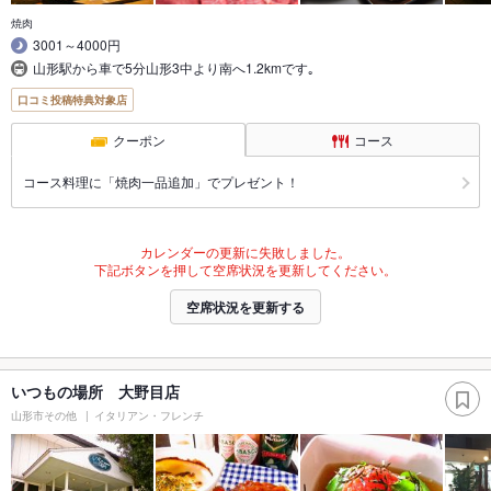
焼肉
3001～4000円
山形駅から車で5分山形3中より南へ1.2kmです｡
口コミ投稿特典対象店
クーポン
コース
コース料理に「焼肉一品追加」でプレゼント！
カレンダーの更新に失敗しました。
下記ボタンを押して空席状況を更新してください。
空席状況を更新する
いつもの場所 大野目店
山形市その他
イタリアン・フレンチ