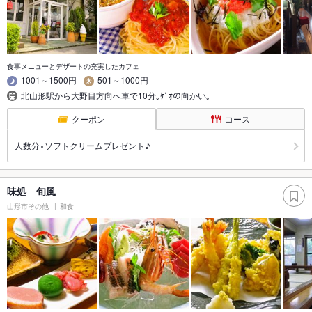
食事メニューとデザートの充実したカフェ
1001～1500円
501～1000円
北山形駅から大野目方向へ車で10分｡ｹﾞｵの向かい｡
クーポン
コース
人数分×ソフトクリームプレゼント♪
味処 旬風
山形市その他
和食