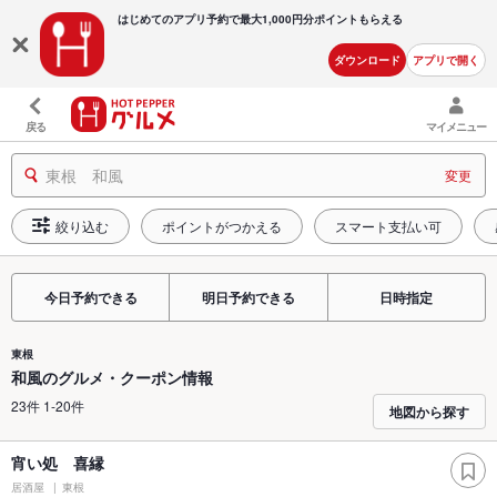
はじめてのアプリ予約で最大
1,000円分ポイントもらえる
ダウンロード
アプリで開く
戻る
マイメニュー
東根 和風
変更
絞り込む
ポイントがつかえる
スマート支払い可
今日予約できる
明日予約できる
日時指定
東根
和風のグルメ・クーポン情報
23件 1-20件
地図から探す
宵い処 喜縁
居酒屋
東根