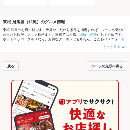
東根 居酒屋（和風）のグルメ情報
東根 和風のお店一覧です。予算やこだわり条件を指定すれば、シーンや気分に
合ったお店がサクサク探せます。東根では和風、
海鮮
、
創作
がおすすめです。
ホットペッパーグルメなら、お得なクーポンはもちろん、こだわりメニュー
お
茶漬け
、
からあげ
、
串かつ
や季節のおすすめ料理など、お店の最新情報をご紹
もっと見る
介しているので安心！24時間使える簡単便利なネット予約が使えるお店も拡大
中です。友達どうしの飲み会にも、会社の宴会にも、デートやパーティーにも
お得に便利にホットペッパーグルメをご利用ください。
戻る
ページの先頭へ戻る