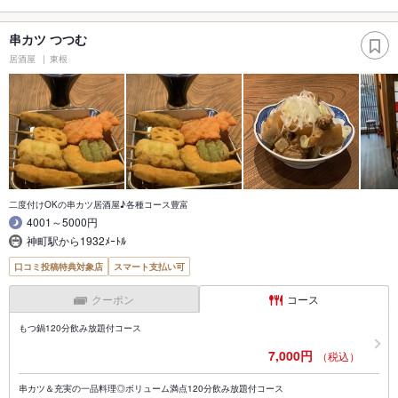
串カツ つつむ
居酒屋
東根
二度付けOKの串カツ居酒屋♪各種コース豊富
4001～5000円
神町駅から1932ﾒｰﾄﾙ
口コミ投稿特典対象店
スマート支払い可
クーポン
コース
もつ鍋120分飲み放題付コース
7,000円
（税込）
串カツ＆充実の一品料理◎ボリューム満点120分飲み放題付コース