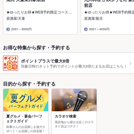
前店
★ゆったりお得★WEB予約限定コース…
★ゆったりお得★WEB予約限
居酒屋/天童
居酒屋/新庄
2001～3000円
3001～4000円
お得な特集から探す・予約する
ポイントプラスで最大8倍
対象日時のネット予約でポイントが最大8倍たまるお店はこちら！
目的から探す・予約する
夏グルメ・宴会パーフ
カラオケ検索
ェクトガイド
現在地から探せる近くのカラ
オケ店はコチラ！
幹事さんのお店探しを強力サ
ポート！お店探しの決定版！