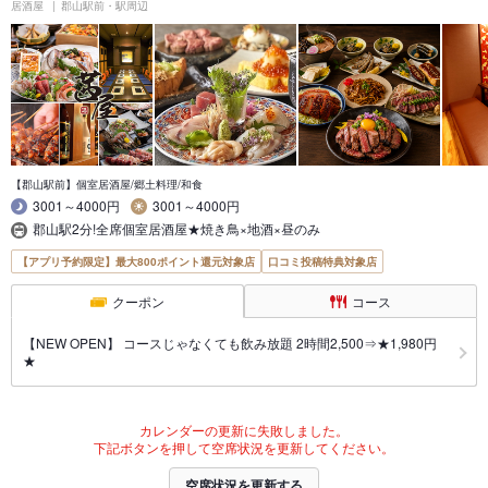
居酒屋
郡山駅前・駅周辺
【郡山駅前】個室居酒屋/郷土料理/和食
3001～4000円
3001～4000円
郡山駅2分!全席個室居酒屋★焼き鳥×地酒×昼のみ
【アプリ予約限定】最大800ポイント還元対象店
口コミ投稿特典対象店
クーポン
コース
【NEW OPEN】 コースじゃなくても飲み放題 2時間2,500⇒★1,980円
★
カレンダーの更新に失敗しました。
下記ボタンを押して空席状況を更新してください。
空席状況を更新する