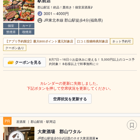
駅前店
郡山駅近！絶品！藁焼き！個室居酒屋♪
3001～4000円
JR東北本線 郡山駅徒歩4分(福島県)
個室
カード
禁煙席
喫煙席
【アプリ予約限定】最大800ポイント還元対象店
口コミ投稿特典対象店
ネット予約可
クーポンあり
8月7日～16日☆お盆休みに使える！ 5,000円以上のコース予
クーポンを見る
約対象！ 8名様以上で幹事無料に☆
カレンダーの更新に失敗しました。
下記ボタンを押して空席状況を更新してください。
空席状況を更新する
PR
居酒屋
郡山駅前・駅周辺
大衆酒場 郡山ワタル
JR郡山駅徒歩3分♪話題のネオ大衆居酒屋★