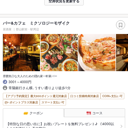
空席状況を更新する
バー&カフェ ミクソロジーモザイク
居酒屋
郡山駅前・駅周辺
雰囲気◎な大人のための隠れ家一軒家バー
3001～4000円
常陽銀行さん横､うすい通りより徒歩1分
【アプリ予約限定】最大800ポイント還元対象店
口コミ投稿特典対象店
COIN+支払い可
ポイントプラス対象店
スマート支払い可
クーポン
コース
【特別な日の思い出に】お祝いプレートを無料プレゼント♪ 《\4000以