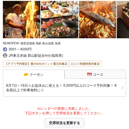
NEWOPEN!! 個室居酒屋 海鮮 飲み放題 地酒
3001～4000円
JR東北本線 郡山駅徒歩4分(福島県)
【アプリ予約限定】最大800ポイント還元対象店
口コミ投稿特典対象店
クーポン
コース
8月7日～16日☆お盆休みに使える！ 5,000円以上のコース予約対象！ 8
名様以上で幹事無料に☆
カレンダーの更新に失敗しました。
下記ボタンを押して空席状況を更新してください。
空席状況を更新する