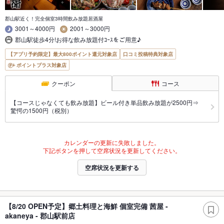
郡山駅近く！完全個室3時間飲み放題居酒屋
3001～4000円
2001～3000円
郡山駅徒歩4分!お得な飲み放題付ｺｰｽをご用意♪
【アプリ予約限定】最大800ポイント還元対象店
口コミ投稿特典対象店
ポイントプラス対象店
クーポン
コース
【コースじゃなくても飲み放題】ビール付き単品飲み放題が2500円⇒
驚愕の1500円（税別）
カレンダーの更新に失敗しました。
下記ボタンを押して空席状況を更新してください。
空席状況を更新する
【8/20 OPEN予定】郷土料理と海鮮 個室完備 茜屋 -
akaneya - 郡山駅前店