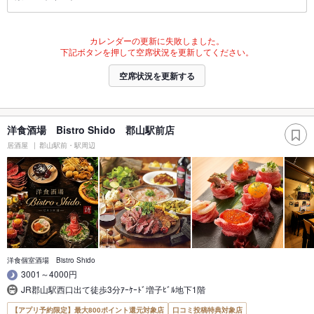
カレンダーの更新に失敗しました。
下記ボタンを押して空席状況を更新してください。
空席状況を更新する
洋食酒場 Bistro Shido 郡山駅前店
居酒屋
郡山駅前・駅周辺
洋食個室酒場 Bistro Shido
3001～4000円
JR郡山駅西口出て徒歩3分ｱｰｹｰﾄﾞ増子ﾋﾞﾙ地下1階
【アプリ予約限定】最大800ポイント還元対象店
口コミ投稿特典対象店