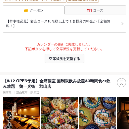
クーポン
コース
【幹事様必見】宴会コース10名様以上で１名様分の料金が【全額無
料！】
カレンダーの更新に失敗しました。
下記ボタンを押して空席状況を更新してください。
空席状況を更新する
【8/12 OPEN予定】全席個室 無制限飲み放題&3時間食べ飲
み放題 鶏十兵衛 郡山店
居酒屋
郡山駅前・駅周辺