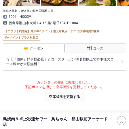
海鮮と馬刺し 焼き鳥の郷土居酒屋 白龍
3001～4000円
福島県郡山市大町1-4-16 第1増子ﾋﾞﾙ1F 1004
【アプリ予約限定】最大800ポイント還元対象店
口コミ投稿特典対象店
ポイントプラス対象店
クーポン
コース
☆【『団体』幹事様必見】☆コースクーポン10名様以上で幹事様のコ
ース料金が全額無料！
カレンダーの更新に失敗しました。
下記ボタンを押して空席状況を更新してください。
空席状況を更新する
鳥焼肉＆卓上秒速サワー 鳥ちゃん 郡山駅前アーケード
店