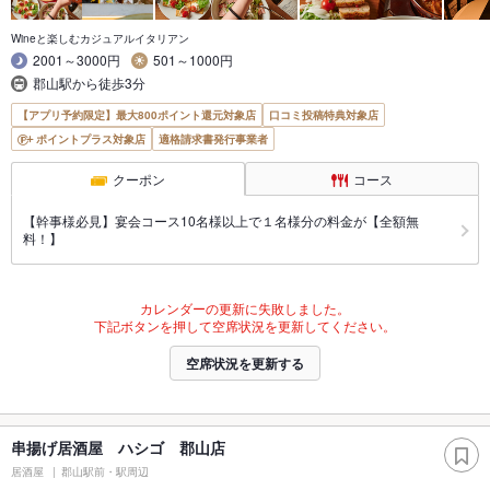
Wineと楽しむカジュアルイタリアン
2001～3000円
501～1000円
郡山駅から徒歩3分
【アプリ予約限定】最大800ポイント還元対象店
口コミ投稿特典対象店
ポイントプラス対象店
適格請求書発行事業者
クーポン
コース
【幹事様必見】宴会コース10名様以上で１名様分の料金が【全額無
料！】
カレンダーの更新に失敗しました。
下記ボタンを押して空席状況を更新してください。
空席状況を更新する
串揚げ居酒屋 ハシゴ 郡山店
居酒屋
郡山駅前・駅周辺