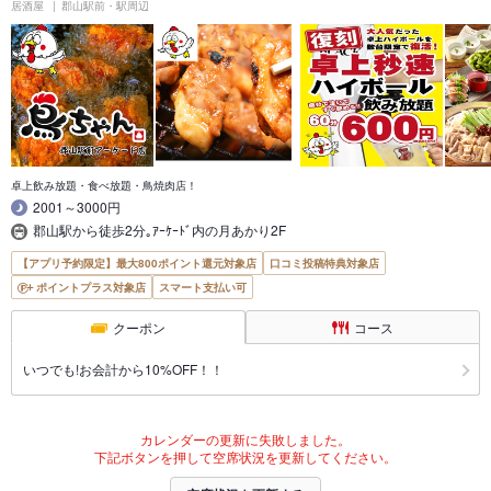
居酒屋
郡山駅前・駅周辺
卓上飲み放題・食べ放題・鳥焼肉店！
2001～3000円
郡山駅から徒歩2分｡ｱｰｹｰﾄﾞ内の月あかり2F
【アプリ予約限定】最大800ポイント還元対象店
口コミ投稿特典対象店
ポイントプラス対象店
スマート支払い可
クーポン
コース
いつでも!お会計から10%OFF！！
カレンダーの更新に失敗しました。
下記ボタンを押して空席状況を更新してください。