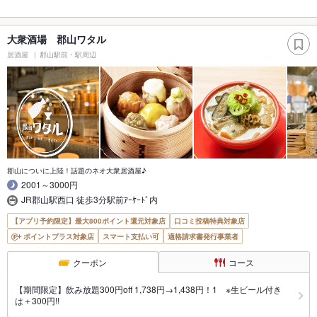
大衆酒場 郡山ワタル
居酒屋
郡山駅前・駅周辺
郡山についに上陸！話題のネオ大衆居酒屋♪
2001～3000円
JR郡山駅西口 徒歩3分駅前ｱｰｹｰﾄﾞ内
【アプリ予約限定】最大800ポイント還元対象店
口コミ投稿特典対象店
ポイントプラス対象店
スマート支払い可
適格請求書発行事業者
クーポン
コース
【期間限定】飲み放題300円off 1,738円→1,438円！1 ※生ビール付き
は＋300円!!