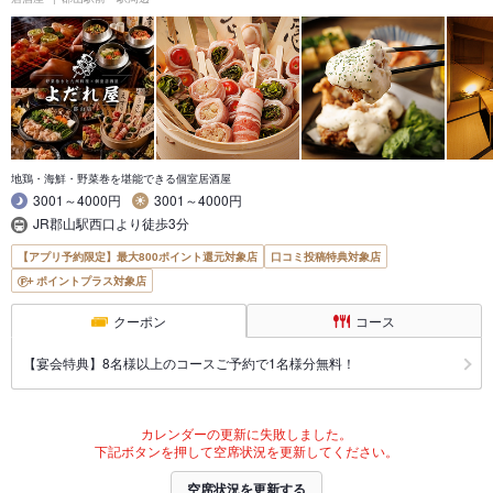
地鶏・海鮮・野菜巻を堪能できる個室居酒屋
3001～4000円
3001～4000円
JR郡山駅西口より徒歩3分
【アプリ予約限定】最大800ポイント還元対象店
口コミ投稿特典対象店
ポイントプラス対象店
クーポン
コース
【宴会特典】8名様以上のコースご予約で1名様分無料！
カレンダーの更新に失敗しました。
下記ボタンを押して空席状況を更新してください。
空席状況を更新する