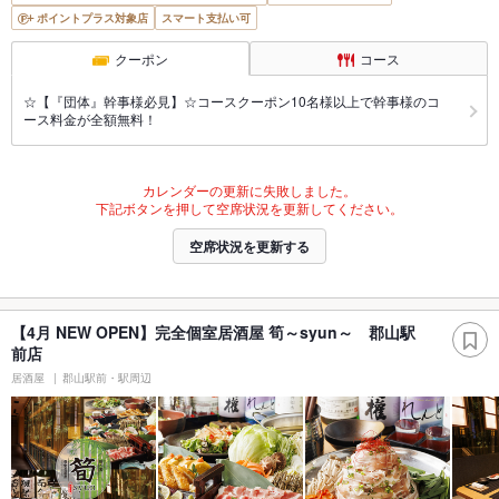
ポイントプラス対象店
スマート支払い可
クーポン
コース
☆【『団体』幹事様必見】☆コースクーポン10名様以上で幹事様のコ
ース料金が全額無料！
カレンダーの更新に失敗しました。
下記ボタンを押して空席状況を更新してください。
空席状況を更新する
【4月 NEW OPEN】完全個室居酒屋 筍～syun～ 郡山駅
前店
居酒屋
郡山駅前・駅周辺