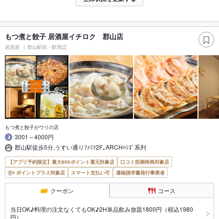
もつ煮と餃子 居酒屋イチロク 郡山店
居酒屋
郡山駅前・駅周辺
もつ煮と餃子がウリの店
3001～4000円
郡山駅徒歩5分,うすい通りﾌｧﾐﾏ2F｡ARCHﾊｼｺﾞ系列
【アプリ予約限定】最大800ポイント還元対象店
口コミ投稿特典対象店
ポイントプラス対象店
スマート支払い可
適格請求書発行事業者
クーポン
コース
当日OK♪料理の注文なくてもOK♪2H単品飲み放題1800円（税込1980
円）