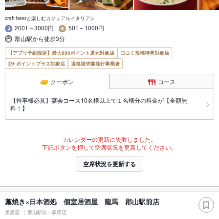
craft beerと楽しむカジュアルイタリアン
2001～3000円
501～1000円
郡山駅から徒歩3分
【アプリ予約限定】最大800ポイント還元対象店
口コミ投稿特典対象店
ポイントプラス対象店
適格請求書発行事業者
クーポン
コース
【幹事様必見】宴会コース10名様以上で１名様分の料金が【全額無
料！】
カレンダーの更新に失敗しました。
下記ボタンを押して空席状況を更新してください。
空席状況を更新する
藁焼き×日本酒処 個室居酒屋 龍馬 郡山駅前店
居酒屋
郡山駅前・駅周辺