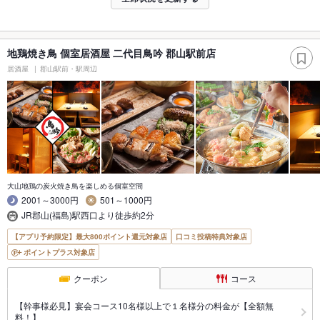
地鶏焼き鳥 個室居酒屋 二代目鳥吟 郡山駅前店
居酒屋
郡山駅前・駅周辺
大山地鶏の炭火焼き鳥を楽しめる個室空間
2001～3000円
501～1000円
JR郡山(福島)駅西口より徒歩約2分
【アプリ予約限定】最大800ポイント還元対象店
口コミ投稿特典対象店
ポイントプラス対象店
クーポン
コース
【幹事様必見】宴会コース10名様以上で１名様分の料金が【全額無
料！】