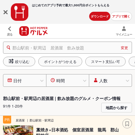
はじめてのアプリ予約で最大
1,000円分ポイントもらえる
ダウンロード
アプリで開く
戻る
マイメニュー
郡山駅前・駅周辺 居酒屋 飲み放題
変更
絞り込む
ポイントがつかえる
スマート支払い可
日付
時間
人数
郡山駅前・駅周辺の居酒屋 | 飲み放題のグルメ・クーポン情報
91件 1-20件
地図から探す
PR
居酒屋
郡山駅前・駅周辺
藁焼き×日本酒処 個室居酒屋 龍馬 郡山