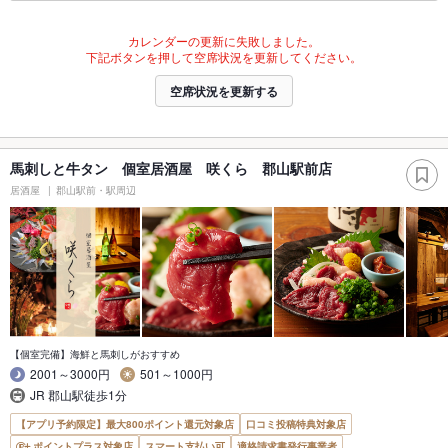
カレンダーの更新に失敗しました。
下記ボタンを押して空席状況を更新してください。
空席状況を更新する
馬刺しと牛タン 個室居酒屋 咲くら 郡山駅前店
居酒屋
郡山駅前・駅周辺
【個室完備】海鮮と馬刺しがおすすめ
2001～3000円
501～1000円
JR 郡山駅徒歩1分
【アプリ予約限定】最大800ポイント還元対象店
口コミ投稿特典対象店
ポイントプラス対象店
スマート支払い可
適格請求書発行事業者