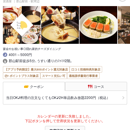
居酒屋
郡山駅前・駅周辺
宴会やお祝い事◎隠れ家的チーズダイニング
4001～5000円
郡山駅前徒歩5分､うすい通りのﾌｧﾐﾏ2階｡
【アプリ予約限定】最大800ポイント還元対象店
口コミ投稿特典対象店
ポイントプラス対象店
スマート支払い可
適格請求書発行事業者
クーポン
コース
当日OK♪料理の注文なくてもOK♪2H単品飲み放題2200円（税込）
カレンダーの更新に失敗しました。
下記ボタンを押して空席状況を更新してください。