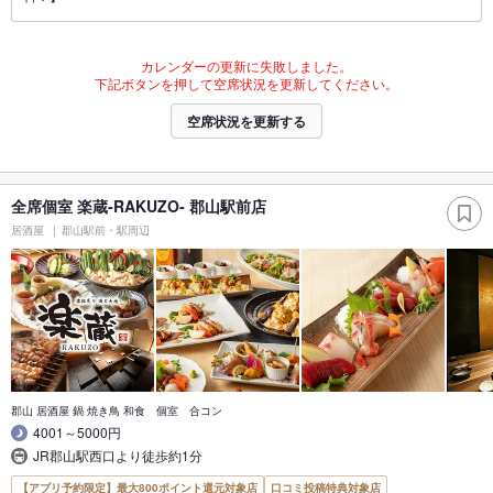
カレンダーの更新に失敗しました。
下記ボタンを押して空席状況を更新してください。
空席状況を更新する
全席個室 楽蔵‐RAKUZO‐ 郡山駅前店
居酒屋
郡山駅前・駅周辺
郡山 居酒屋 鍋 焼き鳥 和食 個室 合コン
4001～5000円
JR郡山駅西口より徒歩約1分
【アプリ予約限定】最大800ポイント還元対象店
口コミ投稿特典対象店