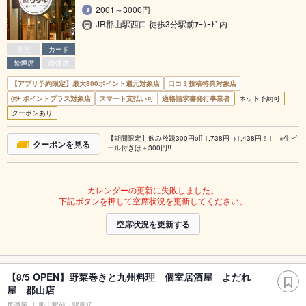
2001～3000円
JR郡山駅西口 徒歩3分駅前ｱｰｹｰﾄﾞ内
個室
カード
禁煙席
喫煙席
【アプリ予約限定】最大800ポイント還元対象店
口コミ投稿特典対象店
ポイントプラス対象店
スマート支払い可
適格請求書発行事業者
ネット予約可
クーポンあり
【期間限定】飲み放題300円off 1,738円→1,438円！1 ※生ビ
クーポンを見る
ール付きは＋300円!!
カレンダーの更新に失敗しました。
下記ボタンを押して空席状況を更新してください。
空席状況を更新する
【8/5 OPEN】野菜巻きと九州料理 個室居酒屋 よだれ
屋 郡山店
居酒屋
郡山駅前・駅周辺