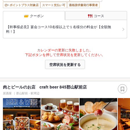
ポイントプラス対象店
スマート支払い可
適格請求書発行事業者
クーポン
コース
【幹事様必見】宴会コース10名様以上で１名様分の料金が【全額無
料！】
カレンダーの更新に失敗しました。
下記ボタンを押して空席状況を更新してください。
空席状況を更新する
肉とビールのお店 craft beer 845郡山駅前店
居酒屋
郡山駅前・駅周辺