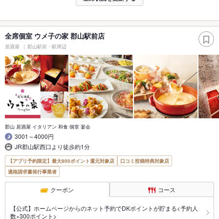
全席個室 ウメ子の家 郡山駅前店
居酒屋
郡山駅前・駅周辺
郡山 居酒屋 イタリアン 和食 個室 宴会
3001～4000円
JR郡山駅西口より徒歩約1分
【アプリ予約限定】最大800ポイント還元対象店
口コミ投稿特典対象店
適格請求書発行事業者
クーポン
コース
【公式】ホームページからのネット予約でDKポイントが貯まる<予約人
数×300ポイント>