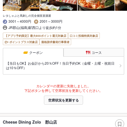
レタしゃぶと馬刺しの完全個室居酒屋
3001～4000円
2001～3000円
JR郡山(福島)駅西口より徒歩約1分
【アプリ予約限定】最大800ポイント還元対象店
口コミ投稿特典対象店
ポイントプラス対象店
適格請求書発行事業者
クーポン
コース
【当日もOK】お会計から20％OFF！当日予約OK（金曜・土曜・祝前日
は10％OFF）
カレンダーの更新に失敗しました。
下記ボタンを押して空席状況を更新してください。
空席状況を更新する
Cheese Dining Zolo 郡山店