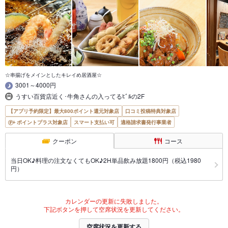
☆串揚げをメインとしたキレイめ居酒屋☆
3001～4000円
うすい百貨店近く･牛角さんの入ってるﾋﾞﾙの2F
【アプリ予約限定】最大800ポイント還元対象店
口コミ投稿特典対象店
ポイントプラス対象店
スマート支払い可
適格請求書発行事業者
クーポン
コース
当日OK♪料理の注文なくてもOK♪2H単品飲み放題1800円（税込1980
円）
カレンダーの更新に失敗しました。
下記ボタンを押して空席状況を更新してください。
空席状況を更新する