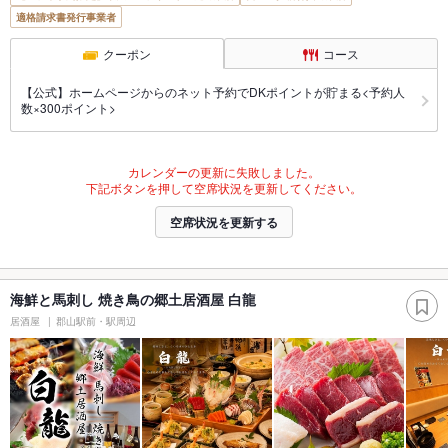
適格請求書発行事業者
クーポン
コース
【公式】ホームページからのネット予約でDKポイントが貯まる<予約人
数×300ポイント>
カレンダーの更新に失敗しました。
下記ボタンを押して空席状況を更新してください。
空席状況を更新する
海鮮と馬刺し 焼き鳥の郷土居酒屋 白龍
居酒屋
郡山駅前・駅周辺