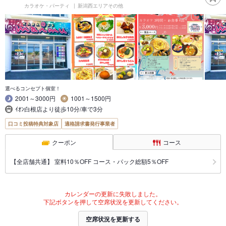
カラオケ・パーティ
新潟西エリアその他
選べるコンセプト個室！
2001～3000円
1001～1500円
ｲｵﾝ白根店より徒歩10分/車で3分
口コミ投稿特典対象店
適格請求書発行事業者
クーポン
コース
【全店舗共通】 室料10％OFF コース・パック総額5％OFF
カレンダーの更新に失敗しました。
下記ボタンを押して空席状況を更新してください。
空席状況を更新する