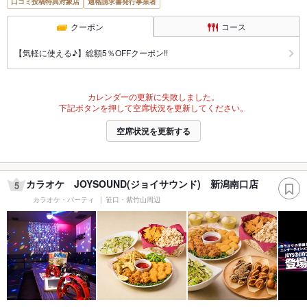
口コミ投稿特典対象店
適格請求書発行事業者
クーポン
コース
【気軽に使える♪】総額5％OFFクーポン!!
カレンダーの更新に失敗しました。
下記ボタンを押して空席状況を更新してください。
空席状況を更新する
カラオケ JOYSOUND(ジョイサウンド) 新潟南口店
5
カラオケ・パーティ
笹口・紫竹山周辺