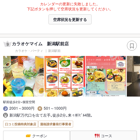
カレンダーの更新に失敗しました。
下記ボタンを押して空席状況を更新してください。
空席状況を更新する
カラオケマイム 新潟駅前店
9
カラオケ・パーティ
新潟駅前
駅前徒歩2分×個室空間
2001～3000円
501～1000円
新潟駅万代口を出て左手｡徒歩2分｡来々軒ﾋﾞﾙ4階｡
口コミ投稿特典対象店
適格請求書発行事業者
クーポン
コース