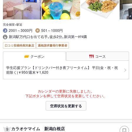
完全個室×駅近
2001～3000円
501～1000円
新潟駅万代口を出て右手｡徒歩2分｡新潟第一ﾎﾃﾙ隣
口コミ投稿特典対象店
適格請求書発行事業者
クーポン
コース
学生応援プラン【ドリンクバー付き夜フリータイム】 平日(金・祝・祝
前除く)￥950/週末￥1,620
カレンダーの更新に失敗しました。
下記ボタンを押して空席状況を更新してください。
空席状況を更新する
カラオケマイム 新潟白根店
9