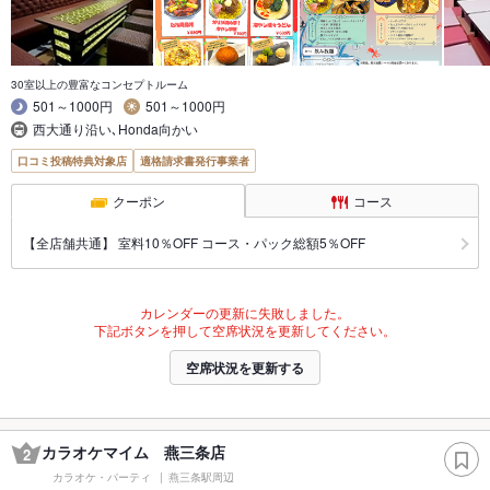
30室以上の豊富なコンセプトルーム
501～1000円
501～1000円
西大通り沿い､Honda向かい
口コミ投稿特典対象店
適格請求書発行事業者
クーポン
コース
【全店舗共通】 室料10％OFF コース・パック総額5％OFF
カレンダーの更新に失敗しました。
下記ボタンを押して空席状況を更新してください。
空席状況を更新する
カラオケマイム 燕三条店
2
カラオケ・パーティ
燕三条駅周辺