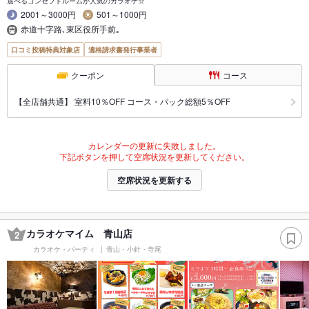
選べるコンセプトルームが人気のカラオケ☆
2001～3000円
501～1000円
赤道十字路､東区役所手前｡
口コミ投稿特典対象店
適格請求書発行事業者
クーポン
コース
【全店舗共通】 室料10％OFF コース・パック総額5％OFF
カレンダーの更新に失敗しました。
下記ボタンを押して空席状況を更新してください。
空席状況を更新する
カラオケマイム 青山店
2
カラオケ・パーティ
青山・小針・寺尾