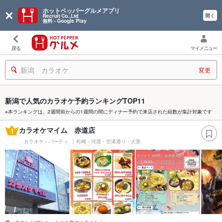
ホットペッパーグルメアプリ
開く
Recruit Co.,Ltd
無料 - Google Play
戻る
マイメニュー
新潟 カラオケ
変更
新潟で人気のカラオケ予約ランキングTOP11
※本ランキングは、2週間前からの1週間の間にディナー予約で来店された組数が集計対象です
カラオケマイム 赤道店
1
カラオケ・パーティ
松崎・河渡・空港通り・大形