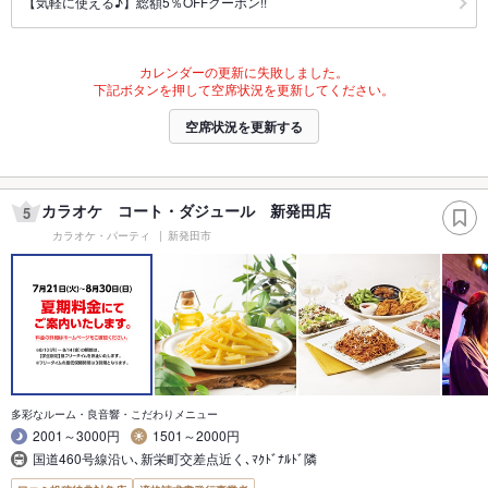
【気軽に使える♪】総額5％OFFクーポン!!
カレンダーの更新に失敗しました。
下記ボタンを押して空席状況を更新してください。
空席状況を更新する
カラオケ コート・ダジュール 新発田店
5
カラオケ・パーティ
新発田市
多彩なルーム・良音響・こだわりメニュー
2001～3000円
1501～2000円
国道460号線沿い､新栄町交差点近く､ﾏｸﾄﾞﾅﾙﾄﾞ隣