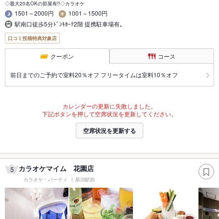
◇最大20名OKの部屋有!!◇カラオケ
1501～2000円
1001～1500円
駅南口徒歩5分ﾄﾞﾝｷﾎｰﾃ2階 提携駐車場有｡
口コミ投稿特典対象店
クーポン
コース
前日までのご予約で室料20％オフ フリータイムは室料10％オフ
カレンダーの更新に失敗しました。
下記ボタンを押して空席状況を更新してください。
空席状況を更新する
カラオケマイム 花園店
5
カラオケ・パーティ
新潟駅前