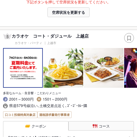
下記ボタンを押して空席状況を更新してください。
空席状況を更新する
カラオケ コート・ダジュール 上越店
5
カラオケ・パーティ
上越市
多彩なルーム・良音響・こだわりメニュー
2001～3000円
1501～2000円
県道579号線沿い､土橋交差点近く､ｺﾞｰｺﾞｰｶﾚｰ隣
口コミ投稿特典対象店
適格請求書発行事業者
クーポン
コース