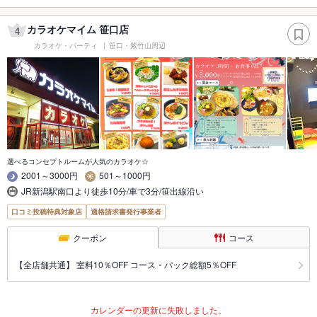
カラオケマイム 笹口店
4
カラオケ・パーティ
笹口・紫竹山周辺
選べるコンセプトルームが人気のカラオケ☆
2001～3000円
501～1000円
JR新潟駅南口より徒歩10分/車で3分/笹出線沿い
口コミ投稿特典対象店
適格請求書発行事業者
クーポン
コース
【全店舗共通】 室料10％OFF コース・パック総額5％OFF
カレンダーの更新に失敗しました。