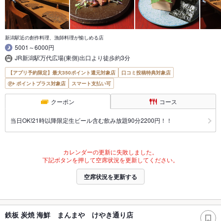
新潟駅近の創作料理、漁師料理が愉しめる店
5001～6000円
JR新潟駅万代広場(東側)出口より徒歩約3分
【アプリ予約限定】最大350ポイント還元対象店
口コミ投稿特典対象店
ポイントプラス対象店
スマート支払い可
クーポン
コース
当日OK!21時以降限定生ビール含む飲み放題90分2200円！！
カレンダーの更新に失敗しました。
下記ボタンを押して空席状況を更新してください。
空席状況を更新する
鉄板 炭焼 海鮮 まんまや けやき通り店