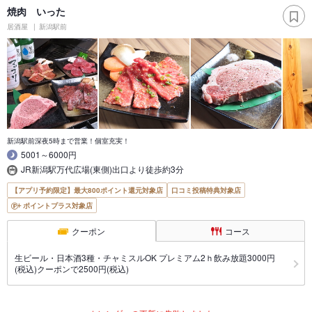
焼肉 いった
居酒屋
新潟駅前
新潟駅前深夜5時まで営業！個室充実！
5001～6000円
JR新潟駅万代広場(東側)出口より徒歩約3分
【アプリ予約限定】最大800ポイント還元対象店
口コミ投稿特典対象店
ポイントプラス対象店
クーポン
コース
生ビール・日本酒3種・チャミスルOK プレミアム2ｈ飲み放題3000円
(税込)クーポンで2500円(税込)