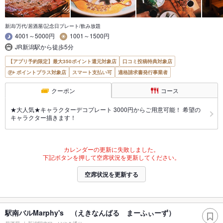
新潟/万代/居酒屋/記念日プレート/飲み放題
4001～5000円
1001～1500円
JR新潟駅から徒歩5分
【アプリ予約限定】最大350ポイント還元対象店
口コミ投稿特典対象店
ポイントプラス対象店
スマート支払い可
適格請求書発行事業者
クーポン
コース
★大人気★キャラクターデコプレート 3000円からご用意可能！ 希望の
キャラクター描きます！
カレンダーの更新に失敗しました。
下記ボタンを押して空席状況を更新してください。
空席状況を更新する
駅南バルMarphy's （えきなんばる まーふぃーず）