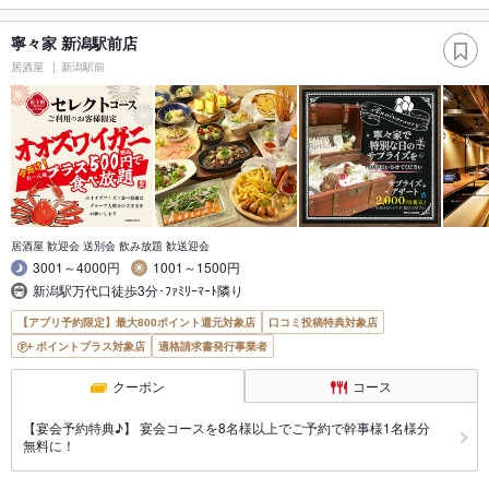
寧々家 新潟駅前店
居酒屋
新潟駅前
居酒屋 歓迎会 送別会 飲み放題 歓送迎会
3001～4000円
1001～1500円
新潟駅万代口徒歩3分･ﾌｧﾐﾘｰﾏｰﾄ隣り
【アプリ予約限定】最大800ポイント還元対象店
口コミ投稿特典対象店
ポイントプラス対象店
適格請求書発行事業者
クーポン
コース
【宴会予約特典♪】 宴会コースを8名様以上でご予約で幹事様1名様分
無料に！