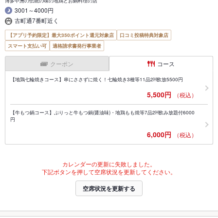
博多中洲の伝統の味の地鶏とお鍋料理の店
3001～4000円
古町通7番町近く
【アプリ予約限定】最大350ポイント還元対象店
口コミ投稿特典対象店
スマート支払い可
適格請求書発行事業者
クーポン
コース
【地鶏七輪焼きコース】串にささずに焼く！七輪焼き3種等11品2H飲放5500円
5,500円
（税込）
【牛もつ鍋コース】ぷりっと牛もつ鍋(醤油味)・地鶏もも焼等7品2H飲み放題付6000
円
6,000円
（税込）
カレンダーの更新に失敗しました。
下記ボタンを押して空席状況を更新してください。
空席状況を更新する