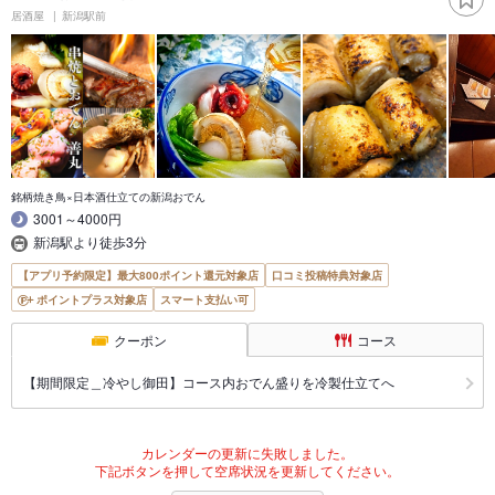
居酒屋
新潟駅前
銘柄焼き鳥×日本酒仕立ての新潟おでん
3001～4000円
新潟駅より徒歩3分
【アプリ予約限定】最大800ポイント還元対象店
口コミ投稿特典対象店
ポイントプラス対象店
スマート支払い可
クーポン
コース
【期間限定＿冷やし御田】コース内おでん盛りを冷製仕立てへ
カレンダーの更新に失敗しました。
下記ボタンを押して空席状況を更新してください。