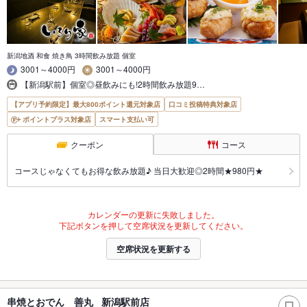
新潟地酒 和食 焼き鳥 3時間飲み放題 個室
3001～4000円
3001～4000円
【新潟駅前】個室◎昼飲みにも!2時間飲み放題9…
【アプリ予約限定】最大800ポイント還元対象店
口コミ投稿特典対象店
ポイントプラス対象店
スマート支払い可
クーポン
コース
コースじゃなくてもお得な飲み放題♪ 当日大歓迎◎2時間★980円★
カレンダーの更新に失敗しました。
下記ボタンを押して空席状況を更新してください。
空席状況を更新する
串焼とおでん 善丸 新潟駅前店