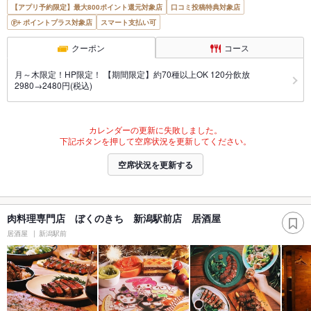
【アプリ予約限定】最大800ポイント還元対象店
口コミ投稿特典対象店
ポイントプラス対象店
スマート支払い可
クーポン
コース
月～木限定！HP限定！ 【期間限定】約70種以上OK 120分飲放
2980→2480円(税込)
カレンダーの更新に失敗しました。
下記ボタンを押して空席状況を更新してください。
空席状況を更新する
肉料理専門店 ぼくのきち 新潟駅前店 居酒屋
居酒屋
新潟駅前