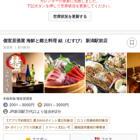
カレンダーの更新に失敗しました。
下記ボタンを押して空席状況を更新してください。
空席状況を更新する
個室居酒屋 海鮮と郷土料理 結（むすび） 新潟駅前店
居酒屋
新潟駅前
本格和食/個室居酒屋
2001～3000円
2001～3000円
JR新潟駅万代口より徒歩約2分
【アプリ予約限定】最大800ポイント還元対象店
口コミ投稿特典対象店
ポイントプラス対象店
スマート支払い可
適格請求書発行事業者
クーポン
コース