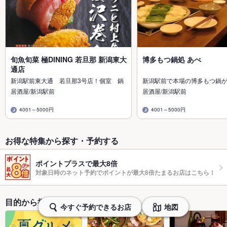
旬魚旬菜 極DINING 若旦那 新潟東大
博多もつ鍋処 あべ
通店
新潟駅前東大通 若旦那3号店！個室 鍋
新潟駅前で本場の博多もつ鍋
居酒屋/新潟駅前
居酒屋/新潟駅前
4001～5000円
4001～5000円
お得な特集から探す・予約する
ポイントプラスで最大8倍
対象日時のネット予約でポイントが最大8倍たまるお店はこちら！
目的から探す・予約する
今すぐ予約できるお店
地図