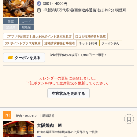
3001～4000円
JR新潟駅万代広場(西側連絡通路)徒歩約2分 喫煙可
個室
カード
禁煙席
喫煙席
【アプリ予約限定】最大800ポイント還元対象店
口コミ投稿特典対象店
ポイントプラス対象店
適格請求書発行事業者
ネット予約可
クーポンあり
《2時間単体飲み放題》1,980円でご用意！
クーポンを見る
カレンダーの更新に失敗しました。
下記ボタンを押して空席状況を更新してください。
空席状況を更新する
PR
焼肉・ホルモン
新潟駅前
大阪焼肉 M
食肉市場直送の鮮度抜群の上質部位をご提供