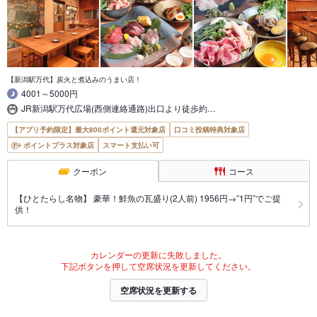
【新潟駅万代】炭火と煮込みのうまい店！
4001～5000円
JR新潟駅万代広場(西側連絡通路)出口より徒歩約…
【アプリ予約限定】最大800ポイント還元対象店
口コミ投稿特典対象店
ポイントプラス対象店
スマート支払い可
クーポン
コース
【ひとたらし名物】 豪華！鮮魚の瓦盛り(2人前) 1956円→”1円”でご提
供！
カレンダーの更新に失敗しました。
下記ボタンを押して空席状況を更新してください。
空席状況を更新する