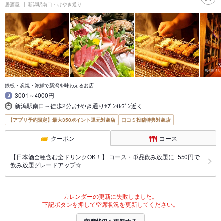
居酒屋
新潟駅南口・けやき通り
鉄板・炭焼・海鮮で新潟を味わえるお店
3001～4000円
新潟駅南口～徒歩2分｡けやき通りｾﾌﾞﾝｲﾚﾌﾞﾝ近く
【アプリ予約限定】最大350ポイント還元対象店
口コミ投稿特典対象店
クーポン
コース
【日本酒全種含む全ドリンクOK！】 コース・単品飲み放題に+550円で
飲み放題グレードアップ☆
カレンダーの更新に失敗しました。
下記ボタンを押して空席状況を更新してください。