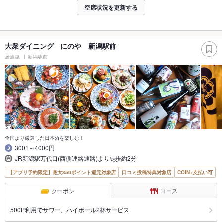
空席状況を更新する
大衆ダイニング にのや 新潟駅前
居酒屋
新潟駅前
全国より厳選した日本酒を楽しむ！
3001～4000円
JR新潟駅万代口(西側連絡通路)より徒歩約2分
【アプリ予約限定】最大350ポイント還元対象店
口コミ投稿特典対象店
COIN+支払い可
クーポン
コース
500P利用でサワー、ハイボール2杯サービス