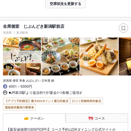
空席状況を更新する
全席個室 じぶんどき新潟駅前店
居酒屋
新潟駅前
居酒屋 個室 和食 おばんざい 日本酒 鍋
4001～5000円
■JR新潟駅より徒歩約1分!宴会ｺｰｽ各種ご提供♪
【アプリ予約限定】最大800ポイント還元対象店
口コミ投稿特典対象店
適格請求書発行事業者
クーポン
コース
【最安値保障!!(300円OFF)】コース予約はDKダイニング公式サイトか