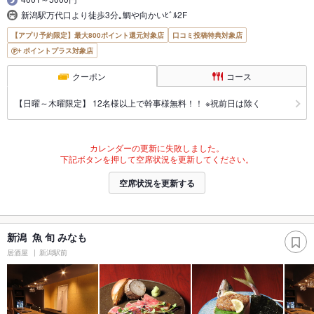
新潟駅万代口より徒歩3分｡鯛や向かいﾋﾞﾙ2F
【アプリ予約限定】最大800ポイント還元対象店
口コミ投稿特典対象店
ポイントプラス対象店
クーポン
コース
【日曜～木曜限定】 12名様以上で幹事様無料！！ ※祝前日は除く
カレンダーの更新に失敗しました。
下記ボタンを押して空席状況を更新してください。
空席状況を更新する
新潟 魚 旬 みなも
居酒屋
新潟駅前