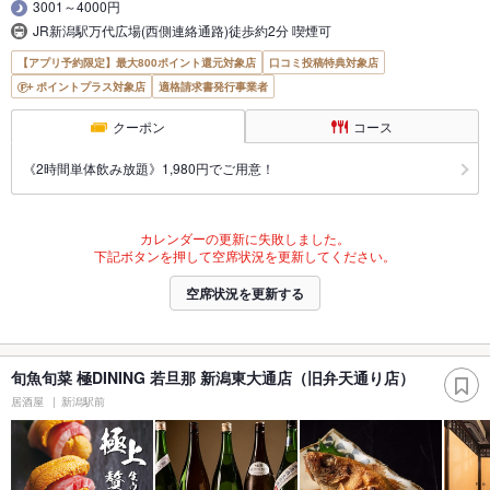
3001～4000円
JR新潟駅万代広場(西側連絡通路)徒歩約2分 喫煙可
【アプリ予約限定】最大800ポイント還元対象店
口コミ投稿特典対象店
ポイントプラス対象店
適格請求書発行事業者
クーポン
コース
《2時間単体飲み放題》1,980円でご用意！
カレンダーの更新に失敗しました。
下記ボタンを押して空席状況を更新してください。
空席状況を更新する
旬魚旬菜 極DINING 若旦那 新潟東大通店（旧弁天通り店）
居酒屋
新潟駅前