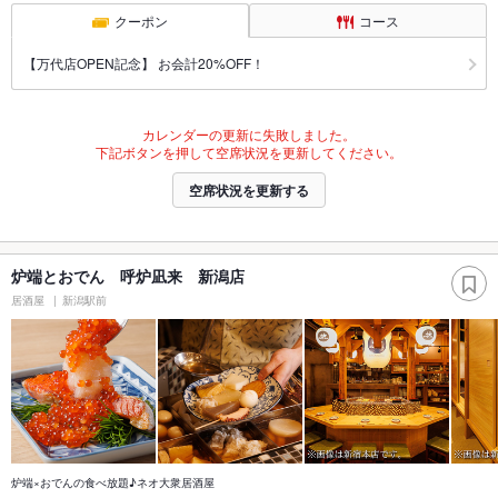
クーポン
コース
【万代店OPEN記念】 お会計20%OFF！
カレンダーの更新に失敗しました。
下記ボタンを押して空席状況を更新してください。
空席状況を更新する
炉端とおでん 呼炉凪来 新潟店
居酒屋
新潟駅前
炉端×おでんの食べ放題♪ネオ大衆居酒屋