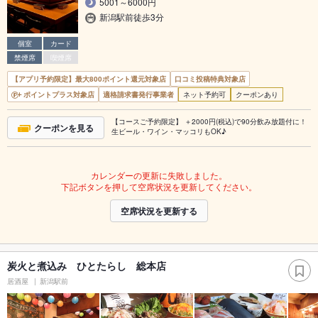
5001～6000円
新潟駅前徒歩3分
個室
カード
禁煙席
喫煙席
【アプリ予約限定】最大800ポイント還元対象店
口コミ投稿特典対象店
ポイントプラス対象店
適格請求書発行事業者
ネット予約可
クーポンあり
【コースご予約限定】 ＋2000円(税込)で90分飲み放題付に！
クーポンを見る
生ビール・ワイン・マッコリもOK♪
カレンダーの更新に失敗しました。
下記ボタンを押して空席状況を更新してください。
空席状況を更新する
炭火と煮込み ひとたらし 総本店
居酒屋
新潟駅前