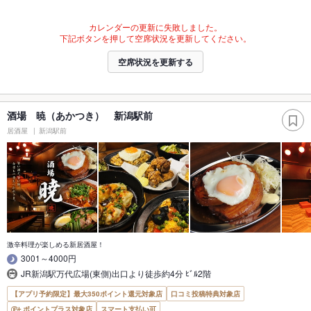
カレンダーの更新に失敗しました。
下記ボタンを押して空席状況を更新してください。
空席状況を更新する
酒場 暁（あかつき） 新潟駅前
居酒屋
新潟駅前
激辛料理が楽しめる新居酒屋！
3001～4000円
JR新潟駅万代広場(東側)出口より徒歩約4分 ﾋﾞﾙ2階
【アプリ予約限定】最大350ポイント還元対象店
口コミ投稿特典対象店
ポイントプラス対象店
スマート支払い可