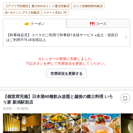
【アプリ予約限定】最大800ポイント還元対象店
口コミ投稿特典対象店
ポイントプラス対象店
スマート支払い可
クーポン
コース
【幹事様必見】コースのご利用で幹事様1名様サービス ※金土・祝前日
はご利用不可※6名様以上
カレンダーの更新に失敗しました。
下記ボタンを押して空席状況を更新してください。
空席状況を更新する
【個室席完備】日本酒40種飲み放題と越後の郷土料理 いろ
り家 新潟駅前店
居酒屋
新潟駅前