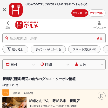
はじめてのアプリ予約で最大
1,000円分ポイントもらえる
ダウンロード
アプリで開く
戻る
マイメニュー
新潟駅周辺 創作
変更
絞り込む
ポイントがつかえる
スマート支払い可
日付
時間
人数
新潟駅(新潟)周辺の創作のグルメ・クーポン情報
52件 1-20件
PR
居酒屋
新潟駅前
炉端とおでん 呼炉凪来 新潟店
【日本初】お通しおでんが500円で食べ放題!