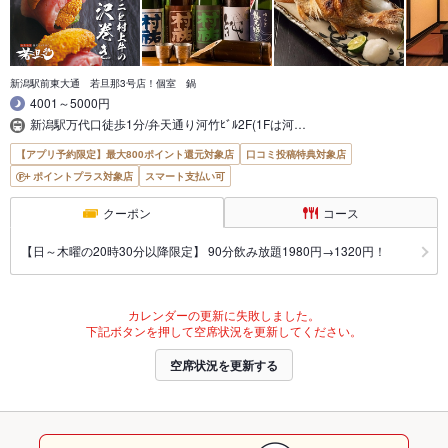
新潟駅前東大通 若旦那3号店！個室 鍋
4001～5000円
新潟駅万代口徒歩1分/弁天通り河竹ﾋﾞﾙ2F(1Fは河…
【アプリ予約限定】最大800ポイント還元対象店
口コミ投稿特典対象店
ポイントプラス対象店
スマート支払い可
クーポン
コース
【日～木曜の20時30分以降限定】 90分飲み放題1980円→1320円！
カレンダーの更新に失敗しました。
下記ボタンを押して空席状況を更新してください。
空席状況を更新する