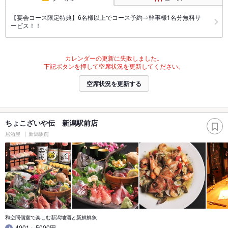
【宴会コース限定特典】6名様以上でコース予約⇒幹事様1名分無料サ
ービス！！
カレンダーの更新に失敗しました。
下記ボタンを押して空席状況を更新してください。
空席状況を更新する
ちょこざいや伝 新潟駅前店
居酒屋
新潟駅前
和空間個室で楽しむ新潟地酒と新鮮鮮魚
4001～5000円