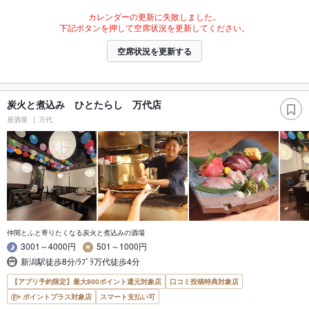
カレンダーの更新に失敗しました。
下記ボタンを押して空席状況を更新してください。
空席状況を更新する
炭火と煮込み ひとたらし 万代店
居酒屋
万代
仲間とふと寄りたくなる炭火と煮込みの酒場
3001～4000円
501～1000円
新潟駅徒歩8分/ﾗﾌﾞﾗ万代徒歩4分
【アプリ予約限定】最大800ポイント還元対象店
口コミ投稿特典対象店
ポイントプラス対象店
スマート支払い可