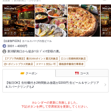
居酒屋
新潟駅南口・けやき通り
【自家製PIZZA】カールスバーグの生ビール
3001～4000円
新潟駅南口から徒歩1分 ｼﾞｭﾝｸ堂様の裏｡
【アプリ予約限定】最大350ポイント還元対象店
口コミ投稿特典対象店
ポイントプラス対象店
スマート支払い可
適格請求書発行事業者
クーポン
コース
【毎日OK】生牡蠣付き2時間飲み放題が2200円 生ビール＆サングリア
＆スパークリングも♪
カレンダーの更新に失敗しました。
下記ボタンを押して空席状況を更新してください。