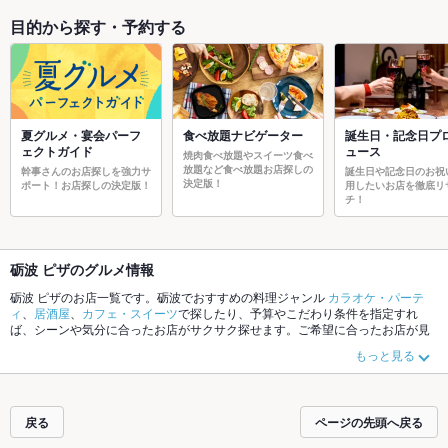
目的から探す・予約する
夏グルメ・宴会パーフ
食べ放題ナビゲーター
誕生日・記念日プ
ェクトガイド
ュース
焼肉食べ放題やスイーツ食べ
放題など食べ放題お店探しの
幹事さんのお店探しを強力サ
誕生日や記念日のお祝
決定版！
ポート！お店探しの決定版！
用したいお店を徹底リ
チ！
砺波 ピザのグルメ情報
砺波 ピザのお店一覧です。砺波でおすすめの料理ジャンル
カラオケ・パーテ
ィ
、
居酒屋
、
カフェ・スイーツ
で探したり、予算やこだわり条件を指定すれ
ば、シーンや気分に合ったお店がサクサク探せます。ご希望に合ったお店が見
つからなかったら、近隣のエリア
砺波
、
魚津
、
射水市
もチェックしてみてくだ
もっと見る
さい。ホットペッパーグルメなら、お得なクーポンはもちろん、こだわりメニ
ュー
馬刺し
、
お茶漬け
、
オムライス
や季節のおすすめ料理など、お店の最新情
報をご紹介しているので安心！24時間使える簡単便利なネット予約が使えるお
店も拡大中です。友達どうしの飲み会にも、会社の宴会にも、デートやパーテ
戻る
ページの先頭へ戻る
ィーにもお得に便利にホットペッパーグルメをご利用ください。