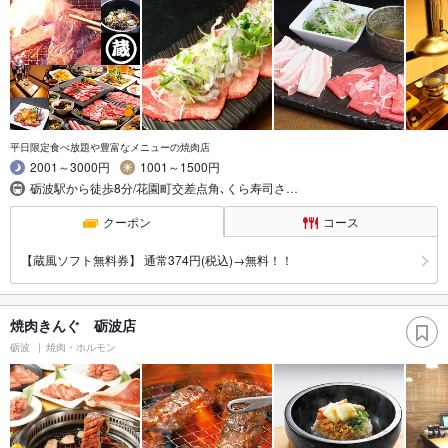
平日限定食べ放題や豊富なメニューの焼肉店
2001～3000円
1001～1500円
砺波駅から徒歩8分/花園町交差点角､くら寿司さ…
クーポン
コース
【蔵風ソフト無料券】 通常374円(税込)→無料！！
焼肉きんぐ 砺波店
砺波
焼肉・ホルモン