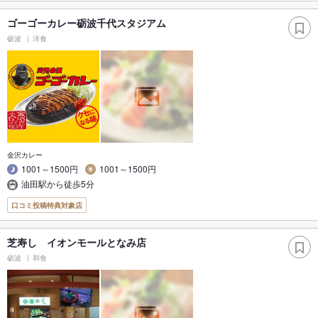
ゴーゴーカレー砺波千代スタジアム
砺波
洋食
金沢カレー
1001～1500円
1001～1500円
油田駅から徒歩5分
口コミ投稿特典対象店
芝寿し イオンモールとなみ店
砺波
和食