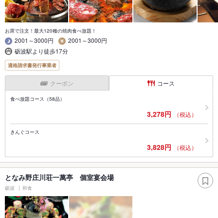
お席で注文！最大120種の焼肉食べ放題！
2001～3000円
2001～3000円
砺波駅より徒歩17分
適格請求書発行事業者
クーポン
コース
食べ放題コース（58品）
3,278円
（税込）
きんぐコース
3,828円
（税込）
となみ野庄川荘一萬亭 個室宴会場
砺波
和食