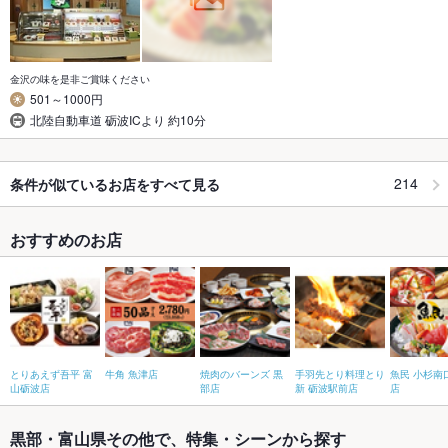
金沢の味を是非ご賞味ください
501～1000円
北陸自動車道 砺波ICより 約10分
214
条件が似ているお店をすべて見る
おすすめのお店
とりあえず吾平 富
牛角 魚津店
焼肉のバーンズ 黒
手羽先とり料理とり
魚民 小杉南
山砺波店
部店
新 砺波駅前店
店
黒部・富山県その他で、特集・シーンから探す