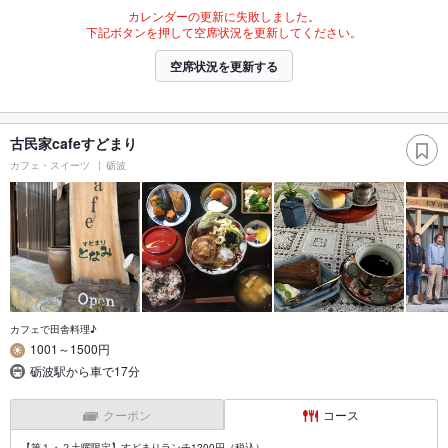
カレンダーの更新に失敗しました。
下記ボタンを押して空席状況を更新してください。
空席状況を更新する
古民家cafeすどまり
カフェ・スイーツ
砺波
カフェで田舎料理♪
1001～1500円
砺波駅から車で17分
クーポン
コース
【第１・２土曜限定】すどまりランチ1200円（税込）