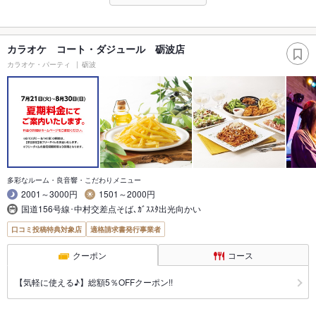
カラオケ コート・ダジュール 砺波店
カラオケ・パーティ
砺波
多彩なルーム・良音響・こだわりメニュー
2001～3000円
1501～2000円
国道156号線･中村交差点そば､ｶﾞｽｽﾀ出光向かい
口コミ投稿特典対象店
適格請求書発行事業者
クーポン
コース
【気軽に使える♪】総額5％OFFクーポン!!