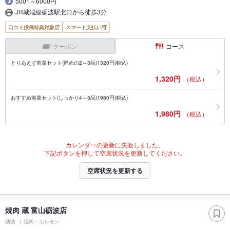
5001～6000円
JR城端線砺波駅北口から徒歩3分
口コミ投稿特典対象店
スマート支払い可
クーポン
コース
とりあえず前菜セット(軽めの2～3品)1320円(税込)
1,320円
（税込）
おすすめ前菜セット(しっかり4～5品)1980円(税込)
1,980円
（税込）
カレンダーの更新に失敗しました。
下記ボタンを押して空席状況を更新してください。
空席状況を更新する
焼肉 蔵 富山砺波店
砺波
焼肉・ホルモン