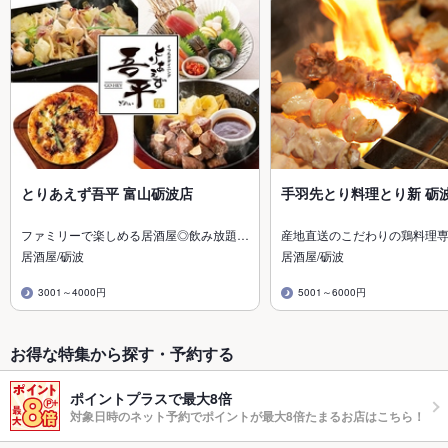
とりあえず吾平 富山砺波店
手羽先とり料理とり新 砺
ファミリーで楽しめる居酒屋◎飲み放題…
産地直送のこだわりの鶏料理
居酒屋/砺波
居酒屋/砺波
3001～4000円
5001～6000円
お得な特集から探す・予約する
ポイントプラスで最大8倍
対象日時のネット予約でポイントが最大8倍たまるお店はこちら！