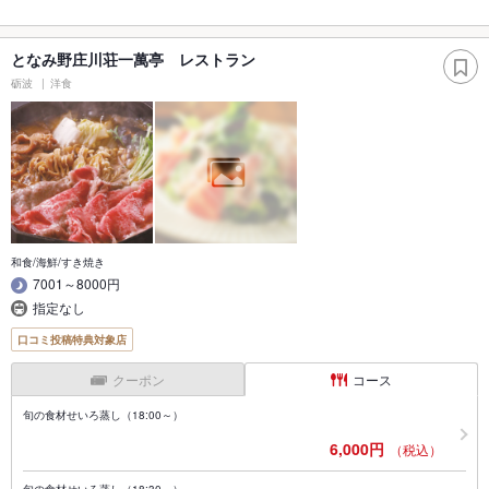
となみ野庄川荘一萬亭 レストラン
砺波
洋食
和食/海鮮/すき焼き
7001～8000円
指定なし
口コミ投稿特典対象店
クーポン
コース
旬の食材せいろ蒸し（18:00～）
6,000円
（税込）
旬の食材せいろ蒸し（18:30～）