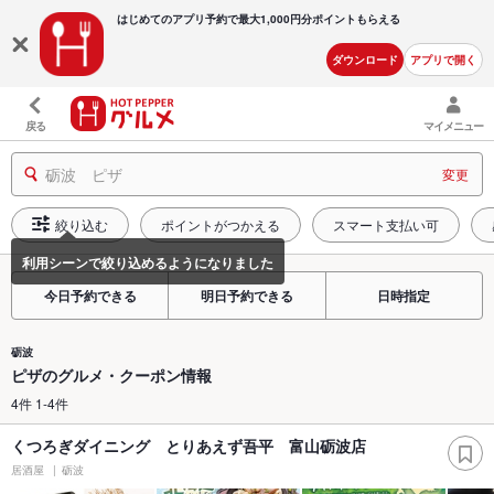
はじめてのアプリ予約で最大
1,000円分ポイントもらえる
ダウンロード
アプリで開く
戻る
マイメニュー
砺波 ピザ
変更
絞り込む
ポイントがつかえる
スマート支払い可
今日予約できる
明日予約できる
日時指定
砺波
ピザのグルメ・クーポン情報
4件 1-4件
くつろぎダイニング とりあえず吾平 富山砺波店
居酒屋
砺波