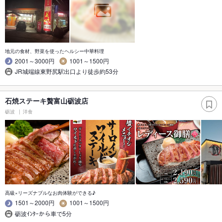
地元の食材、野菜を使ったヘルシー中華料理
2001～3000円
1001～1500円
JR城端線東野尻駅出口より徒歩約53分
石焼ステーキ贅富山砺波店
砺波
洋食
高級×リーズナブルなお肉体験ができる♪
1501～2000円
1001～1500円
砺波ｲﾝﾀｰから車で5分