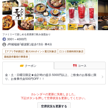
ファミリーで楽しめる居酒屋◎飲み放題あり
3001～4000円
JR城端線｢砺波駅｣徒歩13分･車4分
【アプリ予約限定】最大350ポイント還元対象店
口コミ投稿特典対象店
適格請求書発行事業者
クーポン
コース
金・土・日曜日限定★会計時の提示 5000円以上、ご飲食のお客様に限
り、お食事代金500円OFF！！
カレンダーの更新に失敗しました。
下記ボタンを押して空席状況を更新してください。
空席状況を更新する