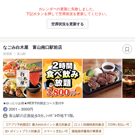
カレンダーの更新に失敗しました。
下記ボタンを押して空席状況を更新してください。
空席状況を更新する
なごみ白木屋 富山南口駅前店
居酒屋
富山駅
★ゆったりお得★WEB予約限定コース受付中
2001～3000円
富山駅の正面徒歩3分｡ｼｯｸﾋﾞﾙの地下1階｡
【アプリ予約限定】最大800ポイント還元対象店
口コミ投稿特典対象店
COIN+支払い可
ポイントプラス対象店
スマート支払い可
適格請求書発行事業者