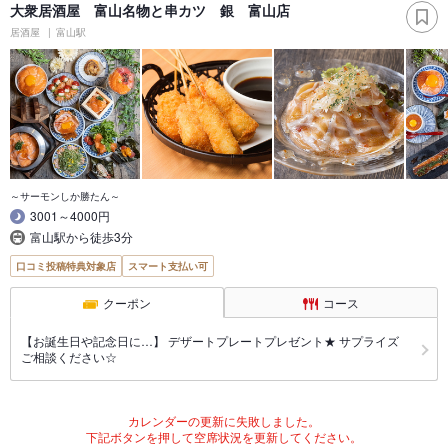
大衆居酒屋 富山名物と串カツ 銀 富山店
居酒屋
富山駅
～サーモンしか勝たん～
3001～4000円
富山駅から徒歩3分
口コミ投稿特典対象店
スマート支払い可
クーポン
コース
【お誕生日や記念日に…】 デザートプレートプレゼント★ サプライズ
ご相談ください☆
カレンダーの更新に失敗しました。
下記ボタンを押して空席状況を更新してください。