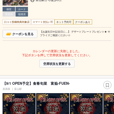
個室
カード
禁煙席
喫煙席
口コミ投稿特典対象店
スマート支払い可
ネット予約可
クーポンあり
【お誕生日や記念日に…】 デザートプレートプレゼント★ サ
クーポンを見る
プライズご相談ください☆
カレンダーの更新に失敗しました。
下記ボタンを押して空席状況を更新してください。
空席状況を更新する
【9/1 OPEN予定】食肴旬菜 富焔-FUEN-
居酒屋
富山駅