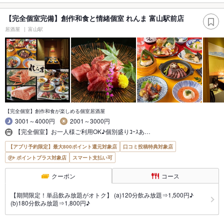
【完全個室完備】創作和食と情緒個室 れんま 富山駅前店
居酒屋
富山駅
【完全個室】創作和食が楽しめる個室居酒屋
3001～4000円
2001～3000円
【完全個室】お一人様ご利用OK♪個別盛りｺｰｽあ…
【アプリ予約限定】最大800ポイント還元対象店
口コミ投稿特典対象店
ポイントプラス対象店
スマート支払い可
クーポン
コース
【期間限定！単品飲み放題がオトク】 (a)120分飲み放題⇒1,500円♪
(b)180分飲み放題⇒1,800円♪