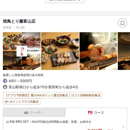
焼鳥とり藤富山店
居酒屋
富山駅
厳選した国産鶏使用の炭火焼鳥
4001～5000円
富山駅南口から徒歩10分/新富町から徒歩4分.
【アプリ予約限定】最大800ポイント還元対象店
口コミ投稿特典対象店
ポイントプラス対象店
クーポン
コース
お手軽 BBQ SET：5500円(税込)2時間飲み放題、前菜、お肉付き