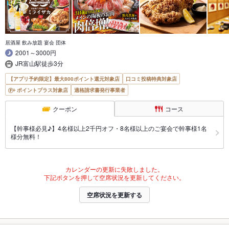
居酒屋 飲み放題 宴会 団体
2001～3000円
JR富山駅徒歩3分
【アプリ予約限定】最大800ポイント還元対象店
口コミ投稿特典対象店
ポイントプラス対象店
適格請求書発行事業者
クーポン
コース
【幹事様必見♪】4名様以上2千円オフ・8名様以上のご宴会で幹事様1名
様分無料！
カレンダーの更新に失敗しました。
下記ボタンを押して空席状況を更新してください。
空席状況を更新する