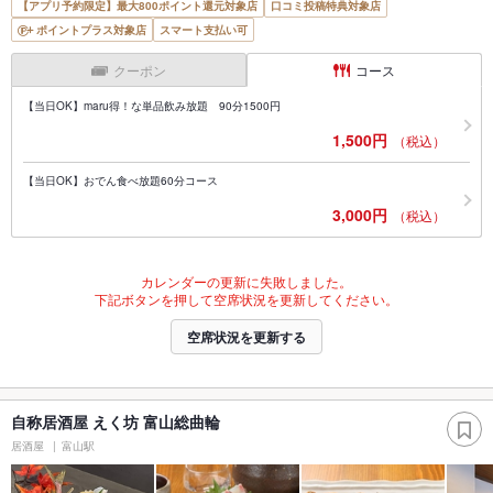
【アプリ予約限定】最大800ポイント還元対象店
口コミ投稿特典対象店
ポイントプラス対象店
スマート支払い可
クーポン
コース
【当日OK】maru得！な単品飲み放題 90分1500円
1,500円
（税込）
【当日OK】おでん食べ放題60分コース
3,000円
（税込）
カレンダーの更新に失敗しました。
下記ボタンを押して空席状況を更新してください。
空席状況を更新する
自称居酒屋 えく坊 富山総曲輪
居酒屋
富山駅