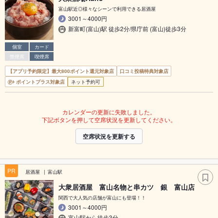
富山駅近◎様々なシーンで利用できる居酒屋
3001～4000円
新富町(富山)駅 徒歩2分/県庁前 (富山)徒歩3分
個室
カード
禁煙席
喫煙席
【アプリ予約限定】最大800ポイント還元対象店
口コミ投稿特典対象店
ポイントプラス対象店
ネット予約可
カレンダーの更新に失敗しました。
下記ボタンを押して空席状況を更新してください。
空席状況を更新する
PR
居酒屋
富山駅
大衆居酒屋 富山名物と串カツ 銀 富山店
関西で大人気の店舗が富山にも登場！！
3001～4000円
富山駅から徒歩3分