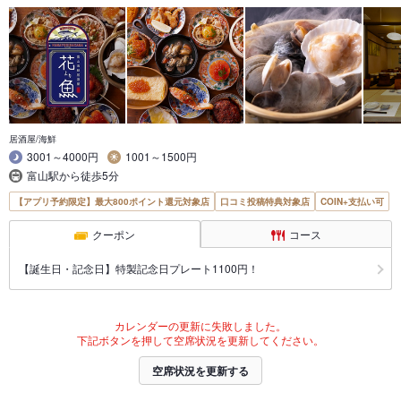
居酒屋/海鮮
3001～4000円
1001～1500円
富山駅から徒歩5分
【アプリ予約限定】最大800ポイント還元対象店
口コミ投稿特典対象店
COIN+支払い可
クーポン
コース
【誕生日・記念日】特製記念日プレート1100円！
カレンダーの更新に失敗しました。
下記ボタンを押して空席状況を更新してください。
空席状況を更新する