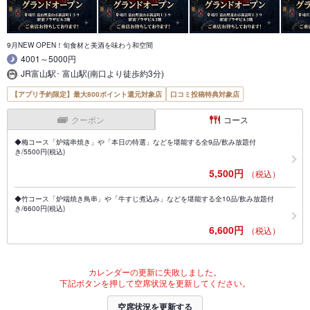
9月NEW OPEN！旬食材と美酒を味わう和空間
4001～5000円
JR富山駅･ 富山駅(南口より徒歩約3分)
【アプリ予約限定】最大800ポイント還元対象店
口コミ投稿特典対象店
クーポン
コース
◆梅コース「炉端串焼き」や「本日の特選」などを堪能する全9品/飲み放題付
き/5500円(税込)
5,500円
（税込）
◆竹コース「炉端焼き鳥串」や「牛すじ煮込み」などを堪能する全10品/飲み放題付
き/6600円(税込)
6,600円
（税込）
カレンダーの更新に失敗しました。
下記ボタンを押して空席状況を更新してください。
空席状況を更新する