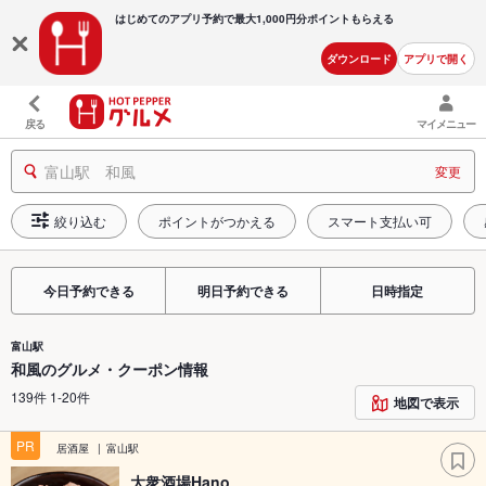
はじめてのアプリ予約で最大
1,000円分ポイントもらえる
ダウンロード
アプリで開く
戻る
マイメニュー
富山駅 和風
変更
絞り込む
ポイントがつかえる
スマート支払い可
今日予約できる
明日予約できる
日時指定
富山駅
和風のグルメ・クーポン情報
139件 1-20件
地図で表示
PR
居酒屋
富山駅
大衆酒場Hano