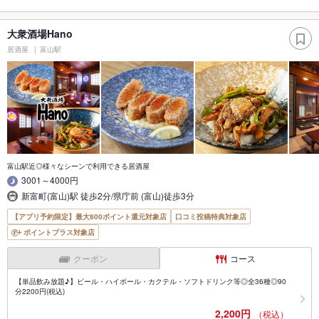
大衆酒場Hano
居酒屋
富山駅
富山駅近◎様々なシーンで利用できる居酒屋
3001～4000円
新富町(富山)駅 徒歩2分/県庁前 (富山)徒歩3分
【アプリ予約限定】最大800ポイント還元対象店
口コミ投稿特典対象店
ポイントプラス対象店
クーポン
コース
【単品飲み放題♪】ビール・ハイボール・カクテル・ソフトドリンク等◎全36種◎90
分2200円(税込)
2,200円
（税込）