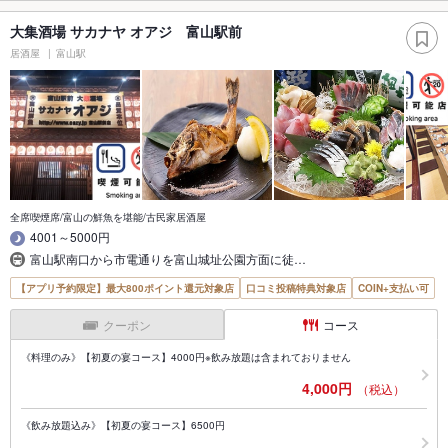
大集酒場 サカナヤ オアジ 富山駅前
居酒屋
富山駅
全席喫煙席/富山の鮮魚を堪能/古民家居酒屋
4001～5000円
富山駅南口から市電通りを富山城址公園方面に徒…
【アプリ予約限定】最大800ポイント還元対象店
口コミ投稿特典対象店
COIN+支払い可
クーポン
コース
《料理のみ》【初夏の宴コース】4000円※飲み放題は含まれておりません
4,000円
（税込）
《飲み放題込み》【初夏の宴コース】6500円