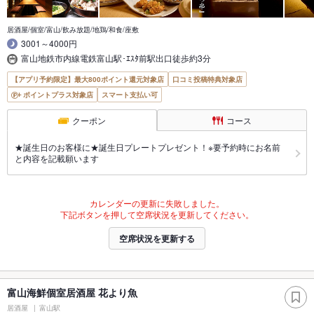
居酒屋/個室/富山/飲み放題/地鶏/和食/座敷
3001～4000円
富山地鉄市内線電鉄富山駅･ｴｽﾀ前駅出口徒歩約3分
【アプリ予約限定】最大800ポイント還元対象店
口コミ投稿特典対象店
ポイントプラス対象店
スマート支払い可
クーポン
コース
★誕生日のお客様に★誕生日プレートプレゼント！※要予約時にお名前
と内容を記載願います
カレンダーの更新に失敗しました。
下記ボタンを押して空席状況を更新してください。
空席状況を更新する
富山海鮮個室居酒屋 花より魚
居酒屋
富山駅