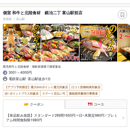
個室 和牛と北陸食材 鍛冶二丁 富山駅前店
居酒屋
富山駅
黒毛和牛と北陸食材・海鮮居酒屋で個室宴会
3001～4000円
電鉄富山駅･富山駅徒歩1分
【アプリ予約限定】最大800ポイント還元対象店
口コミ投稿特典対象店
ポイントプラス対象店
スマート支払い可
適格請求書発行事業者
クーポン
コース
【単品飲み放題】スタンダード2時間1650円⇒日~木限定980円 / プレミ
アム時間無制限1980円