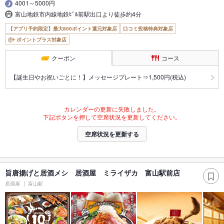
4001～5000円
富山地鉄市内線地鉄ﾋﾞﾙ前駅出口より徒歩約4分
【アプリ予約限定】最大800ポイント還元対象店
口コミ投稿特典対象店
ポイントプラス対象店
クーポン
コース
【誕生日やお祝いごとに！】メッセージプレート⇒1,500円(税込)
カレンダーの更新に失敗しました。
下記ボタンを押して空席状況を更新してください。
空席状況を更新する
旨唐揚げと居酒メシ 居酒屋 ミライザカ 富山駅前店
居酒屋
富山駅