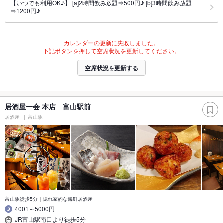
【いつでも利用OK♪】 [a]2時間飲み放題⇒500円♪ [b]3時間飲み放題
⇒1200円♪
カレンダーの更新に失敗しました。
下記ボタンを押して空席状況を更新してください。
空席状況を更新する
居酒屋一会 本店 富山駅前
居酒屋
富山駅
富山駅徒歩5分｜隠れ家的な海鮮居酒屋
4001～5000円
JR富山駅南口より徒歩5分