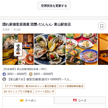
空席状況を更新する
隠れ家個室居酒屋 団欒-だんらん- 富山駅前店
居酒屋
富山駅
【完全個室】富山名物/個室2名様～OK◎
3001～4000円
2001～3000円
【富山駅1分】個室完備/飲放付ｺｰｽ3000円～/1人…
【アプリ予約限定】最大800ポイント還元対象店
口コミ投稿特典対象店
ポイントプラス対象店
スマート支払い可
クーポン
コース