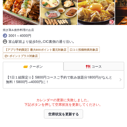
焼き鶏＆創作料理のお店
3001～4000円
富山駅前より徒歩5分｡CIC裏側の通り沿い｡
【アプリ予約限定】最大800ポイント還元対象店
口コミ投稿特典対象店
ポイントプラス対象店
クーポン
コース
【1日１組限定☆】5800円コースご予約で飲み放題分1800円がなんと
無料！5800円→4000円に！
カレンダーの更新に失敗しました。
下記ボタンを押して空席状況を更新してください。
空席状況を更新する