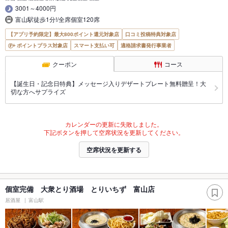
3001～4000円
富山駅徒歩1分!/全席個室120席
【アプリ予約限定】最大800ポイント還元対象店
口コミ投稿特典対象店
ポイントプラス対象店
スマート支払い可
適格請求書発行事業者
クーポン
コース
【誕生日・記念日特典】メッセージ入りデザートプレート無料贈呈！大
切な方へサプライズ
カレンダーの更新に失敗しました。
下記ボタンを押して空席状況を更新してください。
空席状況を更新する
個室完備 大衆とり酒場 とりいちず 富山店
居酒屋
富山駅