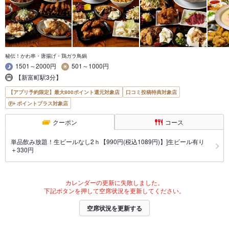
秘伝！かわ串・唐揚げ・鶏ガラ鳥鍋
1501～2000円
501～1000円
【新富町駅3分】
【アプリ予約限定】最大800ポイント還元対象店
口コミ投稿特典対象店
ポイントプラス対象店
クーポン
コース
単品飲み放題！生ビールなし2ｈ【990円(税込1089円)】]生ビール有り
＋330円
カレンダーの更新に失敗しました。
下記ボタンを押して空席状況を更新してください。
空席状況を更新する