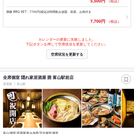
5,500円
（税込）
満腹 BBQ SET：7700円(税込)2時間飲み放題、前菜、お肉付き
7,700円
（税込）
カレンダーの更新に失敗しました。
下記ボタンを押して空席状況を更新してください。
空席状況を更新する
全席個室 隠れ家居酒屋 囲 富山駅前店
居酒屋
富山駅
富山/個室/居酒屋/飲み放題/完全個室/個室