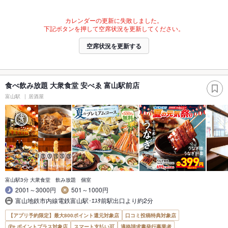
カレンダーの更新に失敗しました。
下記ボタンを押して空席状況を更新してください。
空席状況を更新する
食べ飲み放題 大衆食堂 安べゑ 富山駅前店
富山駅
居酒屋
富山駅3分 大衆食堂 飲み放題 個室
2001～3000円
501～1000円
富山地鉄市内線電鉄富山駅･ｴｽﾀ前駅出口より約2分
【アプリ予約限定】最大800ポイント還元対象店
口コミ投稿特典対象店
ポイントプラス対象店
スマート支払い可
適格請求書発行事業者