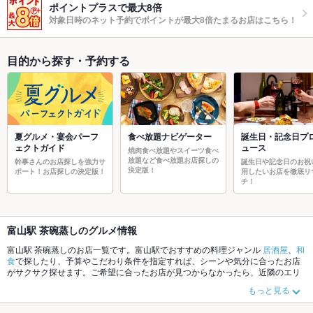
ポイントプラスで最大8倍
対象日時のネット予約でポイントが最大8倍たまるお店はこちら！
目的から探す・予約する
夏グルメ・宴会パーフ
食べ放題ナビゲーター
誕生日・記念日プ
ェクトガイド
ュース
焼肉食べ放題やスイーツ食べ
放題など食べ放題お店探しの
幹事さんのお店探しを強力サ
誕生日や記念日のお祝
決定版！
ポート！お店探しの決定版！
用したいお店を徹底リ
チ！
富山駅 茶碗蒸しのグルメ情報
富山駅 茶碗蒸しのお店一覧です。富山駅でおすすめの料理ジャンル
居酒屋
、
和
食
で探したり、予算やこだわり条件を指定すれば、シーンや気分に合ったお店
がサクサク探せます。ご希望に合ったお店が見つからなかったら、近隣のエリ
ア
富山駅
、
富山市東部
、
富山市南部
もチェックしてみてください。ホットペッ
もっと見る
パーグルメなら、お得なクーポンはもちろん、こだわりメニュー
からあげ
、
お
茶漬け
、
エビ料理
や季節のおすすめ料理など、お店の最新情報をご紹介してい