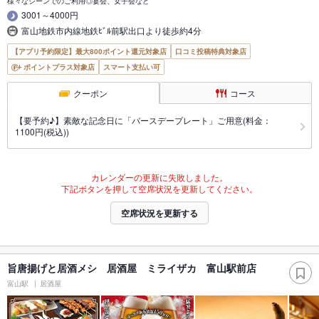
様々なシーンでのご利用◎宴会、女子会など
3001～4000円
富山地鉄市内線地鉄ﾋﾞﾙ前駅出口より徒歩約4分
【アプリ予約限定】最大800ポイント還元対象店
口コミ投稿特典対象店
ポイントプラス対象店
スマート支払い可
クーポン
コース
【要予約♪】素敵な記念日に「バースデープレート」ご用意(料金：
1100円(税込))
カレンダーの更新に失敗しました。
下記ボタンを押して空席状況を更新してください。
空席状況を更新する
旨唐揚げと居酒メシ 居酒屋 ミライザカ 富山駅前店
富山駅
居酒屋