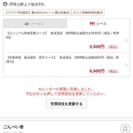
JR富山駅より徒歩3分｡
【アプリ予約限定】最大800ポイント還元対象店
口コミ投稿特典対象店
クーポン
コース
【カジュアル和食富梅コース】 歓送迎会 2時間飲み放題付き5500円（税込）料理
6品
5,500円
（税込）
【本格和食 宴会接待 富竹コース】 歓送迎会 2時間飲み放題6600円（税込）料
理7品
6,600円
（税込）
カレンダーの更新に失敗しました。
下記ボタンを押して空席状況を更新してください。
空席状況を更新する
ごんべい舎