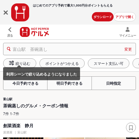
はじめてのアプリ予約で最大
1,000円分ポイントもらえる
ダウンロード
アプリで開く
戻る
マイメニュー
富山駅 茶碗蒸し
変更
絞り込む
ポイントがつかえる
スマート支払い可
今日予約できる
明日予約できる
日時指定
富山駅
茶碗蒸しのグルメ・クーポン情報
7件 1-7件
創菜酒楽 静月
居酒屋
富山駅