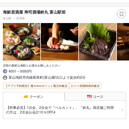
海鮮居酒屋 寿司酒場鈴丸 富山駅前
富山駅
居酒屋
北陸の新鮮な海鮮とお酒をお愉しみください
4001～5000円
富山地鉄市内線新富町(富山)駅出口より徒歩約2分
【アプリ予約限定】最大800ポイント還元対象店
口コミ投稿特典対象店
クーポン
コース
【幹事必見】1次会、2次会で『ベルカント』、『鈴丸』両店舗ご利用
の方は、2次会お会計10％OFF♪