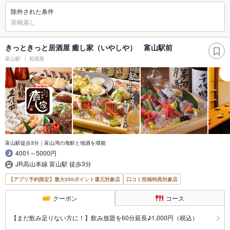
除外された条件
茶碗蒸し
きっときっと居酒屋 癒し家（いやしや） 富山駅前
富山駅
居酒屋
富山駅徒歩3分｜富山湾の海鮮と地酒を堪能
4001～5000円
JR高山本線 富山駅 徒歩3分
【アプリ予約限定】最大350ポイント還元対象店
口コミ投稿特典対象店
クーポン
コース
【まだ飲み足りない方に！】飲み放題を60分延長♪1,000円（税込）