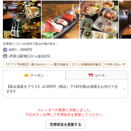
全席堀りごたつの店内で富山の海の幸を‥
4001～5000円
JR富山駅南口から徒歩2分
【アプリ予約限定】最大800ポイント還元対象店
口コミ投稿特典対象店
COIN+支払い可
クーポン
コース
【飲み放題をプラス】+2,000円（税込）で120分飲み放題をお付けでき
ます♪
カレンダーの更新に失敗しました。
下記ボタンを押して空席状況を更新してください。
空席状況を更新する