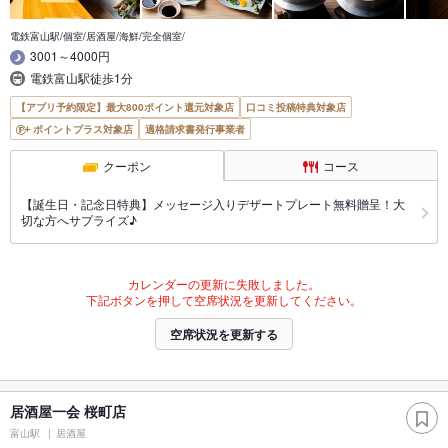
電鉄富山駅/個室/居酒屋/海鮮/完全個室/
3001～4000円
電鉄富山駅徒歩1分
【アプリ予約限定】最大800ポイント還元対象店
口コミ投稿特典対象店
ポイントプラス対象店
適格請求書発行事業者
クーポン
コース
【誕生日・記念日特典】メッセージ入りデザートプレート無料贈呈！大
切な方へサプライズ♪
カレンダーの更新に失敗しました。
下記ボタンを押して空席状況を更新してください。
空席状況を更新する
居酒屋一会 桜町店
富山駅
居酒屋