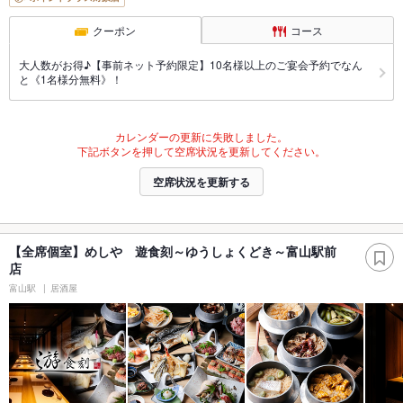
クーポン
コース
大人数がお得♪【事前ネット予約限定】10名様以上のご宴会予約でなん
と《1名様分無料》！
カレンダーの更新に失敗しました。
下記ボタンを押して空席状況を更新してください。
空席状況を更新する
【全席個室】めしや 遊食刻～ゆうしょくどき～富山駅前
店
富山駅
居酒屋