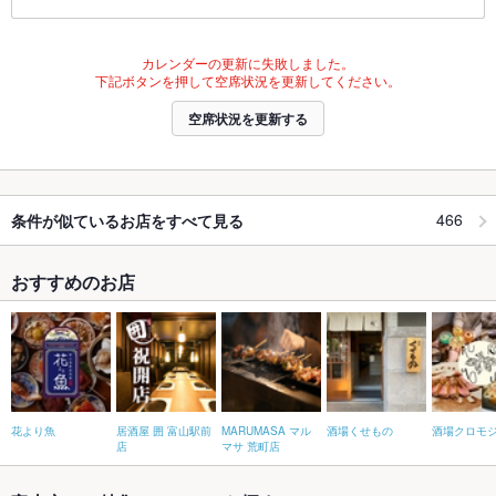
カレンダーの更新に失敗しました。
下記ボタンを押して空席状況を更新してください。
空席状況を更新する
466
条件が似ているお店をすべて見る
おすすめのお店
花より魚
居酒屋 囲 富山駅前
MARUMASA マル
酒場くせもの
酒場クロモ
店
マサ 荒町店