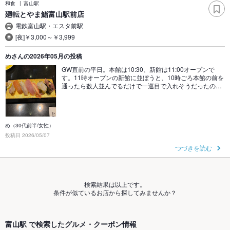
和食
富山駅
廻転とやま鮨富山駅前店
電鉄富山駅・エスタ前駅
[夜]￥3,000～￥3,999
めさんの2026年05月の投稿
GW直前の平日。本館は10:30、新館は11:00オープンで
す。11時オープンの新館に並ぼうと、10時ごろ本館の前を
通ったら数人並んでるだけで一巡目で入れそうだったの…
め（30代前半/女性）
投稿日 2026/05/07
つづきを読む
検索結果は以上です。
条件が似ているお店から探してみませんか？
富山駅 で検索したグルメ・クーポン情報