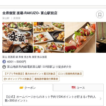
全席個室 楽蔵‐RAKUZO‐ 富山駅前店
富山駅
居酒屋
富山 居酒屋 鍋 和食 焼き鳥 個室 飲み放題
4001～5000円
富山地鉄市内線電鉄富山駅･ｴｽﾀ前駅より徒歩約1分
【アプリ予約限定】最大800ポイント還元対象店
口コミ投稿特典対象店
ポイントプラス対象店
適格請求書発行事業者
クーポン
コース
【公式】ホームページからのネット予約でDKポイントが貯まる<予約人
数×300ポイント>