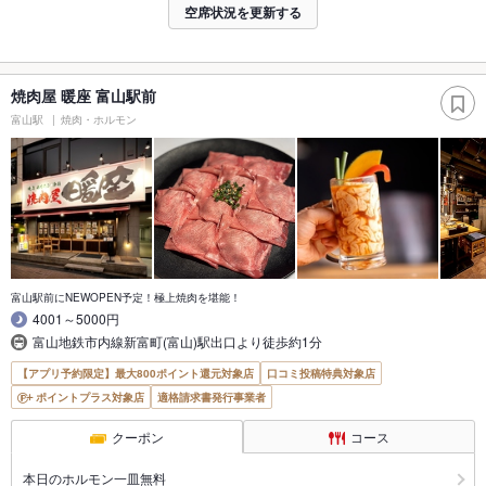
空席状況を更新する
焼肉屋 暖座 富山駅前
富山駅
焼肉・ホルモン
富山駅前にNEWOPEN予定！極上焼肉を堪能！
4001～5000円
富山地鉄市内線新富町(富山)駅出口より徒歩約1分
【アプリ予約限定】最大800ポイント還元対象店
口コミ投稿特典対象店
ポイントプラス対象店
適格請求書発行事業者
クーポン
コース
本日のホルモン一皿無料