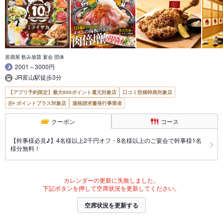
居酒屋 飲み放題 宴会 団体
2001～3000円
JR富山駅徒歩3分
【アプリ予約限定】最大800ポイント還元対象店
口コミ投稿特典対象店
ポイントプラス対象店
適格請求書発行事業者
クーポン
コース
【幹事様必見♪】4名様以上2千円オフ・8名様以上のご宴会で幹事様1名
様分無料！
カレンダーの更新に失敗しました。
下記ボタンを押して空席状況を更新してください。
空席状況を更新する