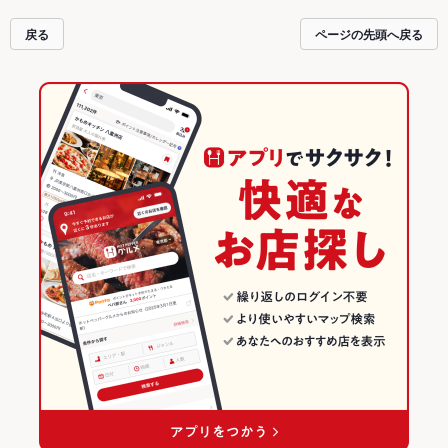
るので安心！24時間使える簡単便利なネット予約が使えるお店も拡大中です。
友達どうしの飲み会にも、会社の宴会にも、デートやパーティーにもお得に便
戻る
ページの先頭へ戻る
利にホットペッパーグルメをご利用ください。