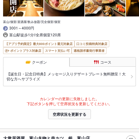
富山/個室/居酒屋/飲み放題/完全個室/個室
3001～4000円
富山駅徒歩1分!/全席個室120席
【アプリ予約限定】最大800ポイント還元対象店
口コミ投稿特典対象店
ポイントプラス対象店
スマート支払い可
適格請求書発行事業者
クーポン
コース
【誕生日・記念日特典】メッセージ入りデザートプレート無料贈呈！大
切な方へサプライズ
カレンダーの更新に失敗しました。
下記ボタンを押して空席状況を更新してください。
空席状況を更新する
大衆居酒屋 富山名物と串カツ 銀 富山店