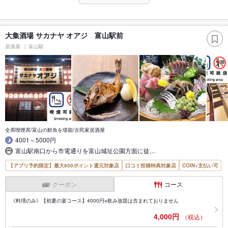
大集酒場 サカナヤ オアジ 富山駅前
居酒屋
富山駅
全席喫煙席/富山の鮮魚を堪能/古民家居酒屋
4001～5000円
富山駅南口から市電通りを富山城址公園方面に徒…
【アプリ予約限定】最大800ポイント還元対象店
口コミ投稿特典対象店
COIN+支払い可
クーポン
コース
《料理のみ》【初夏の宴コース】4000円※飲み放題は含まれておりません
4,000円
（税込）