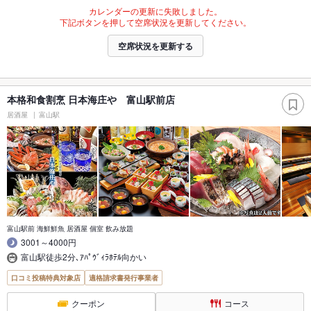
カレンダーの更新に失敗しました。
下記ボタンを押して空席状況を更新してください。
空席状況を更新する
本格和食割烹 日本海庄や 富山駅前店
居酒屋
富山駅
富山駅前 海鮮鮮魚 居酒屋 個室 飲み放題
3001～4000円
富山駅徒歩2分､ｱﾊﾟｳﾞｨﾗﾎﾃﾙ向かい
口コミ投稿特典対象店
適格請求書発行事業者
クーポン
コース