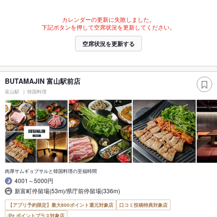
カレンダーの更新に失敗しました。
下記ボタンを押して空席状況を更新してください。
空席状況を更新する
BUTAMAJIN 富山駅前店
富山駅
韓国料理
肉厚サムギョプサルと韓国料理の至福時間
4001～5000円
新富町停留場(53m)/県庁前停留場(336m)
【アプリ予約限定】最大800ポイント還元対象店
口コミ投稿特典対象店
ポイントプラス対象店