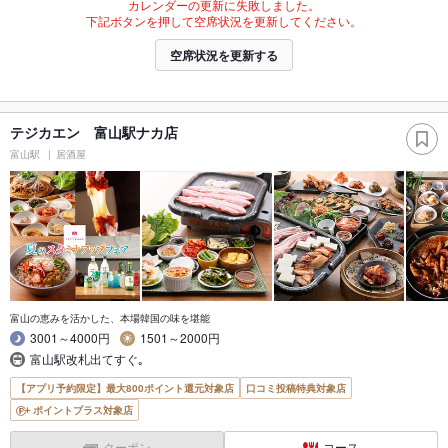
カレンダーの更新に失敗しました。
下記ボタンを押して空席状況を更新してください。
空席状況を更新する
テジカエン 富山駅ナカ店
富山駅
居酒屋
富山の恵みを活かした、本場韓国の味を堪能
3001～4000円
1501～2000円
富山駅改札出てすぐ｡
【アプリ予約限定】最大800ポイント還元対象店
口コミ投稿特典対象店
ポイントプラス対象店
クーポン
コース