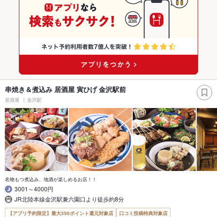
串焼き＆煮込み 居酒屋 寅ひげ 金沢駅前
居酒屋
金沢駅
名物もつ煮込み、地酒が楽しめるお店！！
3001～4000円
JR北陸本線金沢駅兼六園口より徒歩約8分
【アプリ予約限定】最大350ポイント還元対象店
口コミ投稿特典対象店