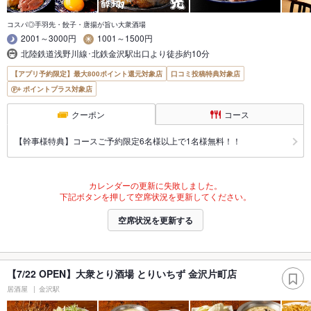
コスパ◎手羽先・餃子・唐揚が旨い大衆酒場
2001～3000円
1001～1500円
北陸鉄道浅野川線･北鉄金沢駅出口より徒歩約10分
【アプリ予約限定】最大800ポイント還元対象店
口コミ投稿特典対象店
ポイントプラス対象店
クーポン
コース
【幹事様特典】コースご予約限定6名様以上で1名様無料！！
カレンダーの更新に失敗しました。
下記ボタンを押して空席状況を更新してください。
空席状況を更新する
【7/22 OPEN】大衆とり酒場 とりいちず 金沢片町店
居酒屋
金沢駅