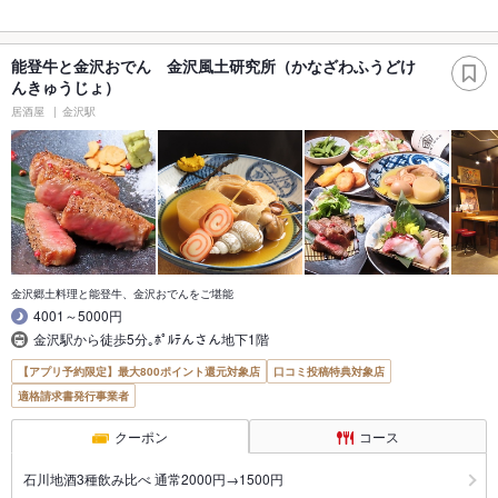
能登牛と金沢おでん 金沢風土研究所（かなざわふうどけ
んきゅうじょ）
居酒屋
金沢駅
金沢郷土料理と能登牛、金沢おでんをご堪能
4001～5000円
金沢駅から徒歩5分｡ﾎﾟﾙﾃんさん地下1階
【アプリ予約限定】最大800ポイント還元対象店
口コミ投稿特典対象店
適格請求書発行事業者
クーポン
コース
石川地酒3種飲み比べ 通常2000円→1500円