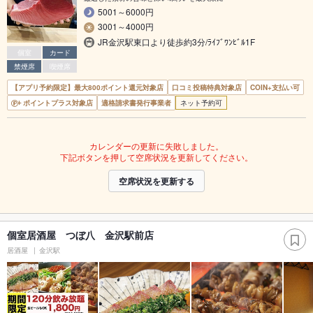
5001～6000円
3001～4000円
JR金沢駅東口より徒歩約3分/ﾗｲﾌﾞﾜﾝﾋﾞﾙ1F
個室
カード
禁煙席
喫煙席
【アプリ予約限定】最大800ポイント還元対象店
口コミ投稿特典対象店
COIN+支払い可
ポイントプラス対象店
適格請求書発行事業者
ネット予約可
カレンダーの更新に失敗しました。
下記ボタンを押して空席状況を更新してください。
空席状況を更新する
個室居酒屋 つぼ八 金沢駅前店
居酒屋
金沢駅