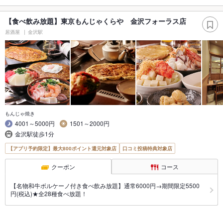
【食べ飲み放題】東京もんじゃくらや 金沢フォーラス店
居酒屋
金沢駅
もんじゃ焼き
4001～5000円
1501～2000円
金沢駅徒歩1分
【アプリ予約限定】最大800ポイント還元対象店
口コミ投稿特典対象店
クーポン
コース
【名物和牛ボルケーノ付き食べ飲み放題】通常6000円→期間限定5500
円(税込)★全28種食べ放題！