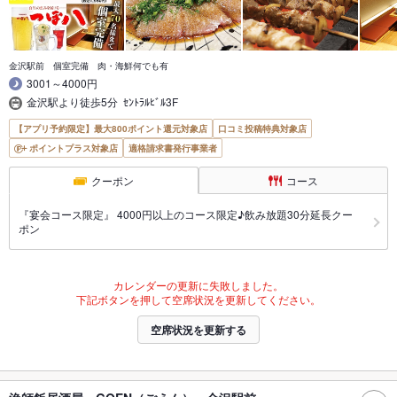
金沢駅前 個室完備 肉・海鮮何でも有
3001～4000円
金沢駅より徒歩5分 ｾﾝﾄﾗﾙﾋﾞﾙ3F
【アプリ予約限定】最大800ポイント還元対象店
口コミ投稿特典対象店
ポイントプラス対象店
適格請求書発行事業者
クーポン
コース
『宴会コース限定』 4000円以上のコース限定♪飲み放題30分延長クー
ポン
カレンダーの更新に失敗しました。
下記ボタンを押して空席状況を更新してください。
空席状況を更新する