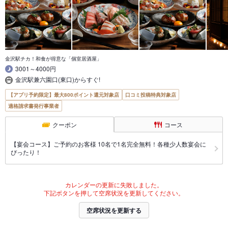
金沢駅チカ！和食が得意な「個室居酒屋」
3001～4000円
金沢駅兼六園口(東口)からすぐ!
【アプリ予約限定】最大800ポイント還元対象店
口コミ投稿特典対象店
適格請求書発行事業者
クーポン
コース
【宴会コース】ご予約のお客様 10名で1名完全無料！各種少人数宴会に
ぴったり！
カレンダーの更新に失敗しました。
下記ボタンを押して空席状況を更新してください。
空席状況を更新する