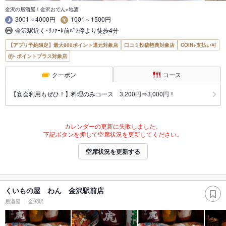
金沢の居酒屋！金沢おでん×地酒
3001～4000円
1001～1500円
金沢駅近く･ﾘﾌｧｰﾚ前ﾊﾞｽ停より徒歩4分
【アプリ予約限定】最大800ポイント還元対象店
口コミ投稿特典対象店
COIN+支払い可
ポイントプラス対象店
クーポン
コース
【宴会利用もぜひ！】料理のみコース 3,200円⇒3,000円！
カレンダーの更新に失敗しました。
下記ボタンを押して空席状況を更新してください。
空席状況を更新する
くいもの屋 わん 金沢駅前店
居酒屋
金沢駅