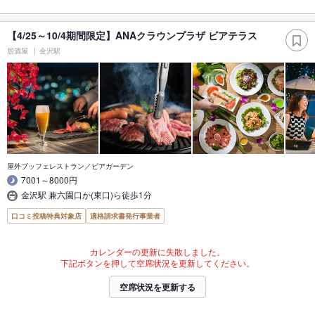
【4/25～10/4期間限定】ANAクラウンプラザ ビアテラス
居酒屋
金沢駅
屋外ブッフェレストラン／ビアガーデン
7001～8000円
金沢駅 兼六園口か(東口)ら徒歩1分
口コミ投稿特典対象店
適格請求書発行事業者
カレンダーの更新に失敗しました。
下記ボタンを押して空席状況を更新してください。
空席状況を更新する