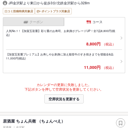
JR金沢駅より東口から徒歩3分/北鉄金沢駅から328m
口コミ投稿特典対象店
ポイントプラス対象店
クーポン
コース
人気No.1！【加賀五彩重】彩り重のお寿司、お刺身がグレードUP！全7品8,800円(税
込)
8,800円
（税込）
【加賀五彩重プレミアム】お寿しやお刺身に加え能登牛のすき焼きまでを堪能全8品
11,000円(税込)
11,000円
（税込）
カレンダーの更新に失敗しました。
下記ボタンを押して空席状況を更新してください。
空席状況を更新する
居酒屋 ちょん兵衛 （ちょんべえ）
居酒屋
金沢駅