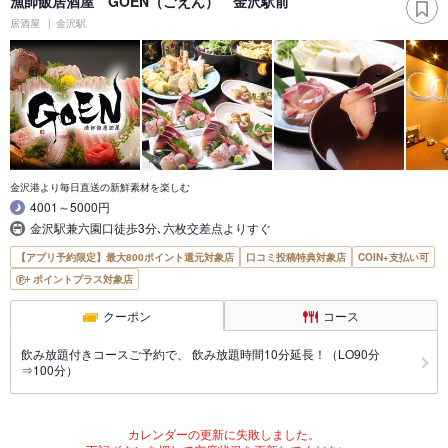
漁師飯居酒屋 GOEN（ごえん） 金沢駅前
居酒屋
金沢駅
金沢港より毎日直送の新鮮素材を楽しむ
4001～5000円
金沢駅兼六園口徒歩3分､六枚交差点よりすぐ
【アプリ予約限定】最大800ポイント還元対象店
口コミ投稿特典対象店
COIN+支払い可
ポイントプラス対象店
クーポン
コース
飲み放題付きコースご予約で、 飲み放題時間10分延長！（LO90分
⇒100分）
カレンダーの更新に失敗しました。