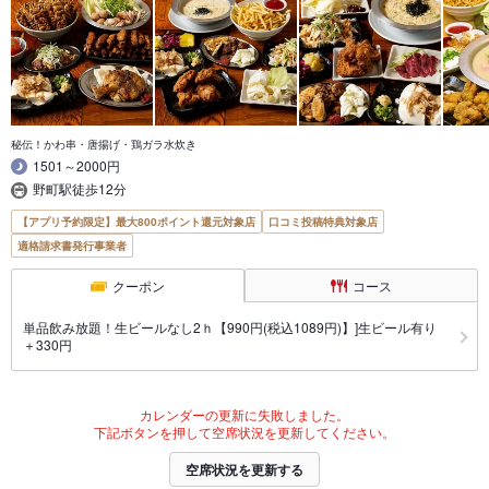
秘伝！かわ串・唐揚げ・鶏ガラ水炊き
1501～2000円
野町駅徒歩12分
【アプリ予約限定】最大800ポイント還元対象店
口コミ投稿特典対象店
適格請求書発行事業者
クーポン
コース
単品飲み放題！生ビールなし2ｈ【990円(税込1089円)】]生ビール有り
＋330円
カレンダーの更新に失敗しました。
下記ボタンを押して空席状況を更新してください。
空席状況を更新する