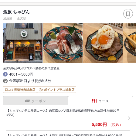
酒旅 ちゃびん
居酒屋
金沢駅
金沢駅徒歩8分◎コスパ最強の創作居酒屋！
4001～5000円
金沢駅出口より徒歩約8分
口コミ投稿特典対象店
ポイントプラス対象店
クーポン
コース
【ちゃびんの呑み放題コース】肉豆腐など♪日本酒2種2時間半飲み放題付き5500円
(税込)
5,500円
（税込）
【ちゃびんの呑み放題コース】大満足♪日本酒6～7種2時間半飲み放題付き6000円(税