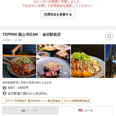
カレンダーの更新に失敗しました。
下記ボタンを押して空席状況を更新してください。
空席状況を更新する
TEPPAN 眉山-BIZAN- 金沢駅前店
居酒屋
金沢駅
創作鉄板料理と多彩な美酒を味わえるお店
4001～5000円
金沢駅兼六園口から徒歩5分｡
【アプリ予約限定】最大800ポイント還元対象店
口コミ投稿特典対象店
クーポン
コース