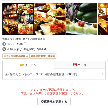
海鮮,おでん,地酒…懐かしの大衆居酒屋
4001～5000円
JR金沢駅より徒歩3分 岡ﾎﾃﾙ隣
口コミ投稿特典対象店
適格請求書発行事業者
クーポン
コース
全7品のんこっちゃコース 120分飲み放題付き…6000円
カレンダーの更新に失敗しました。
下記ボタンを押して空席状況を更新してください。
空席状況を更新する