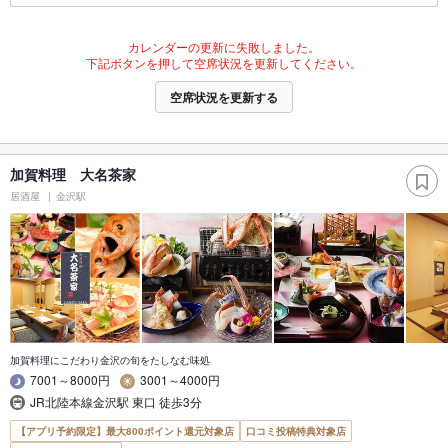
カレンダーの更新に失敗しました。
下記ボタンを押して空席状況を更新してください。
空席状況を更新する
加賀料理 大名茶家
居酒屋
金沢駅
加賀料理にこだわり金沢の旬をたしなむ味処
7001～8000円
3001～4000円
JR北陸本線金沢駅 東口 徒歩3分
【アプリ予約限定】最大800ポイント還元対象店
口コミ投稿特典対象店