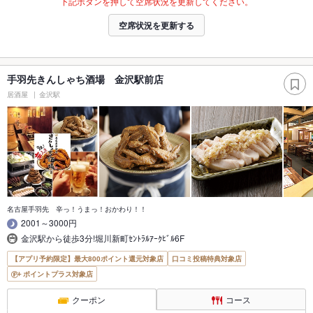
下記ボタンを押して空席状況を更新してください。
空席状況を更新する
手羽先きんしゃち酒場 金沢駅前店
居酒屋
金沢駅
名古屋手羽先 辛っ！うまっ！おかわり！！
2001～3000円
金沢駅から徒歩3分!堀川新町ｾﾝﾄﾗﾙｱｰｸﾋﾞﾙ6F
【アプリ予約限定】最大800ポイント還元対象店
口コミ投稿特典対象店
ポイントプラス対象店
クーポン
コース