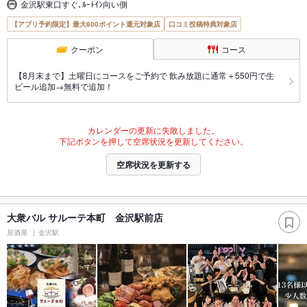
金沢駅東口すぐ､ﾙｰﾄｲﾝ向い側
【アプリ予約限定】最大800ポイント還元対象店
口コミ投稿特典対象店
クーポン
コース
【8月末まで】土曜日にコースをご予約で 飲み放題に通常＋550円で生
ビール追加→無料で追加！
カレンダーの更新に失敗しました。
下記ボタンを押して空席状況を更新してください。
空席状況を更新する
大衆バル サルーテ本町 金沢駅前店
居酒屋
金沢駅