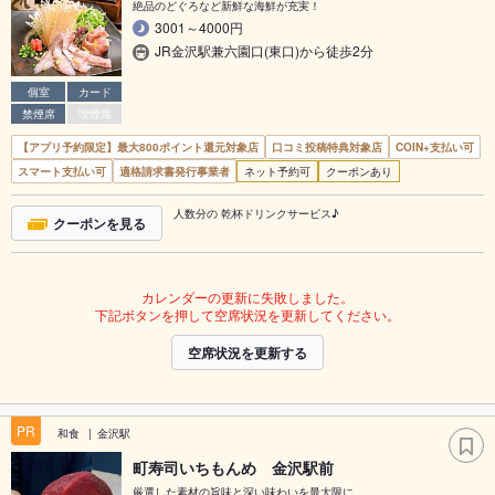
絶品のどぐろなど新鮮な海鮮が充実！
3001～4000円
JR金沢駅兼六園口(東口)から徒歩2分
個室
カード
禁煙席
喫煙席
【アプリ予約限定】最大800ポイント還元対象店
口コミ投稿特典対象店
COIN+支払い可
スマート支払い可
適格請求書発行事業者
ネット予約可
クーポンあり
人数分の 乾杯ドリンクサービス♪
クーポンを見る
カレンダーの更新に失敗しました。
下記ボタンを押して空席状況を更新してください。
空席状況を更新する
PR
和食
金沢駅
町寿司いちもんめ 金沢駅前
厳選した素材の旨味と深い味わいを最大限に