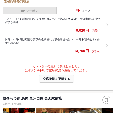
適格請求書発行事業者
クーポン
コース
《4月～11月6日期間限定》紅ずわい蟹コース〈全9品〉9,020円｜金沢港直送の金沢
紅蟹を堪能
9,020円
（税込）
[4月～11月6日期間限定/要予約]金沢 蟹のど黒会席 全9品 13,750円 料理長おすすめ！
蟹ものど黒も
13,750円
（税込）
カレンダーの更新に失敗しました。
下記ボタンを押して空席状況を更新してください。
空席状況を更新する
博多もつ鍋 馬肉 九州自慢 金沢駅前店
居酒屋
金沢駅