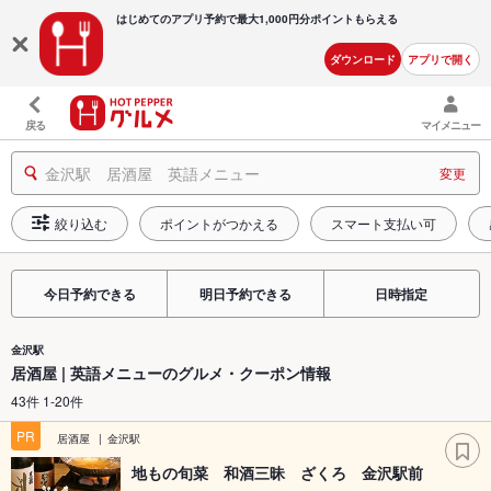
はじめてのアプリ予約で最大
1,000円分ポイントもらえる
ダウンロード
アプリで開く
戻る
マイメニュー
金沢駅 居酒屋 英語メニュー
変更
絞り込む
ポイントがつかえる
スマート支払い可
今日予約できる
明日予約できる
日時指定
金沢駅
居酒屋 | 英語メニューのグルメ・クーポン情報
43件 1-20件
PR
居酒屋
金沢駅
地もの旬菜 和酒三昧 ざくろ 金沢駅前