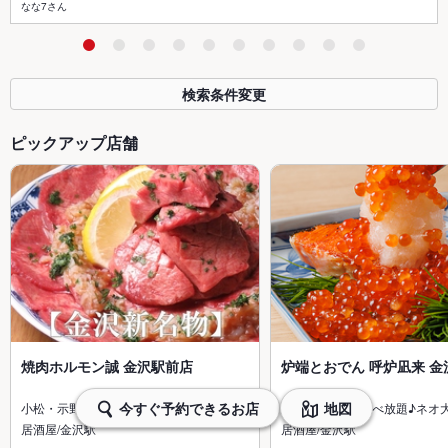
なな7さん
検索条件変更
ピックアップ店舗
焼肉ホルモン誠 金沢駅前店
炉端とおでん 呼炉凪来 金
今すぐ予約できるお店
地図
小松・示野の人気焼肉店が金沢駅に上陸
炉端×おでんの食べ放題♪ネオ
居酒屋/金沢駅
居酒屋/金沢駅