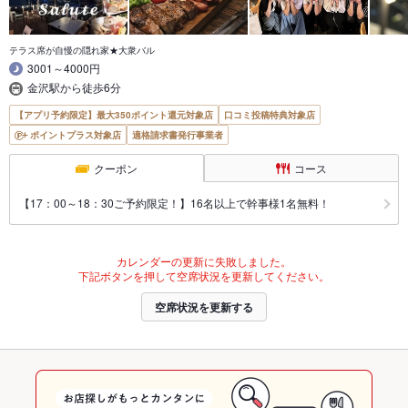
テラス席が自慢の隠れ家★大衆バル
3001～4000円
金沢駅から徒歩6分
【アプリ予約限定】最大350ポイント還元対象店
口コミ投稿特典対象店
ポイントプラス対象店
適格請求書発行事業者
クーポン
コース
【17：00～18：30ご予約限定！】16名以上で幹事様1名無料！
カレンダーの更新に失敗しました。
下記ボタンを押して空席状況を更新してください。
空席状況を更新する