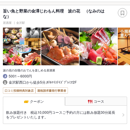
旨い魚と野菜の金澤じわもん料理 波の花 （なみのは
な）
居酒屋
金沢駅
波の花の自慢のおでんを楽しめる居酒屋
5001～6000円
金沢駅西口から徒歩5分,ﾎﾃﾙﾏｲｽﾃｲｽﾞﾌﾟﾚﾐｱ2F
口コミ投稿特典対象店
適格請求書発行事業者
クーポン
コース
飲み放題付き 税込10,000円コースご予約の方には飲み放題30分延長
をプレゼントいたします。