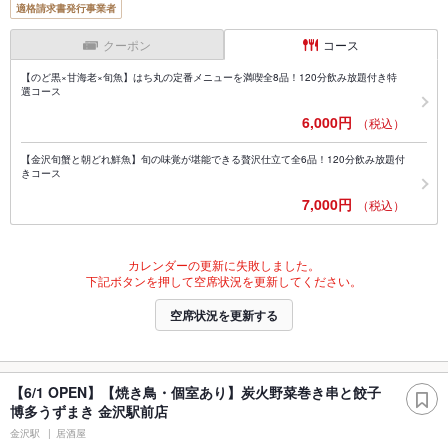
適格請求書発行事業者
クーポン
コース
【のど黒×甘海老×旬魚】はち丸の定番メニューを満喫全8品！120分飲み放題付き特
選コース
6,000円
（税込）
【金沢旬蟹と朝どれ鮮魚】旬の味覚が堪能できる贅沢仕立て全6品！120分飲み放題付
きコース
7,000円
（税込）
カレンダーの更新に失敗しました。
下記ボタンを押して空席状況を更新してください。
空席状況を更新する
【6/1 OPEN】【焼き鳥・個室あり】炭火野菜巻き串と餃子
博多うずまき 金沢駅前店
金沢駅
居酒屋