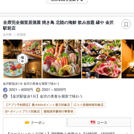
全席完全個室居酒屋 焼き鳥 北陸の海鮮 飲み放題 縁や 金沢
駅前店
金沢駅
居酒屋
金沢駅徒歩1分 金沢の美食を個室で味わう
3001～4000円
2001～3000円
【金沢駅徒歩1分】金沢の美食を個室で味わう
【アプリ予約限定】最大800ポイント還元対象店
口コミ投稿特典対象店
ポイントプラス対象店
適格請求書発行事業者
クーポン
コース
【コースじゃなくてOK！】2時間飲み放題のみ【1980円→1500円】