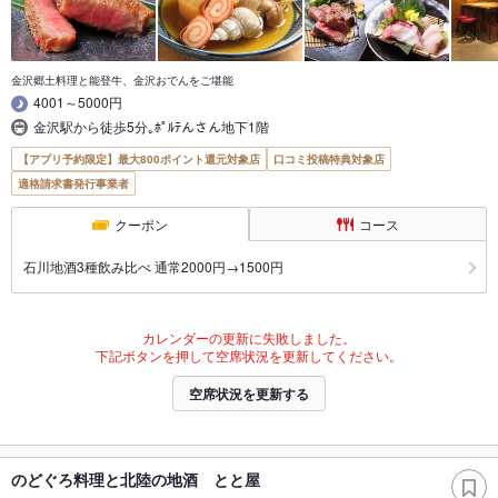
金沢郷土料理と能登牛、金沢おでんをご堪能
4001～5000円
金沢駅から徒歩5分｡ﾎﾟﾙﾃんさん地下1階
【アプリ予約限定】最大800ポイント還元対象店
口コミ投稿特典対象店
適格請求書発行事業者
クーポン
コース
石川地酒3種飲み比べ 通常2000円→1500円
カレンダーの更新に失敗しました。
下記ボタンを押して空席状況を更新してください。
空席状況を更新する
のどぐろ料理と北陸の地酒 とと屋