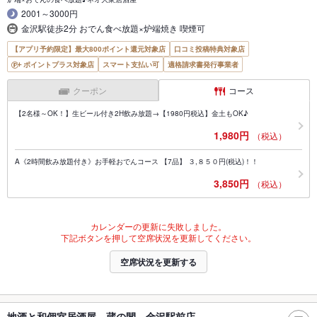
2001～3000円
金沢駅徒歩2分 おでん食べ放題×炉端焼き 喫煙可
【アプリ予約限定】最大800ポイント還元対象店
口コミ投稿特典対象店
ポイントプラス対象店
スマート支払い可
適格請求書発行事業者
クーポン
コース
【2名様～OK！】生ビール付き2H飲み放題→【1980円税込】金土もOK♪
1,980円
（税込）
A《2時間飲み放題付き》お手軽おでんコース 【7品】 ３,８５０円(税込)！！
3,850円
（税込）
カレンダーの更新に失敗しました。
下記ボタンを押して空席状況を更新してください。
空席状況を更新する
地酒と和個室居酒屋 蔵の間 金沢駅前店