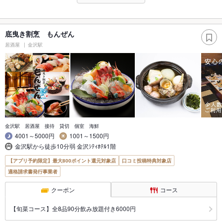
底曳き割烹 もんぜん
居酒屋
金沢駅
金沢駅 居酒屋 接待 貸切 個室 海鮮
4001～5000円
1001～1500円
金沢駅から徒歩10分弱 金沢ｼﾃｨﾎﾃﾙ1階
【アプリ予約限定】最大800ポイント還元対象店
口コミ投稿特典対象店
適格請求書発行事業者
クーポン
コース
【旬菜コース】全8品90分飲み放題付き6000円