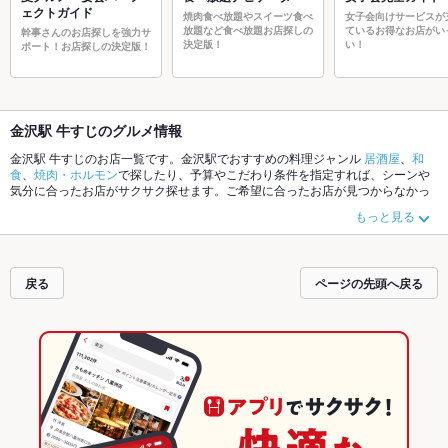
ェクトガイド
焼肉食べ放題やスイーツ食べ
女子会向けサービスが
放題など食べ放題お店探しの
ているお得なお店がい
幹事さんのお店探しを強力サ
決定版！
い！
ポート！お店探しの決定版！
金沢駅 牛すじのグルメ情報
金沢駅 牛すじのお店一覧です。金沢駅でおすすめの料理ジャンル
居酒屋
、
和
食
、
焼肉・ホルモン
で探したり、予算やこだわり条件を指定すれば、シーンや
気分に合ったお店がサクサク探せます。ご希望に合ったお店が見つからなかっ
たら、近隣のエリア
金沢駅
、
武蔵・近江町
、
ひがし茶屋周辺
もチェックしてみ
もっと見る
てください。ホットペッパーグルメなら、お得なクーポンはもちろん、こだわ
りメニュー
からあげ
、
お茶漬け
、
手羽先
や季節のおすすめ料理など、お店の最
新情報をご紹介しているので安心！24時間使える簡単便利なネット予約が使え
るお店も拡大中です。友達どうしの飲み会にも、会社の宴会にも、デートやパ
戻る
ページの先頭へ戻る
ーティーにもお得に便利にホットペッパーグルメをご利用ください。