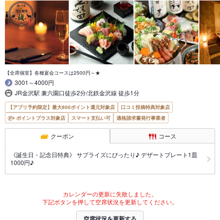
【全席個室】各種宴会コースは2500円～★
3001～4000円
JR金沢駅 兼六園口徒歩2分/北鉄金沢線 徒歩1分
【アプリ予約限定】最大800ポイント還元対象店
口コミ投稿特典対象店
ポイントプラス対象店
スマート支払い可
適格請求書発行事業者
クーポン
コース
《誕生日・記念日特典》 サプライズにぴったり♪ デザートプレート1皿
1000円♪
カレンダーの更新に失敗しました。
下記ボタンを押して空席状況を更新してください。
空席状況を更新する