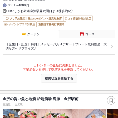
3001～4000円
IRいしかわ鉄道金沢駅兼六園口より徒歩約6分
【アプリ予約限定】最大800ポイント還元対象店
口コミ投稿特典対象店
ポイントプラス対象店
適格請求書発行事業者
クーポン
コース
【誕生日・記念日特典】メッセージ入りデザートプレート無料贈呈！大
切な方へサプライズ♪
カレンダーの更新に失敗しました。
下記ボタンを押して空席状況を更新してください。
空席状況を更新する
金沢の旨い魚と地酒 炉端酒場 海源 金沢駅前
居酒屋
金沢駅