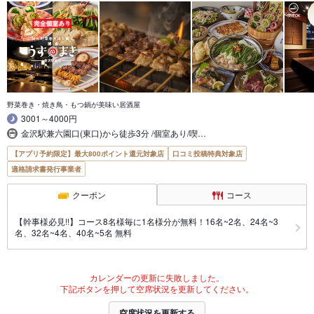
野菜巻き・焼き鳥・もつ鍋が美味い居酒屋
3001～4000円
金沢駅兼六園口(東口)から徒歩3分 /個室あり/喫…
【アプリ予約限定】最大800ポイント還元対象店
口コミ投稿特典対象店
適格請求書発行事業者
クーポン
コース
【幹事様必見!!】コース8名様毎に1名様分が無料！16名~2名、24名~3
名、32名~4名、40名~5名 無料
カレンダーの更新に失敗しました。
下記ボタンを押して空席状況を更新してください。
空席状況を更新する