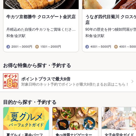
牛カツ京都勝牛 クロスゲート金沢店
うなぎ四代目菊川 クロス
店
丹精込めた自慢の牛カツをご賞味くださ…
90年の歴史を持つ鰻卸問屋が
和食/金沢駅
和食/金沢駅
2001～3000円
1501～2000円
4001～5000円
4001～500
お得な特集から探す・予約する
ポイントプラスで最大8倍
対象日時のネット予約でポイントが最大8倍たまるお店はこちら！
目的から探す・予約する
夏グルメ・宴会パーフ
食べ放題ナビゲーター
女子会完全ガイド