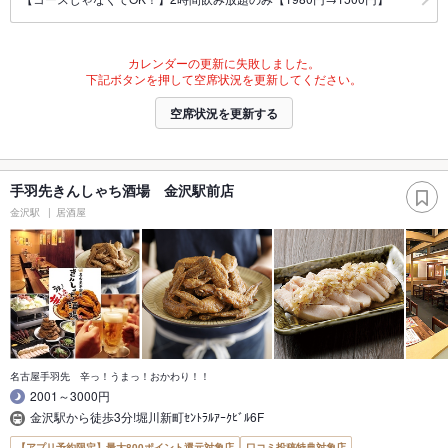
カレンダーの更新に失敗しました。
下記ボタンを押して空席状況を更新してください。
空席状況を更新する
手羽先きんしゃち酒場 金沢駅前店
金沢駅
居酒屋
名古屋手羽先 辛っ！うまっ！おかわり！！
2001～3000円
金沢駅から徒歩3分!堀川新町ｾﾝﾄﾗﾙｱｰｸﾋﾞﾙ6F
【アプリ予約限定】最大800ポイント還元対象店
口コミ投稿特典対象店