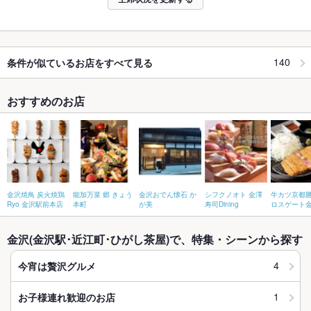
140
条件が似ているお店をすべて見る
おすすめのお店
金沢焼鳥 炭火焼鶏
能加万菜 郷 きょう
金沢おでん懐石 か
シフクノオト 金澤
牛カツ京都勝
Ryo 金沢駅前本店
本町
が美
寿司Dining
ロスゲート
金沢(金沢駅･近江町･ひがし茶屋)で、特集・シーンから探す
4
今宵は贅沢グルメ
1
お子様連れ歓迎のお店