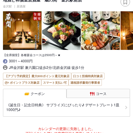
金沢駅
居酒屋
【全席個室】各種宴会コースは2500円～★
3001～4000円
JR金沢駅 兼六園口徒歩2分/北鉄金沢線 徒歩1分
【アプリ予約限定】最大800ポイント還元対象店
口コミ投稿特典対象店
ポイントプラス対象店
スマート支払い可
適格請求書発行事業者
クーポン
コース
《誕生日・記念日特典》 サプライズにぴったり♪ デザートプレート1皿
1000円♪
カレンダーの更新に失敗しました。