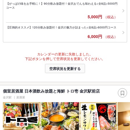
【がっぱの味をお手軽に！】90分飲み放題付！金沢おでんも味わえる<全8品>5000円
コース
5,000円
（税込）
【圧倒的オススメ】120分飲み放題付！金沢の魅力が詰まった<全8品>6000円コース
6,000円
（税込）
カレンダーの更新に失敗しました。
下記ボタンを押して空席状況を更新してください。
空席状況を更新する
個室居酒屋 日本酒飲み放題と海鮮 トロ壱 金沢駅前店
金沢駅
居酒屋