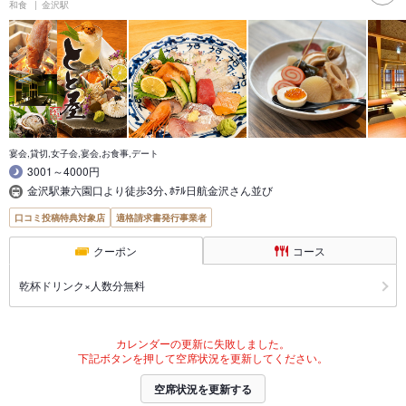
和食
金沢駅
宴会,貸切,女子会,宴会,お食事,デート
3001～4000円
金沢駅兼六園口より徒歩3分､ﾎﾃﾙ日航金沢さん並び
口コミ投稿特典対象店
適格請求書発行事業者
クーポン
コース
乾杯ドリンク×人数分無料
カレンダーの更新に失敗しました。
下記ボタンを押して空席状況を更新してください。
空席状況を更新する