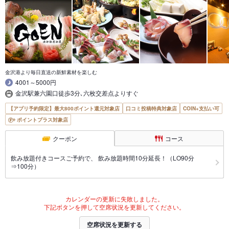
金沢港より毎日直送の新鮮素材を楽しむ
4001～5000円
金沢駅兼六園口徒歩3分､六枚交差点よりすぐ
【アプリ予約限定】最大800ポイント還元対象店
口コミ投稿特典対象店
COIN+支払い可
ポイントプラス対象店
クーポン
コース
飲み放題付きコースご予約で、 飲み放題時間10分延長！（LO90分
⇒100分）
カレンダーの更新に失敗しました。
下記ボタンを押して空席状況を更新してください。
空席状況を更新する