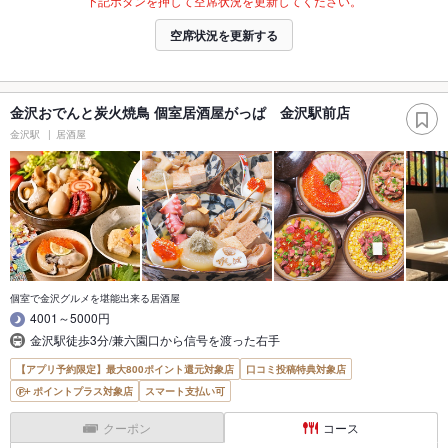
下記ボタンを押して空席状況を更新してください。
空席状況を更新する
金沢おでんと炭火焼鳥 個室居酒屋がっぱ 金沢駅前店
金沢駅
居酒屋
個室で金沢グルメを堪能出来る居酒屋
4001～5000円
金沢駅徒歩3分/兼六園口から信号を渡った右手
【アプリ予約限定】最大800ポイント還元対象店
口コミ投稿特典対象店
ポイントプラス対象店
スマート支払い可
クーポン
コース