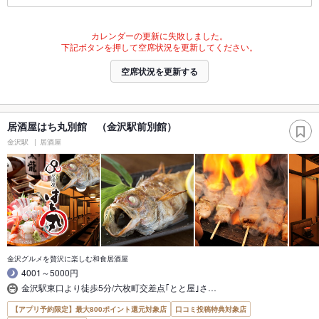
カレンダーの更新に失敗しました。
下記ボタンを押して空席状況を更新してください。
空席状況を更新する
居酒屋はち丸別館 （金沢駅前別館）
金沢駅
居酒屋
金沢グルメを贅沢に楽しむ和食居酒屋
4001～5000円
金沢駅東口より徒歩5分/六枚町交差点｢とと屋｣さ…
【アプリ予約限定】最大800ポイント還元対象店
口コミ投稿特典対象店