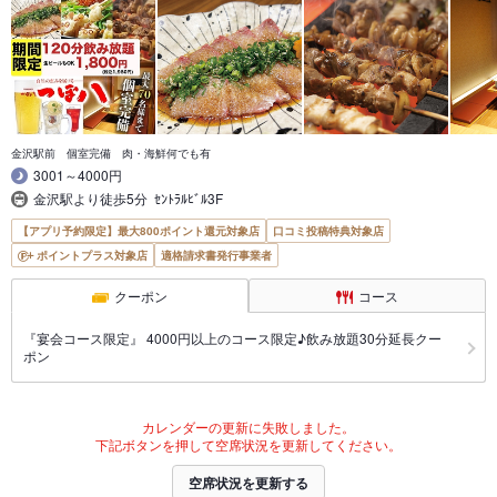
金沢駅前 個室完備 肉・海鮮何でも有
3001～4000円
金沢駅より徒歩5分 ｾﾝﾄﾗﾙﾋﾞﾙ3F
【アプリ予約限定】最大800ポイント還元対象店
口コミ投稿特典対象店
ポイントプラス対象店
適格請求書発行事業者
クーポン
コース
『宴会コース限定』 4000円以上のコース限定♪飲み放題30分延長クー
ポン
カレンダーの更新に失敗しました。
下記ボタンを押して空席状況を更新してください。
空席状況を更新する