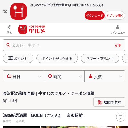
はじめてのアプリ予約で最大
1,000円分ポイントもらえる
ダウンロード
アプリで開く
戻る
マイメニュー
金沢駅 牛すじ
変更
絞り込む
ポイントがつかえる
スマート支払い可
日付
時間
人数
金沢駅の和食全般 | 牛すじのグルメ・クーポン情報
8件 1-8件
地図で表示
漁師飯居酒屋 GOEN（ごえん） 金沢駅前
居酒屋
金沢駅