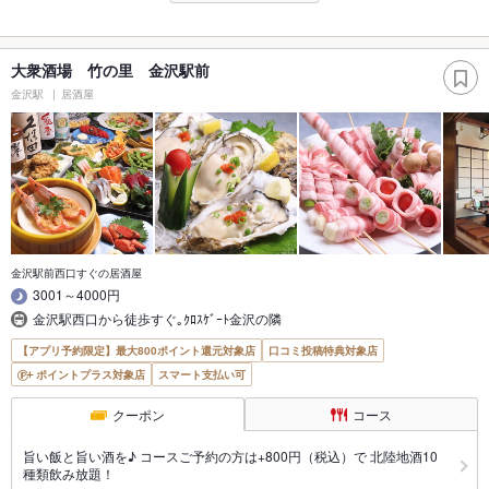
大衆酒場 竹の里 金沢駅前
金沢駅
居酒屋
金沢駅前西口すぐの居酒屋
3001～4000円
金沢駅西口から徒歩すぐ｡ｸﾛｽｹﾞｰﾄ金沢の隣
【アプリ予約限定】最大800ポイント還元対象店
口コミ投稿特典対象店
ポイントプラス対象店
スマート支払い可
クーポン
コース
旨い飯と旨い酒を♪ コースご予約の方は+800円（税込）で 北陸地酒10
種類飲み放題！