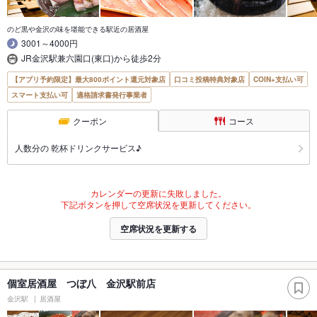
のど黒や金沢の味を堪能できる駅近の居酒屋
3001～4000円
JR金沢駅兼六園口(東口)から徒歩2分
【アプリ予約限定】最大800ポイント還元対象店
口コミ投稿特典対象店
COIN+支払い可
スマート支払い可
適格請求書発行事業者
クーポン
コース
人数分の 乾杯ドリンクサービス♪
カレンダーの更新に失敗しました。
下記ボタンを押して空席状況を更新してください。
空席状況を更新する
個室居酒屋 つぼ八 金沢駅前店
金沢駅
居酒屋