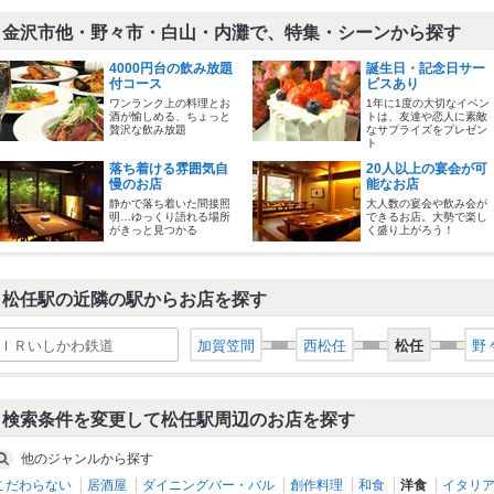
金沢市他・野々市・白山・内灘で、特集・シーンから探す
4000円台の飲み放題
誕生日・記念日サー
付コース
ビスあり
ワンランク上の料理とお
1年に1度の大切なイベン
酒が愉しめる、ちょっと
トは、友達や恋人に素敵
贅沢な飲み放題
なサプライズをプレゼン
ト
落ち着ける雰囲気自
20人以上の宴会が可
慢のお店
能なお店
静かで落ち着いた間接照
大人数の宴会や飲み会が
明…ゆっくり語れる場所
できるお店。大勢で楽し
がきっと見つかる
く盛り上がろう！
松任駅の近隣の駅からお店を探す
ＩＲいしかわ鉄道
加賀笠間
西松任
松任
野
検索条件を変更して松任駅周辺のお店を探す
他のジャンルから探す
こだわらない
居酒屋
ダイニングバー・バル
創作料理
和食
洋食
イタリ