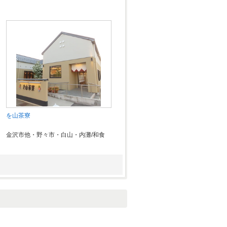
を山茶寮
金沢市他・野々市・白山・内灘/和食