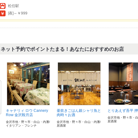
松任駅
[夜]～￥999
ネット予約でポイントたまる！あなたにおすすめのお店
キャナリィ ロウ Cannery
釜炊きごはん銀シャリ魚と
とりあえず吾平 
Row 金沢鞍月店
肉時々お酒
金沢市他・野々市・白
居酒屋
金沢市他・野々市・白山・内灘/
金沢市他・野々市・白山・内灘/
イタリアン・フレンチ
居酒屋