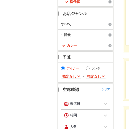
松任駅
お店ジャンル
すべて
洋食
カレー
予算
ディナー
ランチ
～
空席確認
クリア