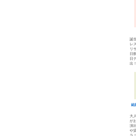
誕
レ
リ
日
日
出
結
大
が
演
や
ラ