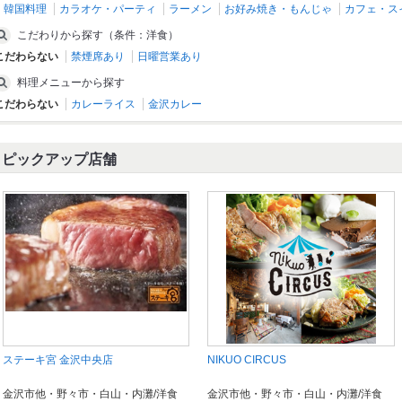
韓国料理
カラオケ・パーティ
ラーメン
お好み焼き・もんじゃ
カフェ・ス
こだわりから探す（条件：洋食）
こだわらない
禁煙席あり
日曜営業あり
料理メニューから探す
こだわらない
カレーライス
金沢カレー
ピックアップ店舗
ステーキ宮 金沢中央店
NIKUO CIRCUS
金沢市他・野々市・白山・内灘/洋食
金沢市他・野々市・白山・内灘/洋食