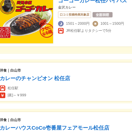
ゴーゴーカレー松任バイパス
金沢カレー
口コミ投稿特典対象店
1501～2000円
1001～1500円
JR松任駅よりタクシーで5分
洋食｜白山市
カレーのチャンピオン 松任店
松任駅
[夜]～￥999
洋食｜白山市
カレーハウスCoCo壱番屋フェアモール松任店