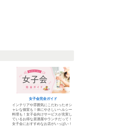
焼肉ダイニング あんぎゅう an牛 金沢
金沢市他・野々市・白山・内灘/焼肉・
ホルモン
焼肉てん
女子会完全ガイド
インテリアや雰囲気にこだわったオシ
金沢市他・野々市・白山・内灘/焼肉・
ャレな個室も！体にやさしいヘルシー
ホルモン
料理も！女子会向けサービスが充実し
ているお得な居酒屋やランチだって！
女子会におすすめなお店がいっぱい！