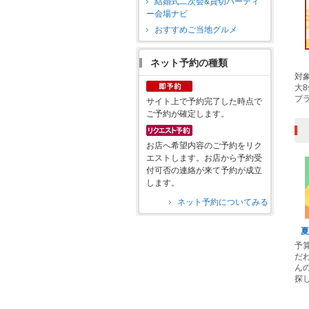
結婚式二次会&貸切パーティ
ー会場ナビ
おすすめご当地グルメ
ネット予約の種類
対
大
プ
サイト上で予約完了した時点で
ご予約が確定します。
お店へ希望内容のご予約をリク
エストします。お店から予約受
付可否の連絡が来て予約が成立
します。
ネット予約についてみる
夏
予
だ
ん
探