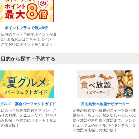
金沢なごみ亭 北都 ほくと
菜香樓 新館
ポイントプラスで最大8倍
金沢市他・野々市・白山・内灘/和食
金沢市他・野々市・白山・内灘/中華
象日時のネット予約でポイントが最
8倍たまるお店はこちら！ポイント
ラスでお得にポイントをためよう！
目的から探す・予約する
焼肉 一善 いちぜん 金沢 野々市
金沢焼肉 山下寅次郎
グルメ・宴会パーフェクトガイド
目的別食べ放題ナビゲーター
算に合った飲み放題付きプラン、こ
定番の焼肉食べ放題やスイーツ食べ放
金沢市他・野々市・白山・内灘/焼肉・
金沢市他・野々市・白山・内灘/焼肉・
わりの料理、メニューなど、幹事さ
題から、ちょっと贅沢なしゃぶしゃぶ
ホルモン
ホルモン
のお店探しを強力にサポート！お店
食べ放題や寿司食べ放題まで。ランチ
しの決定版！
ビュッフェやホテルバイキングも、食
べ放題お店探しの決定版！