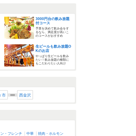
3000円台の飲み放題
付コース
予算を決めて飲み会をす
るなら、満足度が高いこ
のコースがおすすめ
生ビールも飲み放題O
Kのお店
やっぱり生ビールを飲み
たい！飲み放題の種類に
もこだわりたい人向け
々市
西金沢
アン・フレンチ
中華
焼肉・ホルモン