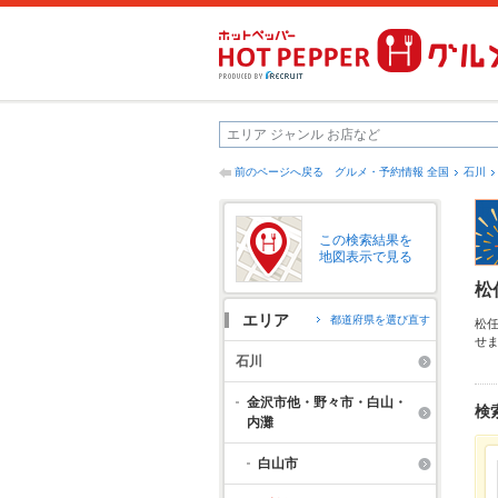
前のページへ戻る
グルメ・予約情報 全国
石川
この検索結果を
地図表示で見る
松
エリア
都道府県を選び直す
松
せ
料
石川
も
金沢市他・野々市・白山・
検
内灘
白山市