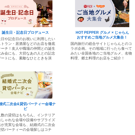
誕生日・記念日プロデュース
HOT PEPPER グルメ × じゃらん
おすすめご当地グルメ大集合！
生日や記念日のお祝いに利用したい
ストラン・居酒屋などのお店を徹底
国内旅行の総合サイトじゃらんとのコ
サーチ！友人や職場の仲間との誕生
ラボ企画。その地域に行ったら食べて
飲み会にも、大切なあの人との記念
みたい全国各地のご当地グルメ、名物
デートにも、素敵なひとときを演
料理、郷土料理のお店をご紹介！
！
婚式二次会&貸切パーティー会場ナ
ビ
人数の貸切はもちろん、インテリア
おしゃれな会場や設備やサプライズ
出が充実な会場も、結婚式の二次会
貸切パーティーの会場探しはコチ
！