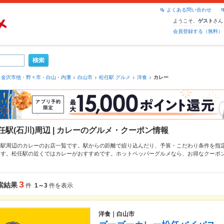
よくある問い合わせ
ようこそ、
さん
ゲスト
会員登録する（無料）
金沢市他・野々市・白山・内灘
白山市
松任駅 グルメ
洋食
カレー
任駅(石川)周辺 | カレーのグルメ・クーポン情報
任駅周辺のカレーのお店一覧です。駅からの距離で絞り込んだり、予算・こだわり条件を指
ます。松任駅の近くではカレーがおすすめです。ホットペッパーグルメなら、お得なクーポ
理など、お店の最新情報をご紹介しているので安心！24時間使える簡単便利なネット予約が
、会社の宴会にも、デートやパーティーにもお得に便利にホットペッパーグルメをご利用く
3
索結果
件
1～3
件を表示
洋食｜白山市