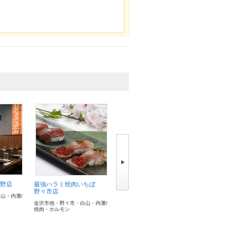
押野店
最強ハラミ焼肉いちぼ
力八精肉店直営 金澤 力八
神戸クッ
野々市店
ッフェ野
山・内灘/
金沢市他・野々市・白山・内灘/
焼肉・ホルモン
金沢市他・野々市・白山・内灘/
金沢市他・
焼肉・ホルモン
居酒屋