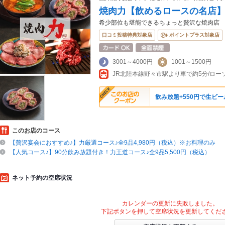
焼肉力【飲めるロースの名店
希少部位も堪能できるちょっと贅沢な焼肉店
口コミ投稿特典対象店
ポイントプラス対象店
3001～4000円
1001～1500円
JR北陸本線野々市駅より車で約5分/ロ
飲み放題+550円で生ビー
このお店のコース
【贅沢宴会におすすめ♪】力厳選コース♪全9品4,980円（税込）※お料理のみ
【人気コース♪】90分飲み放題付き！力王道コース♪全9品5,500円（税込）
ネット予約の空席状況
カレンダーの更新に失敗しました。
下記ボタンを押して空席状況を更新してくだ