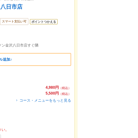
】八日市店
スマート支払い可
ポイントつかえる
ーソン金沢八日市店すぐ隣
ル追加♪
4,980円
（税込）
5,500円
（税込）
コース・メニューをもっと見る
さい。