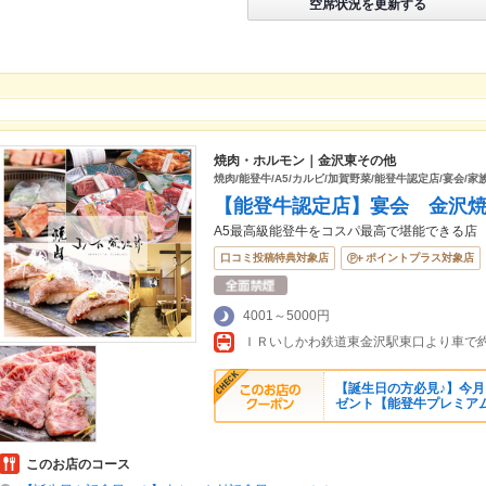
空席状況を更新する
焼肉・ホルモン｜金沢東その他
焼肉/能登牛/A5/カルビ/加賀野菜/能登牛認定店/宴会/家
【能登牛認定店】宴会 金沢
A5最高級能登牛をコスパ最高で堪能できる店
口コミ投稿特典対象店
ポイントプラス対象店
4001～5000円
ＩＲいしかわ鉄道東金沢駅東口より車で約
【誕生日の方必見♪】今
ゼント【能登牛プレミア
このお店のコース