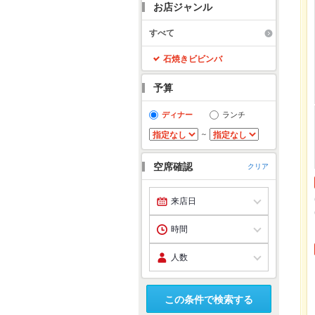
お店ジャンル
すべて
石焼きビビンバ
予算
ディナー
ランチ
～
空席確認
クリア
この条件で検索する