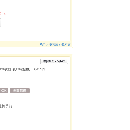
さい。
焼肉 戸板商店 戸板本店
時/土日祝17時迄生ビール319円
陸橋手前