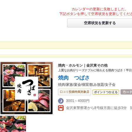
カレンダーの更新に失敗しました。
下記ボタンを押して空席状況を更新してくだ
空席状況を更新する
焼肉・ホルモン｜金沢東その他
上質なお肉がリーズナブルに味わえる焼肉つばさ！平日19
焼肉 つばさ
焼肉/家族/宴会/個室/飲み放題/女子会
口コミ投稿特典対象店
ポイントつかえる
3001～4000円
金沢東警察署から8号線方面に徒歩3分 