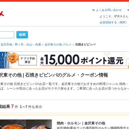
よくある問い合わせ
ようこそ、
さん
ゲスト
会員登録する（無料）
金沢市他・野々市・白山・内灘
金沢東その他 グルメ
石焼きビビンバ
沢東その他 | 石焼きビビンバのグルメ・クーポン情報
沢東その他 石焼きビビンバのお店一覧です。金沢東その他でおすすめの料理ジャンル
焼肉・
れば、シーンや気分に合ったお店がサクサク探せます。ご希望に合ったお店が見つからなか
、
金沢東その他
もチェックしてみてください。ホットペッパーグルメなら、お得なクーポン
羽先
や季節のおすすめ料理など、お店の最新情報をご紹介しているので安心！24時間使える
達どうしの飲み会にも、会社の宴会にも、デートやパーティーにもお得に便利にホットペッ
7
索結果
件
1～7
件を表示
焼肉・ホルモン｜金沢東その他
金沢/焼肉/宴会/ランチ/黒毛和牛/ホルモン/韓国料理/牛