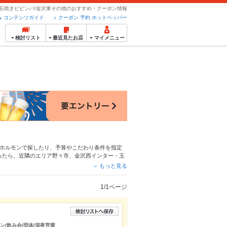
石焼きビビンバ/金沢東その他のおすすめ・クーポン情報
コンテンツガイド
クーポン 予約 ホットペッパー
検討リスト
最近見たお店
マイメニュー
ホルモン
で探したり、予算やこだわり条件を指定
ったら、近隣のエリア
野々市
、
金沢西インター・玉
はもちろん、こだわりメニュー
牛タン
、
からあげ
、
もっと見る
簡単便利なネット予約が使えるお店も拡大中です。
パーグルメをご利用ください。
1/1ページ
タン/飲み会/団体/深夜営業