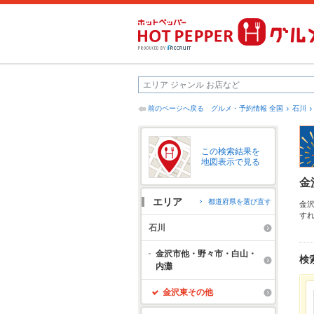
前のページへ戻る
グルメ・予約情報 全国
石川
この検索結果を
地図表示で見る
金
エリア
都道府県を選び直す
金
す
鉾
石川
手
友
金沢市他・野々市・白山・
検
内灘
金沢東その他