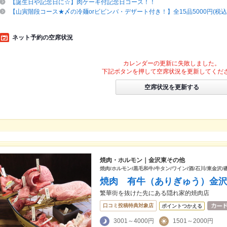
【誕生日や記念日に☆】肉ケーキ付記念日コース！！
【山寅階段コース★〆の冷麺orビビンバ・デザート付き！】全15品5000円(税込
ネット予約の空席状況
カレンダーの更新に失敗しました。
下記ボタンを押して空席状況を更新してくだ
空席状況を更新する
焼肉・ホルモン｜金沢東その他
焼肉/ホルモン/黒毛和牛/牛タン/ワイン/酒/石川/東金沢/
焼肉 有牛（ありぎゅう）金
繁華街を抜けた先にある隠れ家的焼肉店
口コミ投稿特典対象店
ポイントつかえる
3001～4000円
1501～2000円