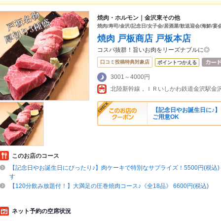
焼肉・ホルモン｜金沢東その他
焼肉/寿司/金沢/記念日/女子会/居酒屋/歓送迎会/海鮮/宴
焼肉 戸板商店 戸板本店
コスパ抜群！旨いお肉をリーズナブルに◎
口コミ投稿特典対象店
ポイントつかえる
3001～4000円
北陸新幹線，ＩＲいしかわ鉄道金沢駅金沢
【記念日やお誕生日に♪】肉
ご用意OK
このお店のコース
【記念日やお誕生日にぴったり♪】肉ケーキで特別なサプライズ！5500円(税込
す
【120分飲み放題付！】大満足の圧巻焼肉コース♪《全18品》 6600円(税込)
ネット予約の空席状況