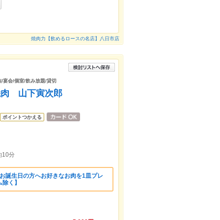
焼肉力【飲めるロースの名店】八日市店
族/宴会/個室/飲み放題/貸切
焼肉 山下寅次郎
ポイントつかえる
10分
月お誕生日の方へお好きなお肉を1皿プレ
ム除く】