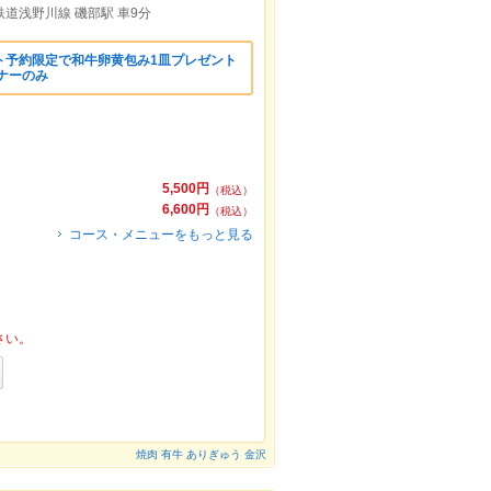
鉄道浅野川線 磯部駅 車9分
ト予約限定で和牛卵黄包み1皿プレゼント
ナーのみ
5,500円
（税込）
6,600円
（税込）
コース・メニューをもっと見る
さい。
焼肉 有牛 ありぎゅう 金沢