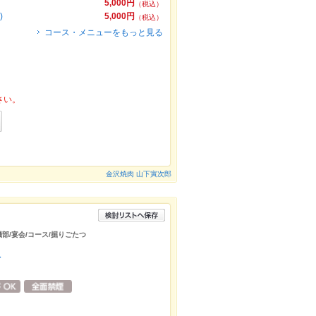
5,000円
（税込）
)
5,000円
（税込）
コース・メニューをもっと見る
さい。
金沢焼肉 山下寅次郎
磯部/宴会/コース/掘りごたつ
沢