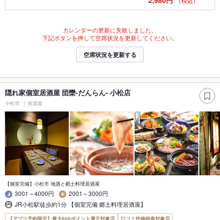
2,980円
（税込）
カレンダーの更新に失敗しました。
下記ボタンを押して空席状況を更新してください。
空席状況を更新する
隠れ家個室居酒屋 団欒-だんらん- 小松店
小松市
居酒屋
【個室完備】小松市 地酒と郷土料理居酒屋
3001～4000円
2001～3000円
JR小松駅徒歩約1分 【個室完備 郷土料理居酒屋】
【アプリ予約限定】最大800ポイント還元対象店
口コミ投稿特典対象店