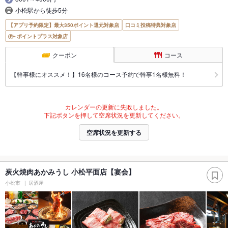
小松駅から徒歩5分
【アプリ予約限定】最大350ポイント還元対象店
口コミ投稿特典対象店
ポイントプラス対象店
クーポン
コース
【幹事様にオススメ！】16名様のコース予約で幹事1名様無料！
カレンダーの更新に失敗しました。
下記ボタンを押して空席状況を更新してください。
空席状況を更新する
炭火焼肉あかみうし 小松平面店【宴会】
小松市
居酒屋