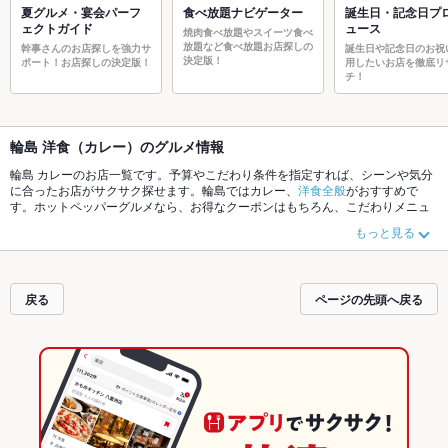
夏グルメ・宴会パーフ
食べ放題ナビゲーター
誕生日・記念日プ
ェクトガイド
ュース
焼肉食べ放題やスイーツ食べ
放題など食べ放題お店探しの
幹事さんのお店探しを強力サ
誕生日や記念日のお祝
決定版！
ポート！お店探しの決定版！
用したいお店を徹底リ
チ！
輪島 洋食（カレー）のグルメ情報
輪島 カレーのお店一覧です。予算やこだわり条件を指定すれば、シーンや気分
に合ったお店がサクサク探せます。輪島ではカレー、
洋食全般
がおすすめで
す。ホットペッパーグルメなら、お得なクーポンはもちろん、こだわりメニュ
ーや季節のおすすめ料理など、お店の最新情報をご紹介しているので安心！24
もっと見る
時間使える簡単便利なネット予約が使えるお店も拡大中です。友達どうしの飲
み会にも、会社の宴会にも、デートやパーティーにもお得に便利にホットペッ
パーグルメをご利用ください。
戻る
ページの先頭へ戻る