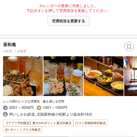
カレンダーの更新に失敗しました。
下記ボタンを押して空席状況を更新してください。
空席状況を更新する
茶和庵
小松市
居酒屋
レンガ調のレトロな雰囲気・趣を感じる空間
2001～3000円
1001～1500円
IRいしかわ鉄道､北陸新幹線小松駅より徒歩約16分
【アプリ予約限定】最大350ポイント還元対象店
口コミ投稿特典対象店
ポイントプラス対象店