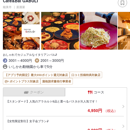
Cafe&Bal GABULI
能美市
居酒屋
おしゃれでカジュアルなイタリアンバル♪
3001～4000円
2001～3000円
いしかわ動物園から車で5分
【アプリ予約限定】最大350ポイント還元対象店
口コミ投稿特典対象店
ポイントプラス対象店
適格請求書発行事業者
クーポン
コース
【スタンダード】人気のアラカルト6品と選べるパスタが大人気です！
4,950円
（税込）
【女性限定割引】女子会プラン♪