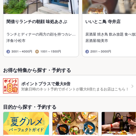
間借りランチの朝顔 味処あさぶ
いいとこ鳥 寺井店
ランチとディナーの両方の顔を持つカレ…
居酒屋 焼き鳥 飲み放題 食べ放
洋食/小松市
居酒屋/能美市
3001～4000円
1001～1500円
2001～3000円
お得な特集から探す・予約する
ポイントプラスで最大8倍
対象日時のネット予約でポイントが最大8倍たまるお店はこちら！
目的から探す・予約する