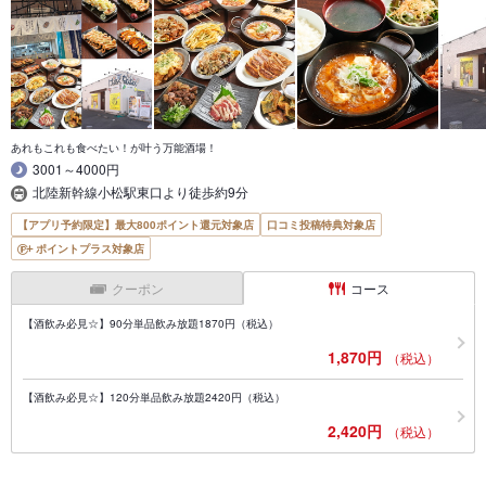
あれもこれも食べたい！が叶う万能酒場！
3001～4000円
北陸新幹線小松駅東口より徒歩約9分
【アプリ予約限定】最大800ポイント還元対象店
口コミ投稿特典対象店
ポイントプラス対象店
クーポン
コース
【酒飲み必見☆】90分単品飲み放題1870円（税込）
1,870円
（税込）
【酒飲み必見☆】120分単品飲み放題2420円（税込）
2,420円
（税込）