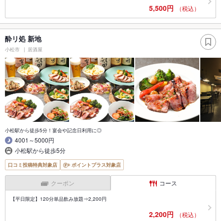
5,500円
（税込）
酔リ処 新地
小松市
居酒屋
小松駅から徒歩5分！宴会や記念日利用に◎
4001～5000円
小松駅から徒歩5分
口コミ投稿特典対象店
ポイントプラス対象店
クーポン
コース
【平日限定】120分単品飲み放題⇒2,200円
2,200円
（税込）