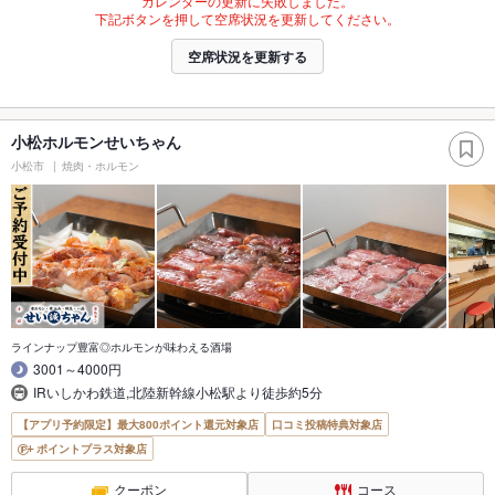
カレンダーの更新に失敗しました。
下記ボタンを押して空席状況を更新してください。
空席状況を更新する
小松ホルモンせいちゃん
小松市
焼肉・ホルモン
ラインナップ豊富◎ホルモンが味わえる酒場
3001～4000円
IRいしかわ鉄道,北陸新幹線小松駅より徒歩約5分
【アプリ予約限定】最大800ポイント還元対象店
口コミ投稿特典対象店
ポイントプラス対象店
クーポン
コース