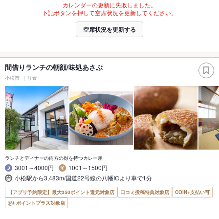
カレンダーの更新に失敗しました。
下記ボタンを押して空席状況を更新してください。
空席状況を更新する
間借りランチの朝顔/味処あさぶ
小松市
洋食
ランチとディナーの両方の顔を持つカレー屋
3001～4000円
1001～1500円
小松駅から3,483m/国道22号線の八幡ICより車で1分
【アプリ予約限定】最大350ポイント還元対象店
口コミ投稿特典対象店
COIN+支払い可
ポイントプラス対象店