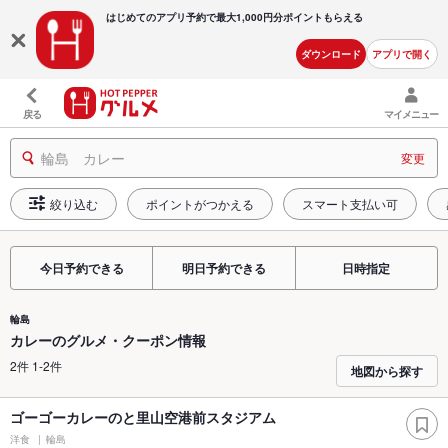
はじめてのアプリ予約で最大
1,000円分ポイントもらえる
ダウンロード
アプリで開く
戻る
マイメニュー
輪島 カレー
変更
絞り込む
ポイントがつかえる
スマート支払い可
今日予約できる
明日予約できる
日時指定
輪島
カレーのグルメ・クーポン情報
2件 1-2件
地図から探す
ゴーゴーカレーのと里山空港前スタジアム
洋食
輪島