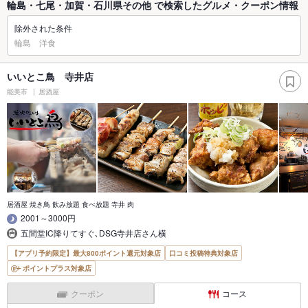
輪島・七尾・加賀・石川県その他 で検索したグルメ・クーポン情報
除外された条件
輪島 洋食
いいとこ鳥 寺井店
能美市
居酒屋
居酒屋 焼き鳥 飲み放題 食べ放題 寺井 肉
2001～3000円
五間堂IC降りてすぐ､DSG寺井店さん横
【アプリ予約限定】最大800ポイント還元対象店
口コミ投稿特典対象店
ポイントプラス対象店
クーポン
コース