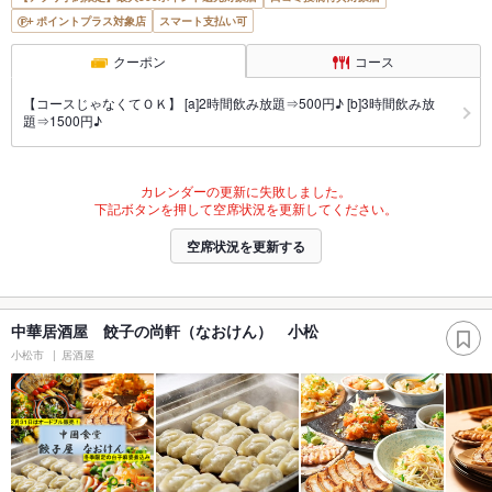
ポイントプラス対象店
スマート支払い可
クーポン
コース
【コースじゃなくてＯＫ】 [a]2時間飲み放題⇒500円♪ [b]3時間飲み放
題⇒1500円♪
カレンダーの更新に失敗しました。
下記ボタンを押して空席状況を更新してください。
空席状況を更新する
中華居酒屋 餃子の尚軒（なおけん） 小松
小松市
居酒屋