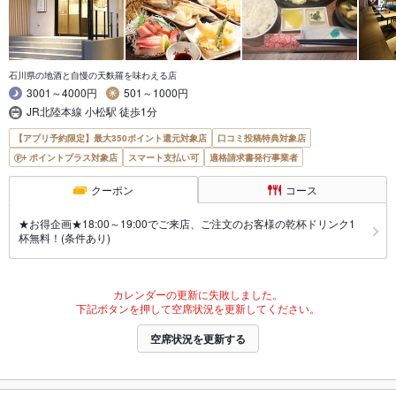
石川県の地酒と自慢の天麩羅を味わえる店
3001～4000円
501～1000円
JR北陸本線 小松駅 徒歩1分
【アプリ予約限定】最大350ポイント還元対象店
口コミ投稿特典対象店
ポイントプラス対象店
スマート支払い可
適格請求書発行事業者
クーポン
コース
★お得企画★18:00～19:00でご来店、ご注文のお客様の乾杯ドリンク1
杯無料！(条件あり)
カレンダーの更新に失敗しました。
下記ボタンを押して空席状況を更新してください。
空席状況を更新する