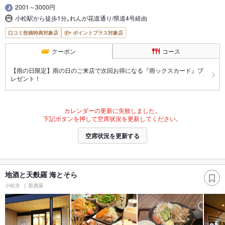
2001～3000円
小松駅から徒歩1分｡れんが花道通り/県道4号経由
口コミ投稿特典対象店
ポイントプラス対象店
クーポン
コース
【雨の日限定】雨の日のご来店で次回お得になる『雨ックスカード』プ
レゼント！
カレンダーの更新に失敗しました。
下記ボタンを押して空席状況を更新してください。
空席状況を更新する
地酒と天麩羅 海とそら
小松市
居酒屋