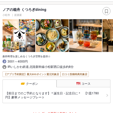
ノアの箱舟 くつろぎdining
小松市
居酒屋
創作料理を楽しめるくつろぎ空間を提供☆
3001～4000円
IRいしかわ鉄道,北陸新幹線小松駅西口徒歩約8分
【アプリ予約限定】最大800ポイント還元対象店
口コミ投稿特典対象店
クーポン
コース
【前日までのご予約となります】＊誕生日・記念日に＊ 【1皿1780
円】豪華メッセージプレート