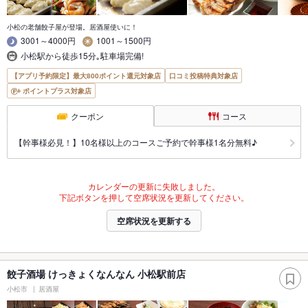
小松の老舗餃子屋が登場。居酒屋使いに！
3001～4000円
1001～1500円
小松駅から徒歩15分｡駐車場完備!
【アプリ予約限定】最大800ポイント還元対象店
口コミ投稿特典対象店
ポイントプラス対象店
クーポン
コース
【幹事様必見！】10名様以上のコースご予約で幹事様1名分無料♪
カレンダーの更新に失敗しました。
下記ボタンを押して空席状況を更新してください。
空席状況を更新する
餃子酒場 けっきょくなんなん 小松駅前店
小松市
居酒屋