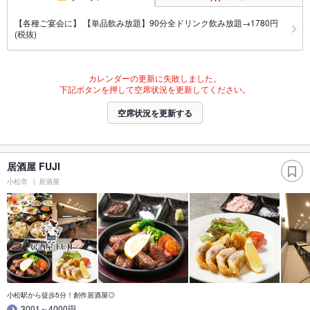
【各種ご宴会に】 【単品飲み放題】90分全ドリンク飲み放題→1780円
(税抜)
カレンダーの更新に失敗しました。
下記ボタンを押して空席状況を更新してください。
空席状況を更新する
居酒屋 FUJI
小松市
居酒屋
小松駅から徒歩5分！創作居酒屋◎
3001～4000円