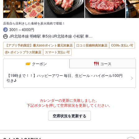
店長自ら目利きした食材を炭火焼肉で堪能！
3001～4000円
JR北陸本線 明峰駅 車5分/JR北陸本線 小松駅 車…
【アプリ予約限定】最大800ポイント還元対象店
口コミ投稿特典対象店
COIN+支払い可
ポイントプラス対象店
スマート支払い可
クーポン
コース
【19時まで！！】ハッピーアワー 毎日、生ビール・ハイボール100円
引き♪
カレンダーの更新に失敗しました。
下記ボタンを押して空席状況を更新してください。
空席状況を更新する