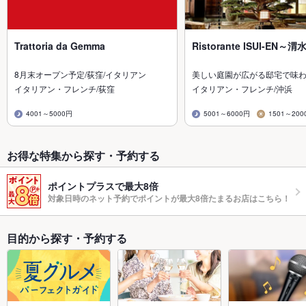
Trattoria da Gemma
Ristorante ISUI-EN～
8月末オープン予定/荻窪/イタリアン
美しい庭園が広がる邸宅で味
イタリアン・フレンチ/荻窪
イタリアン・フレンチ/沖浜
4001～5000円
5001～6000円
1501～200
お得な特集から探す・予約する
ポイントプラスで最大8倍
対象日時のネット予約でポイントが最大8倍たまるお店はこちら！
目的から探す・予約する