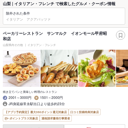
山梨 | イタリアン・フレンチ で検索したグルメ・クーポン情報
除外された条件
イタリアン アクアパッツァ
ベーカリーレストラン サンマルク イオンモール甲府昭
和店
山梨県内その他
イタリアン・フレンチ
焼き立てパンと美味しい料理のレストラン
2001～3000円
1501～2000円
JR身延線常永駅出口より徒歩約23分
【アプリ予約限定】最大350ポイント還元対象店
口コミ投稿特典対象店
ポイントプラス対象店
適格請求書発行事業者