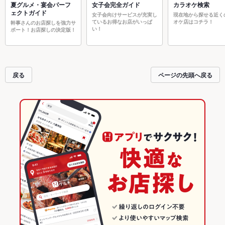
夏グルメ・宴会パーフ
女子会完全ガイド
カラオケ検索
ェクトガイド
女子会向けサービスが充実し
現在地から探せる近く
ているお得なお店がいっぱ
オケ店はコチラ！
幹事さんのお店探しを強力サ
い！
ポート！お店探しの決定版！
戻る
ページの先頭へ戻る