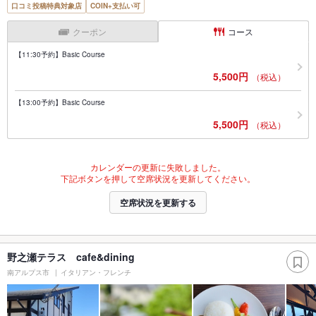
口コミ投稿特典対象店
COIN+支払い可
クーポン
コース
【11:30予約】Basic Course
5,500円
（税込）
【13:00予約】Basic Course
5,500円
（税込）
カレンダーの更新に失敗しました。
下記ボタンを押して空席状況を更新してください。
空席状況を更新する
野之瀬テラス cafe&dining
南アルプス市
イタリアン・フレンチ