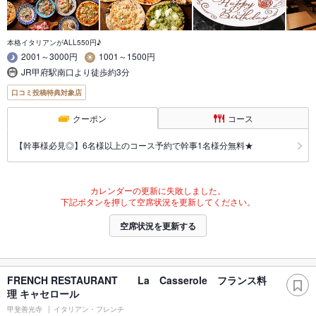
本格イタリアンがALL550円♪
2001～3000円
1001～1500円
JR甲府駅南口より徒歩約3分
口コミ投稿特典対象店
クーポン
コース
【幹事様必見◎】6名様以上のコース予約で幹事1名様分無料★
カレンダーの更新に失敗しました。
下記ボタンを押して空席状況を更新してください。
空席状況を更新する
FRENCH RESTAURANT La Casserole フランス料
理 キャセロール
甲斐善光寺
イタリアン・フレンチ