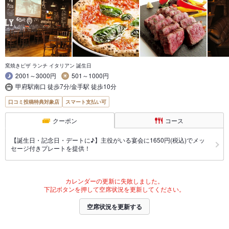
窯焼きピザ ランチ イタリアン 誕生日
2001～3000円
501～1000円
甲府駅南口 徒歩7分/金手駅 徒歩10分
口コミ投稿特典対象店
スマート支払い可
クーポン
コース
【誕生日・記念日・デートに♪】主役がいる宴会に1650円(税込)でメッ
セージ付きプレートを提供！
カレンダーの更新に失敗しました。
下記ボタンを押して空席状況を更新してください。
空席状況を更新する