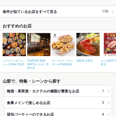
170
条件が似ているお店をすべて見る
おすすめのお店
イタリアン&ワイン
PIZZERIA BAR
サンマルク イオン
温野菜 石和店
かっぱ寿司 
バー CONA 甲府店
NAPOLI ナポリ 甲
モール甲府昭和店
町店
府中央
山梨で、特集・シーンから探す
1
梅酒・果実酒・カクテルの種類が豊富なお店
3
食事メインで楽しめるお店
4
貸切パーティーのできるお店