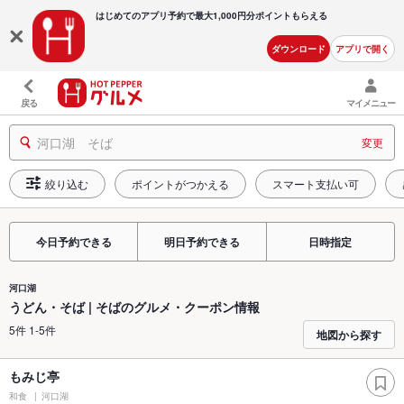
はじめてのアプリ予約で最大
1,000円分ポイントもらえる
ダウンロード
アプリで開く
戻る
マイメニュー
河口湖 そば
変更
絞り込む
ポイントがつかえる
スマート支払い可
今日予約できる
明日予約できる
日時指定
河口湖
うどん・そば | そばのグルメ・クーポン情報
5件 1-5件
地図から探す
もみじ亭
和食
河口湖