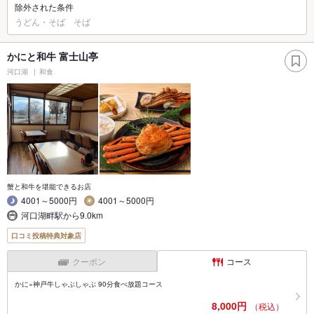
除外された条件
うどん・そば そば
かにと和牛 富士山亭
河口湖
和食
蟹と和牛を堪能できるお店
4001～5000円
4001～5000円
河口湖畔駅から9.0km
口コミ投稿特典対象店
クーポン
コース
かに×神戸牛しゃぶしゃぶ 90分食べ放題コース
8,000円
（税込）