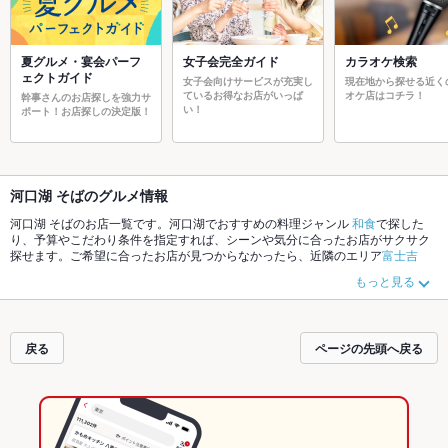
夏グルメ・宴会パーフ
女子会完全ガイド
カラオケ検索
ェクトガイド
女子会向けサービスが充実し
現在地から探せる近く
ているお得なお店がいっぱ
オケ店はコチラ！
幹事さんのお店探しを強力サ
い！
ポート！お店探しの決定版！
河口湖 そばのグルメ情報
河口湖 そばのお店一覧です。河口湖でおすすめの料理ジャンル
和食
で探した
り、予算やこだわり条件を指定すれば、シーンや気分に合ったお店がサクサク
探せます。ご希望に合ったお店が見つからなかったら、近隣のエリア
富士吉
田
、
河口湖
、
山中湖
もチェックしてみてください。ホットペッパーグルメな
もっと見る
ら、お得なクーポンはもちろん、こだわりメニュー
うどん
、
天ぷら
、
天丼
や季
節のおすすめ料理など、お店の最新情報をご紹介しているので安心！24時間使
える簡単便利なネット予約が使えるお店も拡大中です。友達どうしの飲み会に
も、会社の宴会にも、デートやパーティーにもお得に便利にホットペッパーグ
戻る
ページの先頭へ戻る
ルメをご利用ください。