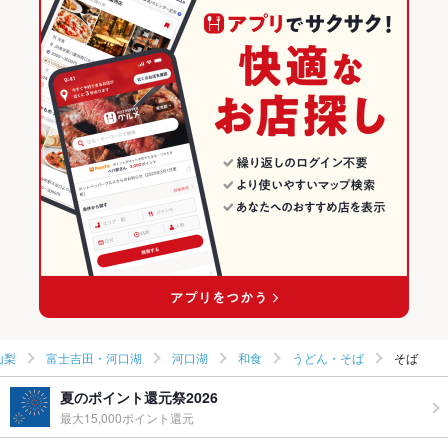
山梨
富士吉田・河口湖
河口湖
和食
うどん・そば
そば
夏のポイント還元祭2026
最大15,000ポイント還元