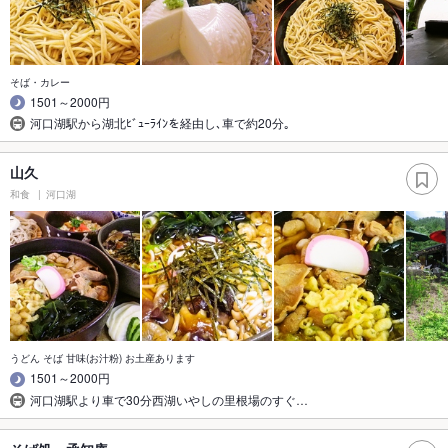
そば・カレー
1501～2000円
河口湖駅から湖北ﾋﾞｭｰﾗｲﾝを経由し､車で約20分｡
山久
和食
河口湖
うどん そば 甘味(お汁粉) お土産あります
1501～2000円
河口湖駅より車で30分西湖いやしの里根場のすぐ…