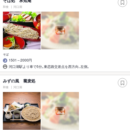
そば処 承知庵
和食
河口湖
そば
1501～2000円
河口湖駅より車で5分｡東恋路交差点を西方向､左側｡
みずの風 蕎麦処
和食
河口湖