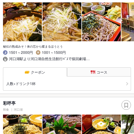
秘伝の熟成みそ！体の芯から暖まるほうとう
1501～2000円
1001～1500円
河口湖駅より河口湖自然生活館行ﾊﾞｽで猿回劇場…
クーポン
コース
人数×ドリンク1杯
彩呼亭
和食
河口湖