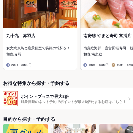
九十九 赤羽店
南房総 やまと寿司 富浦店
炭火焼き鳥と絶景個室で笑顔の乾杯を！
南房総海鮮・直営回転寿司・
和食/赤羽
和食/南房総
2001～3000円
1001～1500円
1001～150
お得な特集から探す・予約する
ポイントプラスで最大8倍
対象日時のネット予約でポイントが最大8倍たまるお店はこちら！
目的から探す・予約する