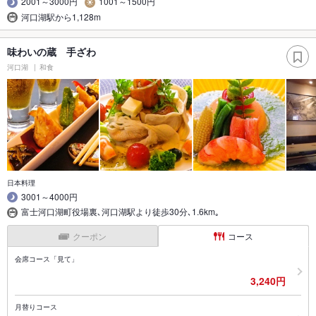
2001～3000円
1001～1500円
河口湖駅から1,128m
味わいの蔵 手ざわ
河口湖
和食
日本料理
3001～4000円
富士河口湖町役場裏､河口湖駅より徒歩30分､1.6km｡
クーポン
コース
会席コース「見て」
3,240円
月替りコース