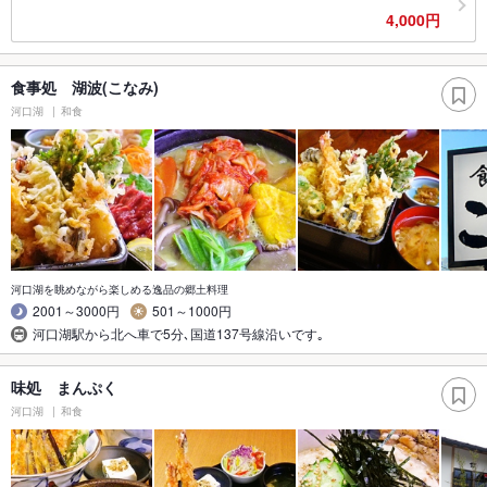
4,000円
食事処 湖波(こなみ)
河口湖
和食
河口湖を眺めながら楽しめる逸品の郷土料理
2001～3000円
501～1000円
河口湖駅から北へ車で5分､国道137号線沿いです｡
味処 まんぷく
河口湖
和食