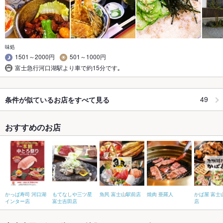
味処
1501～2000円
501～1000円
富士急行河口湖駅より車で約15分です｡
49
条件が似ているお店をすべて見る
おすすめのお店
かっぱ寿司 河口湖
もてなしや三ツ星
魚民 富士山駅前店
焼肉 亜羅人
かば屋 富士
インター店
富士吉田店
店