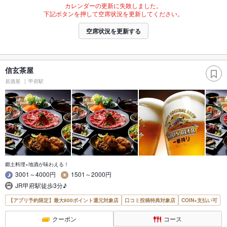
カレンダーの更新に失敗しました。
下記ボタンを押して空席状況を更新してください。
空席状況を更新する
信玄茶屋
居酒屋
甲府駅
郷土料理×地酒が味わえる！
3001～4000円
1501～2000円
JR甲府駅徒歩3分♪
【アプリ予約限定】最大800ポイント還元対象店
口コミ投稿特典対象店
COIN+支払い可
クーポン
コース