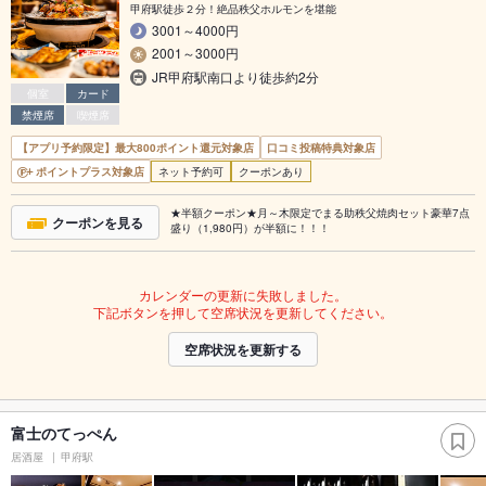
甲府駅徒歩２分！絶品秩父ホルモンを堪能
3001～4000円
2001～3000円
JR甲府駅南口より徒歩約2分
個室
カード
禁煙席
喫煙席
【アプリ予約限定】最大800ポイント還元対象店
口コミ投稿特典対象店
ポイントプラス対象店
ネット予約可
クーポンあり
★半額クーポン★月～木限定でまる助秩父焼肉セット豪華7点
クーポンを見る
盛り（1,980円）が半額に！！！
カレンダーの更新に失敗しました。
下記ボタンを押して空席状況を更新してください。
空席状況を更新する
富士のてっぺん
居酒屋
甲府駅