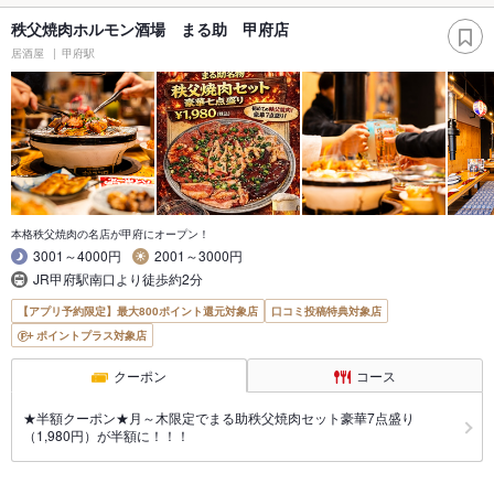
秩父焼肉ホルモン酒場 まる助 甲府店
居酒屋
甲府駅
本格秩父焼肉の名店が甲府にオープン！
3001～4000円
2001～3000円
JR甲府駅南口より徒歩約2分
【アプリ予約限定】最大800ポイント還元対象店
口コミ投稿特典対象店
ポイントプラス対象店
クーポン
コース
★半額クーポン★月～木限定でまる助秩父焼肉セット豪華7点盛り
（1,980円）が半額に！！！