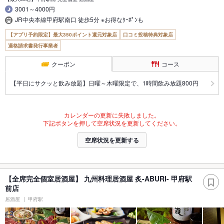
3001～4000円
JR中央本線甲府駅南口 徒歩5分 ※お得なｸｰﾎﾟﾝも
【アプリ予約限定】最大350ポイント還元対象店
口コミ投稿特典対象店
適格請求書発行事業者
クーポン
コース
【平日にサクッと飲み放題】日曜～木曜限定で、1時間飲み放題800円
カレンダーの更新に失敗しました。
下記ボタンを押して空席状況を更新してください。
空席状況を更新する
【全席完全個室居酒屋】 九州料理居酒屋 炙-ABURI- 甲府駅
前店
居酒屋
甲府駅