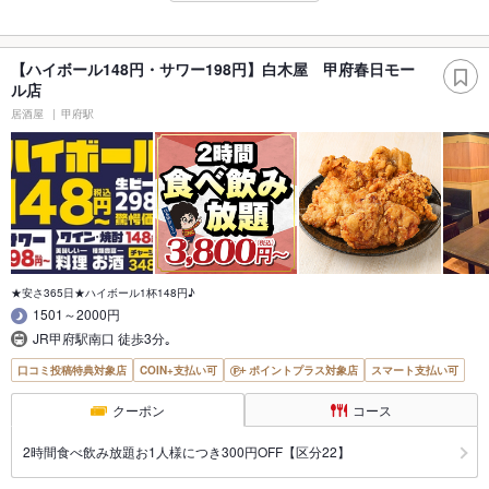
【ハイボール148円・サワー198円】白木屋 甲府春日モー
ル店
居酒屋
甲府駅
★安さ365日★ハイボール1杯148円♪
1501～2000円
JR甲府駅南口 徒歩3分｡
口コミ投稿特典対象店
COIN+支払い可
ポイントプラス対象店
スマート支払い可
クーポン
コース
2時間食べ飲み放題お1人様につき300円OFF【区分22】