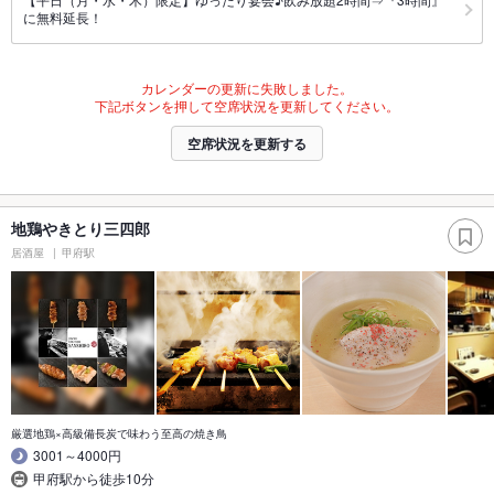
に無料延長！
カレンダーの更新に失敗しました。
下記ボタンを押して空席状況を更新してください。
空席状況を更新する
地鶏やきとり三四郎
居酒屋
甲府駅
厳選地鶏×高級備長炭で味わう至高の焼き鳥
3001～4000円
甲府駅から徒歩10分