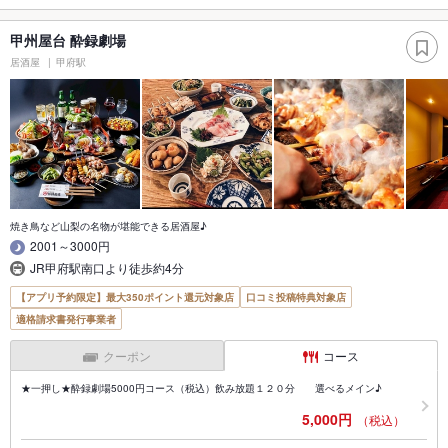
甲州屋台 酔録劇場
居酒屋
甲府駅
焼き鳥など山梨の名物が堪能できる居酒屋♪
2001～3000円
JR甲府駅南口より徒歩約4分
【アプリ予約限定】最大350ポイント還元対象店
口コミ投稿特典対象店
適格請求書発行事業者
クーポン
コース
★一押し★酔録劇場5000円コース（税込）飲み放題１２０分 選べるメイン♪
5,000円
（税込）