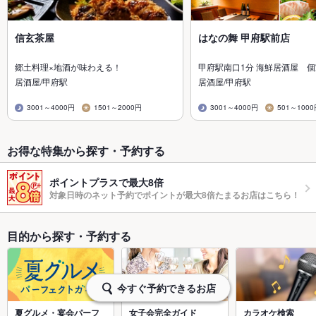
信玄茶屋
はなの舞 甲府駅前店
郷土料理×地酒が味わえる！
甲府駅南口1分 海鮮居酒屋 個
居酒屋/甲府駅
居酒屋/甲府駅
3001～4000円
1501～2000円
3001～4000円
501～100
お得な特集から探す・予約する
ポイントプラスで最大8倍
対象日時のネット予約でポイントが最大8倍たまるお店はこちら！
目的から探す・予約する
今すぐ予約できるお店
夏グルメ・宴会パーフ
女子会完全ガイド
カラオケ検索