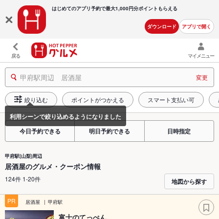
はじめてのアプリ予約で最大
1,000円分ポイントもらえる
ダウンロード
アプリで開く
戻る
マイメニュー
甲府駅周辺 居酒屋
変更
絞り込む
ポイントがつかえる
スマート支払い可
今日予約できる
明日予約できる
日時指定
甲府駅(山梨)周辺
居酒屋のグルメ・クーポン情報
124件 1-20件
地図から探す
PR
居酒屋
甲府駅
富士のてっぺん