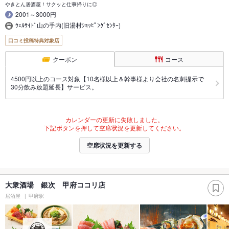
やきとん居酒屋！サクッと仕事帰りに◎
2001～3000円
ｳｪﾙｻｲﾄﾞ山の手内(旧湯村ｼｮｯﾋﾟﾝｸﾞｾﾝﾀｰ)
口コミ投稿特典対象店
クーポン
コース
4500円以上のコース対象【10名様以上＆幹事様より会社の名刺提示で
30分飲み放題延長】サービス。
カレンダーの更新に失敗しました。
下記ボタンを押して空席状況を更新してください。
空席状況を更新する
大衆酒場 銀次 甲府ココリ店
居酒屋
甲府駅