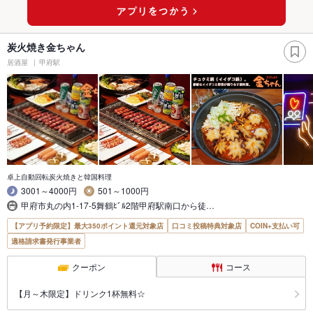
炭火焼き金ちゃん
居酒屋
甲府駅
卓上自動回転炭火焼きと韓国料理
3001～4000円
501～1000円
甲府市丸の内1-17-5舞鶴ﾋﾞﾙ2階甲府駅南口から徒…
【アプリ予約限定】最大350ポイント還元対象店
口コミ投稿特典対象店
COIN+支払い可
適格請求書発行事業者
クーポン
コース
【月～木限定】ドリンク1杯無料☆