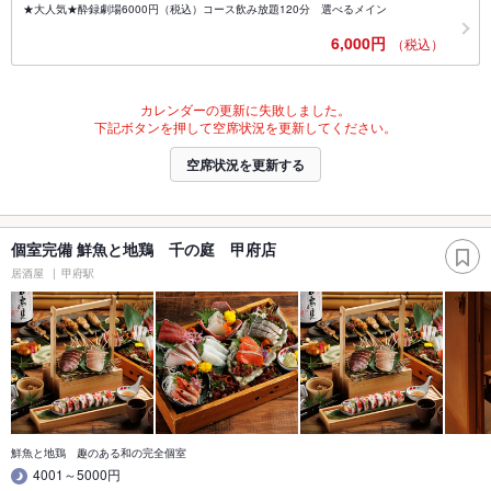
★大人気★酔録劇場6000円（税込）コース飲み放題120分 選べるメイン
6,000円
（税込）
カレンダーの更新に失敗しました。
下記ボタンを押して空席状況を更新してください。
空席状況を更新する
個室完備 鮮魚と地鶏 千の庭 甲府店
居酒屋
甲府駅
鮮魚と地鶏 趣のある和の完全個室
4001～5000円