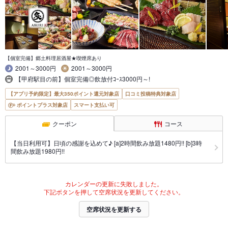
【個室完備】郷土料理居酒屋★喫煙席あり
2001～3000円
2001～3000円
【甲府駅目の前】個室完備◎飲放付ｺｰｽ3000円～!
【アプリ予約限定】最大350ポイント還元対象店
口コミ投稿特典対象店
ポイントプラス対象店
スマート支払い可
クーポン
コース
【当日利用可】日頃の感謝を込めて♪ [a]2時間飲み放題1480円!! [b]3時
間飲み放題1980円!!
カレンダーの更新に失敗しました。
下記ボタンを押して空席状況を更新してください。
空席状況を更新する