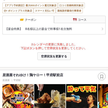
【アプリ予約限定】最大800ポイント還元対象店
口コミ投稿特典対象店
ポイントプラス対象店
スマート支払い可
適格請求書発行事業者
クーポン
コース
【宴会特典】 8名様以上の宴会で幹事様1名分無料
カレンダーの更新に失敗しました。
下記ボタンを押して空席状況を更新してください。
空席状況を更新する
居酒屋それゆけ！鶏ヤロー！甲府駅前店
居酒屋
甲府駅