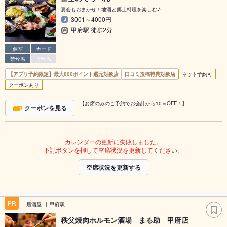
宴会もおまかせ！地酒と郷土料理を楽しむ♪
3001～4000円
甲府駅 徒歩2分
個室
カード
禁煙席
喫煙席
【アプリ予約限定】最大800ポイント還元対象店
口コミ投稿特典対象店
ネット予約可
クーポンあり
【お席のみのご予約でお会計から10％OFF！】
クーポンを見る
カレンダーの更新に失敗しました。
下記ボタンを押して空席状況を更新してください。
空席状況を更新する
PR
居酒屋
甲府駅
秩父焼肉ホルモン酒場 まる助 甲府店