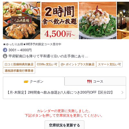
★ゆったりお得★WEB予約限定コース受付中
3001～4000円
甲府駅南口を降りて平和通り沿いの左手側にあり…
口コミ投稿特典対象店
COIN+支払い可
ポイントプラス対象店
スマート支払い可
適格請求書発行事業者
クーポン
コース
【月‐木限定】2時間食べ飲み放題お1人様につき200円OFF【区分22】
カレンダーの更新に失敗しました。
下記ボタンを押して空席状況を更新してください。
空席状況を更新する