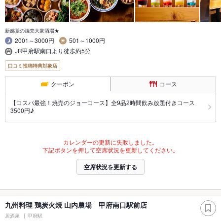
新感覚の焼売大衆酒場★
2001～3000円
501～1000円
JR甲府駅南口より徒歩約5分
口コミ投稿特典対象店
クーポン
コース
【コスパ最強！焼売のジョーコース】全9品2時間飲み放題付きコース
3500円♪
カレンダーの更新に失敗しました。
下記ボタンを押して空席状況を更新してください。
空席状況を更新する
九州料理 鶏炭火焼 山内農場 甲府南口駅前店
居酒屋
甲府駅