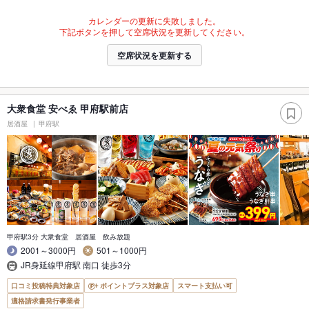
カレンダーの更新に失敗しました。
下記ボタンを押して空席状況を更新してください。
空席状況を更新する
大衆食堂 安べゑ 甲府駅前店
居酒屋
甲府駅
甲府駅3分 大衆食堂 居酒屋 飲み放題
2001～3000円
501～1000円
JR身延線甲府駅 南口 徒歩3分
口コミ投稿特典対象店
ポイントプラス対象店
スマート支払い可
適格請求書発行事業者