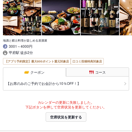
地酒と郷土料理が楽しめる居酒屋
3001～4000円
甲府駅 徒歩2分
【アプリ予約限定】最大800ポイント還元対象店
口コミ投稿特典対象店
クーポン
コース
【お席のみのご予約でお会計から10％OFF！】
カレンダーの更新に失敗しました。
下記ボタンを押して空席状況を更新してください。
空席状況を更新する