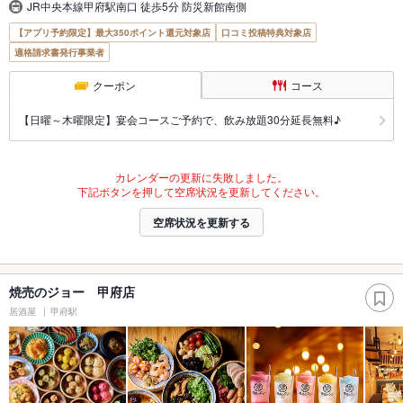
JR中央本線甲府駅南口 徒歩5分 防災新館南側
【アプリ予約限定】最大350ポイント還元対象店
口コミ投稿特典対象店
適格請求書発行事業者
クーポン
コース
【日曜～木曜限定】宴会コースご予約で、飲み放題30分延長無料♪
カレンダーの更新に失敗しました。
下記ボタンを押して空席状況を更新してください。
空席状況を更新する
焼売のジョー 甲府店
居酒屋
甲府駅