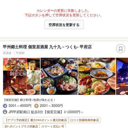
カレンダーの更新に失敗しました。
下記ボタンを押して空席状況を更新してください。
空席状況を更新する
甲州郷土料理 個室居酒屋 九十九－つくも- 甲府店
居酒屋
甲府駅
【個室完備】郷土料理×地酒が味わえる！
3001～4000円
2001～3000円
JR甲府駅南口 徒歩3分【個室完備】ｺｰｽ3000円～
【アプリ予約限定】最大350ポイント還元対象店
口コミ投稿特典対象店
ポイントプラス対象店
スマート支払い可