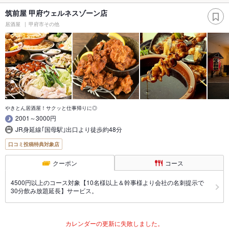
筑前屋 甲府ウェルネスゾーン店
居酒屋
甲府市その他
やきとん居酒屋！サクッと仕事帰りに◎
2001～3000円
JR身延線｢国母駅｣出口より徒歩約48分
口コミ投稿特典対象店
クーポン
コース
4500円以上のコース対象【10名様以上＆幹事様より会社の名刺提示で
30分飲み放題延長】サービス。
カレンダーの更新に失敗しました。