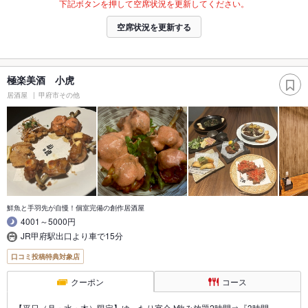
下記ボタンを押して空席状況を更新してください。
空席状況を更新する
極楽美酒 小虎
居酒屋
甲府市その他
鮮魚と手羽先が自慢！個室完備の創作居酒屋
4001～5000円
JR甲府駅出口より車で15分
口コミ投稿特典対象店
クーポン
コース
【平日（月・水・木）限定】ゆったり宴会♪飲み放題2時間⇒『3時間』