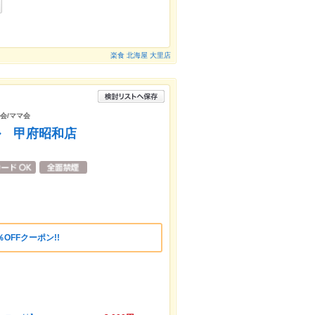
楽食 北海屋 大里店
子会/ママ会
ル 甲府昭和店
OFFクーポン!!