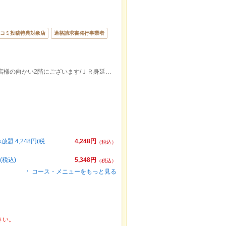
コミ投稿特典対象店
適格請求書発行事業者
昭和通りにございますダイレックス 昭和店様の向かい2階にございます/ＪＲ身延線国母駅出口より徒歩約15分
 4,248円(税
4,248円
（税込）
(税込)
5,348円
（税込）
コース・メニューをもっと見る
さい。