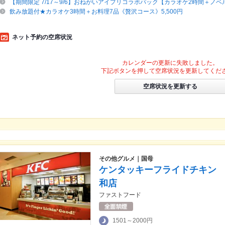
【期間限定 7/17～9/6】おねがいアイプリコラボパック【カラオケ2時間＋ノ
飲み放題付★カラオケ3時間＋お料理7品《贅沢コース》5,500円
ネット予約の空席状況
カレンダーの更新に失敗しました。
下記ボタンを押して空席状況を更新してくだ
空席状況を更新する
その他グルメ｜国母
ケンタッキーフライドチキン
和店
ファストフード
1501～2000円