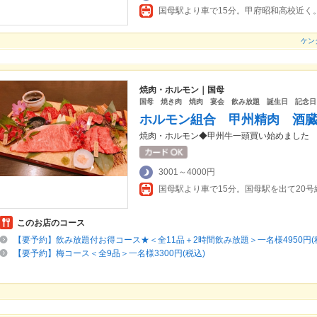
国母駅より車で15分。甲府昭和高校近く
ケン
焼肉・ホルモン｜国母
国母 焼き肉 焼肉 宴会 飲み放題 誕生日 記念日
ホルモン組合 甲州精肉 酒
焼肉・ホルモン◆甲州牛一頭買い始めました
3001～4000円
このお店のコース
【要予約】飲み放題付お得コース★＜全11品＋2時間飲み放題＞一名様4950円(
【要予約】梅コース＜全9品＞一名様3300円(税込)