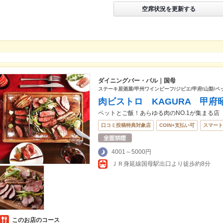
空席状況を更新する
ダイニングバー・バル｜国母
ステーキ居酒屋/甲州ワインビーフ/ジビエ/甲府/山梨/ペ
肉ビストロ KAGURA 甲府
ペットとご飯！あらゆる肉のNO.1が集まる店
口コミ投稿特典対象店
COIN+支払い可
スマート
4001～5000円
ＪＲ身延線国母駅出口より徒歩約8分
このお店のコース