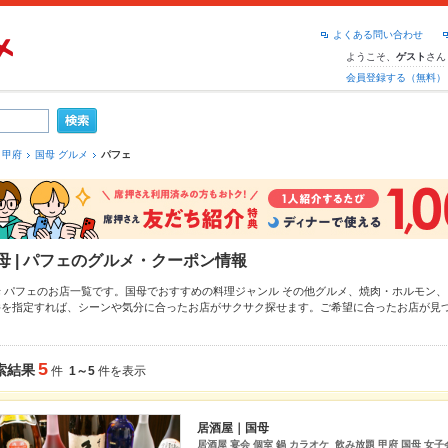
よくある問い合わせ
ようこそ、
さん
ゲスト
会員登録する（無料）
甲府
国母 グルメ
パフェ
母 | パフェのグルメ・クーポン情報
母 パフェのお店一覧です。国母でおすすめの料理ジャンル
その他グルメ
、
焼肉・ホルモン
、
件を指定すれば、シーンや気分に合ったお店がサクサク探せます。ご希望に合ったお店が見
他
、
国母
もチェックしてみてください。ホットペッパーグルメなら、お得なクーポンはもち
そば
や季節のおすすめ料理など、お店の最新情報をご紹介しているので安心！24時間使える
達どうしの飲み会にも、会社の宴会にも、デートやパーティーにもお得に便利にホットペッ
5
索結果
件
1～5
件を表示
居酒屋｜国母
居酒屋 宴会 個室 鍋 カラオケ 飲み放題 甲府 国母 女子