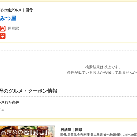
その他グルメ｜国母
みつ屋
国母駅
-
検索結果は以上です。
条件が似ているお店から探してみませんか
母のグルメ・クーポン情報
外された条件
フェ
居酒屋｜国母
国母/居酒屋/創作料理/飲み放題/食べ放題/掘りごたつ/個