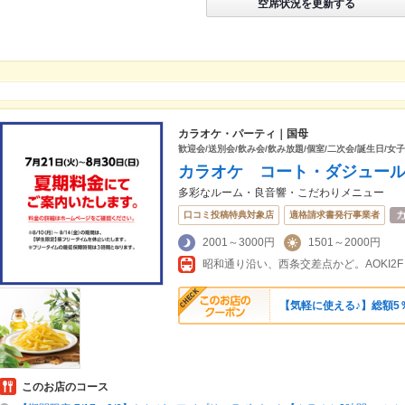
空席状況を更新する
カラオケ・パーティ｜国母
歓迎会/送別会/飲み会/飲み放題/個室/二次会/誕生日/女
カラオケ コート・ダジュー
多彩なルーム・良音響・こだわりメニュー
口コミ投稿特典対象店
適格請求書発行事業者
2001～3000円
1501～2000円
昭和通り沿い、西条交差点かど。AOKI2F
【気軽に使える♪】総額5％
このお店のコース