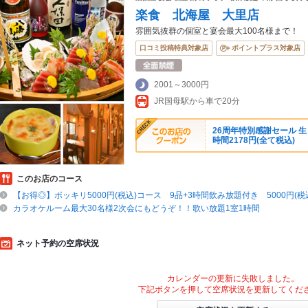
楽食 北海屋 大里店
雰囲気抜群の個室と宴会最大100名様まで！
口コミ投稿特典対象店
ポイントプラス対象店
2001～3000円
JR国母駅から車で20分
26周年特別感謝セール 生
時間2178円(全て税込)
このお店のコース
【お得◎】ポッキリ5000円(税込)コース 9品+3時間飲み放題付き 5000円(税
カラオケルーム最大30名様2次会にもどうぞ！！歌い放題1室1時間
ネット予約の空席状況
カレンダーの更新に失敗しました。
下記ボタンを押して空席状況を更新してくだ