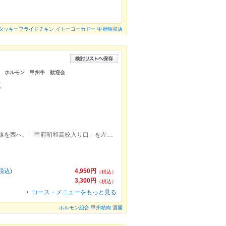
。
タッキーフライドチキン イトーヨーカドー 甲府昭和店
 ホルモン 甲州牛 歓迎会
臓
国母駅より車で15分。国母駅を出て20号線を西へ、「甲府昭和高校入り口」を左折。
税込)
4,950円
（税込）
3,300円
（税込）
コース・メニューをもっと見る
ホルモン組合 甲州精肉 酒臓