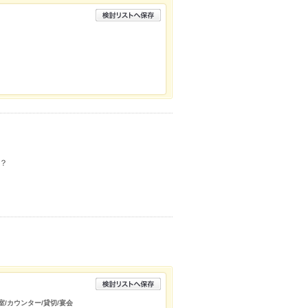
？
室/カウンター/貸切/宴会