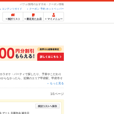
パフェ/国母のおすすめ・クーポン情報
コンテンツガイド
クーポン 予約 ホットペッパー
検討リスト
最近見たお店
マイメニュー
カラオケ・パーティ
で探したり、予算やこだわり
つからなかったら、近隣のエリア
甲府駅
、
甲府市そ
ろん、こだわりメニュー
カレー南蛮そば
、
そば
、
揚
もっと見る
簡単便利なネット予約が使えるお店も拡大中です。
パーグルメをご利用ください。
1/1ページ
会 デート 忘新年会 誕生日