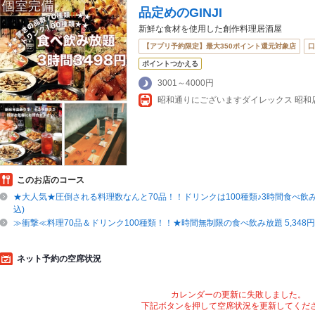
品定めのGINJI
新鮮な食材を使用した創作料理居酒屋
【アプリ予約限定】最大350ポイント還元対象店
口
ポイントつかえる
3001～4000円
このお店のコース
★大人気★圧倒される料理数なんと70品！！ドリンクは100種類♪3時間食べ飲み放題
込)
≫衝撃≪料理70品＆ドリンク100種類！！★時間無制限の食べ飲み放題 5,348円
ネット予約の空席状況
カレンダーの更新に失敗しました。
下記ボタンを押して空席状況を更新してくだ