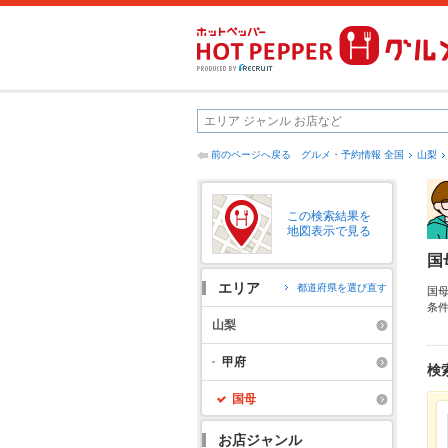
前のページへ戻る
グルメ・予約情報 全国
山梨
この検索結果を
地図表示で見る
国
エリア
都道府県を選び直す
国
条
の
山梨
げ
友
甲府
検
国母
お店ジャンル