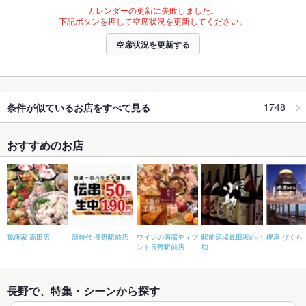
カレンダーの更新に失敗しました。
下記ボタンを押して空席状況を更新してください。
空席状況を更新する
1748
条件が似ているお店をすべて見る
おすすめのお店
鶏唐家 高田店
新時代 長野駅前店
ワインの酒場ディプ
駅前酒場真田坂の小
欅屋 びくら
ント長野駅前店
助
長野で、特集・シーンから探す