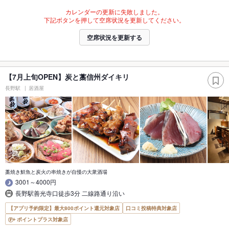
カレンダーの更新に失敗しました。
下記ボタンを押して空席状況を更新してください。
空席状況を更新する
【7月上旬OPEN】炭と藁信州ダイキリ
長野駅
居酒屋
藁焼き鮮魚と炭火の串焼きが自慢の大衆酒場
3001～4000円
長野駅善光寺口徒歩3分 二線路通り沿い
【アプリ予約限定】最大800ポイント還元対象店
口コミ投稿特典対象店
ポイントプラス対象店