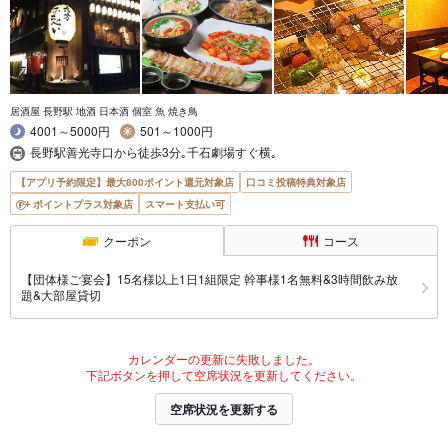
居酒屋 長野駅 地酒 日本酒 個室 魚 焼き鳥
4001～5000円
501～1000円
長野駅善光寺口から徒歩3分｡千石劇場すぐ横｡
【アプリ予約限定】最大800ポイント還元対象店
口コミ投稿特典対象店
ポイントプラス対象店
スマート支払い可
クーポン
コース
【団体様ご宴会】15名様以上1日1組限定 幹事様1名無料&3時間飲み放
題&大部屋貸切
カレンダーの更新に失敗しました。
下記ボタンを押して空席状況を更新してください。
空席状況を更新する