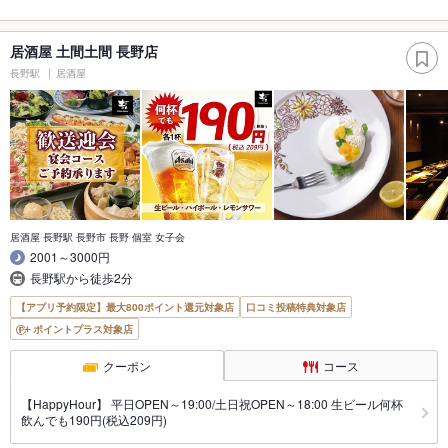
居酒屋 土間土間 長野店
長野駅
居酒屋
居酒屋 長野駅 長野市 長野 個室 女子会
2001～3000円
長野駅から徒歩2分
【アプリ予約限定】最大800ポイント還元対象店
口コミ投稿特典対象店
ポイントプラス対象店
クーポン
コース
【HappyHour】 平日OPEN～19:00/土日祝OPEN～18:00 生ビール何杯
飲んでも190円(税込209円)