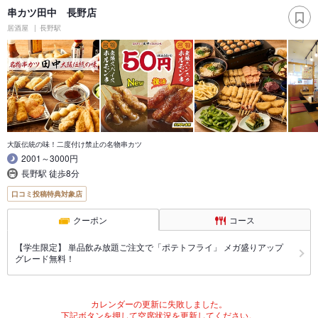
串カツ田中 長野店
居酒屋
長野駅
大阪伝統の味！二度付け禁止の名物串カツ
2001～3000円
長野駅 徒歩8分
口コミ投稿特典対象店
クーポン
コース
【学生限定】 単品飲み放題ご注文で「ポテトフライ」 メガ盛りアップ
グレード無料！
カレンダーの更新に失敗しました。
下記ボタンを押して空席状況を更新してください。