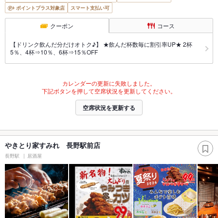
ポイントプラス対象店
スマート支払い可
クーポン
コース
【ドリンク飲んだ分だけオトク♪】 ★飲んだ杯数毎に割引率UP★ 2杯
5％、4杯⇒10％、6杯⇒15％OFF
カレンダーの更新に失敗しました。
下記ボタンを押して空席状況を更新してください。
空席状況を更新する
やきとり家すみれ 長野駅前店
長野駅
居酒屋