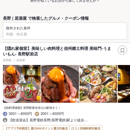
条件が似ているお店から探してみませんか？
長野 | 居酒屋 で検索したグルメ・クーポン情報
除外された条件
和風 肉豆腐
【隠れ家個室】美味しい肉料理と信州郷土料理 美味門-うま
いもん- 長野駅前店
長野駅
居酒屋
【肉料理堪能】長野駅善光寺口の駅前すぐ！
3001～4000円
3001～4000円
【歓送迎会】長野電鉄長野(長野電鉄)駅より徒歩…
【アプリ予約限定】最大800ポイント還元対象店
口コミ投稿特典対象店