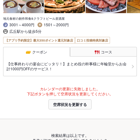
地元食材の創作和食&クラフトビール居酒屋
3001～4000円
1501～2000円
広丘駅から徒歩5分
【アプリ予約限定】最大350ポイント還元対象店
口コミ投稿特典対象店
クーポン
コース
【仕事終わりの宴会にピッタリ！】まとめ役の幹事様に年輪堂からお会
計1000円OFFのサービス！
カレンダーの更新に失敗しました。
下記ボタンを押して空席状況を更新してください。
空席状況を更新する
検索結果は以上です。