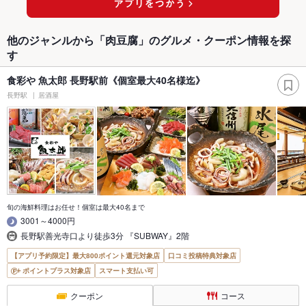
他のジャンルから「肉豆腐」のグルメ・クーポン情報を探
す
食彩や 魚太郎 長野駅前《個室最大40名様迄》
長野駅
居酒屋
旬の海鮮料理はお任せ！個室は最大40名まで
3001～4000円
長野駅善光寺口より徒歩3分 『SUBWAY』2階
【アプリ予約限定】最大800ポイント還元対象店
口コミ投稿特典対象店
ポイントプラス対象店
スマート支払い可
クーポン
コース