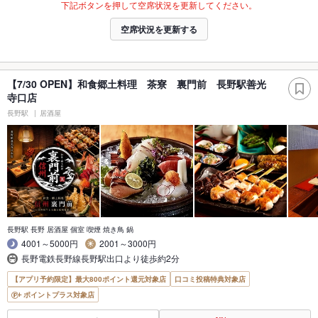
下記ボタンを押して空席状況を更新してください。
空席状況を更新する
【7/30 OPEN】和食郷土料理 茶寮 裏門前 長野駅善光
寺口店
長野駅
居酒屋
長野駅 長野 居酒屋 個室 喫煙 焼き鳥 鍋
4001～5000円
2001～3000円
長野電鉄長野線長野駅出口より徒歩約2分
【アプリ予約限定】最大800ポイント還元対象店
口コミ投稿特典対象店
ポイントプラス対象店