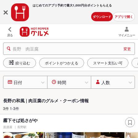
はじめてのアプリ予約で最大
1,000円分ポイントもらえる
ダウンロード
アプリで開く
戻る
マイメニュー
長野 肉豆腐
変更
絞り込む
ポイントがつかえる
スマート支払い可
日付
時間
人数
長野の和風 | 肉豆腐のグルメ・クーポン情報
3件 1-3件
霧下そば処さがや
居酒屋
長野駅