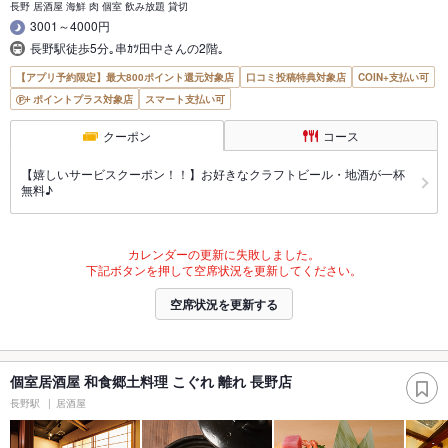
長野 居酒屋 海鮮 肉 個室 飲み放題 貸切
3001～4000円
長野駅徒歩5分｡串ｶﾂ田中さんの2階｡
【アプリ予約限定】最大800ポイント還元対象店
口コミ投稿特典対象店
COIN+支払い可
ポイントプラス対象店
スマート支払い可
クーポン
コース
【嬉しいサービスクーポン！！】お好きなクラフトビール・地酒が一杯
無料♪
カレンダーの更新に失敗しました。
下記ボタンを押して空席状況を更新してください。
空席状況を更新する
個室居酒屋 和食郷土料理 こぐれ 離れ 長野店
長野駅
居酒屋