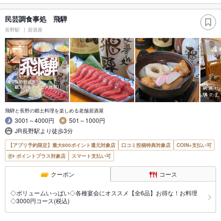
民芸調食事処 飛騨
長野駅
居酒屋
飛騨と長野の郷土料理を楽しめる老舗居酒屋
3001～4000円
501～1000円
JR長野駅より徒歩3分
【アプリ予約限定】最大800ポイント還元対象店
口コミ投稿特典対象店
COIN+支払い可
ポイントプラス対象店
スマート支払い可
クーポン
コース
◇ボリュームいっぱい◇各種宴会にオススメ【全6品】お得な！お料理
◇3000円コース(税込)