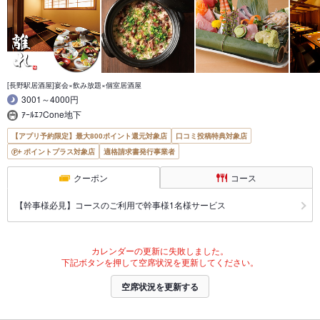
[長野駅居酒屋]宴会×飲み放題×個室居酒屋
3001～4000円
ｱｰﾙｴﾌCone地下
【アプリ予約限定】最大800ポイント還元対象店
口コミ投稿特典対象店
ポイントプラス対象店
適格請求書発行事業者
クーポン
コース
【幹事様必見】コースのご利用で幹事様1名様サービス
カレンダーの更新に失敗しました。
下記ボタンを押して空席状況を更新してください。
空席状況を更新する