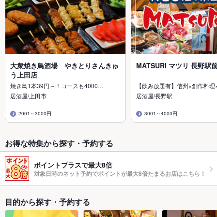
大衆焼き鳥酒場 やきとりさんきゅ
MATSURI マツリ 長野駅
う上田店
焼き鳥1本39円～！コースも4000…
【飲み放題有】信州×創作料理
居酒屋/上田市
居酒屋/長野駅
2001～3000円
3001～4000円
お得な特集から探す・予約する
ポイントプラスで最大8倍
対象日時のネット予約でポイントが最大8倍たまるお店はこちら！
目的から探す・予約する