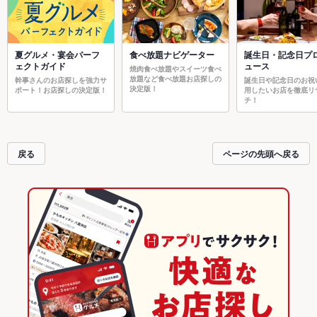
夏グルメ・宴会パーフ
食べ放題ナビゲーター
誕生日・記念日プ
ェクトガイド
ュース
焼肉食べ放題やスイーツ食べ
放題など食べ放題お店探しの
幹事さんのお店探しを強力サ
誕生日や記念日のお祝
決定版！
ポート！お店探しの決定版！
用したいお店を徹底リ
チ！
戻る
ページの先頭へ戻る