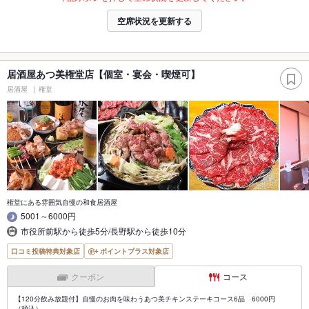
空席状況を更新する
居酒屋あつ美権堂店【個室・宴会・喫煙可】
居酒屋
権堂
権堂にある雰囲気自慢の和食居酒屋
5001～6000円
市役所前駅から徒歩5分/長野駅から徒歩10分
口コミ投稿特典対象店
ポイントプラス対象店
クーポン
コース
【120分飲み放題付】自慢のお肉を味わうあつ美チキンステーキコース6品 6000円
（税込）