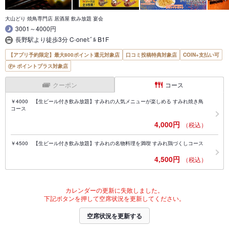
大山どり 焼鳥専門店 居酒屋 飲み放題 宴会
3001～4000円
長野駅より徒歩3分 C-oneﾋﾞﾙ B1F
【アプリ予約限定】最大800ポイント還元対象店
口コミ投稿特典対象店
COIN+支払い可
ポイントプラス対象店
クーポン
コース
￥4000 【生ビール付き飲み放題】すみれの人気メニューが楽しめる すみれ焼き鳥
コース
4,000円
（税込）
￥4500 【生ビール付き飲み放題】すみれの名物料理を満喫 すみれ鶏づくしコース
4,500円
（税込）
カレンダーの更新に失敗しました。
下記ボタンを押して空席状況を更新してください。
空席状況を更新する