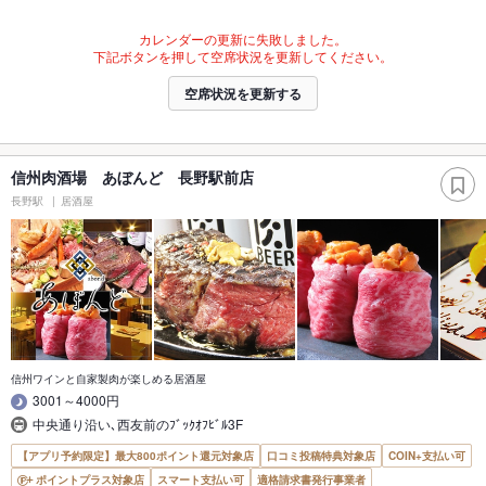
カレンダーの更新に失敗しました。
下記ボタンを押して空席状況を更新してください。
空席状況を更新する
信州肉酒場 あぼんど 長野駅前店
長野駅
居酒屋
信州ワインと自家製肉が楽しめる居酒屋
3001～4000円
中央通り沿い､西友前のﾌﾞｯｸｵﾌﾋﾞﾙ3F
【アプリ予約限定】最大800ポイント還元対象店
口コミ投稿特典対象店
COIN+支払い可
ポイントプラス対象店
スマート支払い可
適格請求書発行事業者