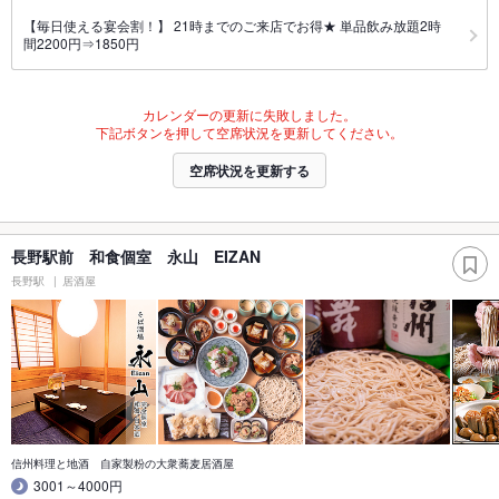
【毎日使える宴会割！】 21時までのご来店でお得★ 単品飲み放題2時
間2200円⇒1850円
カレンダーの更新に失敗しました。
下記ボタンを押して空席状況を更新してください。
空席状況を更新する
長野駅前 和食個室 永山 EIZAN
長野駅
居酒屋
信州料理と地酒 自家製粉の大衆蕎麦居酒屋
3001～4000円