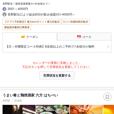
長野駅近！個室居酒屋最大140名様まで！
3001～4000円
長野駅出口より徒歩約3分!飲み放題付ｺｰ4000円～
【アプリ予約限定】最大800ポイント還元対象店
口コミ投稿特典対象店
適格請求書発行事業者
クーポン
コース
【日～木曜限定コース特典】8名様以上のご予約で1名様分が無料
カレンダーの更新に失敗しました。
下記ボタンを押して空席状況を更新してください。
空席状況を更新する
うまい肴と鶏焼酒家 六方 はちべい
長野駅
居酒屋