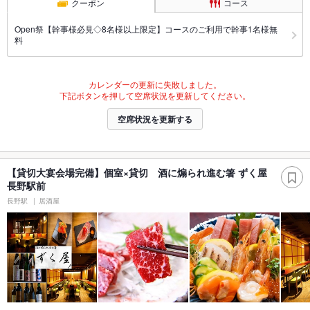
クーポン
コース
Open祭【幹事様必見◇8名様以上限定】コースのご利用で幹事1名様無
料
カレンダーの更新に失敗しました。
下記ボタンを押して空席状況を更新してください。
空席状況を更新する
【貸切大宴会場完備】個室×貸切 酒に煽られ進む箸 ずく屋
長野駅前
長野駅
居酒屋