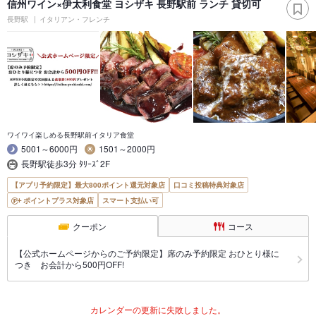
信州ワイン×伊太利食堂 ヨシザキ 長野駅前 ランチ 貸切可
長野駅
イタリアン・フレンチ
ワイワイ楽しめる長野駅前イタリア食堂
5001～6000円
1501～2000円
長野駅徒歩3分 ﾀﾘｰｽﾞ2F
【アプリ予約限定】最大800ポイント還元対象店
口コミ投稿特典対象店
ポイントプラス対象店
スマート支払い可
クーポン
コース
【公式ホームページからのご予約限定】席のみ予約限定 おひとり様に
つき お会計から500円OFF!
カレンダーの更新に失敗しました。