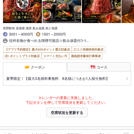
長野駅前 居酒屋 個室 飲み放題 肉と地酒
3001～4000円
1501～2000円
信州名物が食べれる喫煙可能店☆飲み放題付ｺｰｽ…
【アプリ予約限定】最大800ポイント還元対象店
口コミ投稿特典対象店
ポイントプラス対象店
スマート支払い可
適格請求書発行事業者
クーポン
コース
夏季限定！【最大3名様幹事無料 8名様につきお1人様分無料】
カレンダーの更新に失敗しました。
下記ボタンを押して空席状況を更新してください。
空席状況を更新する