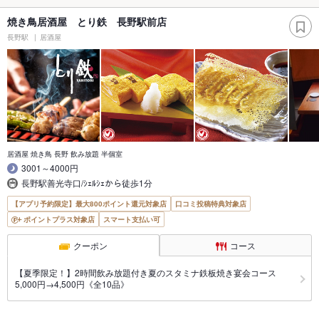
焼き鳥居酒屋 とり鉄 長野駅前店
長野駅
居酒屋
居酒屋 焼き鳥 長野 飲み放題 半個室
3001～4000円
長野駅善光寺口/ｼｪﾙｼｪから徒歩1分
【アプリ予約限定】最大800ポイント還元対象店
口コミ投稿特典対象店
ポイントプラス対象店
スマート支払い可
クーポン
コース
【夏季限定！】2時間飲み放題付き夏のスタミナ鉄板焼き宴会コース
5,000円→4,500円《全10品》