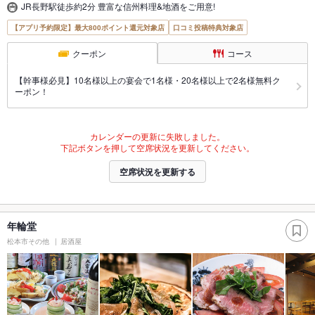
JR長野駅徒歩約2分 豊富な信州料理&地酒をご用意!
【アプリ予約限定】最大800ポイント還元対象店
口コミ投稿特典対象店
クーポン
コース
【幹事様必見】10名様以上の宴会で1名様・20名様以上で2名様無料ク
ーポン！
カレンダーの更新に失敗しました。
下記ボタンを押して空席状況を更新してください。
空席状況を更新する
年輪堂
松本市その他
居酒屋