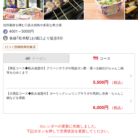
信州素材を嗜む◎炭火焼鳥や多彩な希少酒
4001～5000円
各線｢松本駅｣お城口より徒歩3分
口コミ投稿特典対象店
クーポン
コース
【満足コース◆飲み放題付】グリーンサラダや鶏皮ポン酢・選べる秘伝のちゃんこ鍋
等を心ゆくまで
5,500円
（税込）
【大満足コース◆飲み放題付】ガーリックシュリンプサラダや馬刺し赤身・ちゃんこ
鍋などを堪能
6,000円
（税込）
カレンダーの更新に失敗しました。
下記ボタンを押して空席状況を更新してください。