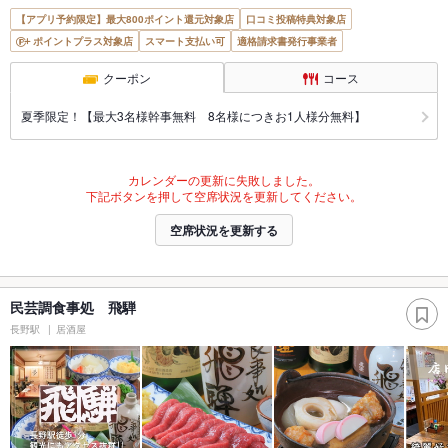
【アプリ予約限定】最大800ポイント還元対象店
口コミ投稿特典対象店
ポイントプラス対象店
スマート支払い可
適格請求書発行事業者
クーポン
コース
夏季限定！【最大3名様幹事無料 8名様につきお1人様分無料】
カレンダーの更新に失敗しました。
下記ボタンを押して空席状況を更新してください。
空席状況を更新する
民芸調食事処 飛騨
長野駅
居酒屋