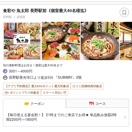
食彩や 魚太郎 長野駅前《個室最大40名様迄》
長野駅
居酒屋
旬の海鮮料理はお任せ！個室は最大40名まで
3001～4000円
長野駅善光寺口より徒歩3分 『SUBWAY』2階
【アプリ予約限定】最大800ポイント還元対象店
口コミ投稿特典対象店
ポイントプラス対象店
スマート支払い可
クーポン
コース
【毎日使える宴会割！】 21時までのご来店でお得★ 単品飲み放題2時
間2200円⇒1850円