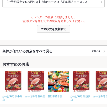
【ご予約限定で500円引き】 対象コースは『花鳥風月コース』♪
カレンダーの更新に失敗しました。
下記ボタンを押して空席状況を更新してください。
空席状況を更新する
2973
条件が似ているお店をすべて見る
おすすめのお店
かっぱ寿司 川中島
かっぱ寿司 豊科店
長野甲羅本店
かっぱ寿司 新須坂
かっぱ寿司 
店
店