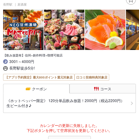
長野駅
居酒屋
【飲み放題有】信州×創作料理×喫煙可能店
3001～4000円
長野駅徒歩5分!
【アプリ予約限定】最大800ポイント還元対象店
口コミ投稿特典対象店
クーポン
コース
《ホットペッパー限定》 120分単品飲み放題！2000円（税込2200円）
生ビール付き♪
カレンダーの更新に失敗しました。
下記ボタンを押して空席状況を更新してください。