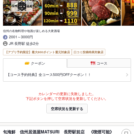
信州の名物料理や地酒が楽しめる大衆酒場
2001～3000円
JR 長野駅 徒歩2分
【アプリ予約限定】最大800ポイント還元対象店
口コミ投稿特典対象店
クーポン
コース
【コース予約特典】全コース500円OFFクーポン！！
カレンダーの更新に失敗しました。
下記ボタンを押して空席状況を更新してください。
空席状況を更新する
旬海鮮 信州居酒屋MATSURI 長野駅前店 《喫煙可能》