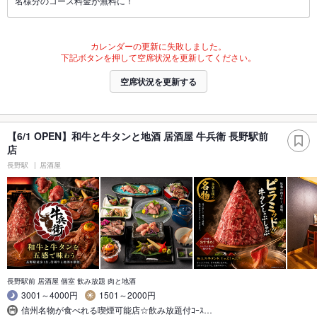
名様分のコース料金が無料に！
カレンダーの更新に失敗しました。
下記ボタンを押して空席状況を更新してください。
空席状況を更新する
【6/1 OPEN】和牛と牛タンと地酒 居酒屋 牛兵衛 長野駅前
店
長野駅
居酒屋
長野駅前 居酒屋 個室 飲み放題 肉と地酒
3001～4000円
1501～2000円
信州名物が食べれる喫煙可能店☆飲み放題付ｺｰｽ…