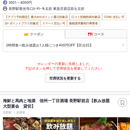
3001～4000円
長野駅善光寺口ﾛｰﾀﾘｰを右折 東急百貨店前を左折
【アプリ予約限定】最大800ポイント還元対象店
口コミ投稿特典対象店
COIN+支払い可
ポイントプラス対象店
スマート支払い可
適格請求書発行事業者
クーポン
コース
2時間食べ飲み放題お1人様につき400円OFF【区分22】
カレンダーの更新に失敗しました。
下記ボタンを押して空席状況を更新してください。
空席状況を更新する
海鮮と馬肉と地酒 信州一丁目酒場 長野駅前店【飲み放題
大型宴会 貸切】
長野駅
居酒屋