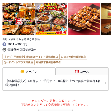
長野 居酒屋 飲み放題 焼き鳥 宴会
2001～3000円
長野善光寺口徒歩2分
【アプリ予約限定】最大800ポイント還元対象店
口コミ投稿特典対象店
ポイントプラス対象店
適格請求書発行事業者
クーポン
コース
【幹事様必見♪】4名様以上2千円オフ・8名様以上のご宴会で幹事様1名
様分無料！
カレンダーの更新に失敗しました。
下記ボタンを押して空席状況を更新してください。