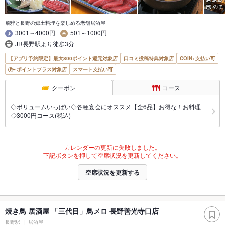
飛騨と長野の郷土料理を楽しめる老舗居酒屋
3001～4000円
501～1000円
JR長野駅より徒歩3分
【アプリ予約限定】最大800ポイント還元対象店
口コミ投稿特典対象店
COIN+支払い可
ポイントプラス対象店
スマート支払い可
クーポン
コース
◇ボリュームいっぱい◇各種宴会にオススメ【全6品】お得な！お料理
◇3000円コース(税込)
カレンダーの更新に失敗しました。
下記ボタンを押して空席状況を更新してください。
空席状況を更新する
焼き鳥 居酒屋 「三代目」鳥メロ 長野善光寺口店
長野駅
居酒屋