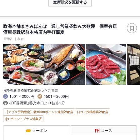
空席状況を更新する
政海本舗まさみほんぽ 通し営業昼飲み大歓迎 個室有居
酒屋長野駅前本格店内手打蕎麦
長野駅
和食
長野/蕎麦/居酒屋/飲み放題/ランチ/個室
1501～2000円
1501～2000円
JR｢長野駅｣善光寺口より徒歩1分
【アプリ予約限定】最大800ポイント還元対象店
口コミ投稿特典対象店
ポイントプラス対象店
クーポン
コース