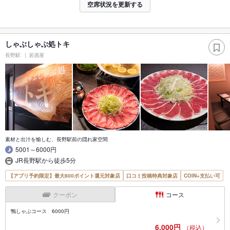
空席状況を更新する
しゃぶしゃぶ処トキ
長野駅
居酒屋
素材と出汁を愉しむ、長野駅前の隠れ家空間
5001～6000円
JR長野駅から徒歩5分
【アプリ予約限定】最大800ポイント還元対象店
口コミ投稿特典対象店
COIN+支払い可
クーポン
コース
鴨しゃぶコース 6000円
6,000円
（税込）