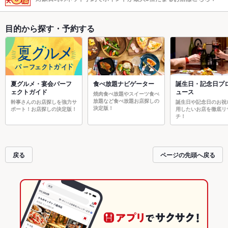
目的から探す・予約する
夏グルメ・宴会パーフ
食べ放題ナビゲーター
誕生日・記念日プ
ェクトガイド
ュース
焼肉食べ放題やスイーツ食べ
放題など食べ放題お店探しの
幹事さんのお店探しを強力サ
誕生日や記念日のお祝
決定版！
ポート！お店探しの決定版！
用したいお店を徹底リ
チ！
戻る
ページの先頭へ戻る