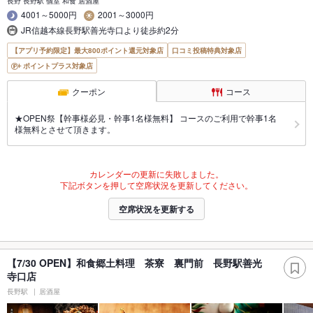
長野 長野駅 個室 和食 居酒屋
4001～5000円
2001～3000円
JR信越本線長野駅善光寺口より徒歩約2分
【アプリ予約限定】最大800ポイント還元対象店
口コミ投稿特典対象店
ポイントプラス対象店
クーポン
コース
★OPEN祭【幹事様必見・幹事1名様無料】 コースのご利用で幹事1名
様無料とさせて頂きます。
カレンダーの更新に失敗しました。
下記ボタンを押して空席状況を更新してください。
空席状況を更新する
【7/30 OPEN】和食郷土料理 茶寮 裏門前 長野駅善光
寺口店
長野駅
居酒屋