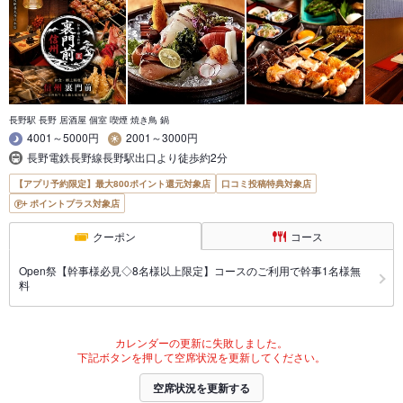
長野駅 長野 居酒屋 個室 喫煙 焼き鳥 鍋
4001～5000円
2001～3000円
長野電鉄長野線長野駅出口より徒歩約2分
【アプリ予約限定】最大800ポイント還元対象店
口コミ投稿特典対象店
ポイントプラス対象店
クーポン
コース
Open祭【幹事様必見◇8名様以上限定】コースのご利用で幹事1名様無
料
カレンダーの更新に失敗しました。
下記ボタンを押して空席状況を更新してください。
空席状況を更新する