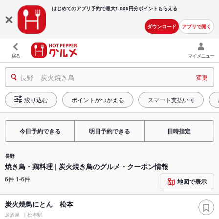
はじめてのアプリ予約で最大
1,000円分ポイントもらえる
ダウンロード
アプリで開く
戻る
マイメニュー
長野 炭火焼き鳥
変更
絞り込む
ポイントがつかえる
スマート支払い可
今日予約できる
明日予約できる
日時指定
長野
焼き鳥・鶏料理 | 炭火焼き鳥のグルメ・クーポン情報
6件 1-6件
地図で表示
炭火焼鳥にとん 松本
居酒屋
松本駅