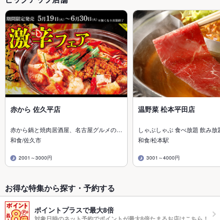
赤から 佐久平店
温野菜 松本平田店
赤から鍋と焼肉居酒屋、名古屋グルメの…
しゃぶしゃぶ 食べ放題 飲み放
和食/佐久市
和食/松本駅
2001～3000円
3001～4000円
お得な特集から探す・予約する
ポイントプラスで最大8倍
対象日時のネット予約でポイントが最大8倍たまるお店はこちら！