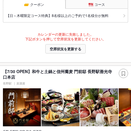
クーポン
コース
【日～木曜限定コース特典】8名様以上のご予約で1名様分が無料
カレンダーの更新に失敗しました。
下記ボタンを押して空席状況を更新してください。
空席状況を更新する
【7/30 OPEN】和牛と土鍋と信州蕎麦 門前邸 長野駅善光寺
口本店
長野駅
居酒屋