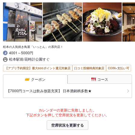
松本の人気焼き鳥屋「いっとん」の系列店！
4001～5000円
松本駅前/花時計公園すぐ
【アプリ予約限定】最大800ポイント還元対象店
口コミ投稿特典対象店
COIN+支払い可
クーポン
コース
【7000円コースは飲み放題充実】 日本酒銘柄多数★
カレンダーの更新に失敗しました。
下記ボタンを押して空席状況を更新してください。
空席状況を更新する