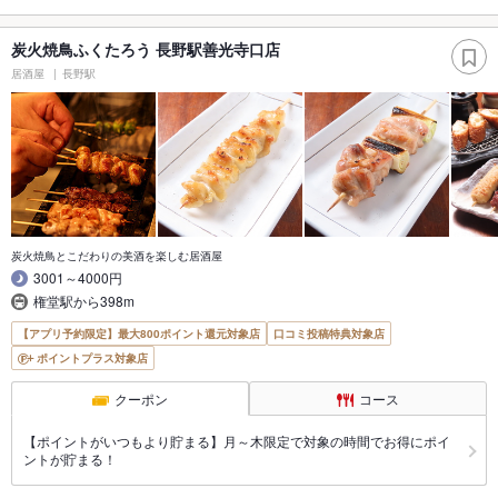
炭火焼鳥ふくたろう 長野駅善光寺口店
居酒屋
長野駅
炭火焼鳥とこだわりの美酒を楽しむ居酒屋
3001～4000円
権堂駅から398m
【アプリ予約限定】最大800ポイント還元対象店
口コミ投稿特典対象店
ポイントプラス対象店
クーポン
コース
【ポイントがいつもより貯まる】月～木限定で対象の時間でお得にポイ
ントが貯まる！