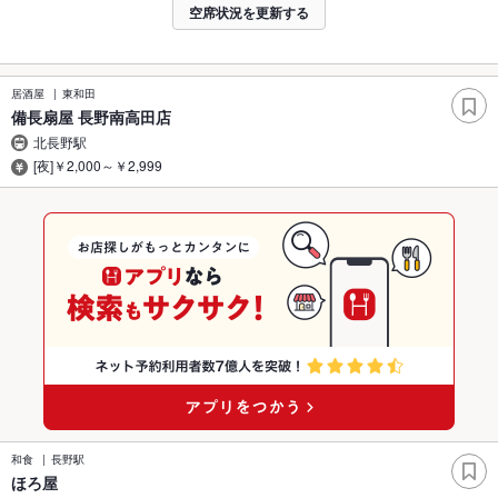
空席状況を更新する
居酒屋
東和田
備長扇屋 長野南高田店
北長野駅
[夜]￥2,000～￥2,999
和食
長野駅
ほろ屋