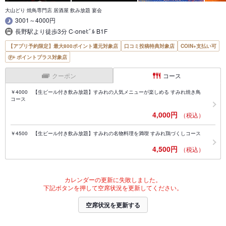
大山どり 焼鳥専門店 居酒屋 飲み放題 宴会
3001～4000円
長野駅より徒歩3分 C-oneﾋﾞﾙ B1F
【アプリ予約限定】最大800ポイント還元対象店
口コミ投稿特典対象店
COIN+支払い可
ポイントプラス対象店
クーポン
コース
￥4000 【生ビール付き飲み放題】すみれの人気メニューが楽しめる すみれ焼き鳥
コース
4,000円
（税込）
￥4500 【生ビール付き飲み放題】すみれの名物料理を満喫 すみれ鶏づくしコース
4,500円
（税込）
カレンダーの更新に失敗しました。
下記ボタンを押して空席状況を更新してください。
空席状況を更新する