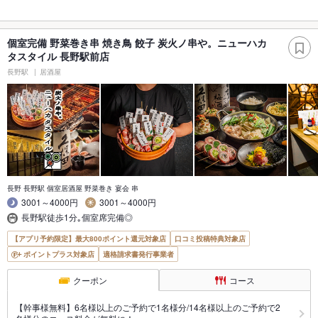
個室完備 野菜巻き串 焼き鳥 餃子 炭火ノ串や。ニューハカ
タスタイル 長野駅前店
長野駅
居酒屋
長野 長野駅 個室居酒屋 野菜巻き 宴会 串
3001～4000円
3001～4000円
長野駅徒歩1分｡個室席完備◎
【アプリ予約限定】最大800ポイント還元対象店
口コミ投稿特典対象店
ポイントプラス対象店
適格請求書発行事業者
クーポン
コース
【幹事様無料】6名様以上のご予約で1名様分/14名様以上のご予約で2