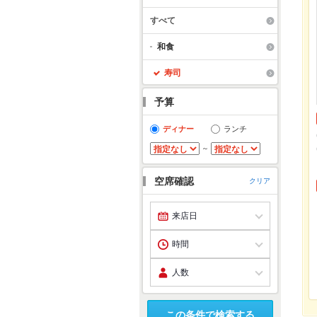
すべて
和食
寿司
予算
ディナー
ランチ
～
空席確認
クリア
この条件で検索する