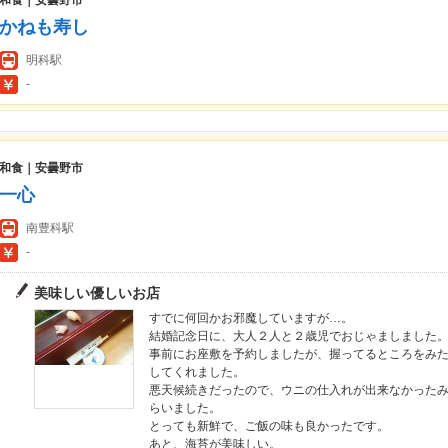
和食｜安曇野市
かねも寿し
明科駅
-
和食｜安曇野市
一心
南豊科駅
-
美味しい優しいお店
すでに何回かお邪魔していますが…。
結婚記念日に、大人２人と２歳児でおじゃましました
事前にお座敷を予約しましたが、握ってるところをみ
してくれました。
悪天候続きだったので、ウニの仕入れが出来なかった
らいました。
とっても新鮮で、ご飯の味も良かったです。
あと、海苔が美味しい。