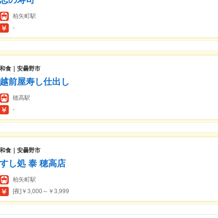
志の寿司
柏矢町駅
-
和食｜安曇野市
越前屋寿し仕出し
穂高駅
-
和食｜安曇野市
すし処 泰 穂高店
柏矢町駅
[夜]￥3,000～￥3,999