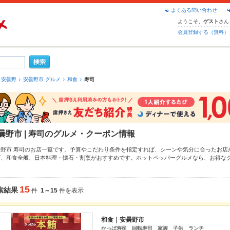
よくある問い合わせ
ようこそ、
さん
ゲスト
会員登録する（無料）
安曇野
安曇野市 グルメ
和食
寿司
曇野市 | 寿司のグルメ・クーポン情報
曇野市 寿司のお店一覧です。予算やこだわり条件を指定すれば、シーンや気分に合ったお店
ば
、
和食全般
、
日本料理・懐石・割烹
がおすすめです。ホットペッパーグルメなら、お得な
季節のおすすめ料理など、お店の最新情報をご紹介しているので安心！24時間使える簡単便
しの飲み会にも、会社の宴会にも、デートやパーティーにもお得に便利にホットペッパーグ
15
索結果
件
1～15
件を表示
和食｜安曇野市
かっぱ寿司 回転寿司 家族 子供 ランチ