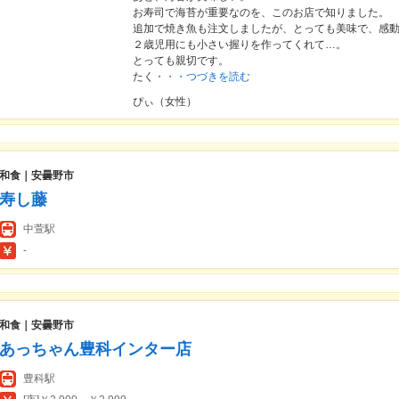
お寿司で海苔が重要なのを、このお店で知りました。
追加で焼き魚も注文しましたが、とっても美味で、感
２歳児用にも小さい握りを作ってくれて…。
とっても親切です。
たく
・・・つづきを読む
ぴぃ（女性）
和食｜安曇野市
寿し藤
中萱駅
-
和食｜安曇野市
あっちゃん豊科インター店
豊科駅