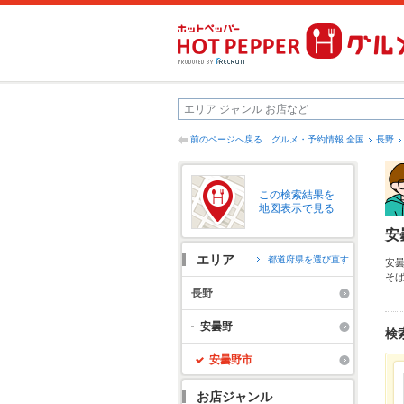
前のページへ戻る
グルメ・予約情報 全国
長野
この検索結果を
地図表示で見る
安
エリア
都道府県を選び直す
安
そ
や
長野
う
安曇野
検
安曇野市
お店ジャンル