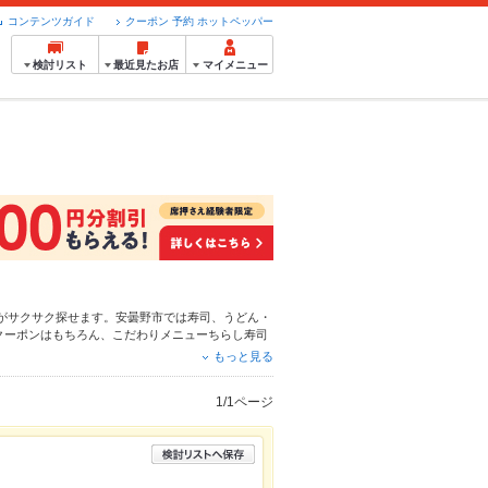
コンテンツガイド
クーポン 予約 ホットペッパー
検討リスト
最近見たお店
マイメニュー
がサクサク探せます。安曇野市では寿司、
うどん・
クーポンはもちろん、こだわりメニュー
ちらし寿司
利なネット予約が使えるお店も拡大中です。友達ど
もっと見る
ルメをご利用ください。
1/1ページ