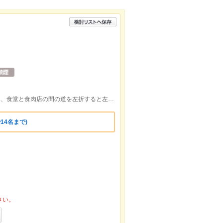
善光寺下駅下車、399号線を道なりに進み、食堂と食肉店の間の道を左折すると左側にあります。徒歩約8分です。
14名まで)
さい。