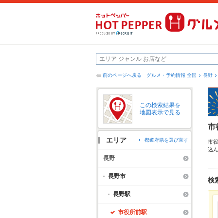
前のページへ戻る
グルメ・予約情報 全国
長野
この検索結果を
地図表示で見る
市
エリア
都道府県を選び直す
市
込
ち
長野
便
グ
長野市
検
長野駅
市役所前駅