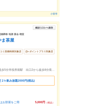
小菅亭
冠婚葬祭 地酒 宴会 権堂
やま茶屋
コミ投稿特典対象店
ポイントプラス対象店
トイーゴより徒歩3分権堂駅 出口1から徒歩5分市役所前駅 出口2から徒歩8分長野駅 末広方面口から徒歩12分
2ｈ飲み放題2000円(税込)
雨天はお部屋をご用
5,000円
（税込）