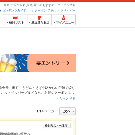
和食/市役所前駅(長野)周辺のおすすめ・クーポン情報
コンテンツガイド
クーポン 予約 ホットペッパー
検討リスト
最近見たお店
マイメニュー
食全般
、
寿司
、
うどん・そば
や駅からの距離で絞り
。ホットペッパーグルメなら、お得なクーポンはも
報をご紹介しているので安心！24時間使える簡単
もっと見る
ートやパーティーにもお得に便利にホットペッパー
1/14ページ
題/個室/馬刺し/昼飲み