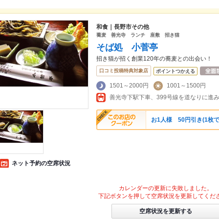
和食｜長野市その他
蕎麦 善光寺 ランチ 座敷 招き猫
そば処 小菅亭
招き猫が招く創業120年の蕎麦との出会い！
口コミ投稿特典対象店
ポイントつかえる
1501～2000円
1001～1500円
お1人様 50円引き(1枚で
ネット予約の空席状況
カレンダーの更新に失敗しました。
下記ボタンを押して空席状況を更新してくだ
空席状況を更新する