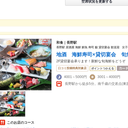
空席状況を更新する
和食｜長野駅
長野駅 居酒屋 海鮮 鮮魚 寿司 鮨 貸切宴会 歓送迎 女子
地酒 海鮮寿司×貸切宴会 旬魚
2F貸切宴会承ります！新鮮な旬海鮮をどうぞ
口コミ投稿特典対象店
ポイントつかえる
4001～5000円
3001～4000円
長野駅から徒歩5分。南千歳の交差点(東
このお店のコース