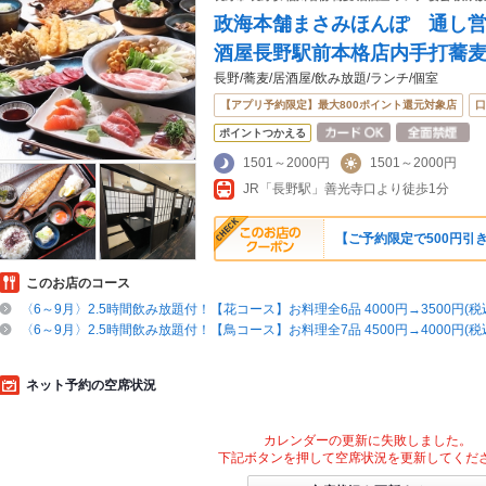
政海本舗まさみほんぽ 通し
酒屋長野駅前本格店内手打蕎
長野/蕎麦/居酒屋/飲み放題/ランチ/個室
【アプリ予約限定】最大800ポイント還元対象店
口
ポイントつかえる
1501～2000円
1501～2000円
JR「長野駅」善光寺口より徒歩1分
【ご予約限定で500円引
このお店のコース
〈6～9月〉2.5時間飲み放題付！【花コース】お料理全6品 4000円→3500円(税
〈6～9月〉2.5時間飲み放題付！【鳥コース】お料理全7品 4500円→4000円(税
ネット予約の空席状況
カレンダーの更新に失敗しました。
下記ボタンを押して空席状況を更新してくだ