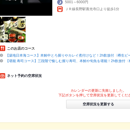
5001～6000円
ＪＲ線長野駅善光寺口より徒歩1分
このお店のコース
【築地日本海コース】本鮪中とろ握りやカレイ煮付けなど！2h飲放付〈樽生ビー
【堪能 寿司コース】三段階で愉しむ握り寿司、本鮪や旬魚を堪能！2h飲放付〈
ネット予約の空席状況
カレンダーの更新に失敗しました。
下記ボタンを押して空席状況を更新してくだ
空席状況を更新する