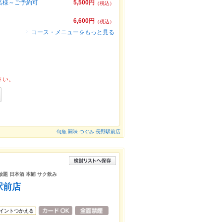
名様～ご予約可
5,500円
（税込）
6,600円
（税込）
コース・メニューをもっと見る
さい。
旬魚 嗣味 つぐみ 長野駅前店
み放題 日本酒 本鮪 サク飲み
駅前店
イントつかえる