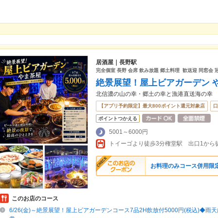
居酒屋｜長野駅
完全個室 長野 会席 飲み放題 郷土料理 歓送迎 同窓会 
絶景展望！屋上ビアガーデン 
北信濃の山の幸・郷土の幸と漁港直送海の幸
【アプリ予約限定】最大800ポイント還元対象店
口
ポイントつかえる
5001～6000円
お料理のみコース併用限定 
このお店のコース
6/26(金)～絶景展望！屋上ビアガーデンコース7品2H飲放付5000円(税込)◆