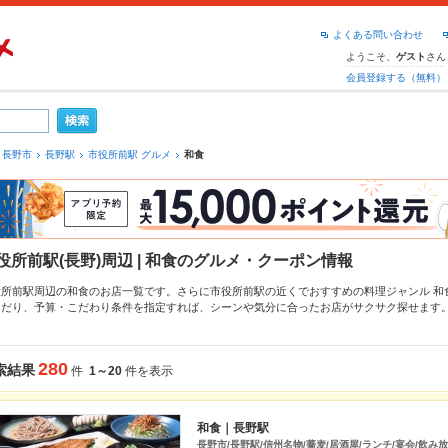
よくある問い合わせ
ようこそ、
さん
ゲスト
会員登録する（無料）
長野市
長野駅
市役所前駅 グルメ
和食
役所前駅(長野)周辺 | 和食のグルメ・クーポン情報
役所前駅周辺の和食のお店一覧です。さらに市役所前駅の近くでおすすめの料理ジャンル
和
んだり、予算・こだわり条件を指定すれば、シーンや気分に合ったお店がサクサク探せます
ろん、こだわりメニュー
そば
、
焼きうどん
、
天ぷら
や季節のおすすめ料理など、お店の最新情
利なネット予約が使えるお店も拡大中です。友達どうしの飲み会にも、会社の宴会にも、デ
ルメをご利用ください。
280
索結果
件
1～20
件を表示
和食｜長野駅
長野市/長野駅/信州名物/蕎麦/居酒屋/ランチ/宴会/飲み放