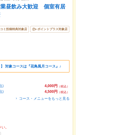
営業昼飲み大歓迎 個室有居
麦
コミ投稿特典対象店
ポイントプラス対象店
き】 対象コースは『花鳥風月コース』♪
込)
4,000円
（税込）
込)
4,500円
（税込）
コース・メニューをもっと見る
さい。