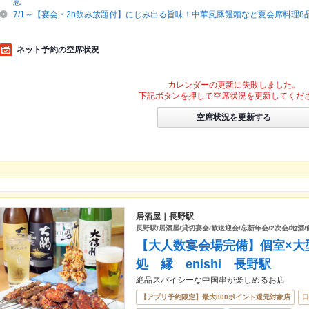
意
7/1～【宴会・2h飲み放題付】にじみ出る旨味！中華風豚饅頭など夏会席料理8品6
ネット予約の空席状況
カレンダーの更新に失敗しました。
下記ボタンを押して空席状況を更新してくだ
空席状況を更新する
居酒屋｜長野駅
長野駅/居酒屋/貸切宴会/歓送迎会/忘新年会/2次会/地酒
【大人数宴会場完備】個室×大
処 縁 enishi 長野駅
絶品スパイシーな中国串が楽しめるお店
【アプリ予約限定】最大800ポイント還元対象店
口