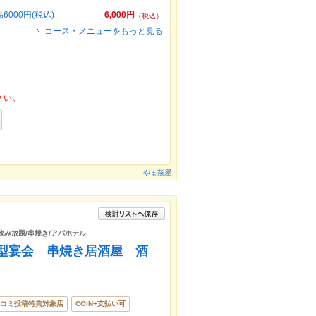
000円(税込)
6,000円
（税込）
コース・メニューをもっと見る
さい。
やま茶屋
/飲み放題/串焼き/アパホテル
型宴会 串焼き居酒屋 酒
コミ投稿特典対象店
COIN+支払い可