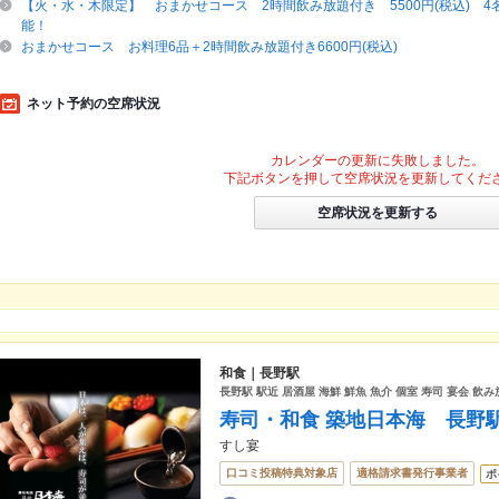
【火・水・木限定】 おまかせコース 2時間飲み放題付き 5500円(税込) 4
能！
おまかせコース お料理6品＋2時間飲み放題付き6600円(税込)
ネット予約の空席状況
カレンダーの更新に失敗しました。
下記ボタンを押して空席状況を更新してくだ
空席状況を更新する
和食｜長野駅
長野駅 駅近 居酒屋 海鮮 鮮魚 魚介 個室 寿司 宴会 飲
寿司・和食 築地日本海 長野
すし宴
口コミ投稿特典対象店
適格請求書発行事業者
ポ