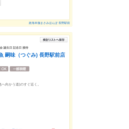
政海本舗まさみほんぽ 長野駅前
会 誕生日 記念日 接待
 嗣味（つぐみ) 長野駅前店
急へ向かう道)のすぐ近く。