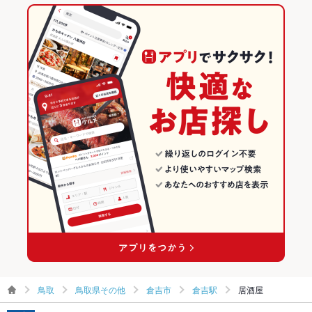
鳥取
鳥取県その他
倉吉市
倉吉駅
居酒屋