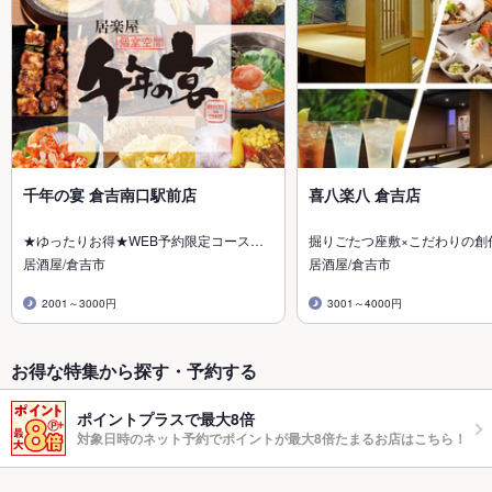
千年の宴 倉吉南口駅前店
喜八楽八 倉吉店
★ゆったりお得★WEB予約限定コース…
掘りごたつ座敷×こだわりの創
居酒屋/倉吉市
居酒屋/倉吉市
2001～3000円
3001～4000円
お得な特集から探す・予約する
ポイントプラスで最大8倍
対象日時のネット予約でポイントが最大8倍たまるお店はこちら！