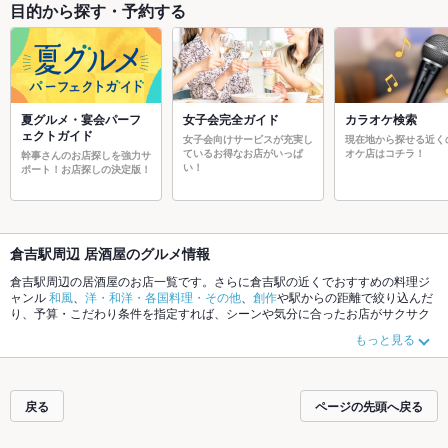
目的から探す・予約する
夏グルメ・宴会パーフ
女子会完全ガイド
カラオケ検索
ェクトガイド
女子会向けサービスが充実し
現在地から探せる近く
ているお得なお店がいっぱ
オケ店はコチラ！
幹事さんのお店探しを強力サ
い！
ポート！お店探しの決定版！
倉吉駅周辺 居酒屋のグルメ情報
倉吉駅周辺の居酒屋のお店一覧です。さらに倉吉駅の近くでおすすめの料理ジ
ャンル
和風
、
洋・和洋・各国料理・その他
、
創作
や駅からの距離で絞り込んだ
り、予算・こだわり条件を指定すれば、シーンや気分に合ったお店がサクサク
探せます。ホットペッパーグルメなら、お得なクーポンはもちろん、こだわり
もっと見る
メニュー
お茶漬け
、
炉ばた焼き・炙り焼き
、
モツ煮込み
や季節のおすすめ料理
など、お店の最新情報をご紹介しているので安心！24時間使える簡単便利なネ
ット予約が使えるお店も拡大中です。友達どうしの飲み会にも、会社の宴会に
も、デートやパーティーにもお得に便利にホットペッパーグルメをご利用くだ
戻る
ページの先頭へ戻る
さい。