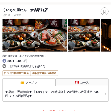
くいもの屋わん 倉吉駅前店
居酒屋
倉吉市
和の個室で楽しむこだわりの創作料理。
3001～4000円
山陰本線 倉吉駅より徒歩1分
口コミ投稿特典対象店
適格請求書発行事業者
クーポン
コース
★早割・遅割特典★ 【18時まで・21時以降】 2時間飲み放題通常2000
円→1500円(税込)★