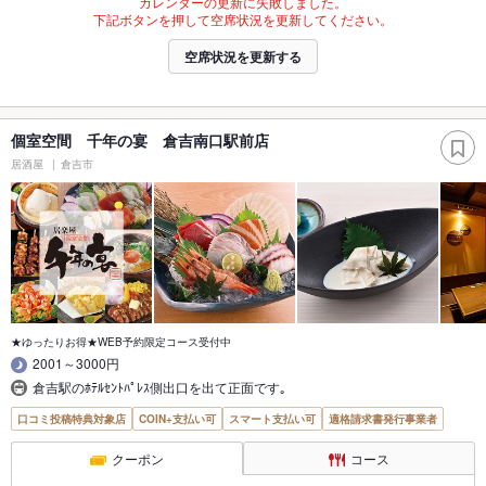
カレンダーの更新に失敗しました。
下記ボタンを押して空席状況を更新してください。
空席状況を更新する
個室空間 千年の宴 倉吉南口駅前店
居酒屋
倉吉市
★ゆったりお得★WEB予約限定コース受付中
2001～3000円
倉吉駅のﾎﾃﾙｾﾝﾄﾊﾟﾚｽ側出口を出て正面です｡
口コミ投稿特典対象店
COIN+支払い可
スマート支払い可
適格請求書発行事業者
クーポン
コース