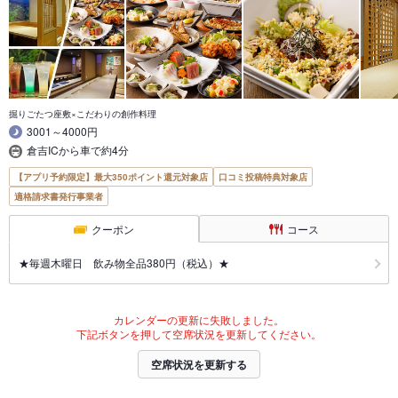
掘りごたつ座敷×こだわりの創作料理
3001～4000円
倉吉ICから車で約4分
【アプリ予約限定】最大350ポイント還元対象店
口コミ投稿特典対象店
適格請求書発行事業者
クーポン
コース
★毎週木曜日 飲み物全品380円（税込）★
カレンダーの更新に失敗しました。
下記ボタンを押して空席状況を更新してください。
空席状況を更新する