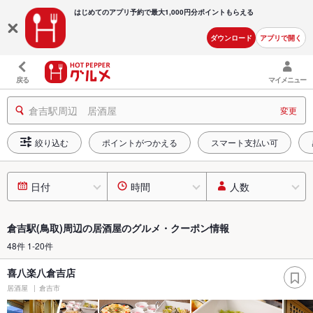
はじめてのアプリ予約で最大
1,000円分ポイントもらえる
ダウンロード
アプリで開く
戻る
マイメニュー
倉吉駅周辺 居酒屋
変更
絞り込む
ポイントがつかえる
スマート支払い可
日付
時間
人数
倉吉駅(鳥取)周辺の居酒屋のグルメ・クーポン情報
48件 1-20件
喜八楽八倉吉店
居酒屋
倉吉市