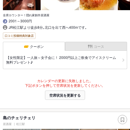
全席カウンター！隠れ家創作居酒屋
2001～3000円
JR松江駅より徒歩8分｡北口を出て西へ400mです｡
口コミ投稿特典対象店
クーポン
コース
【女性限定】一人旅～女子会に！ 2000円以上ご飲食でアイスクリーム
無料プレゼント♪
カレンダーの更新に失敗しました。
下記ボタンを押して空席状況を更新してください。
空席状況を更新する
島のチェリチェリ
居酒屋
松江駅