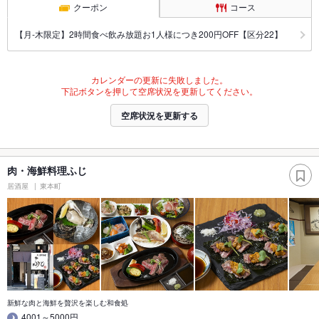
クーポン
コース
【月‐木限定】2時間食べ飲み放題お1人様につき200円OFF【区分22】
カレンダーの更新に失敗しました。
下記ボタンを押して空席状況を更新してください。
空席状況を更新する
肉・海鮮料理ふじ
居酒屋
東本町
新鮮な肉と海鮮を贅沢を楽しむ和食処
4001～5000円