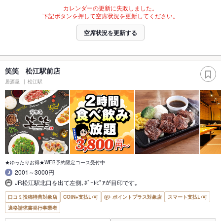
カレンダーの更新に失敗しました。
下記ボタンを押して空席状況を更新してください。
空席状況を更新する
笑笑 松江駅前店
居酒屋
松江駅
★ゆったりお得★WEB予約限定コース受付中
2001～3000円
JR松江駅北口を出て左側､ﾎﾞｰﾄﾋﾟｱが目印です｡
口コミ投稿特典対象店
COIN+支払い可
ポイントプラス対象店
スマート支払い可
適格請求書発行事業者