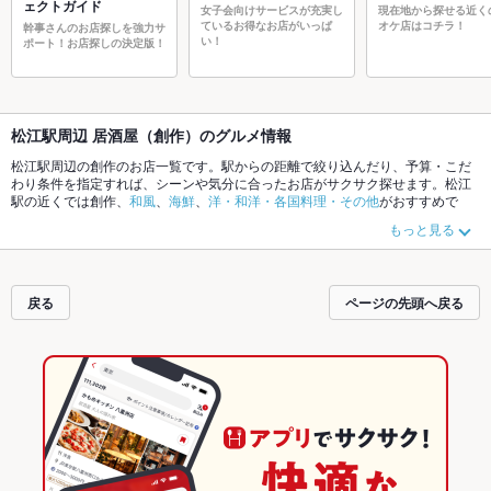
ェクトガイド
女子会向けサービスが充実し
現在地から探せる近く
ているお得なお店がいっぱ
オケ店はコチラ！
幹事さんのお店探しを強力サ
い！
ポート！お店探しの決定版！
松江駅周辺 居酒屋（創作）のグルメ情報
松江駅周辺の創作のお店一覧です。駅からの距離で絞り込んだり、予算・こだ
わり条件を指定すれば、シーンや気分に合ったお店がサクサク探せます。松江
駅の近くでは創作、
和風
、
海鮮
、
洋・和洋・各国料理・その他
がおすすめで
す。ホットペッパーグルメなら、お得なクーポンはもちろん、こだわりメニュ
もっと見る
ーや季節のおすすめ料理など、お店の最新情報をご紹介しているので安心！24
時間使える簡単便利なネット予約が使えるお店も拡大中です。友達どうしの飲
み会にも、会社の宴会にも、デートやパーティーにもお得に便利にホットペッ
パーグルメをご利用ください。
戻る
ページの先頭へ戻る