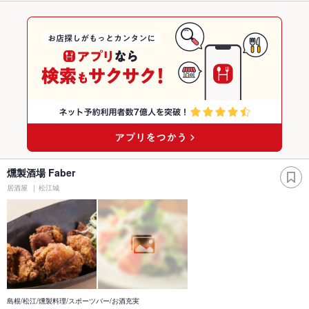
燻製酒場 Faber
居酒屋
松江城
島根/松江/燻製料理/スポーツバー/お酒充実