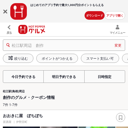
はじめてのアプリ予約で最大
1,000円分ポイントもらえる
ダウンロード
アプリで開く
戻る
マイメニュー
松江駅周辺 創作
変更
絞り込む
ポイントがつかえる
スマート支払い可
今日予約できる
明日予約できる
日時指定
松江駅(島根)周辺
創作のグルメ・クーポン情報
7件 1-7件
おおきに屋 ぼちぼち
居酒屋
伊勢宮町