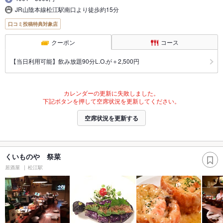
JR山陰本線松江駅南口より徒歩約15分
口コミ投稿特典対象店
クーポン
コース
【当日利用可能】飲み放題90分L.O.が＋2,500円
カレンダーの更新に失敗しました。
下記ボタンを押して空席状況を更新してください。
空席状況を更新する
くいものや 祭菜
居酒屋
松江駅