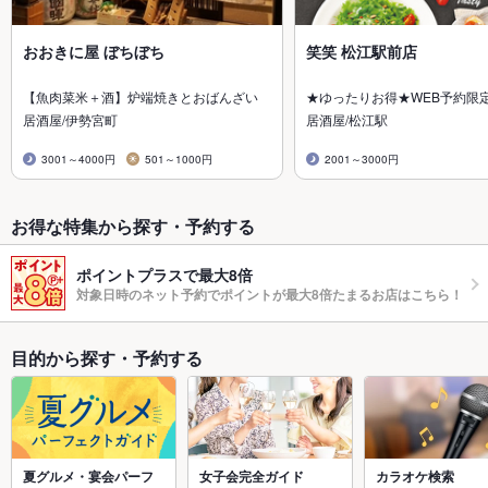
おおきに屋 ぼちぼち
笑笑 松江駅前店
【魚肉菜米＋酒】炉端焼きとおばんざい
★ゆったりお得★WEB予約限
居酒屋/伊勢宮町
居酒屋/松江駅
3001～4000円
501～1000円
2001～3000円
お得な特集から探す・予約する
ポイントプラスで最大8倍
対象日時のネット予約でポイントが最大8倍たまるお店はこちら！
目的から探す・予約する
夏グルメ・宴会パーフ
女子会完全ガイド
カラオケ検索