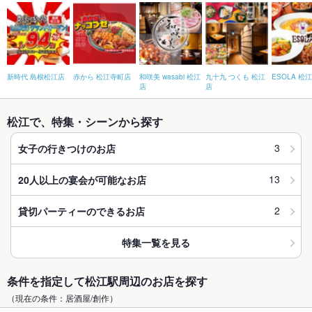
新時代 島根松江店
赤から 松江寺町店
和咲美 wasabi 松江
九十九 つくも 松江
ESOLA 松
店
店
松江で、特集・シーンから探す
3
女子の行きつけのお店
13
20人以上の宴会が可能なお店
2
貸切パーティーのできるお店
特集一覧を見る
条件を指定して松江駅周辺のお店を探す
（現在の条件：居酒屋/創作）