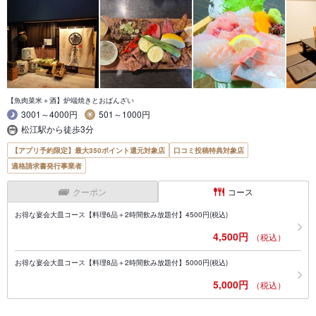
【魚肉菜米＋酒】炉端焼きとおばんざい
3001～4000円
501～1000円
松江駅から徒歩3分
【アプリ予約限定】最大350ポイント還元対象店
口コミ投稿特典対象店
適格請求書発行事業者
クーポン
コース
お得な宴会大皿コース【料理6品＋2時間飲み放題付】4500円(税込)
4,500円
（税込）
お得な宴会大皿コース【料理8品＋2時間飲み放題付】5000円(税込)
5,000円
（税込）