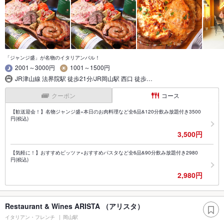
「ジャンジ盛」が名物のイタリアンバル！
2001～3000円
1001～1500円
JR津山線 法界院駅 徒歩21分/JR岡山駅 西口 徒歩…
クーポン
コース
【歓送迎会！】名物ジャンジ盛×本日のお肉料理など全6品&120分飲み放題付き3500
円(税込)
3,500円
【気軽に！】おすすめピッツァ×おすすめパスタなど全6品&90分飲み放題付き2980
円(税込)
2,980円
Restaurant & Wines ARISTA （アリスタ）
イタリアン・フレンチ
岡山駅