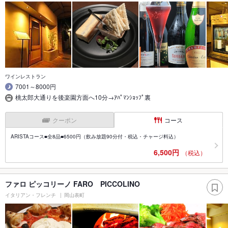
ワインレストラン
7001～8000円
桃太郎大通りを後楽園方面へ10分→ｱﾊﾟﾏﾝｼｮｯﾌﾟ裏
クーポン
コース
ARISTAコース■全8品■6500円（飲み放題90分付・税込・チャージ料込）
6,500円
（税込）
ファロ ピッコリーノ FARO PICCOLINO
イタリアン・フレンチ
岡山表町