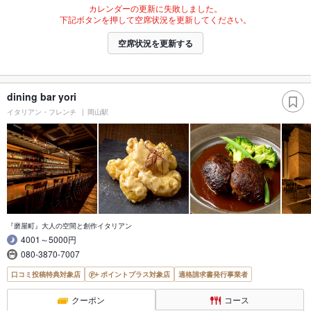
カレンダーの更新に失敗しました。
下記ボタンを押して空席状況を更新してください。
空席状況を更新する
dining bar yori
イタリアン・フレンチ
岡山駅
『磨屋町』大人の空間と創作イタリアン
4001～5000円
080-3870-7007
口コミ投稿特典対象店
ポイントプラス対象店
適格請求書発行事業者
クーポン
コース