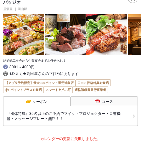
バッジオ
居酒屋
岡山駅
結婚式二次会から企業宴会までお任せあれ！
3001～4000円
ｲｵﾝ近く★高田屋さんの下(1F)にあります
【アプリ予約限定】最大800ポイント還元対象店
口コミ投稿特典対象店
ポイントプラス対象店
スマート支払い可
適格請求書発行事業者
クーポン
コース
『団体特典』35名以上のご予約でマイク・プロジェクター・音響機
器・メッセージプレート無料！！
カレンダーの更新に失敗しました。