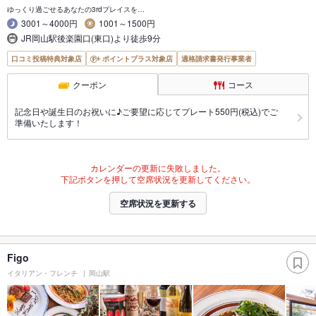
ゆっくり過ごせるあなたの3rdプレイスを…
3001～4000円
1001～1500円
JR岡山駅後楽園口(東口)より徒歩9分
口コミ投稿特典対象店
ポイントプラス対象店
適格請求書発行事業者
クーポン
コース
記念日や誕生日のお祝いに♪ご要望に応じてプレート550円(税込)でご
準備いたします！
カレンダーの更新に失敗しました。
下記ボタンを押して空席状況を更新してください。
空席状況を更新する
Figo
イタリアン・フレンチ
岡山駅