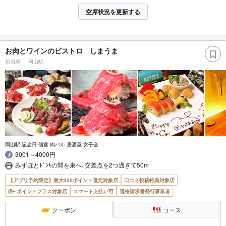
空席状況を更新する
お肉とワインのビストロ しまうま
居酒屋
岡山駅
岡山駅 記念日 個室 肉バル 居酒屋 女子会
3001～4000円
みずほとﾄﾞﾝｷの間を東へ､交差点を2つ過ぎて50m
【アプリ予約限定】最大350ポイント還元対象店
口コミ投稿特典対象店
ポイントプラス対象店
スマート支払い可
適格請求書発行事業者
クーポン
コース