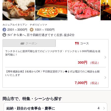
カジュアルイタリアン ナポリピッツァ
2001～3000円
1001～1500円
ｸﾚﾄﾞから東へ､百十四銀行過ぎてすぐ左折､徒歩2分
クーポン
コース
ランチタイムに提供可能な全てのピッツァがサラダ・ドリンクセット300円(税込)を追
加可能に！
300円
（税込）
【周年感謝企画】2名様からOK！平日限定貸切プラン◆まずは電話でのご相談をお願
いいたします
7,000円
（税込）
岡山市で、特集・シーンから探す
4
結納・顔合わせ食事会・慶事に