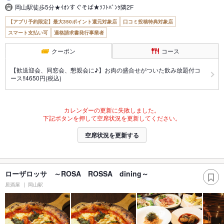
岡山駅徒歩5分★ｲｵﾝすぐそば★ｿﾌﾄﾊﾞﾝｸ隣2F
【アプリ予約限定】最大350ポイント還元対象店
口コミ投稿特典対象店
スマート支払い可
適格請求書発行事業者
クーポン
コース
【歓送迎会、同窓会、懇親会に♪】お肉の盛合せがついた飲み放題付コ
ース!!4650円(税込)
カレンダーの更新に失敗しました。
下記ボタンを押して空席状況を更新してください。
空席状況を更新する
ローザロッサ ～ROSA ROSSA dining～
居酒屋
岡山駅