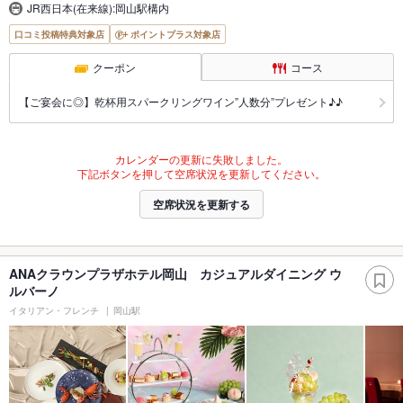
JR西日本(在来線):岡山駅構内
口コミ投稿特典対象店
ポイントプラス対象店
クーポン
コース
【ご宴会に◎】乾杯用スパークリングワイン”人数分”プレゼント♪♪
カレンダーの更新に失敗しました。
下記ボタンを押して空席状況を更新してください。
空席状況を更新する
ANAクラウンプラザホテル岡山 カジュアルダイニング ウ
ルバーノ
イタリアン・フレンチ
岡山駅