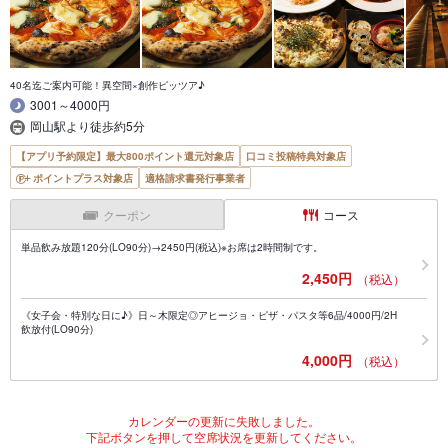
40名迄ご案内可能！異空間×創作ピッツア♪
3001～4000円
岡山駅より徒歩約5分
【アプリ予約限定】最大800ポイント還元対象店
口コミ投稿特典対象店
ポイントプラス対象店
適格請求書発行事業者
クーポン
コース
単品飲み放題120分(LO90分)→2450円(税込)※お席は2時間制です。
2,450円
（税込）
《女子会・特別な日に♪》日～木限定◎アヒージョ・ピザ・パスタ等6品/4000円/2H
飲放付(LO90分)
4,000円
（税込）
カレンダーの更新に失敗しました。
下記ボタンを押して空席状況を更新してください。