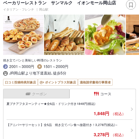
ベーカリーレストラン サンマルク イオンモール岡山店
イタリアン・フレンチ
岡山駅
焼き立てパンと美味しい料理のレストラン
2001～3000円
1501～2000円
JR岡山駅より地下道直結､徒歩5分
口コミ投稿特典対象店
ポイントプラス対象店
適格請求書発行事業者
クーポン
コース
夏プチアフタヌーンティー★全6品・ドリンク付き1848円(税込)
1,848円
（税込）
【アニバーサリーセット】全5品 焼き立てパン食べ放題付き！3,278円(税込)～
3,278円
（税込）