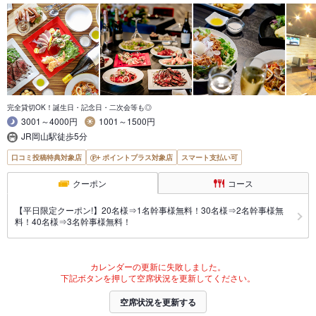
完全貸切OK！誕生日・記念日・二次会等も◎
3001～4000円
1001～1500円
JR岡山駅徒歩5分
口コミ投稿特典対象店
ポイントプラス対象店
スマート支払い可
クーポン
コース
【平日限定クーポン!】20名様⇒1名幹事様無料！30名様⇒2名幹事様無
料！40名様⇒3名幹事様無料！
カレンダーの更新に失敗しました。
下記ボタンを押して空席状況を更新してください。
空席状況を更新する