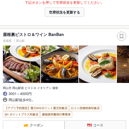
下記ボタンを押して空席状況を更新してください。
空席状況を更新する
屋根裏ビストロ＆ワイン BanBan
居酒屋
岡山駅
岡山市 岡山駅前 ビストロ イタリアン 個室
3001～4000円
岡山駅徒歩4分｡
【アプリ予約限定】最大800ポイント還元対象店
口コミ投稿特典対象店
ポイントプラス対象店
適格請求書発行事業者
クーポン
コース