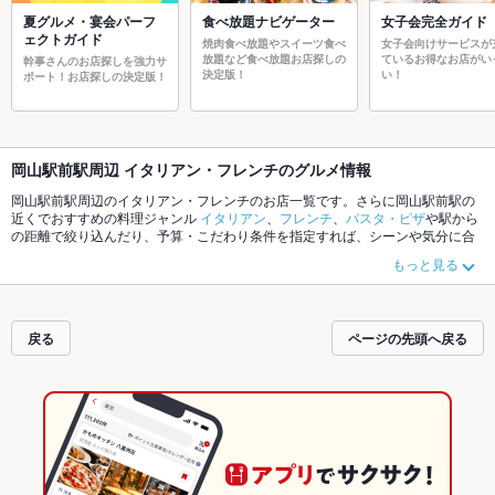
夏グルメ・宴会パーフ
食べ放題ナビゲーター
女子会完全ガイド
ェクトガイド
焼肉食べ放題やスイーツ食べ
女子会向けサービスが
放題など食べ放題お店探しの
ているお得なお店がい
幹事さんのお店探しを強力サ
決定版！
い！
ポート！お店探しの決定版！
岡山駅前駅周辺 イタリアン・フレンチのグルメ情報
岡山駅前駅周辺のイタリアン・フレンチのお店一覧です。さらに岡山駅前駅の
近くでおすすめの料理ジャンル
イタリアン
、
フレンチ
、
パスタ・ピザ
や駅から
の距離で絞り込んだり、予算・こだわり条件を指定すれば、シーンや気分に合
ったお店がサクサク探せます。ホットペッパーグルメなら、お得なクーポンは
もっと見る
もちろん、こだわりメニュー
リゾット
、
マルゲリータ
、
ピザ
や季節のおすすめ
料理など、お店の最新情報をご紹介しているので安心！24時間使える簡単便利
なネット予約が使えるお店も拡大中です。友達どうしの飲み会にも、会社の宴
会にも、デートやパーティーにもお得に便利にホットペッパーグルメをご利用
戻る
ページの先頭へ戻る
ください。