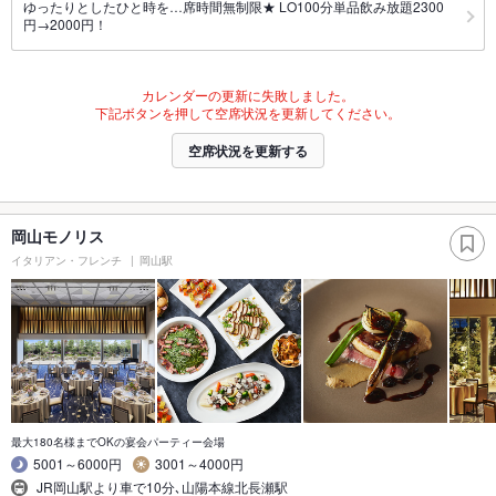
ゆったりとしたひと時を…席時間無制限★ LO100分単品飲み放題2300
円→2000円！
カレンダーの更新に失敗しました。
下記ボタンを押して空席状況を更新してください。
空席状況を更新する
岡山モノリス
イタリアン・フレンチ
岡山駅
最大180名様までOKの宴会パーティー会場
5001～6000円
3001～4000円
JR岡山駅より車で10分､山陽本線北長瀬駅