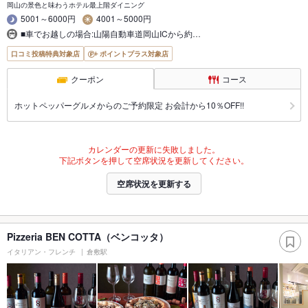
岡山の景色と味わうホテル最上階ダイニング
5001～6000円
4001～5000円
■車でお越しの場合:山陽自動車道岡山ICから約…
口コミ投稿特典対象店
ポイントプラス対象店
クーポン
コース
ホットペッパーグルメからのご予約限定 お会計から10％OFF!!
カレンダーの更新に失敗しました。
下記ボタンを押して空席状況を更新してください。
空席状況を更新する
Pizzeria BEN COTTA（ベンコッタ）
イタリアン・フレンチ
倉敷駅