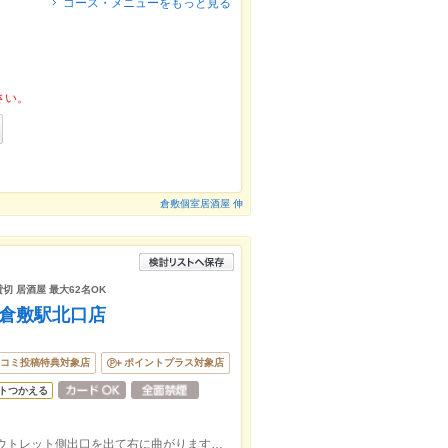
コース・メニューをもっと見る
さい。
倉敷個室居酒屋 伸
貸切 居酒屋 最大62名OK
 倉敷駅北口店
コミ投稿特典対象店
ポイントプラス対象店
トつかえる
JR山陽本線倉敷駅北口すぐ。アリオ、アウトレット側出口を出て右に曲がります。マツダパーキングの中の1階にあります。