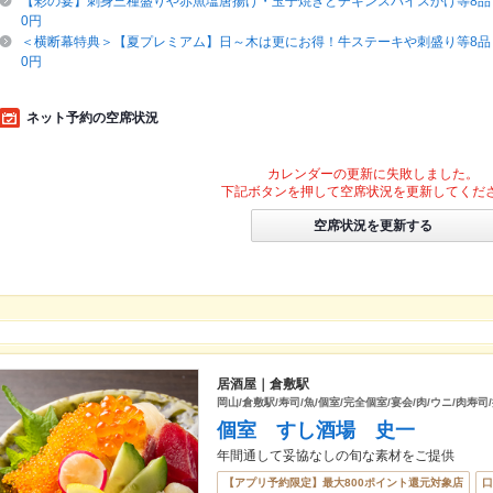
【彩の宴】刺身三種盛りや赤魚塩唐揚げ・玉子焼きとチキンスパイスかけ等8品＋
0円
＜横断幕特典＞【夏プレミアム】日～木は更にお得！牛ステーキや刺盛り等8品＋
0円
ネット予約の空席状況
カレンダーの更新に失敗しました。
下記ボタンを押して空席状況を更新してくだ
空席状況を更新する
居酒屋｜倉敷駅
岡山/倉敷駅/寿司/魚/個室/完全個室/宴会/肉/ウニ/肉寿司
個室 すし酒場 史一
年間通して妥協なしの旬な素材をご提供
【アプリ予約限定】最大800ポイント還元対象店
口