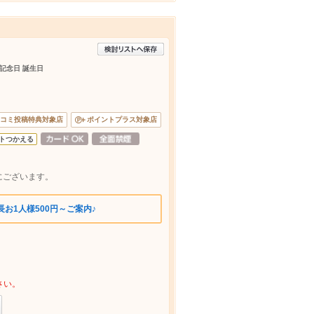
 記念日 誕生日
コミ投稿特典対象店
ポイントプラス対象店
トつかえる
にございます。
お1人様500円～ご案内♪
さい。