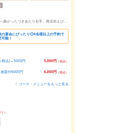
倉敷駅徒歩5分。ローソン先の角を商店街へ曲がったつきあたり右手。商店街えびす通り内
数の宴会にぴったり◎4名様以上の予約で
更可能！
税込)→5000円
5,000円
（税込）
放題付6000円
6,000円
（税込）
コース・メニューをもっと見る
さい。