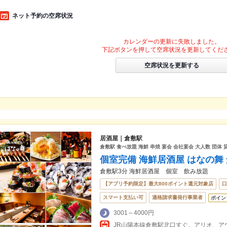
ネット予約の空席状況
カレンダーの更新に失敗しました。
下記ボタンを押して空席状況を更新してくだ
空席状況を更新する
居酒屋｜倉敷駅
倉敷駅 食べ放題 海鮮 串焼 宴会 会社宴会 大人数 団体 
個室完備 海鮮居酒屋 はなの舞
倉敷駅3分 海鮮居酒屋 個室 飲み放題
【アプリ予約限定】最大800ポイント還元対象店
口
スマート支払い可
適格請求書発行事業者
ポイン
3001～4000円