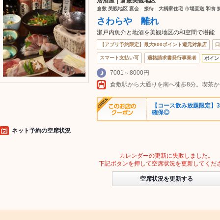
居酒屋｜倉敷美観地区
倉敷 美観地区 宴会 接待 大橋家住宅 市場直送 和食 鮮
さわらや 離れ
瀬戸内魚介と地酒を美観地区の和空間で堪能
【アプリ予約限定】最大800ポイント還元対象店
口
スマート支払い可
適格請求書発行事業者
ポイン
7001～8000円
倉敷駅から大通りを南へ徒歩8分。喫茶
【コース飲み放題限定】3
確保◎
ネット予約の空席状況
カレンダーの更新に失敗しました。
下記ボタンを押して空席状況を更新してくだ
空席状況を更新する