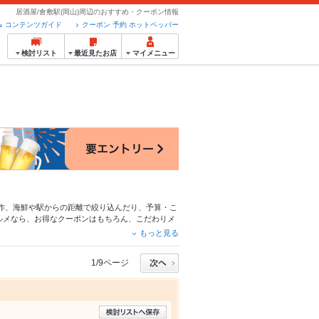
居酒屋/倉敷駅(岡山)周辺のおすすめ・クーポン情報
コンテンツガイド
クーポン 予約 ホットペッパー
検討リスト
最近見たお店
マイメニュー
作
、
海鮮
や駅からの距離で絞り込んだり、予算・こ
ルメなら、お得なクーポンはもちろん、こだわりメ
るので安心！24時間使える簡単便利なネット予約
もっと見る
にもお得に便利にホットペッパーグルメをご利用く
1/9ページ