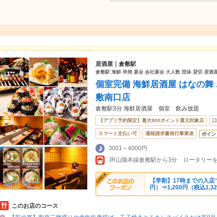
居酒屋｜倉敷駅
倉敷駅 海鮮 串焼 宴会 会社宴会 大人数 団体 貸切 居酒屋
個室完備 海鮮居酒屋 はなの舞
敷南口店
倉敷駅3分 海鮮居酒屋 個室 飲み放題
【アプリ予約限定】最大800ポイント還元対象店
口
スマート支払い可
適格請求書発行事業者
ポイン
3001～4000円
【早割】17時までの入店で飲
円）⇒1,200円（税込1,3
このお店のコース