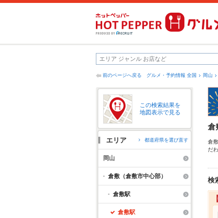
前のページへ戻る
グルメ・予約情報 全国
岡山
この検索結果を
地図表示で見る
倉
エリア
都道府県を選び直す
倉
だ
ニ
岡山
が
だ
倉敷（倉敷市中心部）
検
倉敷駅
倉敷駅