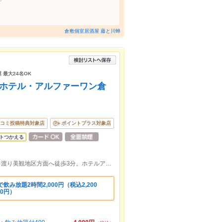
倉敷個室居酒屋 藤と川蝉
 最大24名OK
 ホテル・アルファーワン倉
コミ投稿特典対象店
ポイントプラス対象店
トつかえる
JR山陽本線倉敷駅から3分 ロータリーを渡り美観地区方面へ徒歩3分。ホテルアルファー・ワン倉敷の1階にございます。
み放題2時間2,000円（税込2,200
20円）