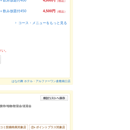
飲み放題付400
4,000円
（税込）
飲み放題付450
4,500円
（税込）
コース・メニューをもっと見る
さい。
はなの舞 ホテル・アルファーワン倉敷南口店
/接待/地物/歓迎会/送迎会
コミ投稿特典対象店
ポイントプラス対象店