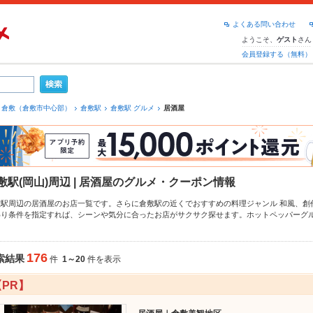
よくある問い合わせ
ようこそ、
さん
ゲスト
会員登録する（無料）
倉敷（倉敷市中心部）
倉敷駅
倉敷駅 グルメ
居酒屋
敷駅(岡山)周辺 | 居酒屋のグルメ・クーポン情報
敷駅周辺の居酒屋のお店一覧です。さらに倉敷駅の近くでおすすめの料理ジャンル
和風
、
創
わり条件を指定すれば、シーンや気分に合ったお店がサクサク探せます。ホットペッパーグ
ュー
からあげ
、
お茶漬け
、
手羽先
や季節のおすすめ料理など、お店の最新情報をご紹介してい
使えるお店も拡大中です。友達どうしの飲み会にも、会社の宴会にも、デートやパーティー
さい。
176
索結果
件
1～20
件を表示
【PR】