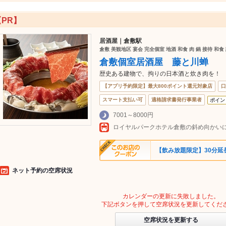
【PR】
居酒屋｜倉敷駅
倉敷 美観地区 宴会 完全個室 地酒 和食 肉 鍋 接待 和食
倉敷個室居酒屋 藤と川蝉
歴史ある建物で、拘りの日本酒と炊き肉を！
【アプリ予約限定】最大800ポイント還元対象店
口
スマート支払い可
適格請求書発行事業者
ポイン
7001～8000円
ロイヤルパークホテル倉敷の斜め向かい
【飲み放題限定】30分延長
ネット予約の空席状況
カレンダーの更新に失敗しました。
下記ボタンを押して空席状況を更新してくだ
空席状況を更新する