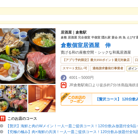
居酒屋｜倉敷駅
倉敷 居酒屋 完全個室 半個室 隠れ家 宴会 肉 魚 えびす
倉敷個室居酒屋 伸
寛げる和の座敷空間・シックな和風居酒屋
【アプリ予約限定】最大350ポイント還元対象店
口
スマート支払い可
適格請求書発行事業者
ポイン
4001～5000円
JR倉敷駅南口より徒歩約7分/水島臨海鉄
【贅沢コース】 120分飲み
このお店のコース
【贅沢】海鮮と肉のWメイン！一人一皿ご提供コース！120分飲み放題付全9品⇒5
【究極の極み】肉×海鮮の共演！一人一皿ご提供コース！120分飲み放題付全9品⇒