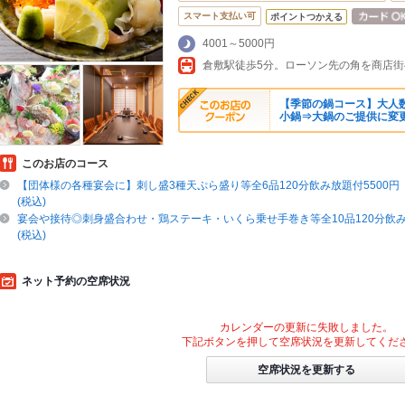
スマート支払い可
ポイントつかえる
4001～5000円
【季節の鍋コース】大人
小鍋⇒大鍋のご提供に変
このお店のコース
【団体様の各種宴会に】刺し盛3種天ぷら盛り等全6品120分飲み放題付5500円（
(税込)
宴会や接待◎刺身盛合わせ・鶏ステーキ・いくら乗せ手巻き等全10品120分飲み
(税込)
ネット予約の空席状況
カレンダーの更新に失敗しました。
下記ボタンを押して空席状況を更新してくだ
空席状況を更新する