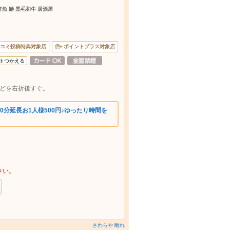
魚 鰆 黒毛和牛 居酒屋
コミ投稿特典対象店
ポイントプラス対象店
トつかえる
かどを右折後すぐ。
0分延長お1人様500円♪ゆったり時間を
さい。
さわらや 離れ