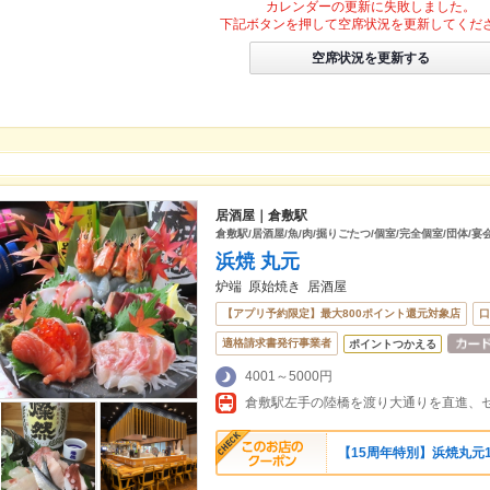
カレンダーの更新に失敗しました。
下記ボタンを押して空席状況を更新してくだ
空席状況を更新する
居酒屋｜倉敷駅
倉敷駅/居酒屋/魚/肉/掘りごたつ/個室/完全個室/団体/宴
浜焼 丸元
炉端 原始焼き 居酒屋
【アプリ予約限定】最大800ポイント還元対象店
口
適格請求書発行事業者
ポイントつかえる
4001～5000円
【15周年特別】浜焼丸元