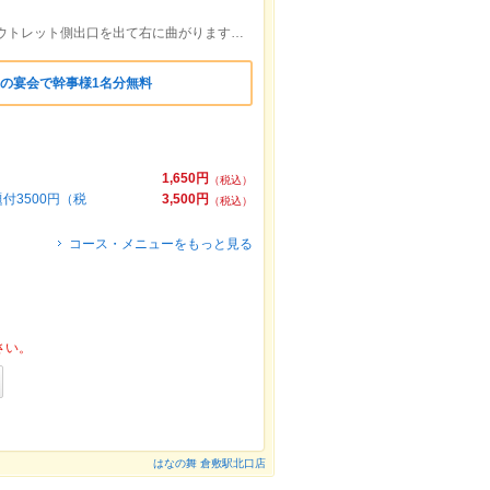
JR山陽本線倉敷駅北口すぐ。アリオ、アウトレット側出口を出て右に曲がります。マツダパーキングの中の1階にあります。
の宴会で幹事様1名分無料
1,650円
（税込）
3500円（税
3,500円
（税込）
コース・メニューをもっと見る
さい。
はなの舞 倉敷駅北口店