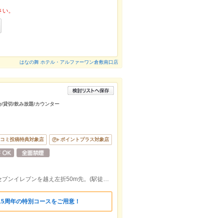
さい。
はなの舞 ホテル・アルファーワン倉敷南口店
会/貸切/飲み放題/カウンター
コミ投稿特典対象店
ポイントプラス対象店
倉敷駅左手の陸橋を渡り大通りを直進、セブンイレブンを越え左折50m先。(駅徒歩4分)
15周年の特別コースをご用意！