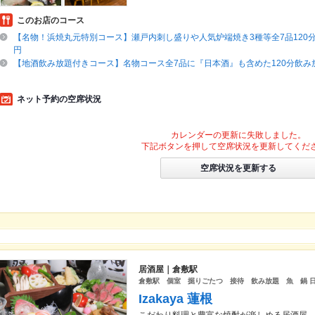
このお店のコース
【名物！浜焼丸元特別コース】瀬戸内刺し盛りや人気炉端焼き3種等全7品120分
円
【地酒飲み放題付きコース】名物コース全7品に『日本酒』も含めた120分飲み放
ネット予約の空席状況
カレンダーの更新に失敗しました。
下記ボタンを押して空席状況を更新してくだ
空席状況を更新する
居酒屋｜倉敷駅
倉敷駅 個室 掘りごたつ 接待 飲み放題 魚 鍋 
Izakaya 蓮根