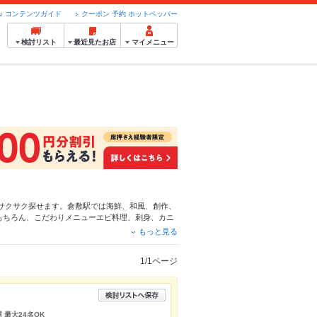
コンテンツガイド
クーポン 予約 ホットペッパー
検討リスト
最近見たお店
マイメニュー
サクサク探せます。倉敷駅では海鮮、
和風
、
創作
、
もちろん、こだわりメニュー
エビ料理
、
刺身
、
カニ
単便利なネット予約が使えるお店も拡大中です。友
もっと見る
ーグルメをご利用ください。
1/1ページ
 最大24名OK