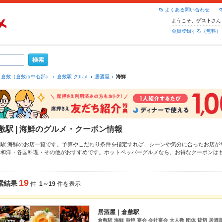
よくある問い合わせ
ようこそ、
さん
ゲスト
会員登録する（無料）
倉敷（倉敷市中心部）
倉敷駅 グルメ
居酒屋
海鮮
敷駅 | 海鮮のグルメ・クーポン情報
敷駅 海鮮のお店一覧です。予算やこだわり条件を指定すれば、シーンや気分に合ったお店が
・和洋・各国料理・その他
がおすすめです。ホットペッパーグルメなら、お得なクーポンは
理
や季節のおすすめ料理など、お店の最新情報をご紹介しているので安心！24時間使える簡
どうしの飲み会にも、会社の宴会にも、デートやパーティーにもお得に便利にホットペッパ
19
索結果
件
1～19
件を表示
居酒屋｜倉敷駅
倉敷駅 海鮮 串焼 宴会 会社宴会 大人数 団体 貸切 居酒屋