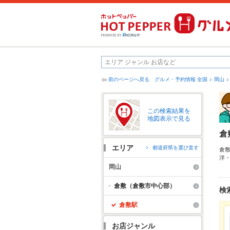
前のページへ戻る
グルメ・予約情報 全国
岡山
この検索結果を
地図表示で見る
倉
エリア
都道府県を選び直す
倉
洋
料
岡山
達
倉敷（倉敷市中心部）
検
倉敷駅
お店ジャンル