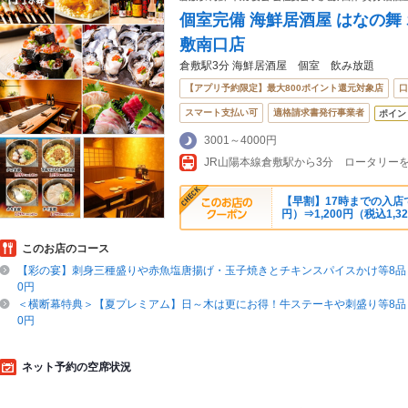
個室完備 海鮮居酒屋 はなの舞
敷南口店
倉敷駅3分 海鮮居酒屋 個室 飲み放題
【アプリ予約限定】最大800ポイント還元対象店
口
スマート支払い可
適格請求書発行事業者
ポイン
3001～4000円
【早割】17時までの入店で飲
円）⇒1,200円（税込1,3
このお店のコース
【彩の宴】刺身三種盛りや赤魚塩唐揚げ・玉子焼きとチキンスパイスかけ等8品＋
0円
＜横断幕特典＞【夏プレミアム】日～木は更にお得！牛ステーキや刺盛り等8品＋
0円
ネット予約の空席状況