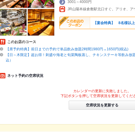
3001～4000円
【宴会特典】 8名様以上
このお店のコース
【席予約特典】前日までの予約で単品飲み放題2時間1980円→1650円(税込)
【日～木限定】超お得！刺盛や海老と旬菜陶板蒸し、チキンステーキ等飲み放題付
込）
ネット予約の空席状況
カレンダーの更新に失敗しました。
下記ボタンを押して空席状況を更新してくだ
空席状況を更新する