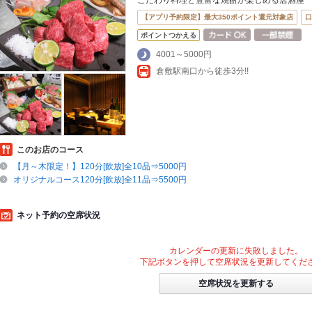
こだわり料理と豊富な焼酎が楽しめる居酒屋
【アプリ予約限定】最大350ポイント還元対象店
口
ポイントつかえる
4001～5000円
倉敷駅南口から徒歩3分!!
このお店のコース
【月～木限定！】120分[飲放]全10品⇒5000円
オリジナルコース120分[飲放]全11品⇒5500円
ネット予約の空席状況
カレンダーの更新に失敗しました。
下記ボタンを押して空席状況を更新してくだ
空席状況を更新する