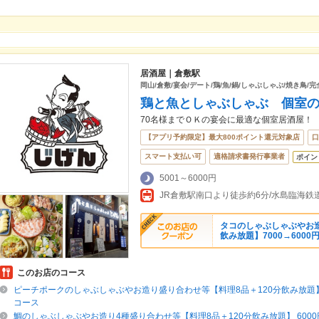
居酒屋｜倉敷駅
岡山/倉敷/宴会/デート/鶏/魚/鍋/しゃぶしゃぶ/焼き鳥/
鶏と魚としゃぶしゃぶ 個室
70名様までＯＫの宴会に最適な個室居酒屋！
【アプリ予約限定】最大800ポイント還元対象店
口
スマート支払い可
適格請求書発行事業者
ポイン
5001～6000円
JR倉敷駅南口より徒歩約6分/水島臨海鉄
タコのしゃぶしゃぶやお造
飲み放題】7000→6000
このお店のコース
ピーチポークのしゃぶしゃぶやお造り盛り合わせ等【料理8品＋120分飲み放題】6
コース
鯛のしゃぶしゃぶやお造り4種盛り合わせ等【料理8品＋120分飲み放題】 6000