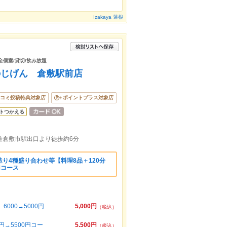
Izakaya 蓮根
完全個室/貸切/飲み放題
のじげん 倉敷駅前店
コミ投稿特典対象店
ポイントプラス対象店
トつかえる
道倉敷市駅出口より徒歩約6分
り4種盛り合わせ等【料理8品＋120分
円コース
000→5000円
5,000円
（税込）
円→5500円コー
5,500円
（税込）