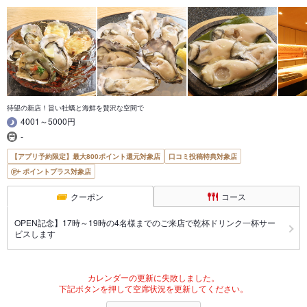
待望の新店！旨い牡蠣と海鮮を贅沢な空間で
4001～5000円
-
【アプリ予約限定】最大800ポイント還元対象店
口コミ投稿特典対象店
ポイントプラス対象店
クーポン
コース
OPEN記念】17時～19時の4名様までのご来店で乾杯ドリンク一杯サー
ビスします
カレンダーの更新に失敗しました。
下記ボタンを押して空席状況を更新してください。