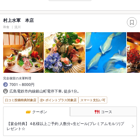
村上水軍 本店
和食
流川
完全個室の水軍料理
7001～8000円
広島電鉄市内線銀山町電停下車､徒歩1分｡
口コミ投稿特典対象店
ポイントプラス対象店
スマート支払い可
クーポン
コース
【宴会特典】 4名様以上ご予約 人数分×生ビール(プレミアムモルツ)プ
レゼント☆