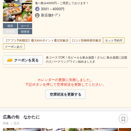
食べ飲み4000円～ご用意しております！
3001～4000円
新店舗ｵｰﾌﾟﾝ
個室
カード
禁煙席
喫煙席
【アプリ予約限定】最大800ポイント還元対象店
口コミ投稿特典対象店
ネット予約可
クーポンあり
各コースでOK！生ビールも飲み放題！さらに 飲み放題に話題
クーポンを見る
のスパークリングワイン始めました♪
カレンダーの更新に失敗しました。
下記ボタンを押して空席状況を更新してください。
空席状況を更新する
広島の旬 なかたに
和食
流川