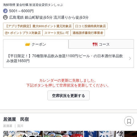
海鮮喫煙 宴会牡蠣 歓送迎会貸切タンしゃぶ
5001～6000円
広島電鉄 銀山町駅徒歩5分 流川通りから徒歩3分
【アプリ予約限定】最大800ポイント還元対象店
口コミ投稿特典対象店
ポイントプラス対象店
スマート支払い可
適格請求書発行事業者
クーポン
コース
【平日限定！】70種類単品飲み放題1100円/ビール・の日本酒付単品飲
み放題1650円
カレンダーの更新に失敗しました。
下記ボタンを押して空席状況を更新してください。
空席状況を更新する
居酒屋 民宿
居酒屋
流川