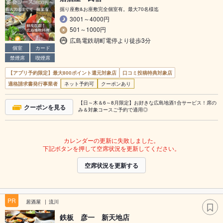
掘り座敷&お座敷完全個室有。最大70名様迄
3001～4000円
501～1000円
広島電鉄胡町電停より徒歩3分
個室
カード
禁煙席
喫煙席
【アプリ予約限定】最大800ポイント還元対象店
口コミ投稿特典対象店
適格請求書発行事業者
ネット予約可
クーポンあり
【日～木＆6～8月限定】お好きな広島地酒1合サービス！席の
クーポンを見る
み＆対象コースご予約で適用◎
カレンダーの更新に失敗しました。
下記ボタンを押して空席状況を更新してください。
空席状況を更新する
PR
居酒屋
流川
鉄板 彦一 新天地店