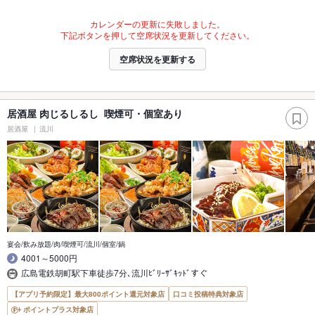
カレンダーの更新に失敗しました。
下記ボタンを押して空席状況を更新してください。
空席状況を更新する
居酒屋 肉じるしるし 喫煙可・個室あり
居酒屋
流川
宴会/飲み放題/肉/喫煙可/流川/個室/鍋
4001～5000円
広島電鉄胡町駅下車徒歩7分､流川ﾋﾞﾘｰｻﾞｷｯﾄﾞすぐ
【アプリ予約限定】最大800ポイント還元対象店
口コミ投稿特典対象店
ポイントプラス対象店