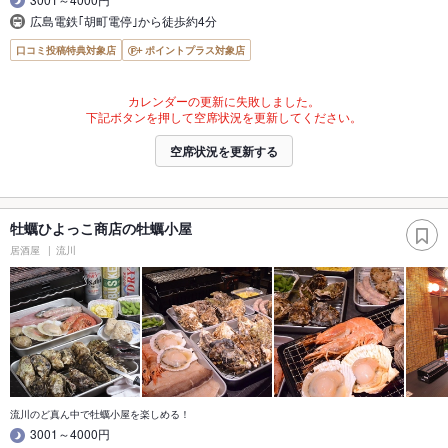
広島電鉄｢胡町電停｣から徒歩約4分
口コミ投稿特典対象店
ポイントプラス対象店
カレンダーの更新に失敗しました。
下記ボタンを押して空席状況を更新してください。
空席状況を更新する
牡蠣ひよっこ商店の牡蠣小屋
居酒屋
流川
流川のど真ん中で牡蠣小屋を楽しめる！
3001～4000円