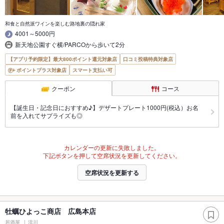
和食と自然派ワインを楽しむ路地裏の隠れ家
4001～5000円
新天地公園すぐ横/PARCOから歩いて2分
【アプリ予約限定】最大800ポイント還元対象店
口コミ投稿特典対象店
ポイントプラス対象店
スマート支払い可
クーポン
コース
【誕生日・記念日におすすめ♪】デザートプレート1000円(税込）お名
前を入れてサプライズも◎
カレンダーの更新に失敗しました。
下記ボタンを押して空席状況を更新してください。
空席状況を更新する
牡蠣ひよっこ商店 広島本店
居酒屋
流川