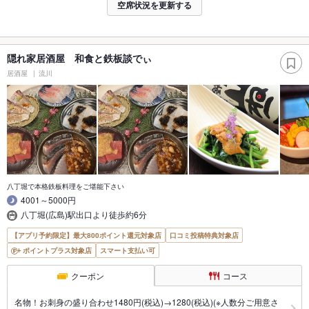
空席状況を更新する
隠れ家居酒屋 和食と鉄板談でぃ
居酒屋
流川
八丁堀で本格鉄板料理をご堪能下さい
4001～5000円
八丁堀(広島)駅出口より徒歩約6分
【アプリ予約限定】最大800ポイント還元対象店
口コミ投稿特典対象店
ポイントプラス対象店
スマート支払い可
クーポン
コース
名物！お刺身の盛り合わせ1480円(税込)→1280(税込)(※人数分ご用意さ