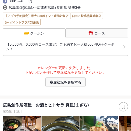
3001～4000円
広島電鉄(広島駅─広電西広島) 胡町駅 徒歩3分
【アプリ予約限定】最大800ポイント還元対象店
口コミ投稿特典対象店
ポイントプラス対象店
クーポン
コース
【5,500円、6,600円コース限定】ご予約でお一人様500円OFFクーポ
ン！
カレンダーの更新に失敗しました。
下記ボタンを押して空席状況を更新してください。
空席状況を更新する
広島創作居酒屋 お酒とヒトサラ 真皿(まざら)
居酒屋
流川