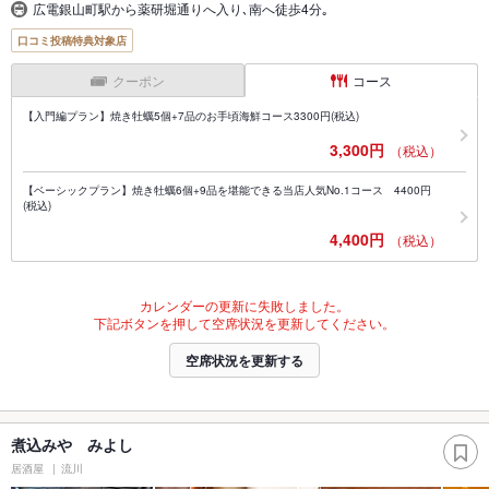
広電銀山町駅から薬研堀通りへ入り､南へ徒歩4分｡
口コミ投稿特典対象店
クーポン
コース
【入門編プラン】焼き牡蠣5個+7品のお手頃海鮮コース3300円(税込)
3,300円
（税込）
【ベーシックプラン】焼き牡蠣6個+9品を堪能できる当店人気No.1コース 4400円
(税込)
4,400円
（税込）
カレンダーの更新に失敗しました。
下記ボタンを押して空席状況を更新してください。
空席状況を更新する
煮込みや みよし
居酒屋
流川