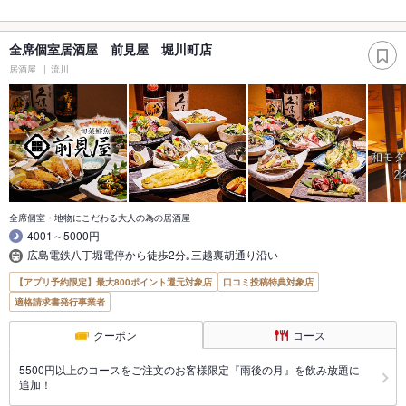
全席個室居酒屋 前見屋 堀川町店
居酒屋
流川
全席個室・地物にこだわる大人の為の居酒屋
4001～5000円
広島電鉄八丁堀電停から徒歩2分｡三越裏胡通り沿い
【アプリ予約限定】最大800ポイント還元対象店
口コミ投稿特典対象店
適格請求書発行事業者
クーポン
コース
5500円以上のコースをご注文のお客様限定『雨後の月』を飲み放題に
追加！