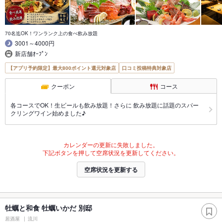
70名迄OK！ワンランク上の食べ飲み放題
3001～4000円
新店舗ｵｰﾌﾟﾝ
【アプリ予約限定】最大800ポイント還元対象店
口コミ投稿特典対象店
クーポン
コース
各コースでOK！生ビールも飲み放題！さらに 飲み放題に話題のスパー
クリングワイン始めました♪
カレンダーの更新に失敗しました。
下記ボタンを押して空席状況を更新してください。
空席状況を更新する
牡蠣と和食 牡蠣いかだ 別邸
居酒屋
流川