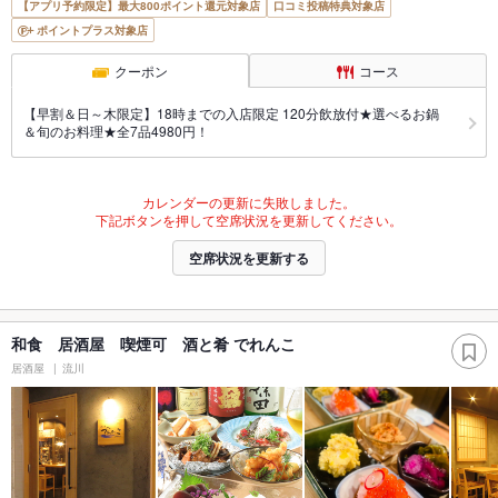
【アプリ予約限定】最大800ポイント還元対象店
口コミ投稿特典対象店
ポイントプラス対象店
クーポン
コース
【早割＆日～木限定】18時までの入店限定 120分飲放付★選べるお鍋
＆旬のお料理★全7品4980円！
カレンダーの更新に失敗しました。
下記ボタンを押して空席状況を更新してください。
空席状況を更新する
和食 居酒屋 喫煙可 酒と肴 でれんこ
居酒屋
流川