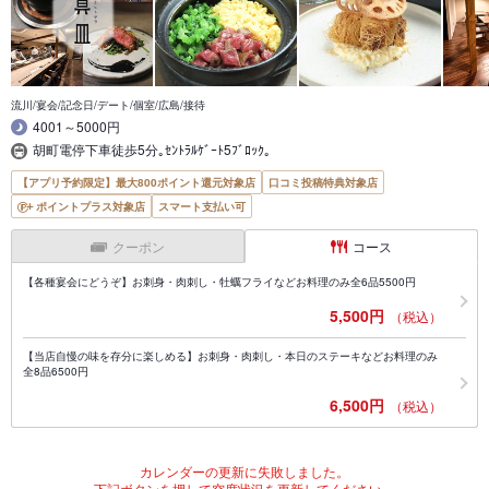
流川/宴会/記念日/デート/個室/広島/接待
4001～5000円
胡町電停下車徒歩5分｡ｾﾝﾄﾗﾙｹﾞｰﾄ5ﾌﾞﾛｯｸ｡
【アプリ予約限定】最大800ポイント還元対象店
口コミ投稿特典対象店
ポイントプラス対象店
スマート支払い可
クーポン
コース
【各種宴会にどうぞ】お刺身・肉刺し・牡蠣フライなどお料理のみ全6品5500円
5,500円
（税込）
【当店自慢の味を存分に楽しめる】お刺身・肉刺し・本日のステーキなどお料理のみ
全8品6500円
6,500円
（税込）
カレンダーの更新に失敗しました。
下記ボタンを押して空席状況を更新してください。