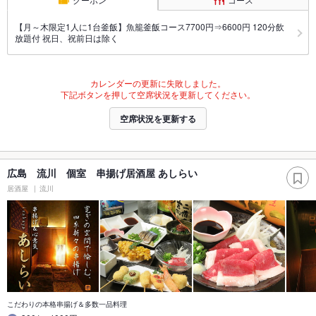
【月～木限定1人に1台釜飯】魚籠釜飯コース7700円⇒6600円 120分飲
放題付 祝日、祝前日は除く
カレンダーの更新に失敗しました。
下記ボタンを押して空席状況を更新してください。
空席状況を更新する
広島 流川 個室 串揚げ居酒屋 あしらい
居酒屋
流川
こだわりの本格串揚げ＆多数一品料理