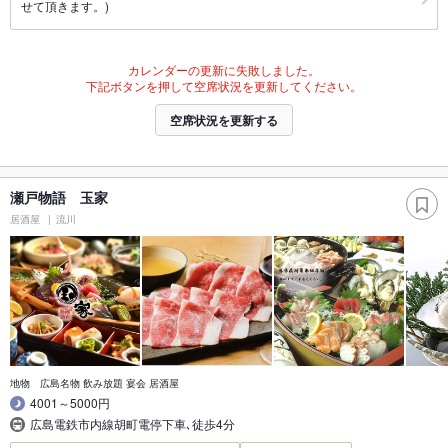
せて頂きます。)
カレンダーの更新に失敗しました。
下記ボタンを押して空席状況を更新してください。
空席状況を更新する
瀬戸物語 玉家
居酒屋
流川
地物 広島名物 飲み放題 宴会 居酒屋
4001～5000円
広島電鉄市内線胡町電停下車､徒歩4分