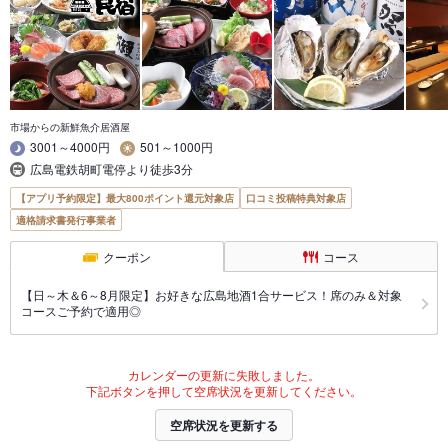
市場からの新鮮魚介居酒屋
3001～4000円
501～1000円
広島電鉄胡町電停より徒歩3分
【アプリ予約限定】最大800ポイント還元対象店
口コミ投稿特典対象店
適格請求書発行事業者
クーポン
コース
【日～木＆6～8月限定】お好きな広島地酒1合サービス！席のみ＆対象
コースご予約で適用◎
カレンダーの更新に失敗しました。
下記ボタンを押して空席状況を更新してください。
空席状況を更新する