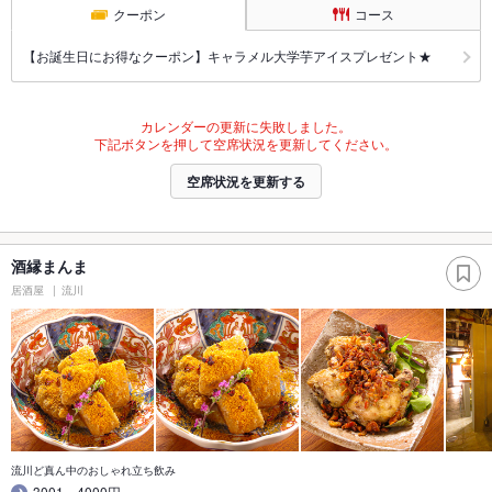
クーポン
コース
【お誕生日にお得なクーポン】キャラメル大学芋アイスプレゼント★
カレンダーの更新に失敗しました。
下記ボタンを押して空席状況を更新してください。
空席状況を更新する
酒縁まんま
居酒屋
流川
流川ど真ん中のおしゃれ立ち飲み
3001～4000円