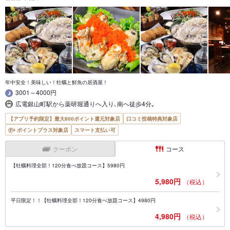
年中安全！美味しい！牡蠣と鮮魚の居酒屋！
3001～4000円
広電銀山町駅から薬研堀通りへ入り､南へ徒歩4分｡
【アプリ予約限定】最大800ポイント還元対象店
口コミ投稿特典対象店
ポイントプラス対象店
スマート支払い可
クーポン
コース
【牡蠣料理全部！120分食べ放題コース】5980円
5,980円
（税込）
平日限定！！【牡蠣料理全部！120分食べ放題コース】4980円
4,980円
（税込）