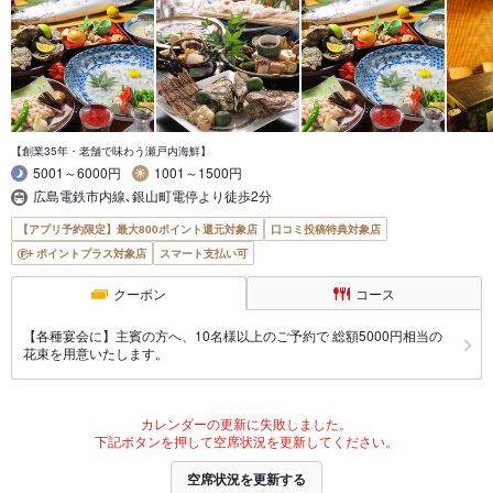
【創業35年・老舗で味わう瀬戸内海鮮】
5001～6000円
1001～1500円
広島電鉄市内線､銀山町電停より徒歩2分
【アプリ予約限定】最大800ポイント還元対象店
口コミ投稿特典対象店
ポイントプラス対象店
スマート支払い可
クーポン
コース
【各種宴会に】主賓の方へ、10名様以上のご予約で 総額5000円相当の
花束を用意いたします。
カレンダーの更新に失敗しました。
下記ボタンを押して空席状況を更新してください。
空席状況を更新する