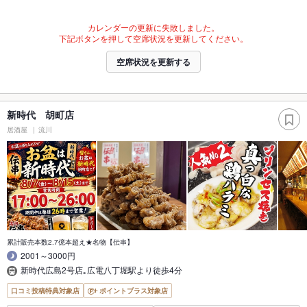
カレンダーの更新に失敗しました。
下記ボタンを押して空席状況を更新してください。
空席状況を更新する
新時代 胡町店
居酒屋
流川
累計販売本数2.7億本超え★名物【伝串】
2001～3000円
新時代広島2号店｡広電八丁堀駅より徒歩4分
口コミ投稿特典対象店
ポイントプラス対象店