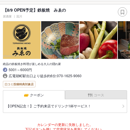
【8/9 OPEN予定】鉄板焼 みゑの
居酒屋
流川
絶品の鉄板焼き料理が楽しめる大人の隠れ家
5001～6000円
広電胡町駅出口より徒歩約6分:070-1625-9060
口コミ投稿特典対象店
クーポン
コース
【OPEN記念！】ご予約来店でドリンク1杯サービス！
カレンダーの更新に失敗しました。
下記ボタンを押して空席状況を更新してください。