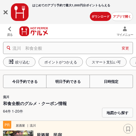
はじめてのアプリ予約で最大
1,000円分ポイントもらえる
ダウンロード
アプリで開く
戻る
マイメニュー
流川 和食全般
変更
絞り込む
ポイントがつかえる
スマート支払い可
今日予約できる
明日予約できる
日時指定
流川
和食全般のグルメ・クーポン情報
64件 1-20件
地図から探す
PR
居酒屋
流川
居酒屋 民宿