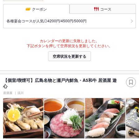
クーポン
コース
各種宴会コースが人気◎4200円/4500円/5000円
カレンダーの更新に失敗しました。
下記ボタンを押して空席状況を更新してください。
空席状況を更新する
【個室/喫煙可】広島名物と瀬戸内鮮魚・A5和牛 居酒屋 遊
心
居酒屋
流川