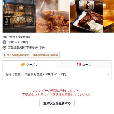
地域に根付く大衆居酒屋
3001～4000円
広島電鉄胡町下車徒歩10分
口コミ投稿特典対象店
適格請求書発行事業者
クーポン
コース
お得に乾杯！ 単品飲み放題2000円→1500円
カレンダーの更新に失敗しました。
下記ボタンを押して空席状況を更新してください。
空席状況を更新する