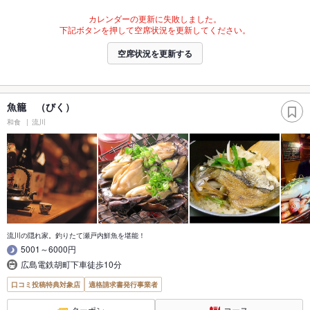
カレンダーの更新に失敗しました。
下記ボタンを押して空席状況を更新してください。
空席状況を更新する
魚籠 （びく）
和食
流川
流川の隠れ家。釣りたて瀬戸内鮮魚を堪能！
5001～6000円
広島電鉄胡町下車徒歩10分
口コミ投稿特典対象店
適格請求書発行事業者
クーポン
コース