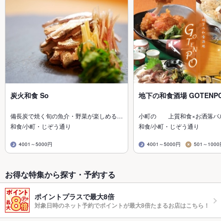
炭火和食 So
地下の和食酒場 GOTENP
備長炭で焼く旬の魚介・野菜が楽しめる…
小町の 上質和食×お洒落バ
和食/小町・じぞう通り
和食/小町・じぞう通り
4001～5000円
4001～5000円
501～100
お得な特集から探す・予約する
ポイントプラスで最大8倍
対象日時のネット予約でポイントが最大8倍たまるお店はこちら！