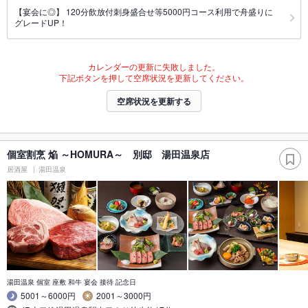
【宴会に◎】 120分飲放付刺身盛合せ等5000円コース利用で舟盛りに
グレードUP！
カレンダーの更新に失敗しました。
下記ボタンを押して空席状況を更新してください。
空席状況を更新する
個室割烹 焔 ～HOMURA～ 別邸 湯田温泉店
居酒屋
湯田温泉
湯田温泉 個室 座敷 和牛 宴会 接待 記念日
5001～6000円
2001～3000円