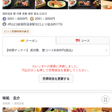
湯田温泉 蟹 河豚 座敷 個室 宴会 記念日
5001～6000円
2001～3000円
JR山口線湯田温泉駅出口より徒歩約17分
口コミ投稿特典対象店
クーポン
コース
【特撰ディナー】 虎河豚、蟹コース8,800円(税込)
カレンダーの更新に失敗しました。
下記ボタンを押して空席状況を更新してください。
空席状況を更新する
味処 圭介
居酒屋
湯田温泉