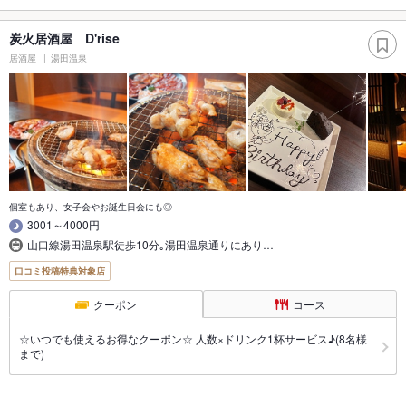
炭火居酒屋 D'rise
居酒屋
湯田温泉
個室もあり、女子会やお誕生日会にも◎
3001～4000円
山口線湯田温泉駅徒歩10分｡湯田温泉通りにあり…
口コミ投稿特典対象店
クーポン
コース
☆いつでも使えるお得なクーポン☆ 人数×ドリンク1杯サービス♪(8名様
まで)