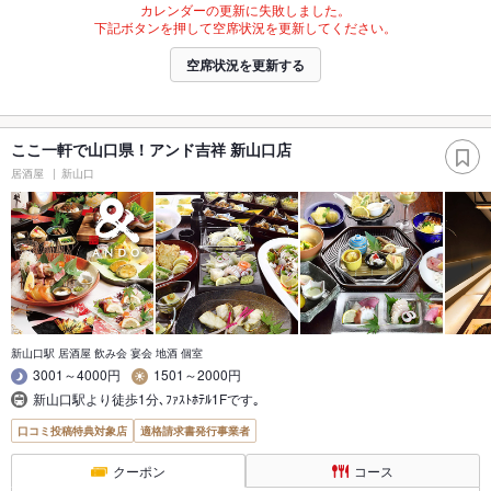
カレンダーの更新に失敗しました。
下記ボタンを押して空席状況を更新してください。
空席状況を更新する
ここ一軒で山口県！アンド吉祥 新山口店
居酒屋
新山口
新山口駅 居酒屋 飲み会 宴会 地酒 個室
3001～4000円
1501～2000円
新山口駅より徒歩1分､ﾌｧｽﾄﾎﾃﾙ1Fです｡
口コミ投稿特典対象店
適格請求書発行事業者
クーポン
コース