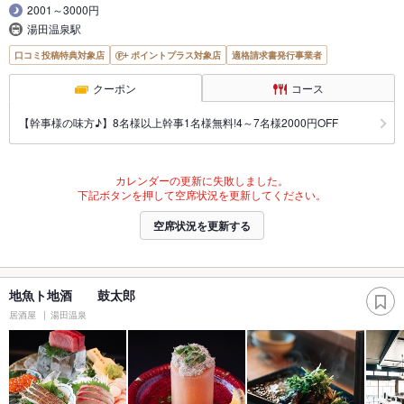
2001～3000円
湯田温泉駅
口コミ投稿特典対象店
ポイントプラス対象店
適格請求書発行事業者
クーポン
コース
【幹事様の味方♪】8名様以上幹事1名様無料!4～7名様2000円OFF
カレンダーの更新に失敗しました。
下記ボタンを押して空席状況を更新してください。
空席状況を更新する
地魚ト地酒 鼓太郎
居酒屋
湯田温泉