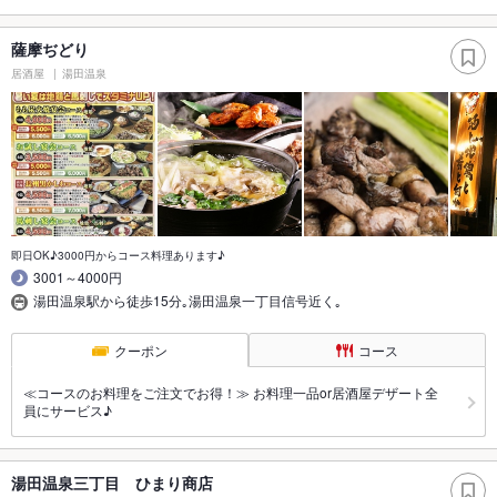
薩摩ぢどり
居酒屋
湯田温泉
即日OK♪3000円からコース料理あります♪
3001～4000円
湯田温泉駅から徒歩15分｡湯田温泉一丁目信号近く｡
クーポン
コース
≪コースのお料理をご注文でお得！≫ お料理一品or居酒屋デザート全
員にサービス♪
湯田温泉三丁目 ひまり商店