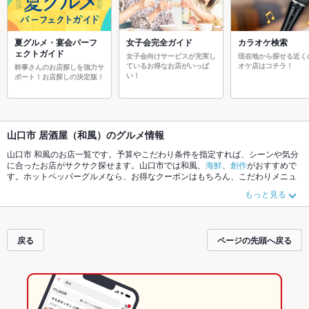
夏グルメ・宴会パーフ
女子会完全ガイド
カラオケ検索
ェクトガイド
女子会向けサービスが充実し
現在地から探せる近く
ているお得なお店がいっぱ
オケ店はコチラ！
幹事さんのお店探しを強力サ
い！
ポート！お店探しの決定版！
山口市 居酒屋（和風）のグルメ情報
山口市 和風のお店一覧です。予算やこだわり条件を指定すれば、シーンや気分
に合ったお店がサクサク探せます。山口市では和風、
海鮮
、
創作
がおすすめで
す。ホットペッパーグルメなら、お得なクーポンはもちろん、こだわりメニュ
ー
からあげ
、
お茶漬け
、
馬刺し
や季節のおすすめ料理など、お店の最新情報を
もっと見る
ご紹介しているので安心！24時間使える簡単便利なネット予約が使えるお店も
拡大中です。友達どうしの飲み会にも、会社の宴会にも、デートやパーティー
にもお得に便利にホットペッパーグルメをご利用ください。
戻る
ページの先頭へ戻る