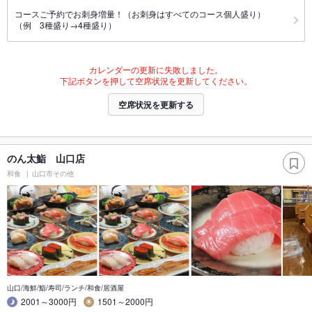
コースご予約でお刺身増量！（お刺身はすべてのコース個人盛り）
（例 3種盛り→4種盛り）
カレンダーの更新に失敗しました。
下記ボタンを押して空席状況を更新してください。
空席状況を更新する
のん太鮨 山口店
和食
山口市その他
山口/海鮮/鮨/寿司/ランチ/和食/居酒屋
2001～3000円
1501～2000円