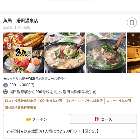
魚民 湯田温泉店
居酒屋
湯田温泉
★ゆったりお得★WEB予約限定コース受付中
2001～3000円
湯田温泉駅から200号線を北上､湯田自動車学校手前
口コミ投稿特典対象店
COIN+支払い可
ポイントプラス対象店
スマート支払い可
適格請求書発行事業者
クーポン
コース
2時間制★飲み放題お1人様につき200円OFF【区分25】