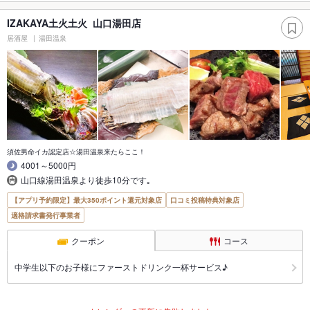
IZAKAYA土火土火 山口湯田店
居酒屋
湯田温泉
須佐男命イカ認定店☆湯田温泉来たらここ！
4001～5000円
山口線湯田温泉より徒歩10分です｡
【アプリ予約限定】最大350ポイント還元対象店
口コミ投稿特典対象店
適格請求書発行事業者
クーポン
コース
中学生以下のお子様にファーストドリンク一杯サービス♪