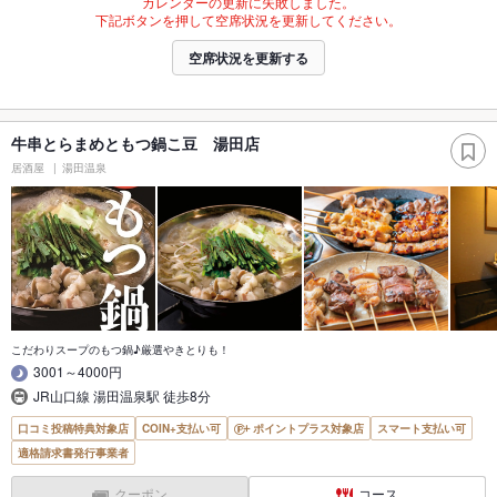
カレンダーの更新に失敗しました。
下記ボタンを押して空席状況を更新してください。
空席状況を更新する
牛串とらまめともつ鍋こ豆 湯田店
居酒屋
湯田温泉
こだわりスープのもつ鍋♪厳選やきとりも！
3001～4000円
JR山口線 湯田温泉駅 徒歩8分
口コミ投稿特典対象店
COIN+支払い可
ポイントプラス対象店
スマート支払い可
適格請求書発行事業者
クーポン
コース