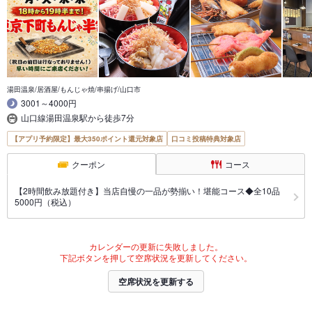
湯田温泉/居酒屋/もんじゃ焼/串揚げ/山口市
3001～4000円
山口線湯田温泉駅から徒歩7分
【アプリ予約限定】最大350ポイント還元対象店
口コミ投稿特典対象店
クーポン
コース
【2時間飲み放題付き】当店自慢の一品が勢揃い！堪能コース◆全10品
5000円（税込）
カレンダーの更新に失敗しました。
下記ボタンを押して空席状況を更新してください。
空席状況を更新する