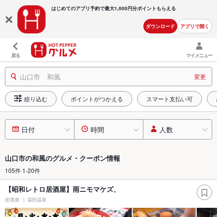
はじめてのアプリ予約で最大
1,000円分ポイントもらえる
ダウンロード
アプリで開く
戻る
マイメニュー
山口市 和風
変更
絞り込む
ポイントがつかえる
スマート支払い可
日付
時間
人数
山口市の和風のグルメ・クーポン情報
105件 1-20件
【昭和レトロ居酒屋】雨ニモマケズ、
居酒屋
湯田温泉