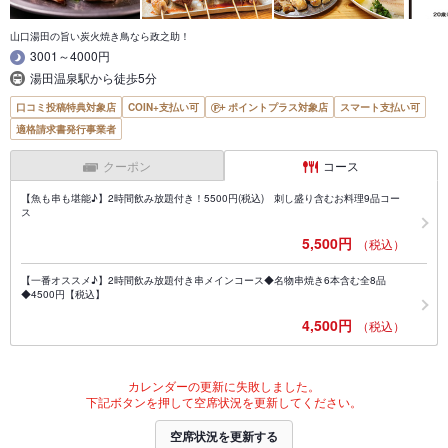
山口湯田の旨い炭火焼き鳥なら政之助！
3001～4000円
湯田温泉駅から徒歩5分
口コミ投稿特典対象店
COIN+支払い可
ポイントプラス対象店
スマート支払い可
適格請求書発行事業者
クーポン
コース
【魚も串も堪能♪】2時間飲み放題付き！5500円(税込) 刺し盛り含むお料理9品コー
ス
5,500円
（税込）
【一番オススメ♪】2時間飲み放題付き串メインコース◆名物串焼き6本含む全8品
◆4500円【税込】
4,500円
（税込）
カレンダーの更新に失敗しました。
下記ボタンを押して空席状況を更新してください。
空席状況を更新する