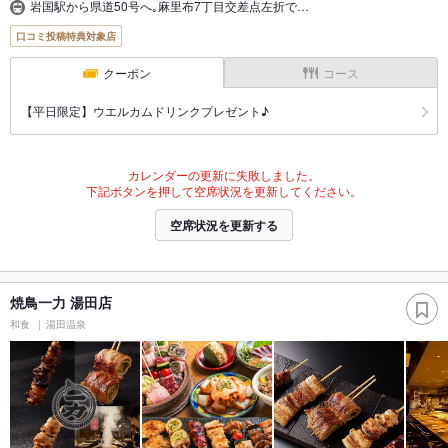
岩国駅から県道50号へ｡麻里布7丁目交差点左折で…
口コミ投稿特典対象店
クーポン
コース
【平日限定】ウエルカムドリンクプレゼント♪
カレンダーの更新に失敗しました。
下記ボタンを押して空席状況を更新してください。
空席状況を更新する
焼鳥一力 湯田店
和食
湯田温泉