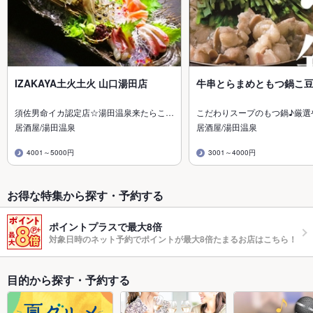
IZAKAYA土火土火 山口湯田店
牛串とらまめともつ鍋こ豆
須佐男命イカ認定店☆湯田温泉来たらこ…
こだわりスープのもつ鍋♪厳選
居酒屋/湯田温泉
居酒屋/湯田温泉
4001～5000円
3001～4000円
お得な特集から探す・予約する
ポイントプラスで最大8倍
対象日時のネット予約でポイントが最大8倍たまるお店はこちら！
目的から探す・予約する