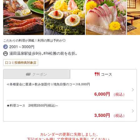
こだわりの料理が満載！利用の際は予約が◎
2001～3000円
湯田温泉駅徒歩9分｡ﾎﾃﾙ松雅の前を右折｡
口コミ投稿特典対象店
クーポン
コース
≪各種宴会に最適≫飲み放題付☆地魚自慢のコース6,000円
6,000円
（税込）
★料理コース 2時間3500円(税込)～
3,500円
（税込）
カレンダーの更新に失敗しました。
下記ボタンを押して空席状況を更新してください。