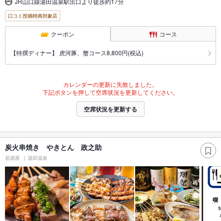
JR山口線湯田温泉駅出口より徒歩約17分
口コミ投稿特典対象店
クーポン
コース
【特撰ディナー】 虎河豚、蟹コース8,800円(税込)
カレンダーの更新に失敗しました。
下記ボタンを押して空席状況を更新してください。
空席状況を更新する
炭火串焼き やきとん 政之助
居酒屋
湯田温泉