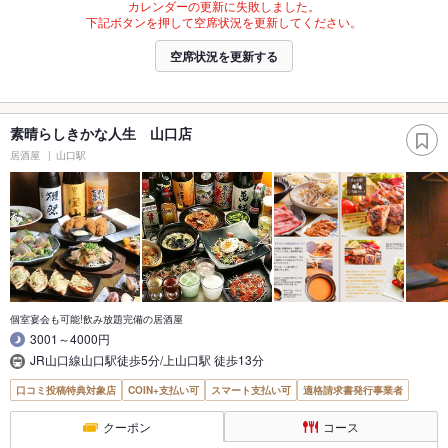
カレンダーの更新に失敗しました。
下記ボタンを押して空席状況を更新してください。
空席状況を更新する
素晴らしきかな人生 山口店
居酒屋
山口駅
個室宴会も可能!飲み放題完備の居酒屋
3001～4000円
JR山口線山口駅徒歩5分/上山口駅 徒歩13分
口コミ投稿特典対象店
COIN+支払い可
スマート支払い可
適格請求書発行事業者
クーポン
コース