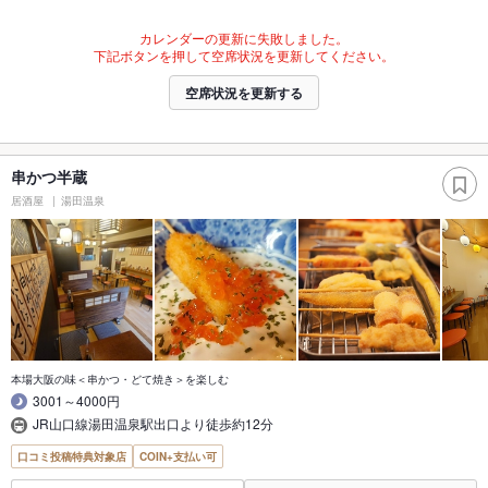
カレンダーの更新に失敗しました。
下記ボタンを押して空席状況を更新してください。
空席状況を更新する
串かつ半蔵
居酒屋
湯田温泉
本場大阪の味＜串かつ・どて焼き＞を楽しむ
3001～4000円
JR山口線湯田温泉駅出口より徒歩約12分
口コミ投稿特典対象店
COIN+支払い可