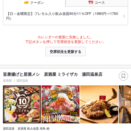
クーポン
コース
【日～金曜限定】プレモル入り飲み放題90分11％OFF（1980円⇒1760
円）
カレンダーの更新に失敗しました。
下記ボタンを押して空席状況を更新してください。
空席状況を更新する
旨唐揚げと居酒メシ 居酒屋 ミライザカ 湯田温泉店
居酒屋
湯田温泉
湯田温泉 居酒屋 飲み放題 焼鳥 鍋