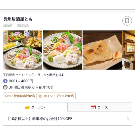
長州居酒屋とも
居酒屋
湯田温泉
平日限定セット1400円！月～木が断然お得♪
3001～4000円
JR湯田温泉駅から徒歩10分
口コミ投稿特典対象店
ポイントプラス対象店
クーポン
コース
【10名様以上】幹事様のお会計10％OFF