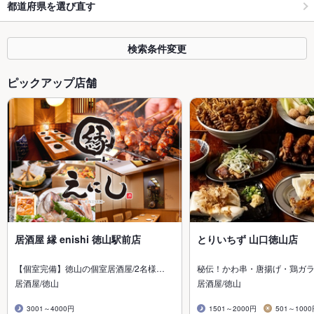
都道府県を選び直す
検索条件変更
ピックアップ店舗
居酒屋 縁 enishi 徳山駅前店
とりいちず 山口徳山店
【個室完備】徳山の個室居酒屋/2名様…
秘伝！かわ串・唐揚げ・鶏ガ
居酒屋/徳山
居酒屋/徳山
3001～4000円
1501～2000円
501～100