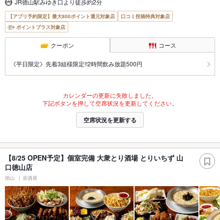
JR徳山駅みゆき口より徒歩約2分
【アプリ予約限定】最大800ポイント還元対象店
口コミ投稿特典対象店
ポイントプラス対象店
クーポン
コース
《平日限定》先着3組様限定!!2時間飲み放題500円
カレンダーの更新に失敗しました。
下記ボタンを押して空席状況を更新してください。
空席状況を更新する
【8/25 OPEN予定】個室完備 大衆とり酒場 とりいちず 山
口徳山店
徳山
居酒屋