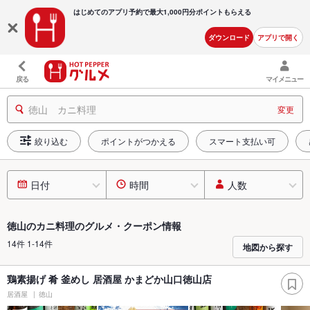
はじめてのアプリ予約で最大
1,000円分ポイントもらえる
ダウンロード
アプリで開く
戻る
マイメニュー
徳山 カニ料理
変更
絞り込む
ポイントがつかえる
スマート支払い可
日付
時間
人数
徳山のカニ料理のグルメ・クーポン情報
14件 1-14件
地図から探す
鶏素揚げ 肴 釜めし 居酒屋 かまどか山口徳山店
居酒屋
徳山