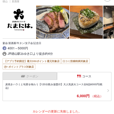
徳山
居酒屋
宴会/居酒屋/牛タン/女子会/記念日
4001～5000円
JR徳山駅みゆき口より徒歩約4分
【アプリ予約限定】最大350ポイント還元対象店
口コミ投稿特典対象店
ポイントプラス対象店
クーポン
コース
炭焼きハラミと旬菜を味わう【120分飲み放題付】大人気炭火コース全8品6000円(税
込)
6,000円
（税込）
カレンダーの更新に失敗しました。