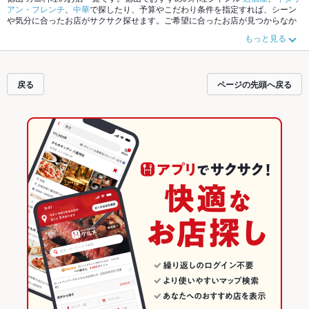
アン・フレンチ
、
中華
で探したり、予算やこだわり条件を指定すれば、シーン
や気分に合ったお店がサクサク探せます。ご希望に合ったお店が見つからなか
ったら、近隣のエリア
徳山
、
下松
、
周南市その他
もチェックしてみてくださ
もっと見る
い。ホットペッパーグルメなら、お得なクーポンはもちろん、こだわりメニュ
ー
からあげ
、
馬刺し
、
お茶漬け
や季節のおすすめ料理など、お店の最新情報を
ご紹介しているので安心！24時間使える簡単便利なネット予約が使えるお店も
拡大中です。友達どうしの飲み会にも、会社の宴会にも、デートやパーティー
戻る
ページの先頭へ戻る
にもお得に便利にホットペッパーグルメをご利用ください。