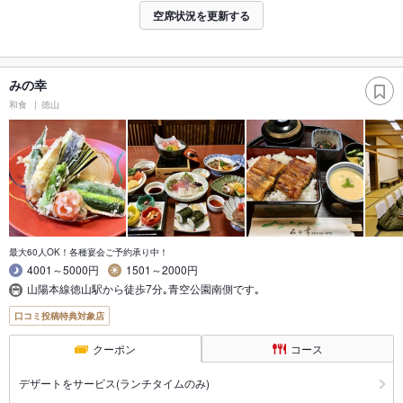
空席状況を更新する
みの幸
和食
徳山
最大60人OK！各種宴会ご予約承り中！
4001～5000円
1501～2000円
山陽本線徳山駅から徒歩7分｡青空公園南側です｡
口コミ投稿特典対象店
クーポン
コース
デザートをサービス(ランチタイムのみ)