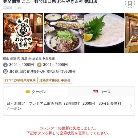
完全個室 ここ一軒で山口県 わらやき吉祥 徳山店
居酒屋
徳山
徳山 個室 肉 海鮮 鍋 居酒屋 飲み放題
3001～4000円
3001～4000円
JR 徳山駅 徒歩8分/JR 櫛ｹ浜駅 徒歩38分
口コミ投稿特典対象店
適格請求書発行事業者
クーポン
コース
日～木限定 プレミアム飲み放題（2時間制）2000円 30分延長無料
クーポン
カレンダーの更新に失敗しました。
下記ボタンを押して空席状況を更新してください。