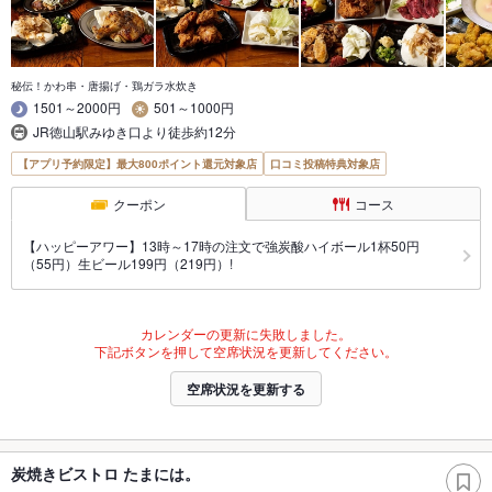
秘伝！かわ串・唐揚げ・鶏ガラ水炊き
1501～2000円
501～1000円
JR徳山駅みゆき口より徒歩約12分
【アプリ予約限定】最大800ポイント還元対象店
口コミ投稿特典対象店
クーポン
コース
【ハッピーアワー】13時～17時の注文で強炭酸ハイボール1杯50円
（55円）生ビール199円（219円）!
カレンダーの更新に失敗しました。
下記ボタンを押して空席状況を更新してください。
空席状況を更新する
炭焼きビストロ たまには。