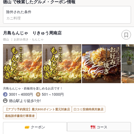
徳山 で検索したグルメ・クーポン情報
除外された条件
カニ料理
月島もんじゃ りきゅう周南店
徳山
お好み焼き・もんじゃ
月島もんじゃ・鉄板焼を楽しめるお店です！
3001～4000円
501～1000円
徳山駅より徒歩1分!
【アプリ予約限定】最大800ポイント還元対象店
口コミ投稿特典対象店
適格請求書発行事業者
クーポン
コース