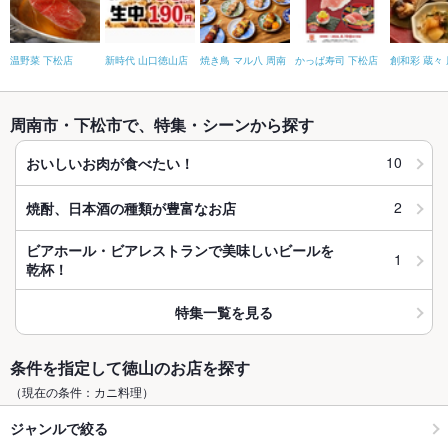
温野菜 下松店
新時代 山口徳山店
焼き鳥 マル八 周南
かっぱ寿司 下松店
創和彩 蔵々
周南市・下松市で、特集・シーンから探す
10
おいしいお肉が食べたい！
2
焼酎、日本酒の種類が豊富なお店
ビアホール・ビアレストランで美味しいビールを
1
乾杯！
特集一覧を見る
条件を指定して徳山のお店を探す
（現在の条件：カニ料理）
ジャンルで絞る