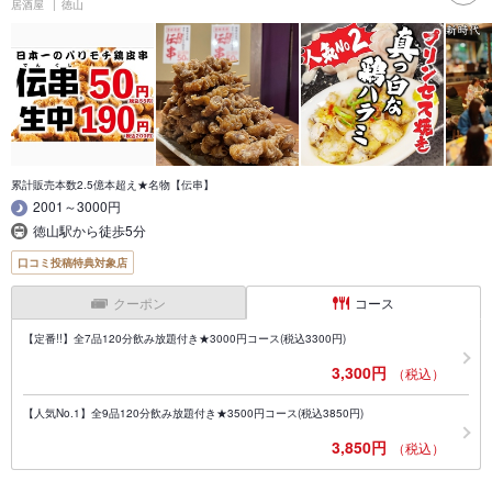
居酒屋
徳山
累計販売本数2.5億本超え★名物【伝串】
2001～3000円
徳山駅から徒歩5分
口コミ投稿特典対象店
クーポン
コース
【定番!!】全7品120分飲み放題付き★3000円コース(税込3300円)
3,300円
（税込）
【人気No.1】全9品120分飲み放題付き★3500円コース(税込3850円)
3,850円
（税込）