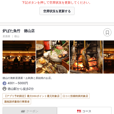
下記ボタンを押して空席状況を更新してください。
空席状況を更新する
炉ばた魚竹 徳山店
居酒屋
徳山
徳山の海鮮居酒屋！お刺身と原始焼のお店。
4001～5000円
徳山駅から徒歩2分
【アプリ予約限定】最大350ポイント還元対象店
口コミ投稿特典対象店
適格請求書発行事業者
クーポン
コース