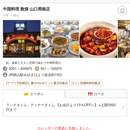
中国料理 敦煌 山口周南店
中華
徳山
「旬」食材とモダン空間で味わう中華料理◎
3001～4000円
501～1000円
JR徳山駅みゆき口より徒歩約19分
【アプリ予約限定】最大350ポイント還元対象店
口コミ投稿特典対象店
クーポン
コース
ランチタイム・ディナータイム 【お会計より10％OFF☆】 ※上限5000
円まで
カレンダーの更新に失敗しました。