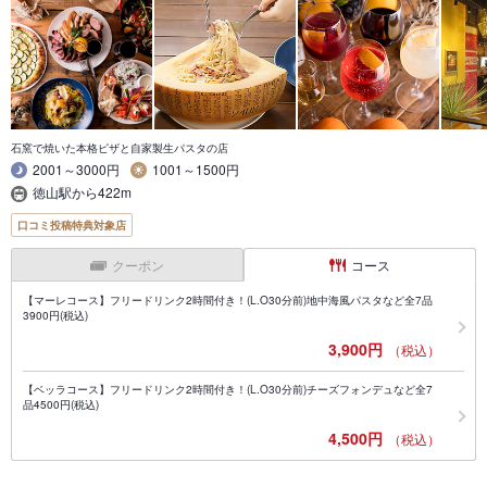
石窯で焼いた本格ピザと自家製生パスタの店
2001～3000円
1001～1500円
徳山駅から422m
口コミ投稿特典対象店
クーポン
コース
【マーレコース】フリードリンク2時間付き！(L.O30分前)地中海風パスタなど全7品
3900円(税込)
3,900円
（税込）
【ベッラコース】フリードリンク2時間付き！(L.O30分前)チーズフォンデュなど全7
品4500円(税込)
4,500円
（税込）