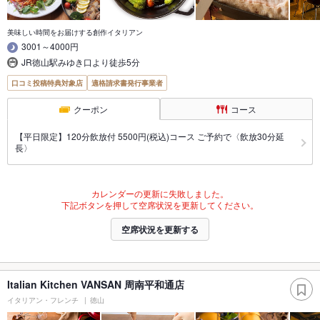
美味しい時間をお届けする創作イタリアン
3001～4000円
JR徳山駅みゆき口より徒歩5分
口コミ投稿特典対象店
適格請求書発行事業者
クーポン
コース
【平日限定】120分飲放付 5500円(税込)コース ご予約で〈飲放30分延
長〉
カレンダーの更新に失敗しました。
下記ボタンを押して空席状況を更新してください。
空席状況を更新する
Italian Kitchen VANSAN 周南平和通店
イタリアン・フレンチ
徳山