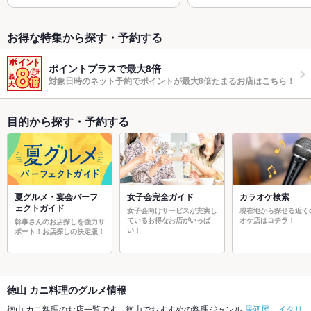
お得な特集から探す・予約する
ポイントプラスで最大8倍
対象日時のネット予約でポイントが最大8倍たまるお店はこちら！
目的から探す・予約する
夏グルメ・宴会パーフ
女子会完全ガイド
カラオケ検索
ェクトガイド
女子会向けサービスが充実し
現在地から探せる近く
ているお得なお店がいっぱ
オケ店はコチラ！
幹事さんのお店探しを強力サ
い！
ポート！お店探しの決定版！
徳山 カニ料理のグルメ情報
徳山 カニ料理のお店一覧です。徳山でおすすめの料理ジャンル
居酒屋
、
イタリ