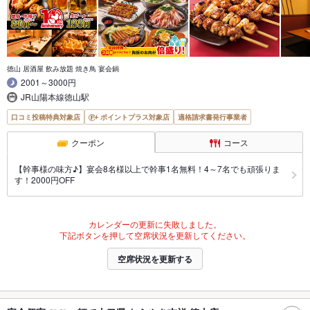
徳山 居酒屋 飲み放題 焼き鳥 宴会鍋
2001～3000円
JR山陽本線徳山駅
口コミ投稿特典対象店
ポイントプラス対象店
適格請求書発行事業者
クーポン
コース
【幹事様の味方♪】宴会8名様以上で幹事1名無料！4～7名でも頑張りま
す！2000円OFF
カレンダーの更新に失敗しました。
下記ボタンを押して空席状況を更新してください。
空席状況を更新する