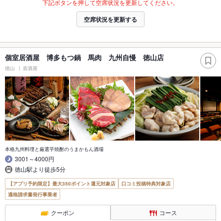
下記ボタンを押して空席状況を更新してください。
空席状況を更新する
個室居酒屋 博多もつ鍋 馬肉 九州自慢 徳山店
徳山
居酒屋
本格九州料理と厳選芋焼酎のうまかもん酒場
3001～4000円
徳山駅より徒歩5分
【アプリ予約限定】最大350ポイント還元対象店
口コミ投稿特典対象店
適格請求書発行事業者
クーポン
コース