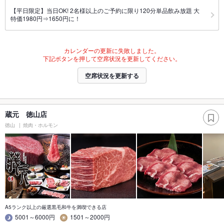
【平日限定】当日OK! 2名様以上のご予約に限り120分単品飲み放題 大
特価1980円⇒1650円に！
カレンダーの更新に失敗しました。
下記ボタンを押して空席状況を更新してください。
空席状況を更新する
蔵元 徳山店
徳山
焼肉・ホルモン
A5ランク以上の厳選黒毛和牛を満喫できる店
5001～6000円
1501～2000円