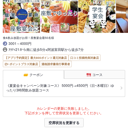
食&飲み放題がお得！座敷宴会最50名様
3001～4000円
ｱｸﾃｨ21から南に徒歩5分※阿波富田駅から徒歩7分
【アプリ予約限定】最大800ポイント還元対象店
口コミ投稿特典対象店
ポイントプラス対象店
適格請求書発行事業者
クーポン
コース
《夏宴会キャンペーン対象コース》 5000円→4500円《日~木曜日》ゆ
ったり3時間飲み放題コース
カレンダーの更新に失敗しました。
下記ボタンを押して空席状況を更新してください。
空席状況を更新する