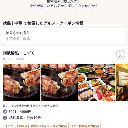
検索結果は以上です。
条件が似ているお店から探してみませんか？
徳島 | 中華 で検索したグルメ・クーポン情報
除外された条件
中華全般 酢豚
阿波酔処 しずく
秋田町
居酒屋
旨い!!100種以上の料理メニューが大人気◎
3001～4000円
JR徳島駅～徒歩10分
【アプリ予約限定】最大800ポイント還元対象店
口コミ投稿特典対象店