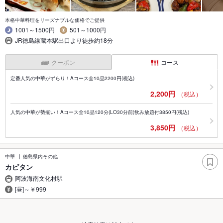
本格中華料理をリーズナブルな価格でご提供
1001～1500円
501～1000円
JR徳島線蔵本駅出口より徒歩約18分
クーポン
コース
定番人気の中華がずらり！Aコース全10品2200円(税込)
2,200円
（税込）
人気の中華が勢揃い！Aコース全10品120分(LO30分前)飲み放題付3850円(税込)
3,850円
（税込）
中華
徳島県内その他
カピタン
阿波海南文化村駅
[昼]～￥999