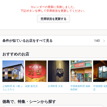
カレンダーの更新に失敗しました。
下記ボタンを押して空席状況を更新してください。
空席状況を更新する
140
条件が似ているお店をすべて見る
おすすめのお店
上海料理 富々樓 ふ
花梨 藍住店
台湾料理 大宝
中国家庭料理 福林
中国菜館 花
うふうろう
秋田町
店
徳島で、特集・シーンから探す