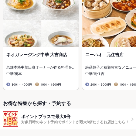
ネオガレージング中華 大吉商店
ニーハオ 元住吉店
老舗本格中華出身オーナーが作る料理を…
絶品餃子と種類豊富なメニュー
中華/橋本
中華/元住吉
3001～4000円
1001～1500円
2001～3000円
1001～150
お得な特集から探す・予約する
ポイントプラスで最大8倍
対象日時のネット予約でポイントが最大8倍たまるお店はこちら！