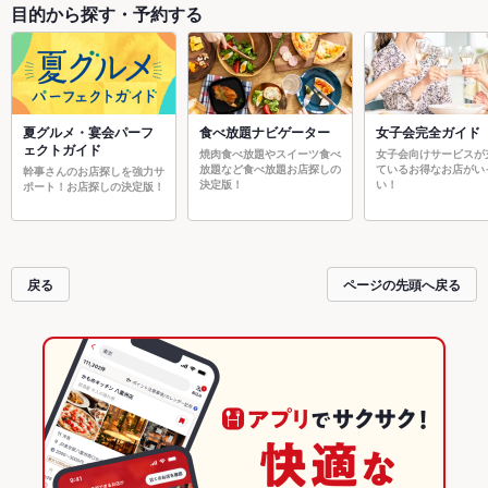
目的から探す・予約する
夏グルメ・宴会パーフ
食べ放題ナビゲーター
女子会完全ガイド
ェクトガイド
焼肉食べ放題やスイーツ食べ
女子会向けサービスが
放題など食べ放題お店探しの
ているお得なお店がい
幹事さんのお店探しを強力サ
決定版！
い！
ポート！お店探しの決定版！
戻る
ページの先頭へ戻る