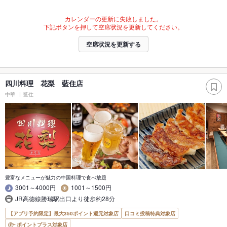
カレンダーの更新に失敗しました。
下記ボタンを押して空席状況を更新してください。
空席状況を更新する
四川料理 花梨 藍住店
中華
藍住
豊富なメニューが魅力の中国料理で食べ放題
3001～4000円
1001～1500円
JR高徳線勝瑞駅出口より徒歩約28分
【アプリ予約限定】最大350ポイント還元対象店
口コミ投稿特典対象店
ポイントプラス対象店