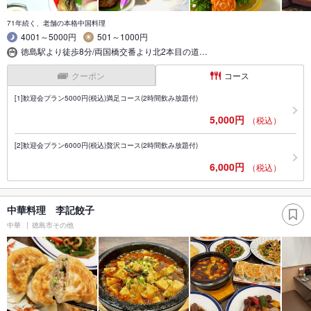
71年続く、老舗の本格中国料理
4001～5000円
501～1000円
徳島駅より徒歩8分/両国橋交番より北2本目の道…
クーポン
コース
[1]歓迎会プラン5000円(税込)満足コース(2時間飲み放題付)
5,000円
（税込）
[2]歓迎会プラン6000円(税込)贅沢コース(2時間飲み放題付)
6,000円
（税込）
中華料理 李記餃子
中華
徳島市その他