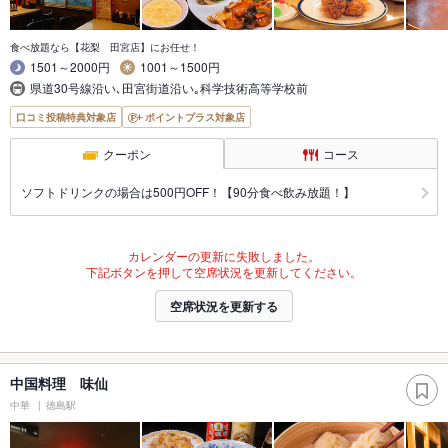
食べ放題なら【花梨 田宮店】にお任せ！
1501～2000円
1001～1500円
県道30号線沿い､田宮街道沿い｡科学技術高等学校前
口コミ投稿特典対象店
ポイントプラス対象店
クーポン
コース
ソフトドリンクの場合は500円OFF！【90分食べ飲み放題！】
カレンダーの更新に失敗しました。
下記ボタンを押して空席状況を更新してください。
空席状況を更新する
中国料理 味仙
中華
徳島駅