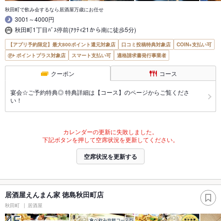
秋田町で飲み会するなら居酒屋万歳にお任せ
3001～4000円
秋田町1丁目ﾊﾞｽ停前(ｱｸﾃｨ21から南に徒歩5分)
【アプリ予約限定】最大800ポイント還元対象店
口コミ投稿特典対象店
COIN+支払い可
ポイントプラス対象店
スマート支払い可
適格請求書発行事業者
クーポン
コース
宴会☆ご予約特典◎ 特典詳細は【コース】のページからご覧くださ
い！
カレンダーの更新に失敗しました。
下記ボタンを押して空席状況を更新してください。
空席状況を更新する
居酒屋えんまん家 徳島秋田町店
秋田町
居酒屋