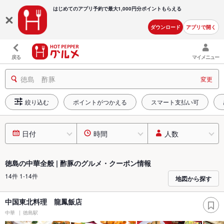
はじめてのアプリ予約で最大
1,000円分ポイントもらえる
ダウンロード
アプリで開く
戻る
マイメニュー
徳島 酢豚
変更
絞り込む
ポイントがつかえる
スマート支払い可
日付
時間
人数
徳島の中華全般 | 酢豚のグルメ・クーポン情報
14件 1-14件
地図から探す
中国東北料理 龍鳳飯店
中華
徳島駅