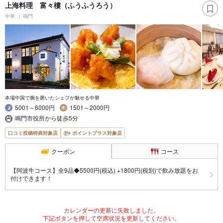
上海料理 富々樓（ふうふうろう）
中華
鳴門
本場中国で腕を磨いたシェフが魅せる中華
5001～6000円
1501～2000円
鳴門市役所から徒歩5分
口コミ投稿特典対象店
ポイントプラス対象店
クーポン
コース
【阿波牛コース】全9品◆5500円(税込) +1800円(税別)で飲み放題をお
付けできます！
カレンダーの更新に失敗しました。
下記ボタンを押して空席状況を更新してください。