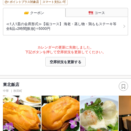
ポイントプラス対象店
スマート支払い可
クーポン
コース
≪1人1皿の会席形式≫【福コース】 海老・蒸し物・鶏ももステーキ等
全8品+2時間[飲放]⇒5000円
カレンダーの更新に失敗しました。
下記ボタンを押して空席状況を更新してください。
空席状況を更新する
東北飯店
中華
秋田町