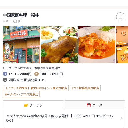
中国家庭料理 福林
中華
秋田町
リーズナブルに大満足！本場の中国家庭料理
1501～2000円
1001～1500円
両国橋･富田浜公園すぐ｡
【アプリ予約限定】最大800ポイント還元対象店
口コミ投稿特典対象店
ポイントプラス対象店
クーポン
コース
≪大人気≫全44種食べ放題！飲み放題付 【90分】4500円 ★生ビール
OK！