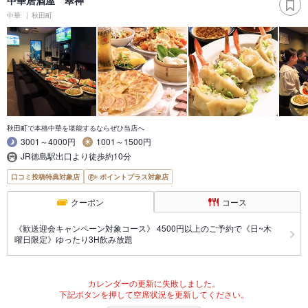
中華
秋田町
秋田町で本格中華を堪能するならぜひ当店へ
3001～4000円
1001～1500円
JR徳島駅出口より徒歩約10分
口コミ投稿特典対象店
ポイントプラス対象店
クーポン
コース
《歓送迎会キャンペーン対象コース》 4500円以上のご予約で《日~木
曜日限定》ゆったり3H飲み放題
カレンダーの更新に失敗しました。
下記ボタンを押して空席状況を更新してください。