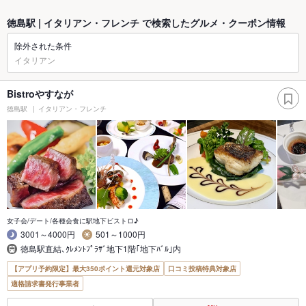
徳島駅 | イタリアン・フレンチ で検索したグルメ・クーポン情報
除外された条件
イタリアン
Bistroやすなが
徳島駅
イタリアン・フレンチ
女子会/デート/各種会食に駅地下ビストロ♪
3001～4000円
501～1000円
徳島駅直結､ｸﾚﾒﾝﾄﾌﾟﾗｻﾞ地下1階｢地下ﾊﾞﾙ｣内
【アプリ予約限定】最大350ポイント還元対象店
口コミ投稿特典対象店
適格請求書発行事業者