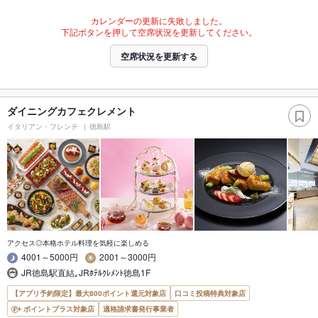
カレンダーの更新に失敗しました。
下記ボタンを押して空席状況を更新してください。
空席状況を更新する
ダイニングカフェクレメント
イタリアン・フレンチ
徳島駅
アクセス◎本格ホテル料理を気軽に楽しめる
4001～5000円
2001～3000円
JR徳島駅直結｡JRﾎﾃﾙｸﾚﾒﾝﾄ徳島1F
【アプリ予約限定】最大800ポイント還元対象店
口コミ投稿特典対象店
ポイントプラス対象店
適格請求書発行事業者