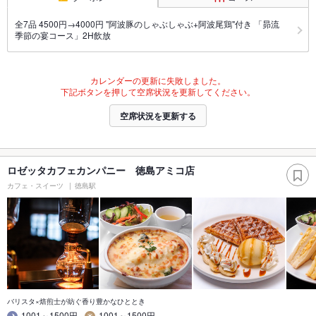
全7品 4500円→4000円 "阿波豚のしゃぶしゃぶ+阿波尾鶏"付き 「昴流
季節の宴コース」2H飲放
カレンダーの更新に失敗しました。
下記ボタンを押して空席状況を更新してください。
空席状況を更新する
ロゼッタカフェカンパニー 徳島アミコ店
カフェ・スイーツ
徳島駅
バリスタ×焙煎士が紡ぐ香り豊かなひととき
1001～1500円
1001～1500円