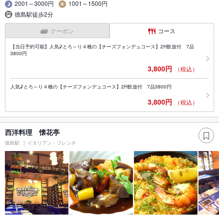
2001～3000円
1001～1500円
徳島駅徒歩2分
クーポン
コース
【当日予約可能】人気♪とろ～り４種の【チーズフォンデュコース】2H飲放付 7品
3800円
3,800円
（税込）
人気♪とろ～り４種の【チーズフォンデュコース】2H飲放付 7品3800円
3,800円
（税込）
西洋料理 懐花亭
徳島駅
イタリアン・フレンチ