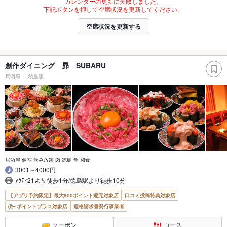
カレンダーの更新に失敗しました。
下記ボタンを押して空席状況を更新してください。
空席状況を更新する
創作ダイニング 昴 SUBARU
居酒屋
徳島駅
居酒屋 個室 飲み放題 肉 徳島 魚 和食
3001～4000円
ｱｸﾃｨ21より徒歩1分/徳島駅より徒歩10分
【アプリ予約限定】最大800ポイント還元対象店
口コミ投稿特典対象店
ポイントプラス対象店
適格請求書発行事業者
クーポン
コース