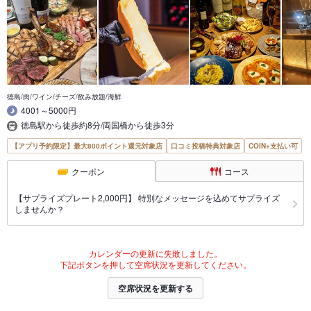
徳島/肉/ワイン/チーズ/飲み放題/海鮮
4001～5000円
徳島駅から徒歩約8分/両国橋から徒歩3分
【アプリ予約限定】最大800ポイント還元対象店
口コミ投稿特典対象店
COIN+支払い可
クーポン
コース
【サプライズプレート2,000円】 特別なメッセージを込めてサプライズ
しませんか？
カレンダーの更新に失敗しました。
下記ボタンを押して空席状況を更新してください。
空席状況を更新する