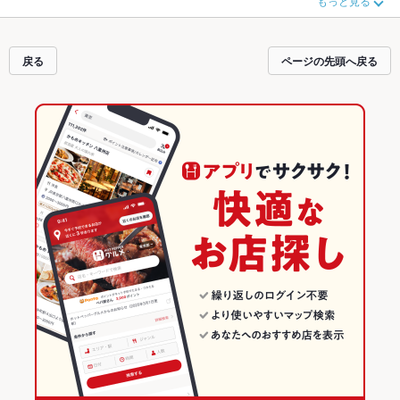
もっと見る
のおすすめ料理など、お店の最新情報をご紹介しているので安心！24時間使え
る簡単便利なネット予約が使えるお店も拡大中です。友達どうしの飲み会に
も、会社の宴会にも、デートやパーティーにもお得に便利にホットペッパーグ
ルメをご利用ください。
戻る
ページの先頭へ戻る