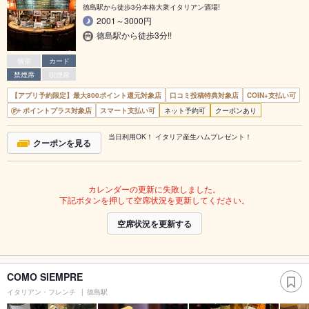
徳島駅から徒歩3分本格大衆イタリアン酒場!
2001～3000円
徳島駅から徒歩3分!!
個室
カード
禁煙席
喫煙席
【アプリ予約限定】最大800ポイント還元対象店
口コミ投稿特典対象店
COIN+支払い可
ポイントプラス対象店
スマート支払い可
ネット予約可
クーポンあり
当日利用OK！ イタリア産生ハムプレゼント！
クーポンを見る
カレンダーの更新に失敗しました。
下記ボタンを押して空席状況を更新してください。
空席状況を更新する
COMO SIEMPRE
イタリアン・フレンチ
徳島駅