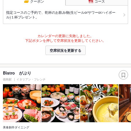
クーポン
コース
指定コースのご予約で、乾杯のお飲み物(生ビールorサワーorハイボー
ル)１杯プレゼント。
カレンダーの更新に失敗しました。
下記ボタンを押して空席状況を更新してください。
空席状況を更新する
Bistro がぶり
徳島駅
イタリアン・フレンチ
美食創作ダイニング