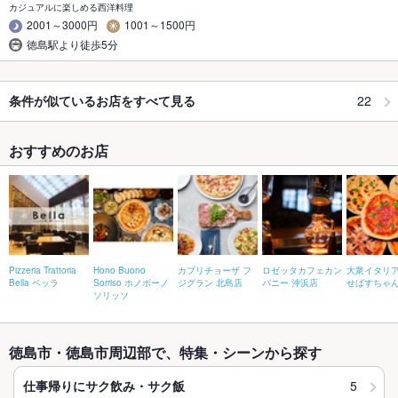
カジュアルに楽しめる西洋料理
2001～3000円
1001～1500円
徳島駅より徒歩5分
22
条件が似ているお店をすべて見る
おすすめのお店
Pizzeria Trattoria
Hono Buono
カプリチョーザ フ
ロゼッタカフェカン
大衆イタリ
Bella ベッラ
Sorriso ホノボーノ
ジグラン 北島店
パニー 沖浜店
せばすちゃ
ソリッソ
徳島市・徳島市周辺部で、特集・シーンから探す
5
仕事帰りにサク飲み・サク飯