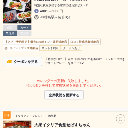
特別な夜を演出する駅前の隠れ家ビストロ
4001～5000円
JR徳島駅～徒歩3分
個室
カード
禁煙席
喫煙席
【アプリ予約限定】最大800ポイント還元対象店
口コミ投稿特典対象店
ポイントプラス対象店
ネット予約可
クーポンあり
【特別な日に。】誕生日や記念日のお客様に…メッセージ付き
クーポンを見る
デザートプレートをサービス♪
カレンダーの更新に失敗しました。
下記ボタンを押して空席状況を更新してください。
空席状況を更新する
PR
イタリアン・フレンチ
徳島駅
大衆イタリア食堂せばすちゃん