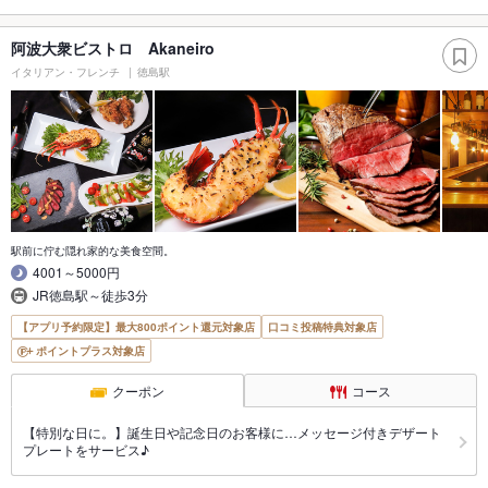
阿波大衆ビストロ Akaneiro
イタリアン・フレンチ
徳島駅
駅前に佇む隠れ家的な美食空間。
4001～5000円
JR徳島駅～徒歩3分
【アプリ予約限定】最大800ポイント還元対象店
口コミ投稿特典対象店
ポイントプラス対象店
クーポン
コース
【特別な日に。】誕生日や記念日のお客様に…メッセージ付きデザート
プレートをサービス♪