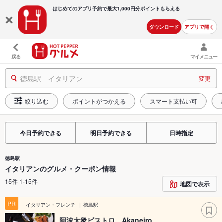
はじめてのアプリ予約で最大
1,000円分ポイントもらえる
ダウンロード
アプリで開く
戻る
マイメニュー
徳島駅 イタリアン
変更
絞り込む
ポイントがつかえる
スマート支払い可
今日予約できる
明日予約できる
日時指定
徳島駅
イタリアンのグルメ・クーポン情報
15件 1-15件
地図で表示
PR
イタリアン・フレンチ
徳島駅
阿波大衆ビストロ Akaneiro