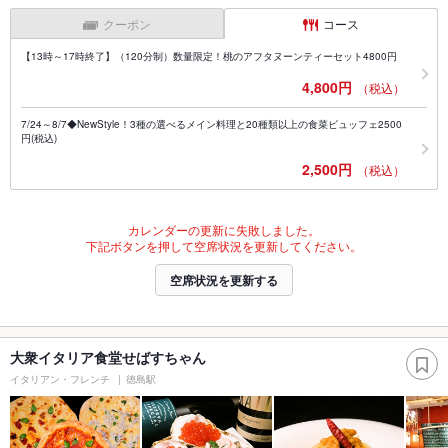
クーポン
コース
【13時～17時終了】（120分制）数量限定！桃のアフタヌーンティーセット4800円
4,800円
（税込）
7/24～8/7◆NewStyle！3種の選べるメイン料理と20種類以上の食菜ビュッフェ2500
円(税込)
2,500円
（税込）
カレンダーの更新に失敗しました。
下記ボタンを押して空席状況を更新してください。
空席状況を更新する
大衆イタリア食堂せばすちゃん
イタリアン・フレンチ
徳島駅