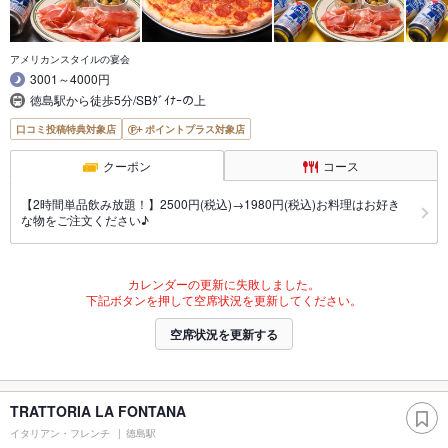
アメリカンスタイルの宴会
3001～4000円
徳島駅から徒歩5分/SBﾀﾞｲﾅｰの上
口コミ投稿特典対象店
ポイントプラス対象店
クーポン
コース
【2時間単品飲み放題！】2500円(税込)→1980円(税込)お料理はお好き
な物をご注文ください♪
カレンダーの更新に失敗しました。
下記ボタンを押して空席状況を更新してください。
空席状況を更新する
TRATTORIA LA FONTANA
イタリアン・フレンチ
徳島駅