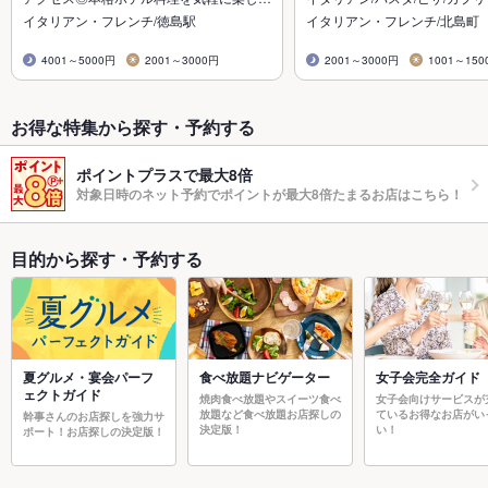
イタリアン・フレンチ/徳島駅
イタリアン・フレンチ/北島町
4001～5000円
2001～3000円
2001～3000円
1001～150
お得な特集から探す・予約する
ポイントプラスで最大8倍
対象日時のネット予約でポイントが最大8倍たまるお店はこちら！
目的から探す・予約する
夏グルメ・宴会パーフ
食べ放題ナビゲーター
女子会完全ガイド
ェクトガイド
焼肉食べ放題やスイーツ食べ
女子会向けサービスが
放題など食べ放題お店探しの
ているお得なお店がい
幹事さんのお店探しを強力サ
決定版！
い！
ポート！お店探しの決定版！