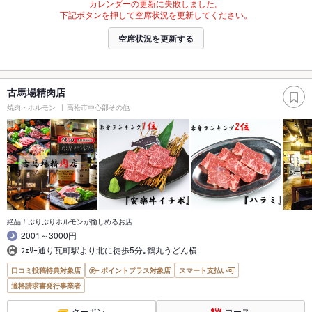
カレンダーの更新に失敗しました。
下記ボタンを押して空席状況を更新してください。
空席状況を更新する
古馬場精肉店
焼肉・ホルモン
高松市中心部その他
絶品！ぷりぷりホルモンが愉しめるお店
2001～3000円
ﾌｪﾘｰ通り瓦町駅より北に徒歩5分｡鶴丸うどん横
口コミ投稿特典対象店
ポイントプラス対象店
スマート支払い可
適格請求書発行事業者
クーポン
コース