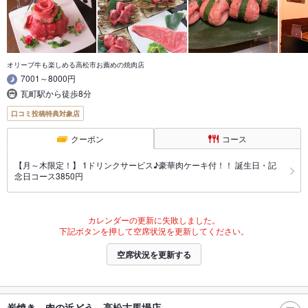
オリーブ牛も楽しめる高松市お薦めの焼肉店
7001～8000円
瓦町駅から徒歩8分
口コミ投稿特典対象店
クーポン
コース
【月～木限定！】 1ドリンクサービス♪豪華肉ケーキ付！！ 誕生日・記
念日コース3850円
カレンダーの更新に失敗しました。
下記ボタンを押して空席状況を更新してください。
空席状況を更新する
炭焼き 肉の近どう 高松古馬場店