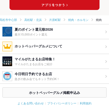
高松市中心部
高松駅・北浜
片原町駅
焼肉・ホルモン
焼肉
夏のポイント還元祭2026
最大15,000ポイント還元
ホットペッパーグルメについて
マイルがたまるお店特集！
マイルがたまるお店をご紹介
今日明日予約できるお店
急ぎの飲み会でもネット予約OK！
ホットペッパーグルメ掲載申込み
よくある問い合わせ
プライバシーポリシー
利用規約