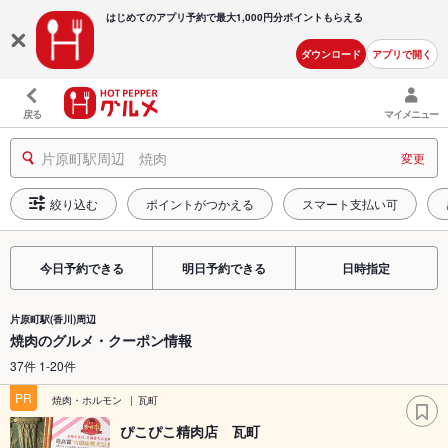
はじめてのアプリ予約で最大
1,000円分ポイントもらえる
ダウンロード
アプリで開く
戻る
マイメニュー
片原町駅周辺 焼肉
変更
絞り込む
ポイントがつかえる
スマート支払い可
今日予約できる
明日予約できる
日時指定
片原町駅(香川)周辺
焼肉のグルメ・クーポン情報
37件 1-20件
PR
焼肉・ホルモン
瓦町
ぴこぴこ精肉店 瓦町