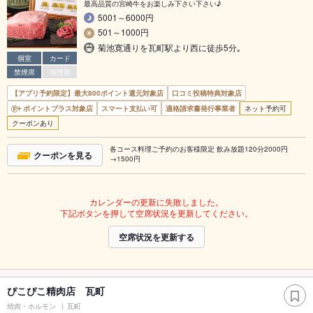
最高品質の宮崎牛をお楽しみ下さい下さい♪
5001～6000円
501～1000円
菊池寛通りを瓦町駅より西に徒歩5分｡
個室
カード
禁煙席
喫煙席
【アプリ予約限定】最大800ポイント還元対象店
口コミ投稿特典対象店
ポイントプラス対象店
スマート支払い可
適格請求書発行事業者
ネット予約可
クーポンあり
各コース料理ご予約のお客様限定 飲み放題120分2000円
クーポンを見る
→1500円
カレンダーの更新に失敗しました。
下記ボタンを押して空席状況を更新してください。
空席状況を更新する
ぴこぴこ精肉店 瓦町
焼肉・ホルモン
瓦町