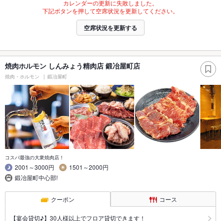
カレンダーの更新に失敗しました。
下記ボタンを押して空席状況を更新してください。
空席状況を更新する
焼肉ホルモン しんみょう精肉店 鍛冶屋町店
焼肉・ホルモン
鍛冶屋町
コスパ最強の大衆焼肉店！
2001～3000円
1501～2000円
鍛冶屋町中心部!
クーポン
コース
【宴会貸切♪】30人様以上でフロア貸切できます！