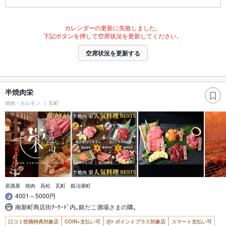
カレンダーの更新に失敗しました。
下記ボタンを押して空席状況を更新してください。
空席状況を更新する
半焼肉栄
焼肉・ホルモン
瓦町
居酒屋 焼肉 高松 瓦町 鍛冶屋町
4001～5000円
南新町商店街ｱｰｹｰﾄﾞ内｡銀だこ酒場さまの隣｡
口コミ投稿特典対象店
COIN+支払い可
ポイントプラス対象店
スマート支払い可