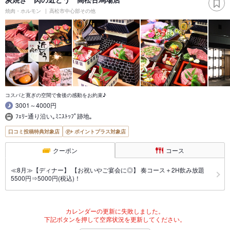
焼肉・ホルモン
高松市中心部その他
コスパと寛ぎの空間で食後の感動をお約束♪
3001～4000円
ﾌｪﾘｰ通り沿い｡ﾐﾆｽﾄｯﾌﾟ跡地｡
口コミ投稿特典対象店
ポイントプラス対象店
クーポン
コース
≪8月≫【ディナー】 【お祝いやご宴会に◎】 奏コース＋2H飲み放題
5500円⇒5000円(税込)！
カレンダーの更新に失敗しました。
下記ボタンを押して空席状況を更新してください。