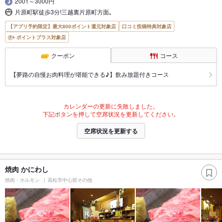
2001～3000円
片原町駅徒歩3分!三越裏片原町方面｡
【アプリ予約限定】最大800ポイント還元対象店
口コミ投稿特典対象店
ポイントプラス対象店
クーポン
コース
【夢路の自慢お肉料理が堪能できる♪】飲み放題付きコース
カレンダーの更新に失敗しました。
下記ボタンを押して空席状況を更新してください。
空席状況を更新する
焼肉 かにわし
焼肉・ホルモン
高松市中心部その他