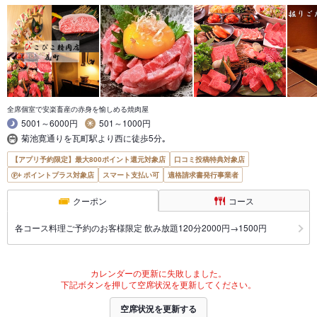
全席個室で安楽畜産の赤身を愉しめる焼肉屋
5001～6000円
501～1000円
菊池寛通りを瓦町駅より西に徒歩5分｡
【アプリ予約限定】最大800ポイント還元対象店
口コミ投稿特典対象店
ポイントプラス対象店
スマート支払い可
適格請求書発行事業者
クーポン
コース
各コース料理ご予約のお客様限定 飲み放題120分2000円→1500円
カレンダーの更新に失敗しました。
下記ボタンを押して空席状況を更新してください。
空席状況を更新する