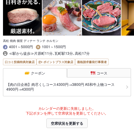
高松 焼肉 個室 ディナー ランチ ホルモン
4001～5000円
1001～1500円
≪駅から徒歩≫片原町11分､瓦町駅13分､高松17分
口コミ投稿特典対象店
ポイントプラス対象店
適格請求書発行事業者
クーポン
コース
【肉の日企画】肉尽くしコース4300円→3800円 A5和牛上物コース
4900円→4300円
カレンダーの更新に失敗しました。
下記ボタンを押して空席状況を更新してください。
空席状況を更新する