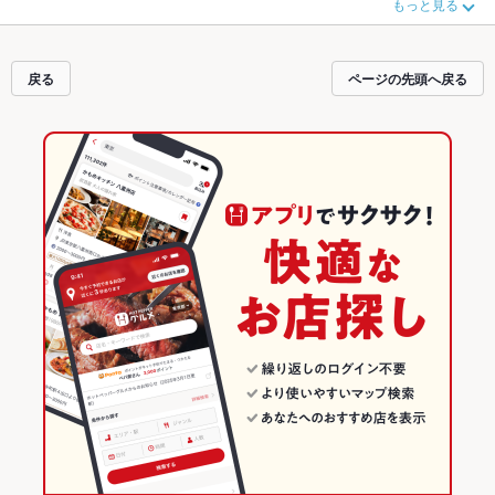
もっと見る
おすすめ料理など、お店の最新情報をご紹介しているので安心！24時間使える
簡単便利なネット予約が使えるお店も拡大中です。友達どうしの飲み会にも、
会社の宴会にも、デートやパーティーにもお得に便利にホットペッパーグルメ
をご利用ください。
戻る
ページの先頭へ戻る