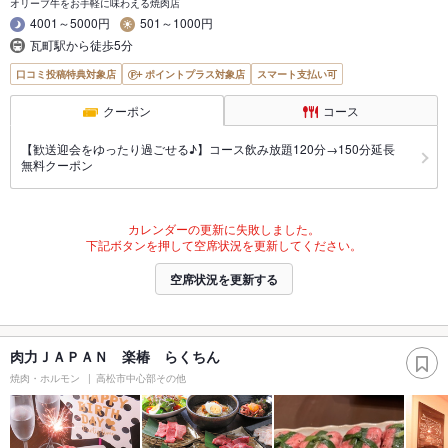
オリーブ牛をお手軽に味わえる焼肉店
4001～5000円
501～1000円
瓦町駅から徒歩5分
口コミ投稿特典対象店
ポイントプラス対象店
スマート支払い可
クーポン
コース
【歓送迎会をゆったり過ごせる♪】コース飲み放題120分→150分延長
無料クーポン
カレンダーの更新に失敗しました。
下記ボタンを押して空席状況を更新してください。
空席状況を更新する
肉力ＪＡＰＡＮ 楽椿 らくちん
焼肉・ホルモン
高松市中心部その他