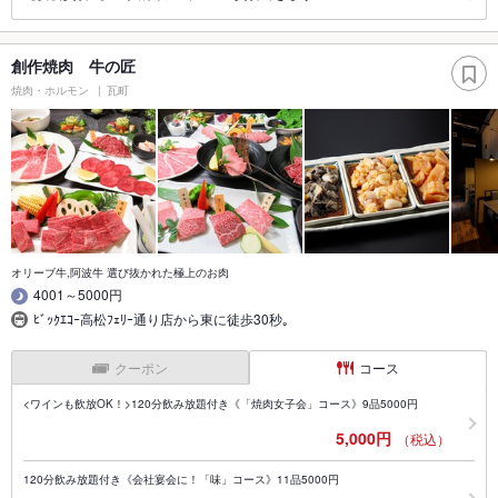
創作焼肉 牛の匠
焼肉・ホルモン
瓦町
オリーブ牛,阿波牛 選び抜かれた極上のお肉
4001～5000円
ﾋﾞｯｸｴｺｰ高松ﾌｪﾘｰ通り店から東に徒歩30秒｡
クーポン
コース
<ワインも飲放OK！>120分飲み放題付き《「焼肉女子会」コース》9品5000円
5,000円
（税込）
120分飲み放題付き《会社宴会に！「味」コース》11品5000円