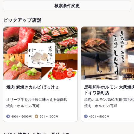
検索条件変更
ピックアップ店舗
焼肉 炭焼きカルビ ぼっけぇ
黒毛和牛ホルモン 大衆焼
トキワ新町店
オリーブ牛をお手軽に味わえる焼肉店
焼肉/ホルモン/高松/瓦町/黒毛
焼肉・ホルモン/瓦町
焼肉・ホルモン/瓦町
4001～5000円
501～1000円
4001～5000円