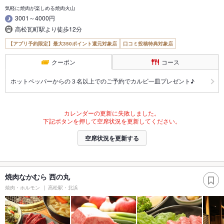
気軽に焼肉が楽しめる焼肉火山
3001～4000円
高松瓦町駅より徒歩12分
【アプリ予約限定】最大350ポイント還元対象店
口コミ投稿特典対象店
クーポン
コース
ホットペッパーからの３名以上でのご予約でカルビ一皿プレゼント♪
カレンダーの更新に失敗しました。
下記ボタンを押して空席状況を更新してください。
空席状況を更新する
焼肉なかむら 西の丸
焼肉・ホルモン
高松駅・北浜