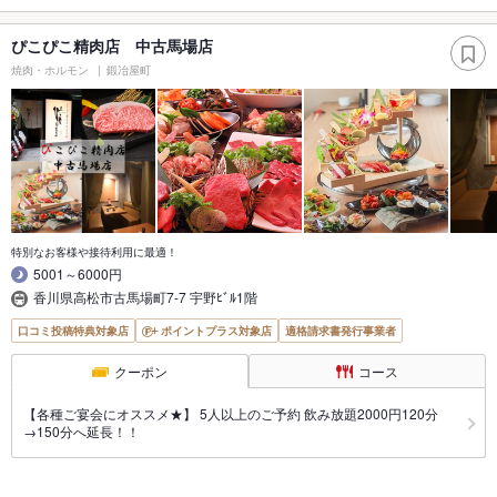
ぴこぴこ精肉店 中古馬場店
焼肉・ホルモン
鍛冶屋町
特別なお客様や接待利用に最適！
5001～6000円
香川県高松市古馬場町7-7 宇野ﾋﾞﾙ1階
口コミ投稿特典対象店
ポイントプラス対象店
適格請求書発行事業者
クーポン
コース
【各種ご宴会にオススメ★】 5人以上のご予約 飲み放題2000円120分
→150分へ延長！！