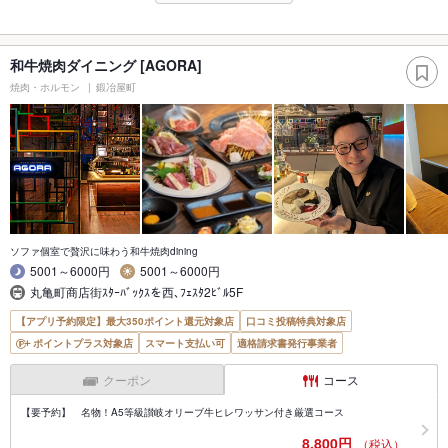
和牛焼肉ダイニング [AGORA]
焼肉・ホルモン
鍛冶屋町
ソファ個室で贅沢に味わう和牛焼肉dining
5001～6000円
5001～6000円
丸亀町商店街ｽﾀｰﾊﾞｯｸｽを西､ﾌｪｽﾀ2ﾋﾞﾙ5F
【アプリ予約限定】最大350ポイント還元対象店
口コミ投稿特典対象店
ポイントプラス対象店
スマート支払い可
適格請求書発行事業者
クーポン
コース
【要予約】 名物！A5等級讃岐オリーブ牛ヒレワッサン付き厳選コース
8,800円
（税込）