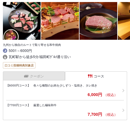
九州から独自のルートで取り寄せる和牛焼肉
5001～6000円
瓦町駅から徒歩5分/福田町ｸﾞﾙﾒ通り沿い
口コミ投稿特典対象店
クーポン
コース
【6000円コース】 色々な種類のお肉を少しずつ・塩焼き、タレ焼き
6,000円
（税込）
【7700円コース】 厳選した極味和牛
7,700円
（税込）