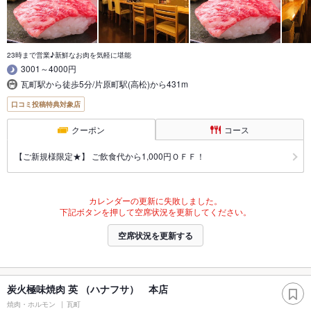
23時まで営業♪新鮮なお肉を気軽に堪能
3001～4000円
瓦町駅から徒歩5分/片原町駅(高松)から431m
口コミ投稿特典対象店
クーポン
コース
【ご新規様限定★】 ご飲食代から1,000円ＯＦＦ！
カレンダーの更新に失敗しました。
下記ボタンを押して空席状況を更新してください。
空席状況を更新する
炭火極味焼肉 英 （ハナフサ） 本店
焼肉・ホルモン
瓦町