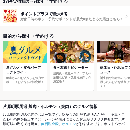
お得な特集から探す・予約する
ポイントプラスで最大8倍
対象日時のネット予約でポイントが最大8倍たまるお店はこちら！
目的から探す・予約する
夏グルメ・宴会パーフ
食べ放題ナビゲーター
誕生日・記念日プ
ェクトガイド
ュース
焼肉食べ放題やスイーツ食べ
放題など食べ放題お店探しの
幹事さんのお店探しを強力サ
誕生日や記念日のお祝
決定版！
ポート！お店探しの決定版！
用したいお店を徹底リ
チ！
片原町駅周辺 焼肉・ホルモン（焼肉）のグルメ情報
片原町駅周辺の焼肉のお店一覧です。駅からの距離で絞り込んだり、予算・こ
だわり条件を指定すれば、シーンや気分に合ったお店がサクサク探せます。片
原町駅の近くでは焼肉、
肉料理全般
、
ホルモン
がおすすめです。ホットペッパ
ーグルメなら、お得なクーポンはもちろん、こだわりメニュー
牛タン
や季節の