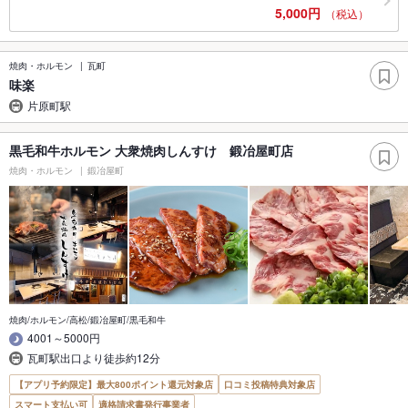
5,000円
（税込）
焼肉・ホルモン
瓦町
味楽
片原町駅
黒毛和牛ホルモン 大衆焼肉しんすけ 鍛冶屋町店
焼肉・ホルモン
鍛冶屋町
焼肉/ホルモン/高松/鍛冶屋町/黒毛和牛
4001～5000円
瓦町駅出口より徒歩約12分
【アプリ予約限定】最大800ポイント還元対象店
口コミ投稿特典対象店
スマート支払い可
適格請求書発行事業者