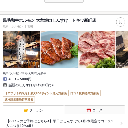
黒毛和牛ホルモン 大衆焼肉しんすけ トキワ新町店
焼肉・ホルモン
瓦町
焼肉/ホルモン/高松/瓦町/黒毛和牛
4001～5000円
話題のしんすけがﾄｷﾜ新町に♪
【アプリ予約限定】最大800ポイント還元対象店
口コミ投稿特典対象店
適格請求書発行事業者
クーポン
コース
【8/17～のご予約はこちら♪】平日はしんすけで♪月-木限定でコース1
人につき10％off！！