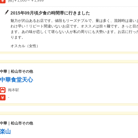
[夜]￥1,000～￥1,999
2015年09月頃夕食の時間帯に行きました
魅力が沢山あるお店です。値段もリーズナブルで、量は多く、混雑時は違い
わけ早い！リピート間違いないお店です。オススメは担々麺です。きっと目
ます。あの味が恋しくて堪らない人が私の周りにも大勢います。お店に行っ
ります。
オスカル（女性）
中華｜松山市その他
中華食堂天心
梅本駅
-
中華｜松山市その他
楽山