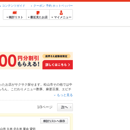
コンテンツガイド
クーポン 予約 ホットペッパー
検討リスト
最近見たお店
マイメニュー
ったお店がサクサク探せます。松山市その他では中
ちろん、こだわりメニュー
酢豚
、
麻婆豆腐
、
エビチ
便利なネット予約が使えるお店も拡大中です。友達
もっと見る
グルメをご利用ください。
1/3ページ
山市 久米 北久米 宴会 貸切