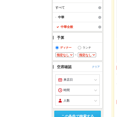
すべて
中華
中華全般
予算
ディナー
ランチ
～
空席確認
クリア
この条件で検索する