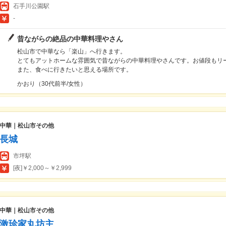
石手川公園駅
-
昔ながらの絶品の中華料理やさん
松山市で中華なら「楽山」へ行きます。
とてもアットホームな雰囲気で昔ながらの中華料理やさんです。お値段もリ
また、食べに行きたいと思える場所です。
かおり（30代前半/女性）
中華｜松山市その他
長城
市坪駅
[夜]￥2,000～￥2,999
中華｜松山市その他
激珍家丸坊主