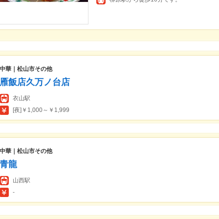
中華｜松山市その他
雁飯店久万ノ台店
衣山駅
[夜]￥1,000～￥1,999
中華｜松山市その他
青龍
山西駅
-