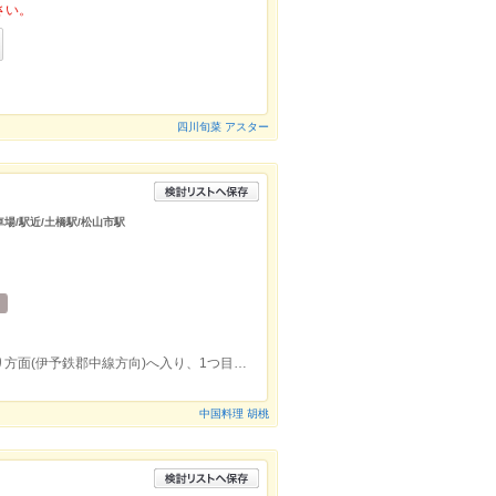
さい。
四川旬菜 アスター
車場/駅近/土橋駅/松山市駅
土橋駅より3分/国道56号線より旧空港通り方面(伊予鉄郡中線方向)へ入り、1つ目の信号(土橋町交差点)を左に入ってすぐ。
中国料理 胡桃