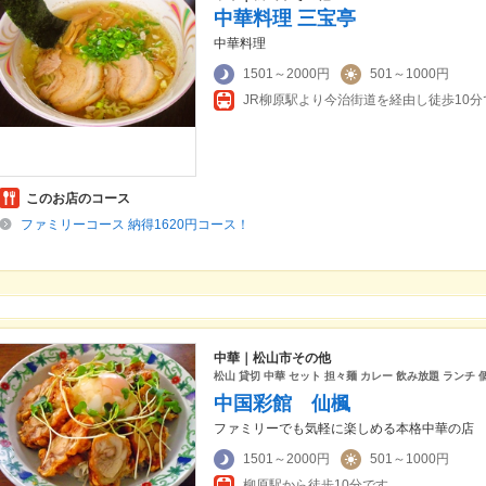
中華料理 三宝亭
中華料理
1501～2000円
501～1000円
JR柳原駅より今治街道を経由し徒歩10分
このお店のコース
ファミリーコース 納得1620円コース！
中華｜松山市その他
松山 貸切 中華 セット 担々麺 カレー 飲み放題 ランチ 
中国彩館 仙楓
ファミリーでも気軽に楽しめる本格中華の店
1501～2000円
501～1000円
柳原駅から徒歩10分です。