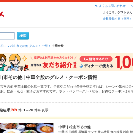
よくある問い合わせ
ようこそ、
さん
ゲスト
会員登録する（無料）
松山
松山市その他 グルメ
中華
中華全般
山市その他 | 中華全般のグルメ・クーポン情報
山市その他 中華全般のお店一覧です。予算やこだわり条件を指定すれば、シーンや気分に合
全般、
飲茶・点心・餃子
がおすすめです。ホットペッパーグルメなら、お得なクーポンはも
や季節のおすすめ料理など、お店の最新情報をご紹介しているので安心！24時間使える簡単
うしの飲み会にも、会社の宴会にも、デートやパーティーにもお得に便利にホットペッパー
55
索結果
件
1～20
件を表示
中華｜松山市その他
中華 四川料理 居酒屋 ランチ 飲み放題 食べ放題 松山 松