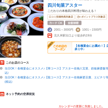
四川旬菜アスター
こだわりの本格四川料理が味わえる！
口コミ投稿特典対象店
ポイントプラス対象店
2001～3000円
1001～1500円
北久米駅出口より徒歩約19分
【各種宴会にお薦め！】
承り中♪
このお店のコース
当日OK！各種宴会にオススメ♪【華コース】アスター名物八宝菜、鉄板麻婆飯等全
込)
当日OK！各種宴会にオススメ♪【龍コース】アスター名物麻婆豆腐、エビチリ等全
(税込)
ネット予約の空席状況
カレンダーの更新に失敗しました。