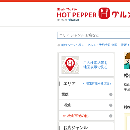
前のページへ戻る
グルメ・予約情報 全国
愛媛
この検索結果を
地図表示で見る
松
エリア
都道府県を選び直す
松
華
リ
愛媛
ど
松山
検
松山市その他
お店ジャンル