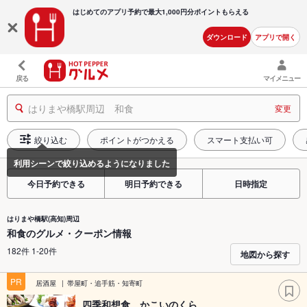
はじめてのアプリ予約で最大
1,000円分ポイントもらえる
ダウンロード
アプリで開く
戻る
マイメニュー
はりまや橋駅周辺 和食
変更
絞り込む
ポイントがつかえる
スマート支払い可
今日予約できる
明日予約できる
日時指定
はりまや橋駅(高知)周辺
和食のグルメ・クーポン情報
182件 1-20件
地図から探す
PR
居酒屋
帯屋町・追手筋・知寄町
四季和想食 かこいのくら