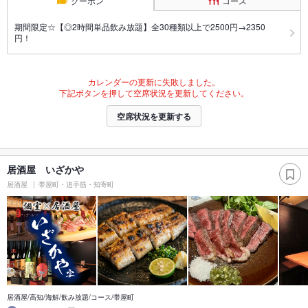
クーポン
コース
期間限定☆【◎2時間単品飲み放題】全30種類以上で2500円→2350
円！
カレンダーの更新に失敗しました。
下記ボタンを押して空席状況を更新してください。
空席状況を更新する
居酒屋 いざかや
居酒屋
帯屋町・追手筋・知寄町
居酒屋/高知/海鮮/飲み放題/コース/帯屋町