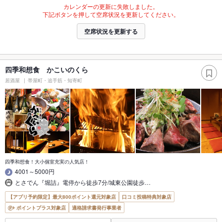
カレンダーの更新に失敗しました。
下記ボタンを押して空席状況を更新してください。
空席状況を更新する
四季和想食 かこいのくら
居酒屋
帯屋町・追手筋・知寄町
四季和想食！大小個室充実の人気店！
4001～5000円
とさでん『堀詰』電停から徒歩7分/城東公園徒歩…
【アプリ予約限定】最大800ポイント還元対象店
口コミ投稿特典対象店
ポイントプラス対象店
適格請求書発行事業者