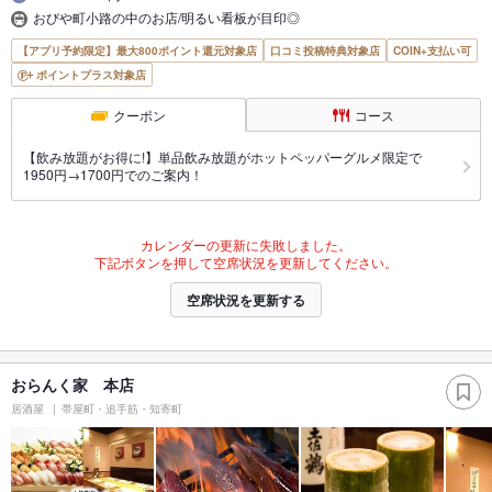
おびや町小路の中のお店/明るい看板が目印◎
【アプリ予約限定】最大800ポイント還元対象店
口コミ投稿特典対象店
COIN+支払い可
ポイントプラス対象店
クーポン
コース
【飲み放題がお得に!】単品飲み放題がホットペッパーグルメ限定で
1950円→1700円でのご案内！
カレンダーの更新に失敗しました。
下記ボタンを押して空席状況を更新してください。
空席状況を更新する
おらんく家 本店
居酒屋
帯屋町・追手筋・知寄町