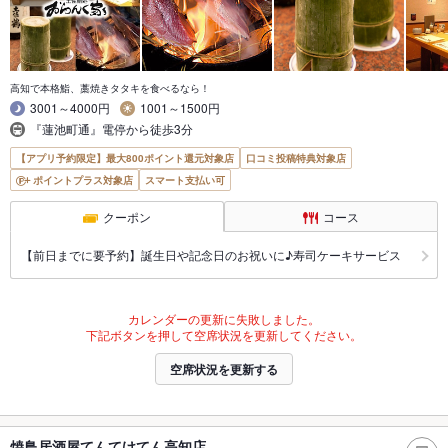
高知で本格鮨、藁焼きタタキを食べるなら！
3001～4000円
1001～1500円
『蓮池町通』電停から徒歩3分
【アプリ予約限定】最大800ポイント還元対象店
口コミ投稿特典対象店
ポイントプラス対象店
スマート支払い可
クーポン
コース
【前日までに要予約】誕生日や記念日のお祝いに♪寿司ケーキサービス
カレンダーの更新に失敗しました。
下記ボタンを押して空席状況を更新してください。
空席状況を更新する
焼鳥居酒屋てんてけてん高知店