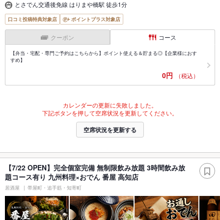
とさでん交通後免線 はりまや橋駅 徒歩1分
口コミ投稿特典対象店
ポイントプラス対象店
クーポン
コース
【弁当・宅配・専門ご予約はこちらから】ポイント使える＆貯まる◎【企業様におす
すめ】
0円
（税込）
カレンダーの更新に失敗しました。
下記ボタンを押して空席状況を更新してください。
空席状況を更新する
【7/22 OPEN】完全個室完備 無制限飲み放題 3時間飲み放
題コース有り 九州料理×おでん 番屋 高知店
居酒屋
帯屋町・追手筋・知寄町