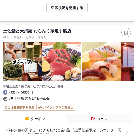
空席状況を更新する
土佐鮨と天婦羅 おらんく家追手筋店
和食
帯屋町・追手筋・知寄町
本場土佐流！藁で焼きたての鰹のたたき堪能
4001～5000円
JR土讃線 高知駅 徒歩8分
口コミ投稿特典対象店
ポイントプラス対象店
クーポン
コース
6旬の7種の天ぷら・にぎり鮨など全6品 「追手筋店限定！カウンター天