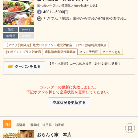
落ち着いた店内の雰囲気と旬の食材が人気♪
4001～5000円
とさでん『堀詰』電停から徒歩7分/城東公園徒歩…
個室
カード
禁煙席
喫煙席
【アプリ予約限定】最大800ポイント還元対象店
口コミ投稿特典対象店
ポイントプラス対象店
適格請求書発行事業者
ネット予約可
クーポンあり
【月～木限定】コース飲み放題 2H⇒2.5Hに延長！
クーポンを見る
カレンダーの更新に失敗しました。
下記ボタンを押して空席状況を更新してください。
空席状況を更新する
PR
居酒屋
帯屋町・追手筋・知寄町
おらんく家 本店