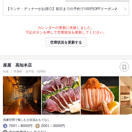
【ランチ・ディナーがお得◎】前日までの予約で100円OFFクーポン♪
カレンダーの更新に失敗しました。
下記ボタンを押して空席状況を更新してください。
空席状況を更新する
座屋 高知本店
和食
帯屋町・追手筋・知寄町
洗練空間で愉しむ土佐流おもてなし
7001～8000円
2001～3000円
高知橋電停から徒歩3分