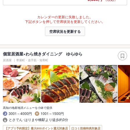
カレンダーの更新に失敗しました。
下記ボタンを押して空席状況を更新してください。
空席状況を更新する
個室居酒屋×わら焼きダイニング ゆらゆら
居酒屋
帯屋町・追手筋・知寄町
高知の地産地消メニューを小鉢で提供
3001～4000円
1001～1500円
とさでん･はりまや橋駅より徒歩約3分
【アプリ予約限定】最大800ポイント還元対象店
口コミ投稿特典対象店