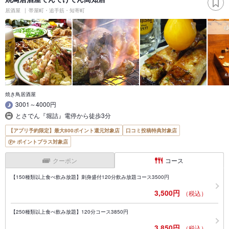
居酒屋
帯屋町・追手筋・知寄町
焼き鳥居酒屋
3001～4000円
とさでん『堀詰』電停から徒歩3分
【アプリ予約限定】最大800ポイント還元対象店
口コミ投稿特典対象店
ポイントプラス対象店
クーポン
コース
【150種類以上食べ飲み放題】刺身盛付120分飲み放題コース3500円
3,500円
（税込）
【250種類以上食べ飲み放題】120分コース3850円
3,850円
（税込）