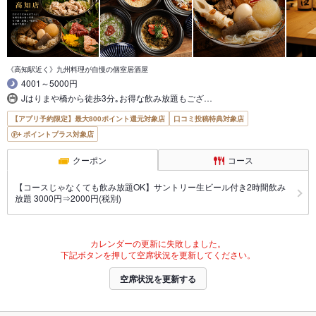
《高知駅近く》九州料理が自慢の個室居酒屋
4001～5000円
Jはりまや橋から徒歩3分｡お得な飲み放題もござ…
【アプリ予約限定】最大800ポイント還元対象店
口コミ投稿特典対象店
ポイントプラス対象店
クーポン
コース
【コースじゃなくても飲み放題OK】サントリー生ビール付き2時間飲み
放題 3000円⇒2000円(税別)
カレンダーの更新に失敗しました。
下記ボタンを押して空席状況を更新してください。
空席状況を更新する