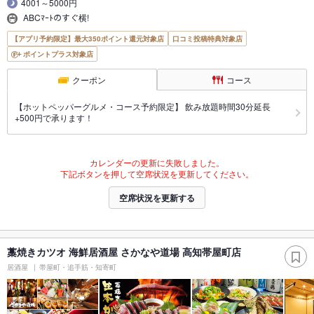
4001～5000円
ABCﾏｰﾄのすぐ横!
【アプリ予約限定】最大350ポイント還元対象店
口コミ投稿特典対象店
ポイントプラス対象店
クーポン
コース
【ホットペッパーグルメ・コース予約限定】 飲み放題時間30分延長
+500円で承ります！
カレンダーの更新に失敗しました。
下記ボタンを押して空席状況を更新してください。
空席状況を更新する
藁焼きカツオ 海鮮居酒屋 さかなや道場 高知帯屋町店
居酒屋
帯屋町・追手筋・知寄町