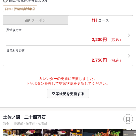
口コミ投稿特典対象店
クーポン
コース
藁焼き定食
2,200円
（税込）
日替わり御膳
2,750円
（税込）
カレンダーの更新に失敗しました。
下記ボタンを押して空席状況を更新してください。
空席状況を更新する
土佐ノ國 二十四万石
和食
帯屋町・追手筋・知寄町