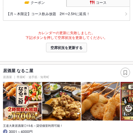
クーポン
コース
【月～木限定】コース飲み放題 2H⇒2.5Hに延長！
カレンダーの更新に失敗しました。
下記ボタンを押して空席状況を更新してください。
空席状況を更新する
居酒屋 なるこ屋
居酒屋
帯屋町・追手筋・知寄町
王道大衆居酒屋◎15名～貸切個室利用可能！
3001～4000円