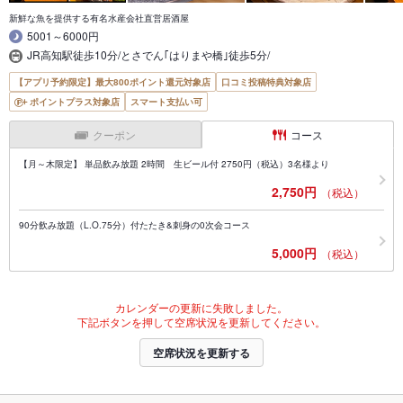
新鮮な魚を提供する有名水産会社直営居酒屋
5001～6000円
JR高知駅徒歩10分/とさでん｢はりまや橋｣徒歩5分/
【アプリ予約限定】最大800ポイント還元対象店
口コミ投稿特典対象店
ポイントプラス対象店
スマート支払い可
クーポン
コース
【月～木限定】 単品飲み放題 2時間 生ビール付 2750円（税込）3名様より
2,750円
（税込）
90分飲み放題（L.O.75分）付たたき&刺身の0次会コース
5,000円
（税込）
カレンダーの更新に失敗しました。
下記ボタンを押して空席状況を更新してください。
空席状況を更新する