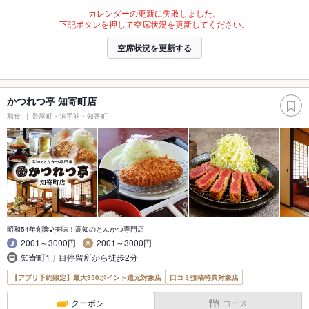
カレンダーの更新に失敗しました。
下記ボタンを押して空席状況を更新してください。
空席状況を更新する
かつれつ亭 知寄町店
和食
帯屋町・追手筋・知寄町
昭和54年創業♪美味！高知のとんかつ専門店
2001～3000円
2001～3000円
知寄町1丁目停留所から徒歩2分
【アプリ予約限定】最大350ポイント還元対象店
口コミ投稿特典対象店
クーポン
コース