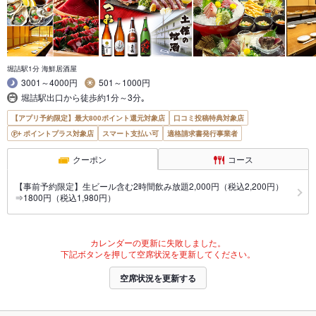
堀詰駅1分 海鮮居酒屋
3001～4000円
501～1000円
堀詰駅出口から徒歩約1分～3分｡
【アプリ予約限定】最大800ポイント還元対象店
口コミ投稿特典対象店
ポイントプラス対象店
スマート支払い可
適格請求書発行事業者
クーポン
コース
【事前予約限定】生ビール含む2時間飲み放題2,000円（税込2,200円）
⇒1800円（税込1,980円）
カレンダーの更新に失敗しました。
下記ボタンを押して空席状況を更新してください。
空席状況を更新する