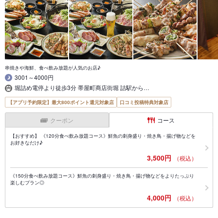
串焼きや海鮮、食べ飲み放題が人気のお店♪
3001～4000円
堀詰め電停より徒歩3分 帯屋町商店街堀 詰駅から…
【アプリ予約限定】最大800ポイント還元対象店
口コミ投稿特典対象店
クーポン
コース
【おすすめ】 《120分食べ飲み放題コース》鮮魚の刺身盛り・焼き鳥・揚げ物などを
お好きなだけ♪
3,500円
（税込）
《150分食べ飲み放題コース》鮮魚の刺身盛り・焼き鳥・揚げ物などをよりたっぷり
楽しむプラン◎
4,000円
（税込）