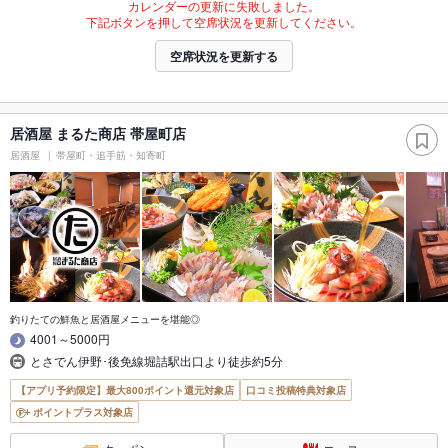
カレンダーの更新に失敗しました。
下記ボタンを押して空席状況を更新してください。
空席状況を更新する
居酒屋 まるた商店 帯屋町店
居酒屋
帯屋町・追手筋・知寄町
釣りたての鮮魚と居酒屋メニューを堪能◎
4001～5000円
とさでん伊野･後免線堀詰駅出口より徒歩約5分
【アプリ予約限定】最大800ポイント還元対象店
口コミ投稿特典対象店
ポイントプラス対象店