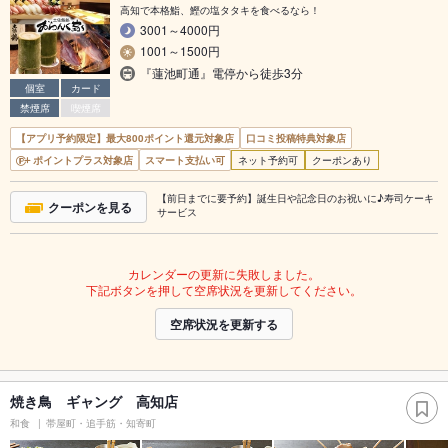
高知で本格鮨、鰹の塩タタキを食べるなら！
3001～4000円
1001～1500円
『蓮池町通』電停から徒歩3分
個室
カード
禁煙席
喫煙席
【アプリ予約限定】最大800ポイント還元対象店
口コミ投稿特典対象店
ポイントプラス対象店
スマート支払い可
ネット予約可
クーポンあり
【前日までに要予約】誕生日や記念日のお祝いに♪寿司ケーキ
クーポンを見る
サービス
カレンダーの更新に失敗しました。
下記ボタンを押して空席状況を更新してください。
空席状況を更新する
焼き鳥 ギャング 高知店
和食
帯屋町・追手筋・知寄町