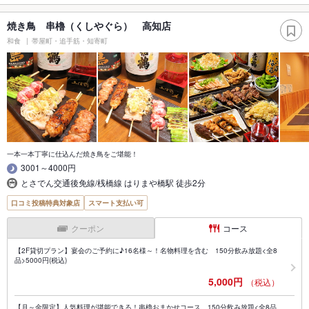
焼き鳥 串櫓（くしやぐら） 高知店
和食
帯屋町・追手筋・知寄町
一本一本丁寧に仕込んだ焼き鳥をご堪能！
3001～4000円
とさでん交通後免線/桟橋線 はりまや橋駅 徒歩2分
口コミ投稿特典対象店
スマート支払い可
クーポン
コース
【2F貸切プラン】宴会のご予約に♪16名様～！名物料理を含む 150分飲み放題<全8
品>5000円(税込)
5,000円
（税込）
【月～金限定】人気料理が堪能できる！串櫓おまかせコース 150分飲み放題<全8品