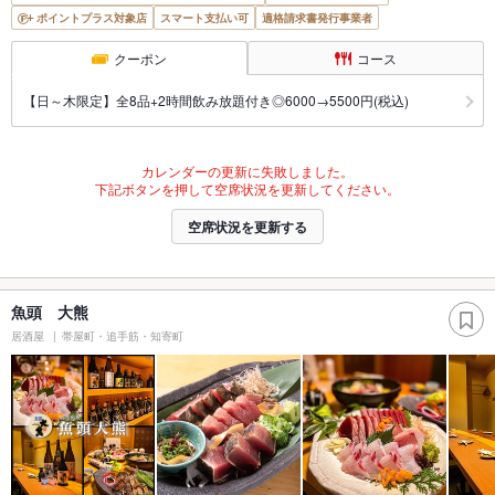
ポイントプラス対象店
スマート支払い可
適格請求書発行事業者
クーポン
コース
【日～木限定】全8品+2時間飲み放題付き◎6000→5500円(税込)
カレンダーの更新に失敗しました。
下記ボタンを押して空席状況を更新してください。
空席状況を更新する
魚頭 大熊
居酒屋
帯屋町・追手筋・知寄町