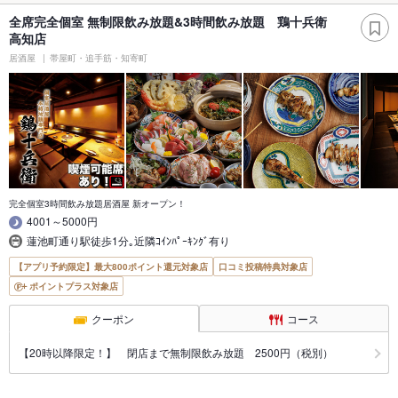
全席完全個室 無制限飲み放題&3時間飲み放題 鶏十兵衛
高知店
居酒屋
帯屋町・追手筋・知寄町
完全個室3時間飲み放題居酒屋 新オープン！
4001～5000円
蓮池町通り駅徒歩1分｡近隣ｺｲﾝﾊﾟｰｷﾝｸﾞ有り
【アプリ予約限定】最大800ポイント還元対象店
口コミ投稿特典対象店
ポイントプラス対象店
クーポン
コース
【20時以降限定！】 閉店まで無制限飲み放題 2500円（税別）