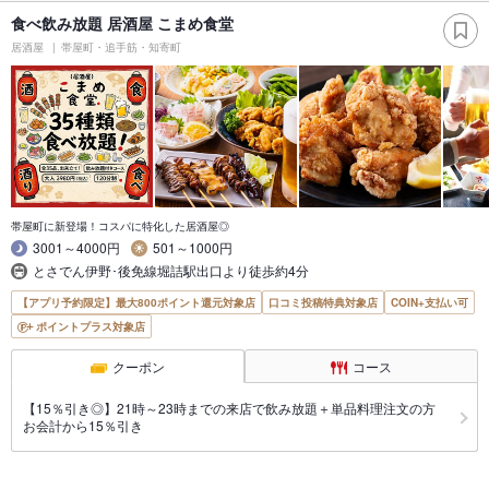
食べ飲み放題 居酒屋 こまめ食堂
居酒屋
帯屋町・追手筋・知寄町
帯屋町に新登場！コスパに特化した居酒屋◎
3001～4000円
501～1000円
とさでん伊野･後免線堀詰駅出口より徒歩約4分
【アプリ予約限定】最大800ポイント還元対象店
口コミ投稿特典対象店
COIN+支払い可
ポイントプラス対象店
クーポン
コース
【15％引き◎】21時～23時までの来店で飲み放題＋単品料理注文の方
お会計から15％引き