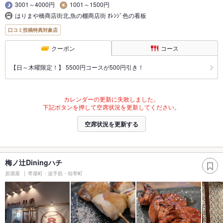
3001～4000円
1001～1500円
はりまや橋商店街北,魚の棚商店街 ｵﾚﾝｼﾞ色の看板
口コミ投稿特典対象店
クーポン
コース
【日～木曜限定！】 5500円コースが500円引き！
カレンダーの更新に失敗しました。
下記ボタンを押して空席状況を更新してください。
空席状況を更新する
梅ノ辻Diningハチ
居酒屋
帯屋町・追手筋・知寄町