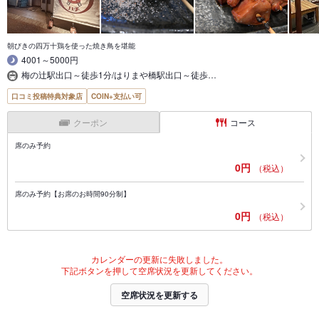
朝びきの四万十鶏を使った焼き鳥を堪能
4001～5000円
梅の辻駅出口～徒歩1分/はりまや橋駅出口～徒歩…
口コミ投稿特典対象店
COIN+支払い可
クーポン
コース
席のみ予約
0円
（税込）
席のみ予約【お席のお時間90分制】
0円
（税込）
カレンダーの更新に失敗しました。
下記ボタンを押して空席状況を更新してください。
空席状況を更新する