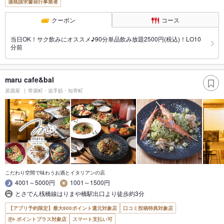
適格請求書発行事業者
クーポン
コース
当日OK！サク飲みにオススメ♪90分単品飲み放題2500円(税込)！LO10
分前
maru cafe&bal
居酒屋
帯屋町・追手筋・知寄町
こだわり空間で味わうお酒とイタリアンの店
4001～5000円
1001～1500円
とさでん桟橋線はりまや橋駅出口より徒歩約3分
【アプリ予約限定】最大800ポイント還元対象店
口コミ投稿特典対象店
ポイントプラス対象店
スマート支払い可