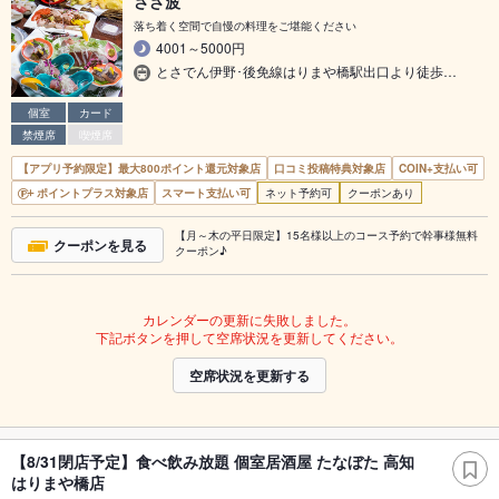
さざ波
落ち着く空間で自慢の料理をご堪能ください
4001～5000円
とさでん伊野･後免線はりまや橋駅出口より徒歩…
個室
カード
禁煙席
喫煙席
【アプリ予約限定】最大800ポイント還元対象店
口コミ投稿特典対象店
COIN+支払い可
ポイントプラス対象店
スマート支払い可
ネット予約可
クーポンあり
【月～木の平日限定】15名様以上のコース予約で幹事様無料
クーポンを見る
クーポン♪
カレンダーの更新に失敗しました。
下記ボタンを押して空席状況を更新してください。
空席状況を更新する
【8/31閉店予定】食べ飲み放題 個室居酒屋 たなぼた 高知
はりまや橋店