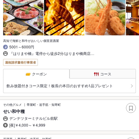
高知で海鮮と和牛がおいしい個室居酒屋
5001～6000円
『はりまや橋』電停から徒歩2分/はりまや橋商店…
適格請求書発行事業者
クーポン
コース
飲み放題付きコース限定！板長の本日のおすすめ1品プレゼント
その他グルメ
帯屋町・追手筋・知寄町
せい和中種
デンテツターミナルビル前駅
[夜]￥4,000～￥4,999
居酒屋
帯屋町・追手筋・知寄町