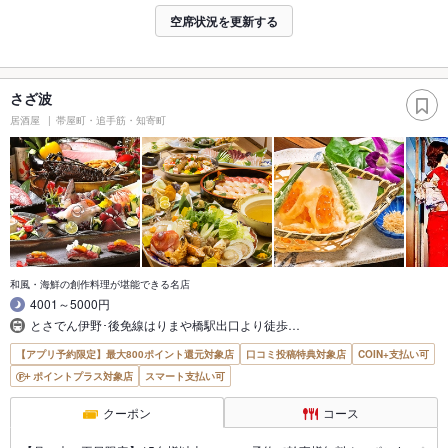
空席状況を更新する
さざ波
居酒屋
帯屋町・追手筋・知寄町
和風・海鮮の創作料理が堪能できる名店
4001～5000円
とさでん伊野･後免線はりまや橋駅出口より徒歩…
【アプリ予約限定】最大800ポイント還元対象店
口コミ投稿特典対象店
COIN+支払い可
ポイントプラス対象店
スマート支払い可
クーポン
コース