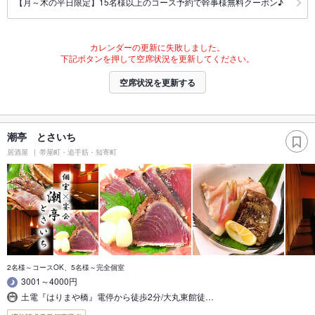
【月～木の平日限定】15名様以上のコース予約で幹事様無料クーポン♪
カレンダーの更新に失敗しました。
下記ボタンを押して空席状況を更新してください。
空席状況を更新する
潮亭 とさいち
居酒屋
帯屋町・追手筋・知寄町
2名様～コースOK、5名様～完全個室
3001～4000円
土電『はりまや橋』電停から徒歩2分/大丸東館徒…