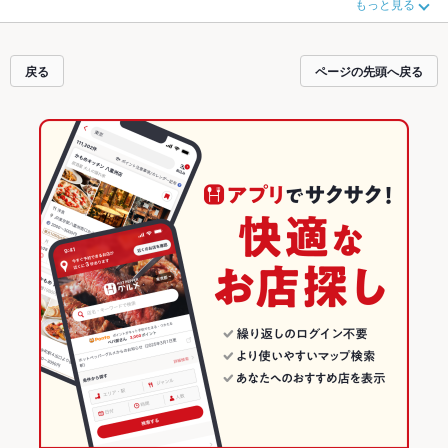
もっと見る
もちろん、こだわりメニュー
刺身
、
エビ料理
、
あん肝
や季節のおすすめ料理な
ど、お店の最新情報をご紹介しているので安心！24時間使える簡単便利なネッ
ト予約が使えるお店も拡大中です。友達どうしの飲み会にも、会社の宴会に
も、デートやパーティーにもお得に便利にホットペッパーグルメをご利用くだ
戻る
ページの先頭へ戻る
さい。