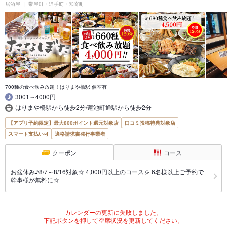
居酒屋
帯屋町・追手筋・知寄町
700種の食べ飲み放題！はりまや橋駅 個室有
3001～4000円
はりまや橋駅から徒歩2分/蓮池町通駅から徒歩2分
【アプリ予約限定】最大800ポイント還元対象店
口コミ投稿特典対象店
スマート支払い可
適格請求書発行事業者
クーポン
コース
お盆休み♪8/7～8/16対象☆ 4,000円以上のコースを 6名様以上ご予約で
幹事様が無料に☆
カレンダーの更新に失敗しました。
下記ボタンを押して空席状況を更新してください。