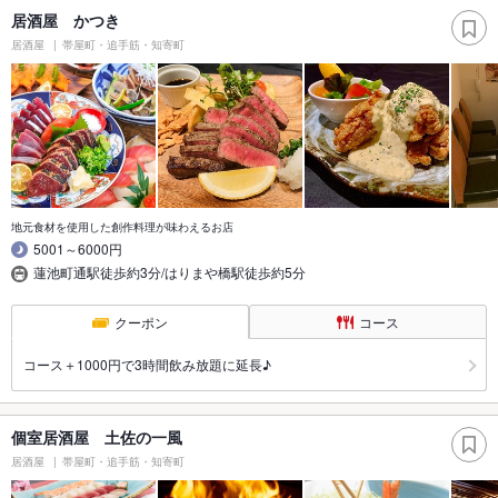
居酒屋 かつき
居酒屋
帯屋町・追手筋・知寄町
地元食材を使用した創作料理が味わえるお店
5001～6000円
蓮池町通駅徒歩約3分/はりまや橋駅徒歩約5分
クーポン
コース
コース＋1000円で3時間飲み放題に延長♪
個室居酒屋 土佐の一風
居酒屋
帯屋町・追手筋・知寄町