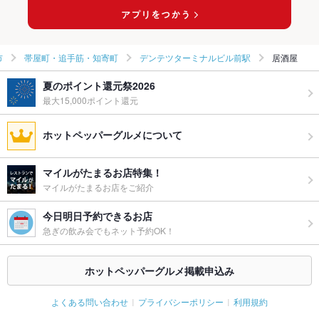
市
帯屋町・追手筋・知寄町
デンテツターミナルビル前駅
居酒屋
夏のポイント還元祭2026
最大15,000ポイント還元
ホットペッパーグルメについて
マイルがたまるお店特集！
マイルがたまるお店をご紹介
今日明日予約できるお店
急ぎの飲み会でもネット予約OK！
ホットペッパーグルメ掲載申込み
よくある問い合わせ
プライバシーポリシー
利用規約