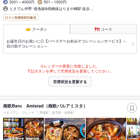
3001～4000円
501～1000円
とさでん伊野･後免線&桟橋線はりまや橋駅 徒歩…
口コミ投稿特典対象店
クーポン
コース
お誕生日のお祝いに◎【バースデーお好みデコレーションサービス】～
目の前デコレーション～
カレンダーの更新に失敗しました。
下記ボタンを押して空席状況を更新してください。
空席状況を更新する
南欧Baru Amistad（南欧バルアミスタ）
イタリアン・フレンチ
帯屋町・追手筋・知寄町