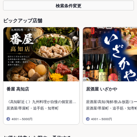
検索条件変更
ピックアップ店舗
番屋 高知店
居酒屋 いざかや
《高知駅近く》九州料理が自慢の個室居…
居酒屋/高知/海鮮/飲み放題/コ
居酒屋/帯屋町・追手筋・知寄町
居酒屋/帯屋町・追手筋・知寄
4001～5000円
4001～5000円