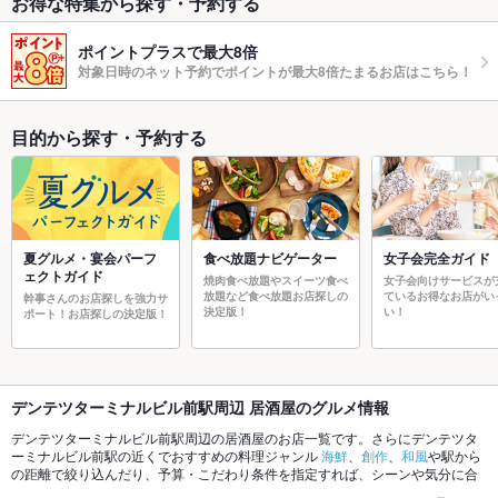
お得な特集から探す・予約する
ポイントプラスで最大8倍
対象日時のネット予約でポイントが最大8倍たまるお店はこちら！
目的から探す・予約する
夏グルメ・宴会パーフ
食べ放題ナビゲーター
女子会完全ガイド
ェクトガイド
焼肉食べ放題やスイーツ食べ
女子会向けサービスが
放題など食べ放題お店探しの
ているお得なお店がい
幹事さんのお店探しを強力サ
決定版！
い！
ポート！お店探しの決定版！
デンテツターミナルビル前駅周辺 居酒屋のグルメ情報
デンテツターミナルビル前駅周辺の居酒屋のお店一覧です。さらにデンテツタ
ーミナルビル前駅の近くでおすすめの料理ジャンル
海鮮
、
創作
、
和風
や駅から
の距離で絞り込んだり、予算・こだわり条件を指定すれば、シーンや気分に合
ったお店がサクサク探せます。ホットペッパーグルメなら、お得なクーポンは