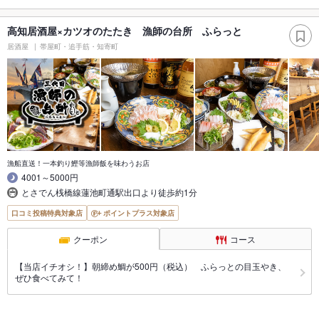
高知居酒屋×カツオのたたき 漁師の台所 ふらっと
居酒屋
帯屋町・追手筋・知寄町
漁船直送！一本釣り鰹等漁師飯を味わうお店
4001～5000円
とさでん桟橋線蓮池町通駅出口より徒歩約1分
口コミ投稿特典対象店
ポイントプラス対象店
クーポン
コース
【当店イチオシ！】朝締め鯛が500円（税込） ふらっとの目玉やき、
ぜひ食べてみて！