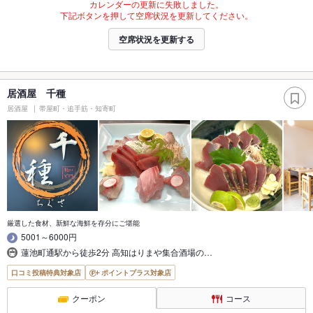
カレンダーの更新に失敗しました。
下記ボタンを押して空席状況を更新してください。
空席状況を更新する
居酒屋 千種
居酒屋
帯屋町・追手筋・知寄町
厳選した食材、新鮮な海鮮を存分にご堪能
5001～6000円
蓮池町通駅から徒歩2分 高知はりまや集合酒場の…
口コミ投稿特典対象店
ポイントプラス対象店
クーポン
コース