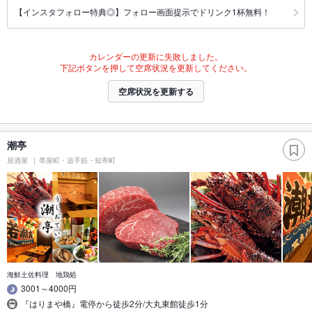
【インスタフォロー特典◎】フォロー画面提示でドリンク1杯無料！
カレンダーの更新に失敗しました。
下記ボタンを押して空席状況を更新してください。
空席状況を更新する
潮亭
居酒屋
帯屋町・追手筋・知寄町
海鮮土佐料理 地鶏処
3001～4000円
『はりまや橋』電停から徒歩2分/大丸東館徒歩1分