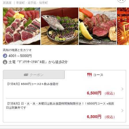
居酒屋
帯屋町・追手筋・知寄町
高知の地酒と生カツオ
4001～5000円
土電『ﾃﾞﾝﾃﾂﾀｰﾐﾅﾙﾋﾞﾙ前』から徒歩2分
クーポン
コース
【7月8月】6500円コース2ｈ飲み放題付
6,500円
（税込）
【7月8月】日・火・水・木曜日は飲み放題時間無制限付き！！6500円コース ※祝前
日は対象外です
6,500円
（税込）