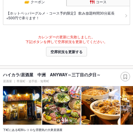
クーポン
コース
【ホットペッパーグルメ・コース予約限定】 飲み放題時間30分延長
+500円で承ります！
カレンダーの更新に失敗しました。
下記ボタンを押して空席状況を更新してください。
空席状況を更新する
ハイカラ/居酒屋 中洲 ANYWAY～三丁目の夕日～
居酒屋
帯屋町・追手筋・知寄町
下町にある昭和レトロな雰囲気の大衆居酒屋