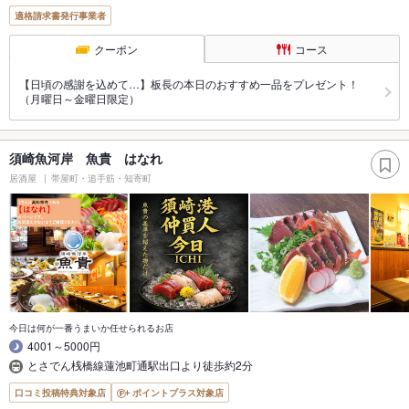
適格請求書発行事業者
クーポン
コース
【日頃の感謝を込めて…】板長の本日のおすすめ一品をプレゼント！
（月曜日～金曜日限定）
須崎魚河岸 魚貴 はなれ
居酒屋
帯屋町・追手筋・知寄町
今日は何が一番うまいか任せられるお店
4001～5000円
とさでん桟橋線蓮池町通駅出口より徒歩約2分
口コミ投稿特典対象店
ポイントプラス対象店