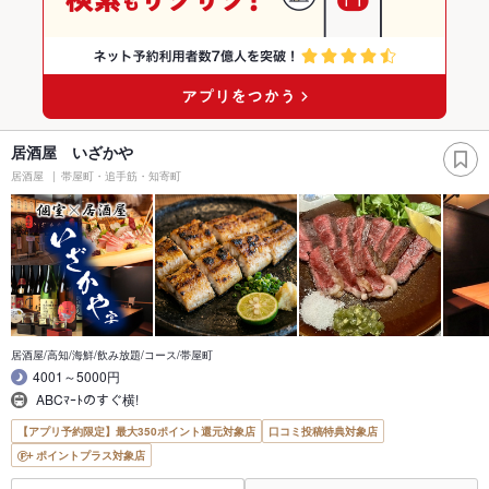
居酒屋 いざかや
居酒屋
帯屋町・追手筋・知寄町
居酒屋/高知/海鮮/飲み放題/コース/帯屋町
4001～5000円
ABCﾏｰﾄのすぐ横!
【アプリ予約限定】最大350ポイント還元対象店
口コミ投稿特典対象店
ポイントプラス対象店