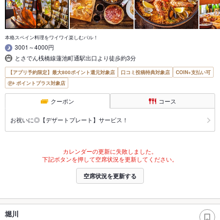
本格スペイン料理をワイワイ楽しむバル！
3001～4000円
とさでん桟橋線蓮池町通駅出口より徒歩約3分
【アプリ予約限定】最大800ポイント還元対象店
口コミ投稿特典対象店
COIN+支払い可
ポイントプラス対象店
クーポン
コース
お祝いに◎【デザートプレート】サービス！
カレンダーの更新に失敗しました。
下記ボタンを押して空席状況を更新してください。
空席状況を更新する
堀川