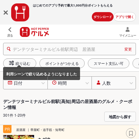
はじめてのアプリ予約で最大
1,000円分ポイントもらえる
ダウンロード
アプリで開く
戻る
マイメニュー
デンテツターミナルビル前駅周辺 居酒屋
変更
絞り込む
ポイントがつかえる
スマート支払い可
日付
時間
人数
デンテツターミナルビル前駅(高知)周辺の居酒屋のグルメ・クーポ
ン情報
301件 1-20件
地図から探す
PR
居酒屋
帯屋町・追手筋・知寄町