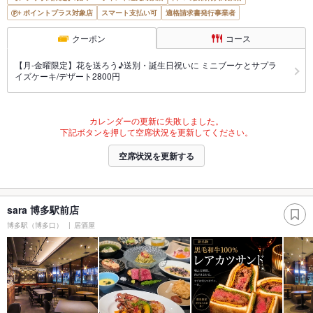
ポイントプラス対象店
スマート支払い可
適格請求書発行事業者
クーポン
コース
【月-金曜限定】花を送ろう♪送別・誕生日祝いに ミニブーケとサプラ
イズケーキ/デザート2800円
カレンダーの更新に失敗しました。
下記ボタンを押して空席状況を更新してください。
空席状況を更新する
sara 博多駅前店
博多駅（博多口）
居酒屋