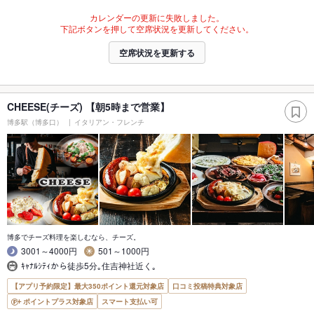
カレンダーの更新に失敗しました。
下記ボタンを押して空席状況を更新してください。
空席状況を更新する
CHEESE(チーズ) 【朝5時まで営業】
博多駅（博多口）
イタリアン・フレンチ
博多でチーズ料理を楽しむなら、チーズ。
3001～4000円
501～1000円
ｷｬﾅﾙｼﾃｨから徒歩5分｡住吉神社近く｡
【アプリ予約限定】最大350ポイント還元対象店
口コミ投稿特典対象店
ポイントプラス対象店
スマート支払い可