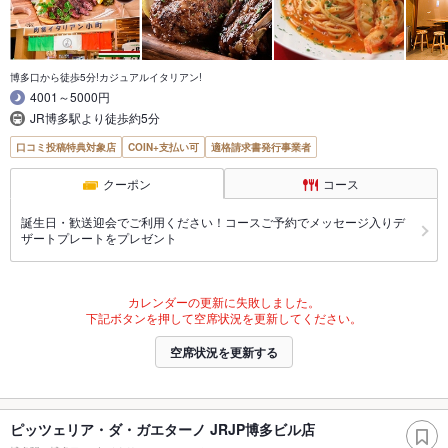
博多口から徒歩5分!カジュアルイタリアン!
4001～5000円
JR博多駅より徒歩約5分
口コミ投稿特典対象店
COIN+支払い可
適格請求書発行事業者
クーポン
コース
誕生日・歓送迎会でご利用ください！コースご予約でメッセージ入りデ
ザートプレートをプレゼント
カレンダーの更新に失敗しました。
下記ボタンを押して空席状況を更新してください。
空席状況を更新する
ピッツェリア・ダ・ガエターノ JRJP博多ビル店