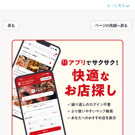
す。ご希望に合ったお店が見つからなかったら、近隣のエリア
博多駅（博多
もっと見る
口）
、
博多駅（筑紫口・中央街）
、
住吉・美野島
もチェックしてみてくださ
い。ホットペッパーグルメなら、お得なクーポンはもちろん、こだわりメニュ
ー
からあげ
、
お茶漬け
、
馬刺し
や季節のおすすめ料理など、お店の最新情報を
ご紹介しているので安心！24時間使える簡単便利なネット予約が使えるお店も
戻る
ページの先頭へ戻る
拡大中です。友達どうしの飲み会にも、会社の宴会にも、デートやパーティー
にもお得に便利にホットペッパーグルメをご利用ください。