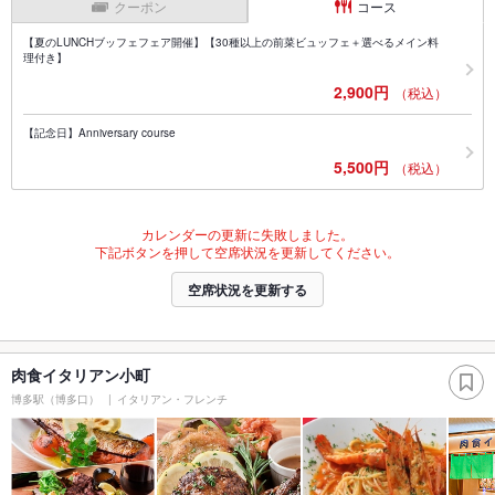
クーポン
コース
【夏のLUNCHブッフェフェア開催】【30種以上の前菜ビュッフェ＋選べるメイン料
理付き】
2,900円
（税込）
【記念日】Anniversary course
5,500円
（税込）
カレンダーの更新に失敗しました。
下記ボタンを押して空席状況を更新してください。
空席状況を更新する
肉食イタリアン小町
博多駅（博多口）
イタリアン・フレンチ