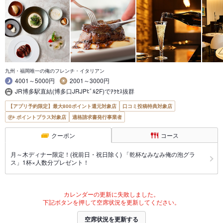
九州・福岡唯一の俺のフレンチ・イタリアン
4001～5000円
2001～3000円
JR博多駅直結(博多口JRJPﾋﾞﾙ2F)でｱｸｾｽ抜群
【アプリ予約限定】最大800ポイント還元対象店
口コミ投稿特典対象店
ポイントプラス対象店
適格請求書発行事業者
クーポン
コース
月～木ディナー限定！(祝前日・祝日除く) 「乾杯なみなみ俺の泡グラ
ス」1杯×人数分プレゼント！
カレンダーの更新に失敗しました。
下記ボタンを押して空席状況を更新してください。
空席状況を更新する