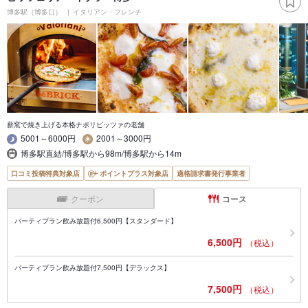
博多駅（博多口）
イタリアン・フレンチ
薪窯で焼き上げる本格ナポリピッツァの老舗
5001～6000円
2001～3000円
博多駅直結/博多駅から98m/博多駅から14m
口コミ投稿特典対象店
ポイントプラス対象店
適格請求書発行事業者
クーポン
コース
パーティプラン飲み放題付6,500円【スタンダード】
6,500円
（税込）
パーティプラン飲み放題付7,500円【デラックス】
7,500円
（税込）