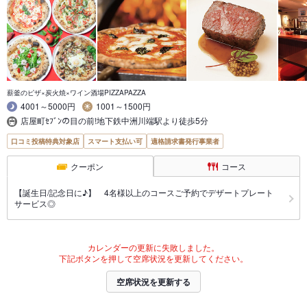
薪釜のピザ×炭火焼×ワイン酒場PIZZAPAZZA
4001～5000円
1001～1500円
店屋町ｾﾌﾞﾝの目の前!地下鉄中洲川端駅より徒歩5分
口コミ投稿特典対象店
スマート支払い可
適格請求書発行事業者
クーポン
コース
【誕生日/記念日に♪】 4名様以上のコースご予約でデザートプレート
サービス◎
カレンダーの更新に失敗しました。
下記ボタンを押して空席状況を更新してください。
空席状況を更新する