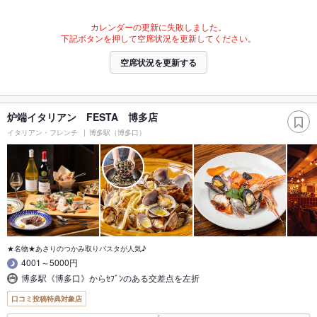
カレンダーの更新に失敗しました。
下記ボタンを押して空席状況を更新してください。
空席状況を更新する
炉端イタリアン FESTA 博多店
イタリアン・フレンチ
博多駅（博多口）
★名物★あさりのつかみ取りパスタが人気♪
4001～5000円
博多駅《博多口》からｾﾌﾞﾝのある交差点を左折
口コミ投稿特典対象店