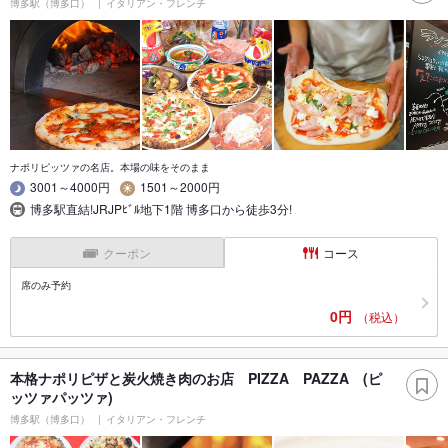
博多駅（博多口）
イタリアン・フレンチ
ナポリピッツァの名店。本場の味をそのまま
3001～4000円
1501～2000円
博多駅直結!JRJPﾋﾞﾙ地下1階 博多口から徒歩3分!
クーポン
コース
席のみ予約
0円
（税込）
本格ナポリピザと炭火焼き肉のお店 PIZZA PAZZA (ピ
ッツァパッツァ)
博多駅（博多口）
イタリアン・フレンチ