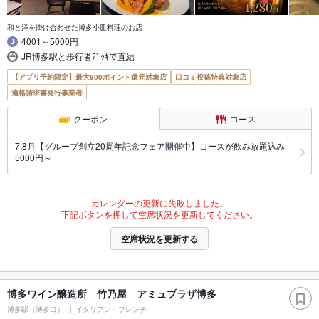
和と洋を掛け合わせた博多小皿料理のお店
4001～5000円
JR博多駅と歩行者ﾃﾞｯｷで直結
【アプリ予約限定】最大800ポイント還元対象店
口コミ投稿特典対象店
適格請求書発行事業者
クーポン
コース
7.8月【グループ創立20周年記念フェア開催中】コースが飲み放題込み
5000円～
カレンダーの更新に失敗しました。
下記ボタンを押して空席状況を更新してください。
空席状況を更新する
博多ワイン醸造所 竹乃屋 アミュプラザ博多
博多駅（博多口）
イタリアン・フレンチ