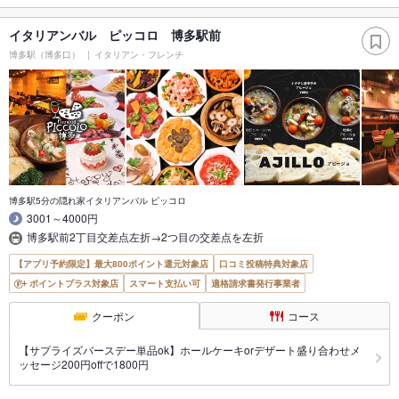
イタリアンバル ピッコロ 博多駅前
博多駅（博多口）
イタリアン・フレンチ
博多駅5分の隠れ家イタリアンバル ピッコロ
3001～4000円
博多駅前2丁目交差点左折→2つ目の交差点を左折
【アプリ予約限定】最大800ポイント還元対象店
口コミ投稿特典対象店
ポイントプラス対象店
スマート支払い可
適格請求書発行事業者
クーポン
コース
【サプライズバースデー単品ok】ホールケーキorデザート盛り合わせメ
ッセージ200円offで1800円