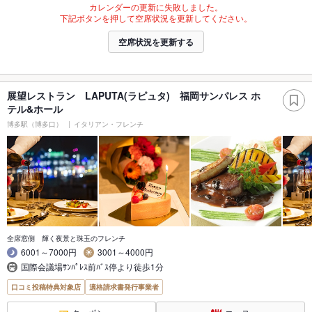
カレンダーの更新に失敗しました。
下記ボタンを押して空席状況を更新してください。
空席状況を更新する
展望レストラン LAPUTA(ラピュタ) 福岡サンパレス ホ
テル&ホール
博多駅（博多口）
イタリアン・フレンチ
全席窓側 輝く夜景と珠玉のフレンチ
6001～7000円
3001～4000円
国際会議場ｻﾝﾊﾟﾚｽ前ﾊﾞｽ停より徒歩1分
口コミ投稿特典対象店
適格請求書発行事業者