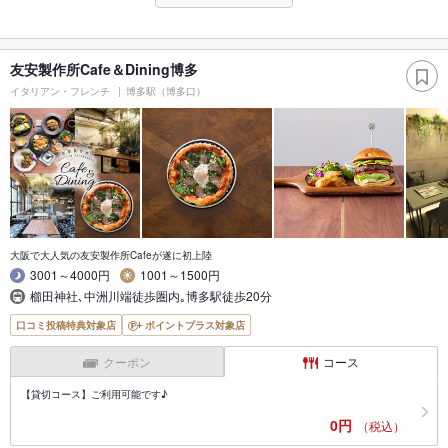
友安製作所Cafe＆Dining博多
イタリアン・フレンチ
博多駅（博多口）
大阪で大人気の友安製作所Cafeが遂に初上陸
3001～4000円
1001～1500円
櫛田神社､中洲川端徒歩圏内｡博多駅徒歩20分
口コミ投稿特典対象店
ポイントプラス対象店
クーポン
コース
【貸切コース】ご利用可能です♪
0円
（税込）