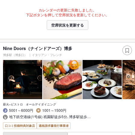
カレンダーの更新に失敗しました。
下記ボタンを押して空席状況を更新してください。
空席状況を更新する
Nine Doors（ナインドアーズ）博多
博多駅（博多口）
イタリアン・フレンチ
薪火×ビストロ オールデイダイニング
5001～6000円
1001～1500円
地下鉄空港線(1号線) 祇園駅徒歩5分､博多駅徒歩…
口コミ投稿特典対象店
適格請求書発行事業者