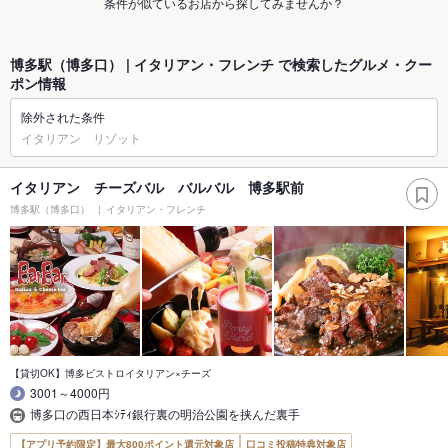
条件が似ているお店から探してみませんか？
博多駅（博多口） | イタリアン・フレンチ で検索したグルメ・クー
ポン情報
除外された条件
イタリアン リゾット
イタリアン チーズバル バルバル 博多駅前
博多駅（博多口）
イタリアン・フレンチ
【貸切OK】博多ビストロイタリアン×チーズ
3001～4000円
博多口の西日本ｼﾃｨ銀行裏の明治公園を挟んだ裏手
【アプリ予約限定】最大800ポイント還元対象店
口コミ投稿特典対象店