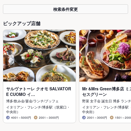
検索条件変更
ピックアップ店舗
サルヴァトーレ クオモ SALVATOR
Mr &Mrs Green博多店
E CUOMO イ…
セスグリーン
博多/飲み会/宴会/ランチ/ブッフェ
野菜 女子会 誕生日 博多 ランチ
イタリアン・フレンチ/博多駅（筑紫口・
イタリアン・フレンチ/博多駅
中央街）
中央街）
4001～5000円
2001～3000円
2001～3000円
1501～200