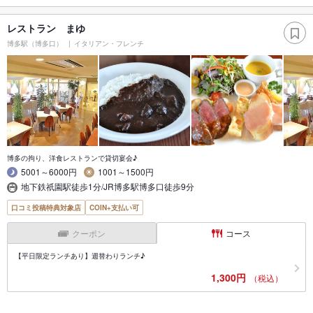
レストラン まゆ
博多駅（博多口）
イタリアン・フレンチ
博多の拘り、洋食レストランで貸切宴会♪
5001～6000円
1001～1500円
地下鉄祇園駅徒歩1分/JR博多駅博多口徒歩9分
口コミ投稿特典対象店
COIN+支払い可
クーポン
コース
【平日限定ランチあり】週替わりランチ♪
1,300円
（税込）