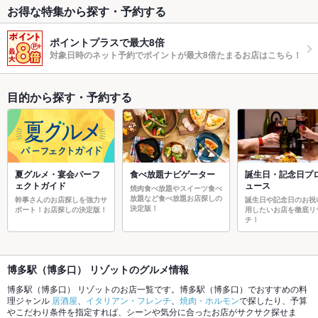
お得な特集から探す・予約する
ポイントプラスで最大8倍
対象日時のネット予約でポイントが最大8倍たまるお店はこちら！
目的から探す・予約する
夏グルメ・宴会パーフ
食べ放題ナビゲーター
誕生日・記念日プ
ェクトガイド
ュース
焼肉食べ放題やスイーツ食べ
放題など食べ放題お店探しの
幹事さんのお店探しを強力サ
誕生日や記念日のお祝
決定版！
ポート！お店探しの決定版！
用したいお店を徹底リ
チ！
博多駅（博多口） リゾットのグルメ情報
博多駅（博多口） リゾットのお店一覧です。博多駅（博多口）でおすすめの料
理ジャンル
居酒屋
、
イタリアン・フレンチ
、
焼肉・ホルモン
で探したり、予算
やこだわり条件を指定すれば、シーンや気分に合ったお店がサクサク探せま