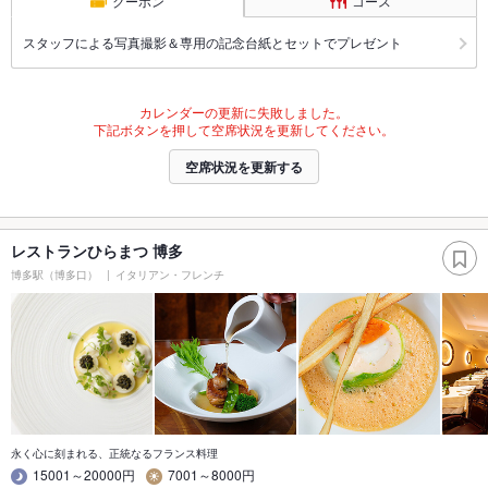
クーポン
コース
スタッフによる写真撮影＆専用の記念台紙とセットでプレゼント
カレンダーの更新に失敗しました。
下記ボタンを押して空席状況を更新してください。
空席状況を更新する
レストランひらまつ 博多
博多駅（博多口）
イタリアン・フレンチ
永く心に刻まれる、正統なるフランス料理
15001～20000円
7001～8000円