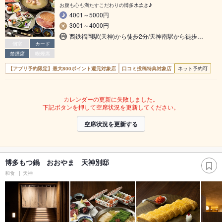
お腹も心も満たすこだわりの博多水炊き♪
4001～5000円
3001～4000円
西鉄福岡駅(天神)から徒歩2分/天神南駅から徒歩…
個室
カード
禁煙席
喫煙席
【アプリ予約限定】最大800ポイント還元対象店
口コミ投稿特典対象店
ネット予約可
カレンダーの更新に失敗しました。
下記ボタンを押して空席状況を更新してください。
空席状況を更新する
博多もつ鍋 おおやま 天神別邸
和食
天神