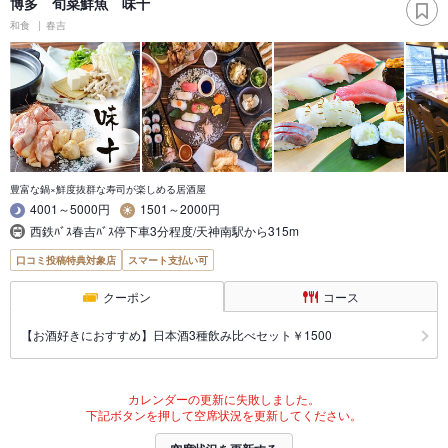
博多 旬菜鮮魚 味十
和食
春吉
豊富な鍋×鮮度抜群な寿司が楽しめる居酒屋
4001～5000円
1501～2000円
西鉄ﾊﾞｽ春吉ﾊﾞｽ停下車3分程度/天神南駅から315m
口コミ投稿特典対象店
スマート支払い可
クーポン
コース
【お酒好きにおすすめ】日本酒3種飲み比べセット￥1500
カレンダーの更新に失敗しました。
下記ボタンを押して空席状況を更新してください。