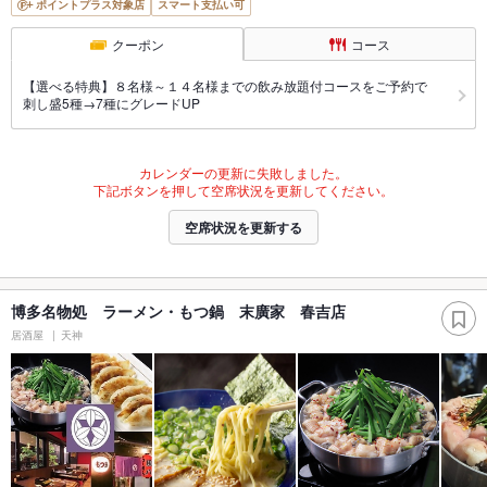
ポイントプラス対象店
スマート支払い可
クーポン
コース
【選べる特典】８名様～１４名様までの飲み放題付コースをご予約で
刺し盛5種→7種にグレードUP
カレンダーの更新に失敗しました。
下記ボタンを押して空席状況を更新してください。
空席状況を更新する
博多名物処 ラーメン・もつ鍋 末廣家 春吉店
居酒屋
天神