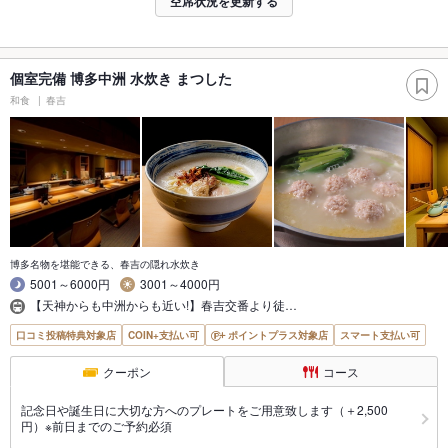
空席状況を更新する
個室完備 博多中洲 水炊き まつした
和食
春吉
博多名物を堪能できる、春吉の隠れ水炊き
5001～6000円
3001～4000円
【天神からも中洲からも近い!】春吉交番より徒…
口コミ投稿特典対象店
COIN+支払い可
ポイントプラス対象店
スマート支払い可
クーポン
コース
記念日や誕生日に大切な方へのプレートをご用意致します（＋2,500
円）※前日までのご予約必須