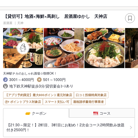
【貸切可】地酒×海鮮×馬刺し 居酒屋ゆかし 天神店
居酒屋
天神
天神駅チカのおしゃれ酒場☆喫煙OK！
3001～4000円
501～1000円
地下鉄天神駅徒歩3分/貸切宴会ｺｰｽあり
【アプリ予約限定】最大800ポイント還元対象店
口コミ投稿特典対象店
ポイントプラス対象店
スマート支払い可
適格請求書発行事業者
クーポン
コース
【21:30～限定！】2軒目、3軒目にお勧め！2次会コース2時間飲み放題
付き2500円！