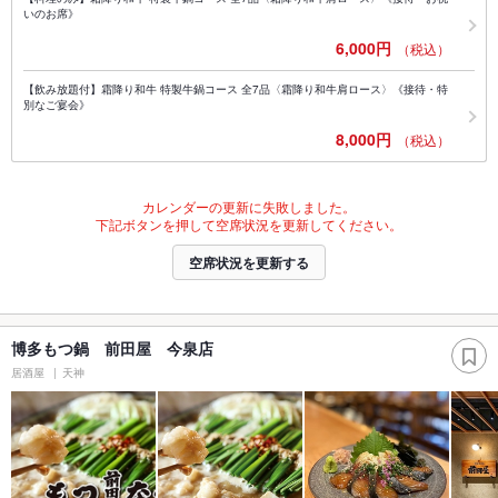
いのお席》
6,000円
（税込）
【飲み放題付】霜降り和牛 特製牛鍋コース 全7品〈霜降り和牛肩ロース〉《接待・特
別なご宴会》
8,000円
（税込）
カレンダーの更新に失敗しました。
下記ボタンを押して空席状況を更新してください。
空席状況を更新する
博多もつ鍋 前田屋 今泉店
居酒屋
天神