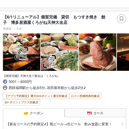
【6/1リニューアル】個室完備 貸切 もつすき焼き 餃
子 博多居酒屋くろがね天神大名店
居酒屋
大名
【個室完備】天神大名で宴会は「くろがね」
3001～4000円
西鉄福岡駅から徒歩5分､岩田屋本館から徒歩2分♪
【アプリ予約限定】最大800ポイント還元対象店
口コミ投稿特典対象店
ポイントプラス対象店
クーポン
コース
【宴会コースの予約限定♪】瓶ビール→生ビール 飲み放題に変更！