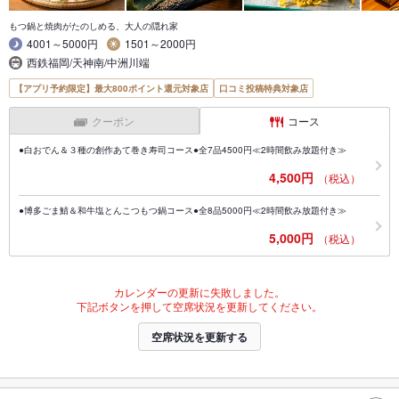
もつ鍋と焼肉がたのしめる、大人の隠れ家
4001～5000円
1501～2000円
西鉄福岡/天神南/中洲川端
【アプリ予約限定】最大800ポイント還元対象店
口コミ投稿特典対象店
クーポン
コース
●白おでん＆３種の創作あて巻き寿司コース●全7品4500円≪2時間飲み放題付き≫
4,500円
（税込）
●博多ごま鯖＆和牛塩とんこつもつ鍋コース●全8品5000円≪2時間飲み放題付き≫
5,000円
（税込）
カレンダーの更新に失敗しました。
下記ボタンを押して空席状況を更新してください。
空席状況を更新する