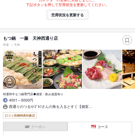
下記ボタンを押して空席状況を更新してください。
空席状況を更新する
もつ鍋 一藤 天神西通り店
和食
天神
特選和牛もつ鍋専門店◆個室・飲み放題有り
4001～5000円
西通りのつるやｺﾞﾙﾌさんの角を入るとすぐ【個室…
口コミ投稿特典対象店
クーポン
コース