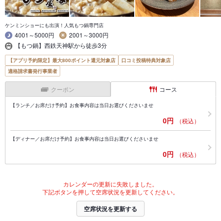
ケンミンショーにも出演！人気もつ鍋専門店
4001～5000円
2001～3000円
【もつ鍋】西鉄天神駅から徒歩3分
【アプリ予約限定】最大800ポイント還元対象店
口コミ投稿特典対象店
適格請求書発行事業者
クーポン
コース
【ランチ／お席だけ予約】お食事内容は当日お選びくださいませ
0円
（税込）
【ディナー／お席だけ予約】お食事内容は当日お選びくださいませ
0円
（税込）
カレンダーの更新に失敗しました。
下記ボタンを押して空席状況を更新してください。
空席状況を更新する