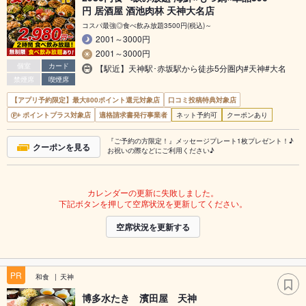
円 居酒屋 酒池肉林 天神大名店
コスパ最強◎食べ飲み放題3500円(税込)～
2001～3000円
2001～3000円
個室
カード
【駅近】天神駅･赤坂駅から徒歩5分圏内#天神#大名
禁煙席
喫煙席
【アプリ予約限定】最大800ポイント還元対象店
口コミ投稿特典対象店
ポイントプラス対象店
適格請求書発行事業者
ネット予約可
クーポンあり
『ご予約の方限定！』メッセージプレート1枚プレゼント！♪
クーポンを見る
お祝いの際などにご利用ください♪
カレンダーの更新に失敗しました。
下記ボタンを押して空席状況を更新してください。
空席状況を更新する
PR
和食
天神
博多水たき 濱田屋 天神