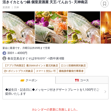
活きイカともつ鍋 個室居酒屋 天王-てんおう- 天神南店
居酒屋
天神
宴会に最適です。月曜日以外25時まで営業
3001～4000円
春吉交差点すぐそば/ﾛﾏﾈｽｸﾘｿﾞｰﾄ西中洲 6階
【アプリ予約限定】最大800ポイント還元対象店
口コミ投稿特典対象店
ポイントプラス対象店
スマート支払い可
適格請求書発行事業者
クーポン
コース
◆誕生日・記念日に◆メッセージ付きデザートプレートを1,100円でご
提供いたします
カレンダーの更新に失敗しました。