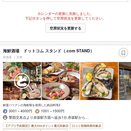
カレンダーの更新に失敗しました。
下記ボタンを押して空席状況を更新してください。
空席状況を更新する
海鮮酒場 ドットコム スタンド（.com STAND）
居酒屋
天神
鮮度バツグンの海鮮類を使用した絶品料理♪
3001～4000円
1001～1500円
警固交差点より赤坂駅方面へ徒歩1分,赤坂駅から…
【アプリ予約限定】最大350ポイント還元対象店
口コミ投稿特典対象店