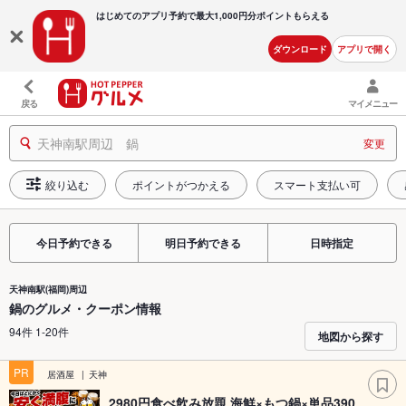
はじめてのアプリ予約で最大
1,000円分ポイントもらえる
ダウンロード
アプリで開く
戻る
マイメニュー
天神南駅周辺 鍋
変更
絞り込む
ポイントがつかえる
スマート支払い可
今日予約できる
明日予約できる
日時指定
天神南駅(福岡)周辺
鍋のグルメ・クーポン情報
94件 1-20件
地図から探す
PR
居酒屋
天神
2980円食べ飲み放題 海鮮×もつ鍋×単品390