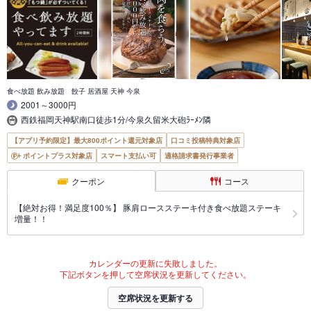
食べ放題 飲み放題 餃子 居酒屋 天神 今泉
2001～3000円
西鉄福岡天神駅南口徒歩1分/今泉久留米大砲ﾗｰﾒﾝ隣
【アプリ予約限定】最大800ポイント還元対象店
口コミ投稿特典対象店
ポイントプラス対象店
スマート支払い可
適格請求書発行事業者
クーポン
コース
【絶対お得！満足度100％】 豚肩ロースステーキ付き食べ放題ステーキ
増量！！
カレンダーの更新に失敗しました。
下記ボタンを押して空席状況を更新してください。
空席状況を更新する