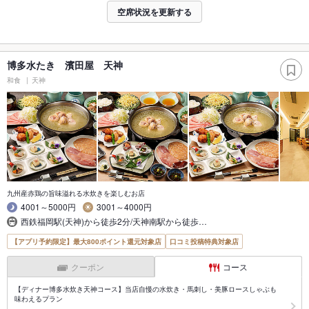
空席状況を更新する
博多水たき 濱田屋 天神
和食
天神
九州産赤鶏の旨味溢れる水炊きを楽しむお店
4001～5000円
3001～4000円
西鉄福岡駅(天神)から徒歩2分/天神南駅から徒歩…
【アプリ予約限定】最大800ポイント還元対象店
口コミ投稿特典対象店
クーポン
コース
【ディナー博多水炊き天神コース】当店自慢の水炊き・馬刺し・美豚ロースしゃぶも
味わえるプラン