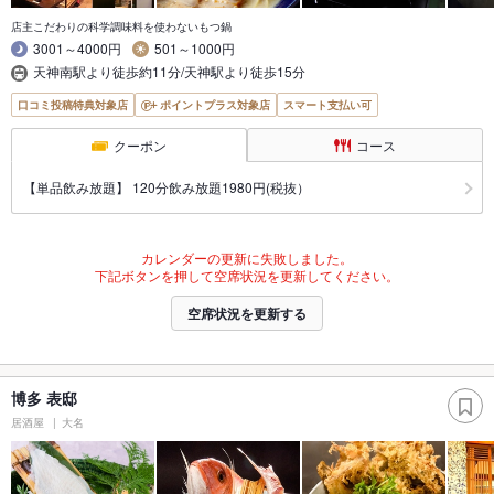
店主こだわりの科学調味料を使わないもつ鍋
3001～4000円
501～1000円
天神南駅より徒歩約11分/天神駅より徒歩15分
口コミ投稿特典対象店
ポイントプラス対象店
スマート支払い可
クーポン
コース
【単品飲み放題】 120分飲み放題1980円(税抜）
カレンダーの更新に失敗しました。
下記ボタンを押して空席状況を更新してください。
空席状況を更新する
博多 表邸
居酒屋
大名