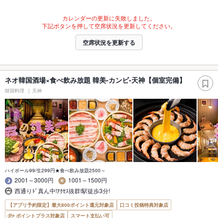
カレンダーの更新に失敗しました。
下記ボタンを押して空席状況を更新してください。
空席状況を更新する
ネオ韓国酒場×食べ飲み放題 韓美-カンビ-天神【個室完備】
韓国料理
天神
ハイボール99/生299円★食べ飲み放題2500～
2001～3000円
1001～1500円
西通りﾄﾞ真ん中!ｱｸｾｽ抜群!駅徒歩3分!
【アプリ予約限定】最大800ポイント還元対象店
口コミ投稿特典対象店
ポイントプラス対象店
スマート支払い可