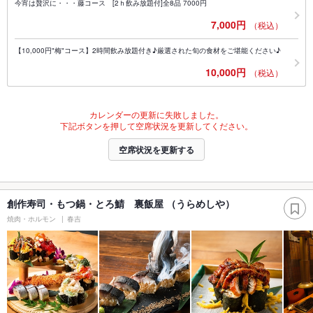
今宵は贅沢に・・・藤コース [2ｈ飲み放題付]全8品 7000円
7,000円
（税込）
【10,000円"梅"コース】2時間飲み放題付き♪厳選された旬の食材をご堪能ください♪
10,000円
（税込）
カレンダーの更新に失敗しました。
下記ボタンを押して空席状況を更新してください。
空席状況を更新する
創作寿司・もつ鍋・とろ鯖 裏飯屋 （うらめしや）
焼肉・ホルモン
春吉