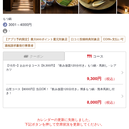
もつ鍋
3001～4000円
-
【アプリ予約限定】最大800ポイント還元対象店
口コミ投稿特典対象店
COIN+支払い可
適格請求書発行事業者
クーポン
コース
【10月~】おおやまコース【9,300円】『飲み放題120分付き』もつ鍋・馬刺し・レア
カツ
9,300円
（税込）
山笠コース【8000円】当日OK！『飲み放題120分付き』博多もつ鍋・熊本馬刺し付
き！
8,000円
（税込）
カレンダーの更新に失敗しました。
下記ボタンを押して空席状況を更新してください。