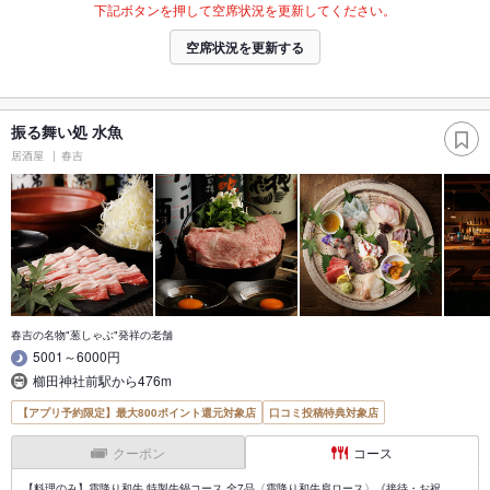
下記ボタンを押して空席状況を更新してください。
空席状況を更新する
振る舞い処 水魚
居酒屋
春吉
春吉の名物"葱しゃぶ"発祥の老舗
5001～6000円
櫛田神社前駅から476m
【アプリ予約限定】最大800ポイント還元対象店
口コミ投稿特典対象店
クーポン
コース
【料理のみ】霜降り和牛 特製牛鍋コース 全7品〈霜降り和牛肩ロース〉《接待・お祝