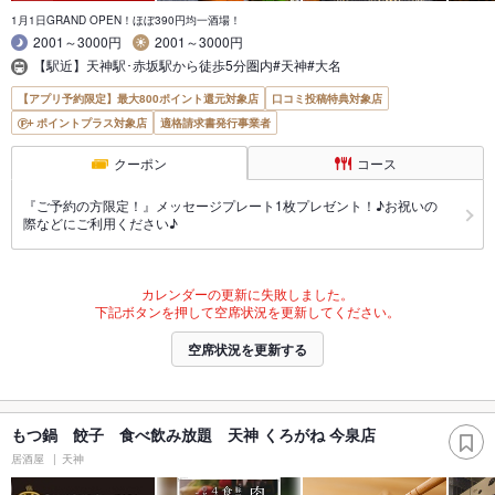
1月1日GRAND OPEN！ほぼ390円均一酒場！
2001～3000円
2001～3000円
【駅近】天神駅･赤坂駅から徒歩5分圏内#天神#大名
【アプリ予約限定】最大800ポイント還元対象店
口コミ投稿特典対象店
ポイントプラス対象店
適格請求書発行事業者
クーポン
コース
『ご予約の方限定！』メッセージプレート1枚プレゼント！♪お祝いの
際などにご利用ください♪
カレンダーの更新に失敗しました。
下記ボタンを押して空席状況を更新してください。
空席状況を更新する
もつ鍋 餃子 食べ飲み放題 天神 くろがね 今泉店
居酒屋
天神