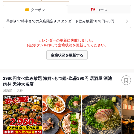
クーポン
コース
早割★17時半までの入店限定★スタンダード飲み放題1078円→0円
カレンダーの更新に失敗しました。
下記ボタンを押して空席状況を更新してください。
空席状況を更新する
2980円食べ飲み放題 海鮮×もつ鍋×単品390円 居酒屋 酒池
肉林 天神大名店
居酒屋
天神