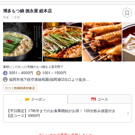
博多もつ鍋 徳永屋 総本店
和食
冷泉
素材にこだわった究極のもつ鍋を上質空間で
3001～4000円
1001～1500円
福岡市地下鉄空港線祇園(福岡)駅2出口より徒歩…
口コミ投稿特典対象店
クーポン
コース
【平日限定】17時半までのお食事開始がお得！ 120分飲み放題付き
【恋コース】4950円
カレンダーの更新に失敗しました。