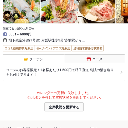
個室でもつ鍋や九州名物
5001～6000円
地下鉄空港線(1号線) 赤坂駅徒歩3分/赤坂駅から…
口コミ投稿特典対象店
ポイントプラス対象店
適格請求書発行事業者
クーポン
コース
コースのお客様限定！1名様あたり1,500円で呼子直送 烏賊の活き造り
をお付けできます！
カレンダーの更新に失敗しました。
下記ボタンを押して空席状況を更新してください。
空席状況を更新する